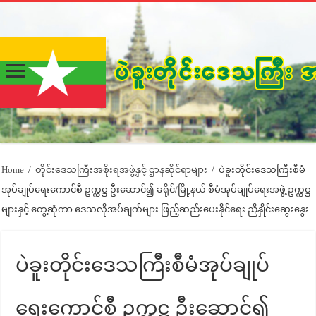
Home
/
တိုင်းဒေသကြီးအစိုးရအဖွဲ့နှင့် ဌာနဆိုင်ရာများ
/
ပဲခူးတိုင်းဒေသကြီးစီမံ
အုပ်ချုပ်ရေးကောင်စီ ဥက္ကဋ္ဌ ဦးဆောင်၍ ခရိုင်/မြို့နယ် စီမံအုပ်ချုပ်ရေးအဖွဲ့ ဥက္ကဋ္ဌ
များနှင့် တွေ့ဆုံကာ ဒေသလိုအပ်ချက်များ ဖြည့်ဆည်းပေးနိုင်ရေး ညှိနှိုင်းဆွေးနွေး
ပဲခူးတိုင်းဒေသကြီးစီမံအုပ်ချုပ်
ရေးကောင်စီ ဥက္ကဋ္ဌ ဦးဆောင်၍