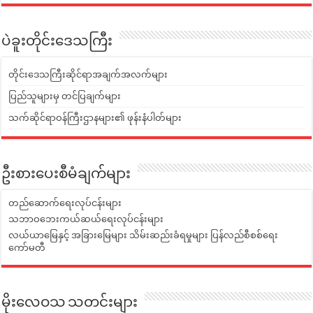
ပဲခူးတိုင်းဒေသကြီး
တိုင်းဒေသကြီးဆိုင်ရာအချက်အလက်များ
ပြည်သူများမှ တင်ပြချက်များ
သက်ဆိုင်ရာဝန်ကြီးဌာနများ၏ ဖုန်းနံပါတ်များ
ဦးစားပေးစီမံချက်များ
တည်ဆောက်ရေးလုပ်ငန်းများ
သဘာဝဘေးကယ်ဆယ်ရေးလုပ်ငန်းများ
လယ်ယာမြေနှင့် အခြားမြေများ သိမ်းဆည်းခံရမှုများ ပြန်လည်စီစစ်ရေး
ကော်မတီ
မိုးလေဝသ သတင်းများ