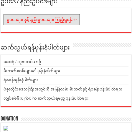
ဥပဒေ / နည်းဥပဒေများ
ဥပဒေများ နှင့် နည်းဥပဒေများကြည့်ရှုရန် >>
ဆက်သွယ်ရန်ဖုန်းနံပါတ်များ
ဆေးရုံ / လူနာတင်ယာဉ်
မီးသတ်စခန်းများ၏ ဖုန်းနံပါတ်များ
ရဲစခန်းဖုန်းနံပါတ်များ
ပဲခူးတိုင်းဒေသကြီးအတွင်းရှိ အမြန်လမ်း မီးသတ်နှင့် ရဲစခန်းဖုန်းနံပါတ်များ
လျှပ်စစ်မီးပျက်ပါက ဆက်သွယ်ရမည့် ဖုန်းနံပါတ်များ
Donation