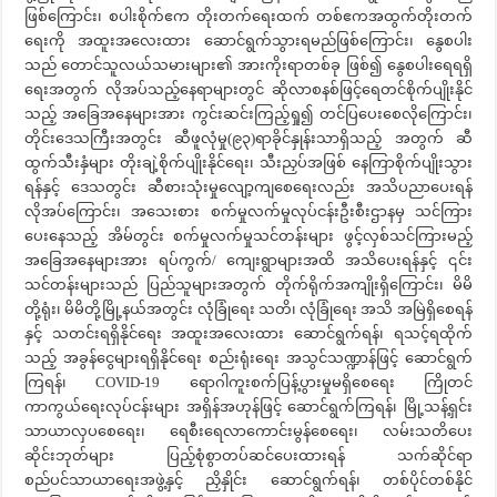
ဖြစ်ကြောင်း၊ စပါးစိုက်ဧက တိုးတက်ရေးထက် တစ်ဧကအထွက်တိုးတက်
ရေးကို အထူးအလေးထား ဆောင်ရွက်သွားရမည်ဖြစ်ကြောင်း၊ နွေစပါး
သည် တောင်သူလယ်သမားများ၏ အားကိုးရာတစ်ခု ဖြစ်၍ နွေစပါးရေရရှိ
ရေးအတွက် လိုအပ်သည့်နေရာများတွင် ဆိုလာစနစ်ဖြင့်ရေတင်စိုက်ပျိုးနိုင်
သည့် အခြေအနေများအား ကွင်းဆင်းကြည့်ရှု၍ တင်ပြပေးစေလိုကြောင်း၊
တိုင်းဒေသကြီးအတွင်း ဆီဖူလုံမှု(၉၃)ရာခိုင်နှုန်းသာရှိသည့် အတွက် ဆီ
ထွက်သီးနှံများ တိုးချဲ့စိုက်ပျိုးနိုင်ရေး၊ သီးညှပ်အဖြစ် နေကြာစိုက်ပျိုးသွား
ရန်နှင့် ဒေသတွင်း ဆီစားသုံးမှုလျော့ကျစေရေးလည်း အသိပညာပေးရန်
လိုအပ်ကြောင်း၊ အသေးစား စက်မှုလက်မှုလုပ်ငန်းဦးစီးဌာနမှ သင်ကြား
ပေးနေသည့် အိမ်တွင်း စက်မှုလက်မှုသင်တန်းများ ဖွင့်လှစ်သင်ကြားမည့်
အခြေအနေများအား ရပ်ကွက်/ ကျေးရွာများအထိ အသိပေးရန်နှင့် ၎င်း
သင်တန်းများသည် ပြည်သူများအတွက် တိုက်ရိုက်အကျိုးရှိကြောင်း၊ မိမိ
တို့ရုံး၊ မိမိတို့မြို့နယ်အတွင်း လုံခြုံရေး သတိ၊ လုံခြုံရေး အသိ အမြဲရှိစေရန်
နှင့် သတင်းရရှိနိုင်ရေး အထူးအလေးထား ဆောင်ရွက်ရန်၊ ရသင့်ရထိုက်
သည့် အခွန်ငွေများရရှိနိုင်ရေး စည်းရုံးရေး အသွင်သဏ္ဍာန်ဖြင့် ဆောင်ရွက်
ကြရန်၊ COVID-19 ရောဂါကူးစက်ပြန့်ပွားမှုမရှိစေရေး ကြိုတင်
ကာကွယ်ရေးလုပ်ငန်းများ အရှိန်အဟုန်ဖြင့် ဆောင်ရွက်ကြရန်၊ မြို့သန့်ရှင်း
သာယာလှပစေရေး၊ ရေစီးရေလာကောင်းမွန်စေရေး၊ လမ်းသတိပေး
ဆိုင်းဘုတ်များ ပြည့်စုံစွာတပ်ဆင်ပေးထားရန် သက်ဆိုင်ရာ
စည်ပင်သာယာရေးအဖွဲ့နှင့် ညှိနှိုင်း ဆောင်ရွက်ရန်၊ တစ်ပိုင်တစ်နိုင်