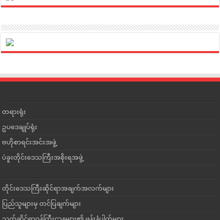
တရားရုံး
ဥပဒေချုပ်ရုံး
ဗဟိုစာရင်းအင်းအဖွဲ့
ပဲခူးတိုင်းဒေသကြီးအစိုးရအဖွဲ့
တိုင်းဒေသကြီးဆိုင်ရာအချက်အလက်များ
ပြည်သူများမှ တင်ပြချက်များ
သက်ဆိုင်ရာဝန်ကြီးဌာနများ၏ ဖုန်းနံပါတ်များ