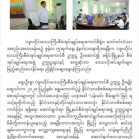
ပဲခူးတိုင်းဒေသကြီးစီမံအုပ်ချုပ်ရေးကောင်စီရုံး၊ တော်ဝင်ဟံသာ
အစည်းအဝေးခန်းမ၌ ဇွန်လ (၅)ရက်နေ့၊ နံနက်(၁၀)နာရီအချိန်က ပဲခူးတိုင်း
ဒေသကြီးစီမံအုပ်ချုပ်ရေးကောင်စီ ဥက္ကဋ္ဌ ဦးဆောင်၍ ခရိုင်/မြို့နယ် စီမံ
အုပ်ချုပ်ရေးအဖွဲ့ ဥက္ကဋ္ဌများနှင့် တွေ့ဆုံကာ ဒေသလိုအပ်ချက်များ
ဖြည့်ဆည်းပေးနိုင်ရေး ညှိနှိုင်းဆွေးနွေးခဲ့ကြသည်။
ရှေးဦးစွာ ပဲခူးတိုင်းဒေသကြီးစီမံအုပ်ချုပ်ရေးကောင်စီ ဥက္ကဋ္ဌ ဦးမျိုး
ဆွေဝင်းက ၂၀၂၀ ပြည့်နှစ်၊ ရွေးကောက်ပွဲ၌ နိုင်ငံသားစိစစ်ရေးကတ်မရှိဘဲ
မဲစာရင်းများတွင် ပါဝင်မဲပေးခဲ့သဖြင့် ယခုအခါ “ပန်းခင်း စီမံချက်”ဖြင့် ရ
သင့်ရထိုက်သည့် နိုင်ငံသားနှင့်တိုင်းရင်းသားအားလုံး နိုင်ငံသားစိစစ်ရေး
ကတ်ပြား ရရှိရေး ဆောင်ရွက်ရာ မြို့နယ်စီမံအုပ်ချုပ်ရေးအဖွဲ့ ဥက္ကဋ္ဌများ
အနေဖြင့် အထူးအလေးထား ပူးပေါင်းကူညီဆောင်ရွက်ပေးစေလိုကြောင်း၊
မိမိတို့တာဝန်ယူနေသည့် အချိန်ကာလအတွင်း မြို့ပြ ကျေးလက် ဆင်းရဲ
ချမ်းသာကွာဟမှု လျှော့ကျစေရေးနှင့် မြို့ပြ ကျေးလက် ဟန်ချက်ညီညီ
ဖွံ့ဖြိုးတိုးတက်စေရေး အလျင်အမြန် ဆောင်ရွက်ပေးသွားမည်