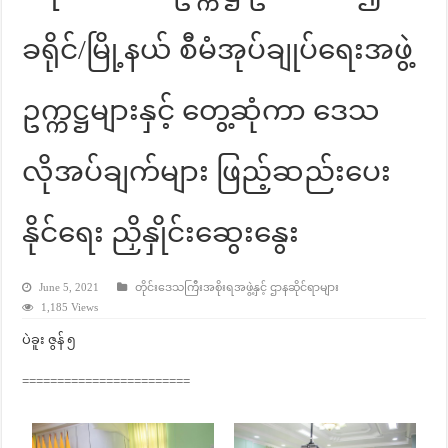
ခရိုင်/မြို့နယ် စီမံအုပ်ချုပ်ရေးအဖွဲ့
ဥက္ကဋ္ဌများနှင့် တွေ့ဆုံကာ ဒေသ
လိုအပ်ချက်များ ဖြည့်ဆည်းပေး
နိုင်ရေး ညှိနှိုင်းဆွေးနွေး
June 5, 2021
တိုင်းဒေသကြီးအစိုးရအဖွဲ့နှင့် ဌာနဆိုင်ရာများ
1,185 Views
ပဲခူး ဇွန် ၅
========================