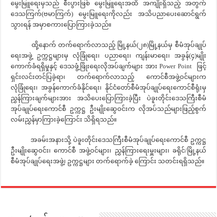
မွေးမြူရေးမှသည် စီးပွားဖြစ် မွေးမြူရေးအထိ အကျိုးရှိသည့် အတွက်
ဒေသကြက်(ဗမာကြက်) မွေးမြူရေးကိုလည်း အသိပညာပေးဆောင်ရွက်
သွားရန် အမှာစကားပြောကြားခဲ့သည်။
ထို့နောက် တက်ရောက်လာသည့် မြို့နယ်(၂၈)မြို့နယ်မှ စီမံအုပ်ချုပ်
ရေးအဖွဲ့ ဥက္ကဋ္ဌများမှ လုံခြုံရေး၊ ပညာရေး၊ ကျန်းမာရေး၊ အခွန်(၄)မျိုး
ကောက်ခံရရှိမှုနှင့် ဒေသဖွံ့ဖြိုးရေးလိုအပ်ချက်များ အား Power Point ဖြင့်
ရှင်းလင်းတင်ပြခဲ့ရာ၊ တက်ရောက်လာသည့် ကောင်စီအဖွဲ့ဝင်များက
လုံခြုံရေး၊ အခွန်ကောက်ခံနိုင်ရေး၊ နိုင်ငံတော်စီမံအုပ်ချုပ်ရေးကောင်စီရုံးမှ
ညွှန်ကြားချက်များအား အသိပေးပြောကြားခဲ့ပြီး ပဲခူးတိုင်းဒေသကြီးစီမံ
အုပ်ချုပ်ရေးကောင်စီ ဥက္ကဋ္ဌ ဦးမျိုးဆွေဝင်းက လိုအပ်သည်များဖြည့်စွက်
လမ်းညွှန်မှာကြားခဲ့ကြောင်း သိရှိရသည်။
အခမ်းအနားသို့ ပဲခူးတိုင်းဒေသကြီးစီမံအုပ်ချုပ်ရေးကောင်စီ ဥက္ကဋ္ဌ
ဦးမျိုးဆွေဝင်း၊ ကောင်စီ အဖွဲ့ဝင်များ၊ ညွှန်ကြားရေးမှူးများ၊ ခရိုင်/မြို့နယ်
စီမံအုပ်ချုပ်ရေးအဖွဲ့၊ ဥက္ကဋ္ဌများ တက်ရောက်ခဲ့ ကြောင်း သတင်းရရှိသည်။