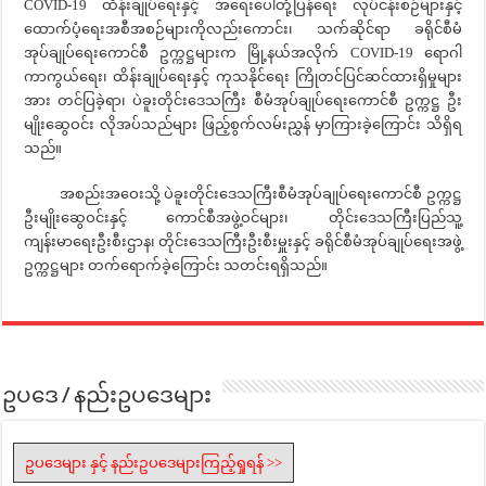
COVID-19 ထိန်းချုပ်ရေးနှင့် အရေးပေါ်တုံ့ပြန်ရေး လုပ်ငန်းစဉ်များနှင့်
ထောက်ပံ့ရေးအစီအစဉ်များကိုလည်းကောင်း၊ သက်ဆိုင်ရာ ခရိုင်စီမံ
အုပ်ချုပ်ရေးကောင်စီ ဥက္ကဋ္ဌများက မြို့နယ်အလိုက် COVID-19 ရောဂါ
ကာကွယ်ရေး၊ ထိန်းချုပ်ရေးနှင့် ကုသနိုင်ရေး ကြိုတင်ပြင်ဆင်ထားရှိမှုများ
အား တင်ပြခဲ့ရာ၊ ပဲခူးတိုင်းဒေသကြီး စီမံအုပ်ချုပ်ရေးကောင်စီ ဥက္ကဋ္ဌ ဦး
မျိုးဆွေဝင်း လိုအပ်သည်များ ဖြည့်စွက်လမ်းညွှန် မှာကြားခဲ့ကြောင်း သိရှိရ
သည်။
အစည်းအဝေးသို့ ပဲခူးတိုင်းဒေသကြီးစီမံအုပ်ချုပ်ရေးကောင်စီ ဥက္ကဋ္ဌ
ဦးမျိုးဆွေဝင်းနှင့် ကောင်စီအဖွဲ့ဝင်များ၊ တိုင်းဒေသကြီးပြည်သူ့
ကျန်းမာရေးဦးစီးဌာန၊ တိုင်းဒေသကြီးဦးစီးမှူးနှင့် ခရိုင်စီမံအုပ်ချုပ်ရေးအဖွဲ့
ဥက္ကဋ္ဌများ တက်ရောက်ခဲ့ကြောင်း သတင်းရရှိသည်။
ဥပဒေ / နည်းဥပဒေများ
ဥပဒေများ နှင့် နည်းဥပဒေများကြည့်ရှုရန် >>