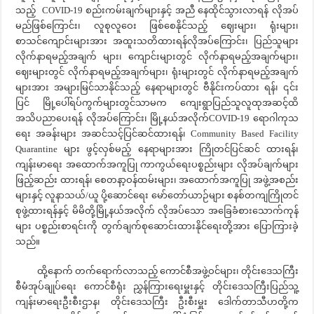
သည့် COVID-19 စည်းကမ်းချက်များနှင့် အညီ နေထိုင်သွားလာရန် လိုအပ်
မည်ဖြစ်ကြောင်း၊ လူစုလူဝေး ဖြစ်စေနိုင်သည့် ဈေးများ၊ ရုံးများ၊
စာသင်ကျောင်းများအား အထူးသတိထားရန်လိုအပ်ကြောင်း၊ ပြည်သူများ
လိုက်နာရမည့်အချက် များ၊ ကျောင်းများတွင် လိုက်နာရမည့်အချက်များ၊
ဈေးများတွင် လိုက်နာရမည့်အချက်များ၊ ရုံးများတွင် လိုက်နာရမည့်အချက်
များအား အများမြင်သာနိုင်သည့် နေရာများတွင် ဗီနိုင်းကပ်ထား ရန်၊ ၎င်း
ပြင် မြို့ပေါ်ရပ်ကွက်များတွင်သာမက ကျေးရွာပြည်သူလူထုအဆင့်ထိ
အသိပညာပေးရန် လိုအပ်ကြောင်း၊ မြို့နယ်အလိုက်COVID-19 ရောဂါကုသ
ရေး အခန်းများ အဆင်သင့်ပြင်ဆင်ထားရန်၊ Community Based Facility
Quarantine များ ဖွင့်လှစ်မည့် နေရာများအား ကြိုတင်ပြင်ဆင် ထားရန်၊
ကျန်းမာရေး အထောက်အကူပြု ကာကွယ်ရေးပစ္စည်းများ လိုအပ်ချက်များ
ဖြည့်ဆည်း ထားရန်၊ စေတနာ့ဝန်ထမ်းများ၊ အထောက်အကူပြု အဖွဲ့အစည်း
များနှင့် လူနာသယ်/ယူ ပို့ဆောင်ရေး မော်တော်ယာဉ်များ စနစ်တကျကြိုတင်
စုဖွဲ့ထားရန်နှင့် မိမိတို့မြို့နယ်အလိုက် လိုအပ်သော အခြေခံစားသောက်ကုန်
များ ပစ္စည်းစာရင်းကို တွက်ချက်စုဆောင်းထားနိုင်ရေးတို့အား ပြောကြားခဲ့
သည်။
ထို့နောက် တက်ရောက်လာသည့် ကောင်စီအဖွဲ့ဝင်များ၊ တိုင်းဒေသကြီး
စီမံအုပ်ချုပ်ရေး ကောင်စီရုံး ညွှန်ကြားရေးမှူးနှင့် တိုင်းဒေသကြီးပြည်သူ့
ကျန်းမာရေးဦးစီးဌာန၊ တိုင်းဒေသကြီး ဦးစီးမှူး ဒေါက်တာသီဟတို့က