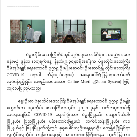
===============
ပဲခူးတိုင်းဒေသကြီးစီမံအုပ်ချုပ်ရေးကောင်စီရုံး၊ အစည်းအဝေး
ခန်းမ၌ ဇွန်လ (၁၀)ရက်နေ့၊ နံနက်(၉:၃၀)နာရီအချိန်က ပဲခူးတိုင်းဒေသကြီး
စီမံအုပ်ချုပ်ရေးကောင်စီ ဥက္ကဋ္ဌ ဦးမျိုးဆွေဝင်း ဦးဆောင်၍ တိုင်းဒေသကြီး
COVID-19 ရောဂါ ထိန်းချုပ်ရေးနှင့် အရေးပေါ်တုံ့ပြန်ရေးကော်မတီ
လုပ်ငန်းညှိနှိုင်း အစည်းအဝေးအား Online Meeting(Zoom System) ဖြင့်
ကျင်းပပြုလုပ်သည်။
ရှေးဦးစွာ ပဲခူးတိုင်းဒေသကြီးစီမံအုပ်ချုပ်ရေးကောင်စီ ဥက္ကဋ္ဌ ဦးမျိုး
ဆွေဝင်းက ပဲခူးတိုင်း ဒေသကြီးအတွင်း ၂၀၂၁ ခုနှစ်၊ မတ်လမှစတင်၍
ယနေ့အချိန်ထိ COVID-19 ရောဂါပိုးအား ပဲခူးမြို့နယ်၊ ကျောက်တံခါး
မြို့နယ်၊ ပြည်မြို့နယ်၊ ပန်းတောင်းမြို့နယ်၊ လက်ပံတန်းမြို့နယ်၊ ကဝ
မြို့နယ်နှင့် ဖြူးမြို့နယ်တို့တွင် စုစုပေါင်းလူဦးရေ(၅၈)ဦး တွေ့ရှိခဲ့ပြီဖြစ်ရာ
လူတိုင်းလူတိုင်း ကျန်းမာရေးနှင့် အားကစားဝန်ကြီးဌာနမှ ထုတ်ပြန်ထား