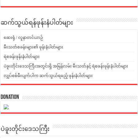
ဆက်သွယ်ရန်ဖုန်းနံပါတ်များ
ဆေးရုံ / လူနာတင်ယာဉ်
မီးသတ်စခန်းများ၏ ဖုန်းနံပါတ်များ
ရဲစခန်းဖုန်းနံပါတ်များ
ပဲခူးတိုင်းဒေသကြီးအတွင်းရှိ အမြန်လမ်း မီးသတ်နှင့် ရဲစခန်းဖုန်းနံပါတ်များ
လျှပ်စစ်မီးပျက်ပါက ဆက်သွယ်ရမည့် ဖုန်းနံပါတ်များ
Donation
ပဲခူးတိုင်းဒေသကြီး