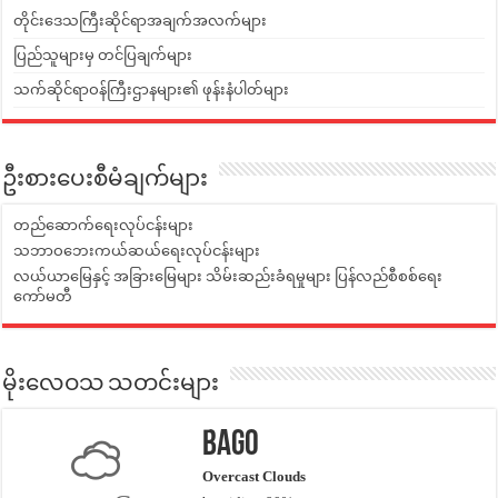
တိုင်းဒေသကြီးဆိုင်ရာအချက်အလက်များ
ပြည်သူများမှ တင်ပြချက်များ
သက်ဆိုင်ရာဝန်ကြီးဌာနများ၏ ဖုန်းနံပါတ်များ
ဦးစားပေးစီမံချက်များ
တည်ဆောက်ရေးလုပ်ငန်းများ
သဘာဝဘေးကယ်ဆယ်ရေးလုပ်ငန်းများ
လယ်ယာမြေနှင့် အခြားမြေများ သိမ်းဆည်းခံရမှုများ ပြန်လည်စီစစ်ရေး
ကော်မတီ
မိုးလေဝသ သတင်းများ
Bago
Overcast Clouds