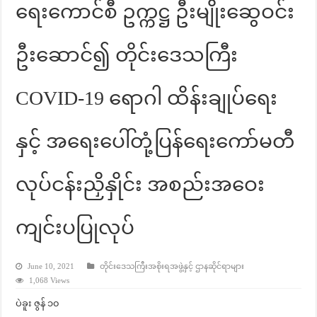
ရေးကောင်စီ ဥက္ကဋ္ဌ ဦးမျိုးဆွေဝင်း
ဦးဆောင်၍ တိုင်းဒေသကြီး
COVID-19 ရောဂါ ထိန်းချုပ်ရေး
နှင့် အရေးပေါ်တုံ့ပြန်ရေးကော်မတီ
လုပ်ငန်းညှိနှိုင်း အစည်းအဝေး
ကျင်းပပြုလုပ်
June 10, 2021
တိုင်းဒေသကြီးအစိုးရအဖွဲ့နှင့် ဌာနဆိုင်ရာများ
1,068 Views
ပဲခူး ဇွန် ၁၀