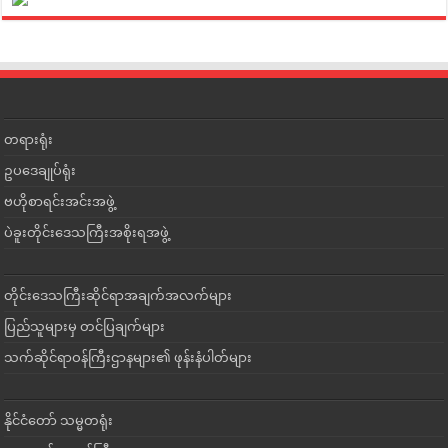
တရားရုံး
ဥပဒေချုပ်ရုံး
ဗဟိုစာရင်းအင်းအဖွဲ့
ပဲခူးတိုင်းဒေသကြီးအစိုးရအဖွဲ့
တိုင်းဒေသကြီးဆိုင်ရာအချက်အလက်များ
ပြည်သူများမှ တင်ပြချက်များ
သက်ဆိုင်ရာဝန်ကြီးဌာနများ၏ ဖုန်းနံပါတ်များ
နိုင်ငံတော် သမ္မတရုံး