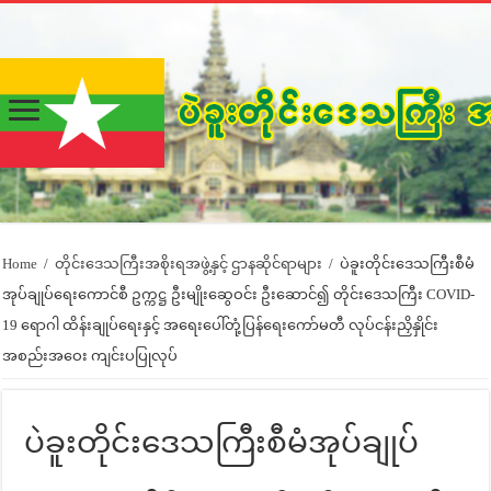
Home
/
တိုင်းဒေသကြီးအစိုးရအဖွဲ့နှင့် ဌာနဆိုင်ရာများ
/
ပဲခူးတိုင်းဒေသကြီးစီမံ
အုပ်ချုပ်ရေးကောင်စီ ဥက္ကဋ္ဌ ဦးမျိုးဆွေဝင်း ဦးဆောင်၍ တိုင်းဒေသကြီး COVID-
19 ရောဂါ ထိန်းချုပ်ရေးနှင့် အရေးပေါ်တုံ့ပြန်ရေးကော်မတီ လုပ်ငန်းညှိနှိုင်း
အစည်းအဝေး ကျင်းပပြုလုပ်
ပဲခူးတိုင်းဒေသကြီးစီမံအုပ်ချုပ်