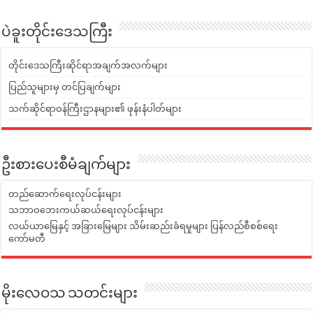
ပဲခူးတိုင်းဒေသကြီး
တိုင်းဒေသကြီးဆိုင်ရာအချက်အလက်များ
ပြည်သူများမှ တင်ပြချက်များ
သက်ဆိုင်ရာဝန်ကြီးဌာနများ၏ ဖုန်းနံပါတ်များ
ဦးစားပေးစီမံချက်များ
တည်ဆောက်ရေးလုပ်ငန်းများ
သဘာဝဘေးကယ်ဆယ်ရေးလုပ်ငန်းများ
လယ်ယာမြေနှင့် အခြားမြေများ သိမ်းဆည်းခံရမှုများ ပြန်လည်စီစစ်ရေး
ကော်မတီ
မိုးလေဝသ သတင်းများ