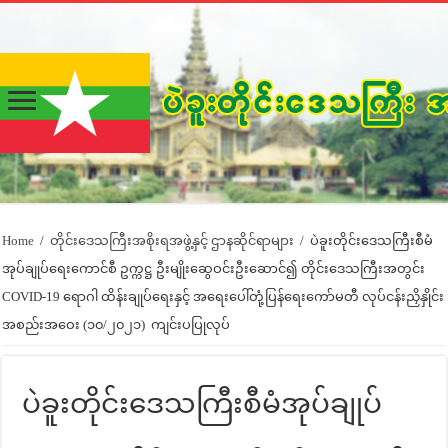
Home
/
တိုင်းဒေသကြီးအစိုးရအဖွဲ့နှင့် ဌာနဆိုင်ရာများ
/
ပဲခူးတိုင်းဒေသကြီးစီမံ
အုပ်ချုပ်ရေးကောင်စီ ဥက္ကဋ္ဌ ဦးမျိုးဆွေဝင်းဦးဆောင်၍ တိုင်းဒေသကြီးအတွင်း
COVID-19 ရောဂါ ထိန်းချုပ်ရေးနှင့် အရေးပေါ်တုံ့ပြန်ရေးကော်မတီ လုပ်ငန်းညှိနှိုင်း
အစည်းအဝေး (၁၀/၂၀၂၁) ကျင်းပပြုလုပ်
ပဲခူးတိုင်းဒေသကြီးစီမံအုပ်ချုပ်