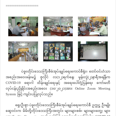
==================
ပဲခူးတိုင်းဒေသကြီးစီမံအုပ်ချုပ်ရေးကောင်စီရုံး၊ တော်ဝင်ဟံသာ
အစည်းအဝေးခန်းမ၌ ဇူလိုင် လ(၁၂)ရက်နေ့၊ မွန်းလွဲ(၂)နာရီအချိန်က
COVID-19 ရောဂါ ထိန်းချုပ်ရေးနှင့် အရေးပေါ်တုံ့ပြန်ရေး ကော်မတီ
လုပ်ငန်းညှိနှိုင်းအစည်းအဝေး (၁၀/၂၀၂၁)အား Online Zoom Meeting
System ဖြင့် ကျင်းပပြုလုပ်သည်။
ရှေးဦးစွာ ပဲခူးတိုင်းဒေသကြီးစီမံအုပ်ချုပ်ရေးကောင်စီ ဥက္ကဋ္ဌ ဦးမျိုး
ဆွေဝင်းက မိမိတို့တိုင်းဒေသကြီးအတွင်း များများစစ်၊ များများတွေ့၊ များ