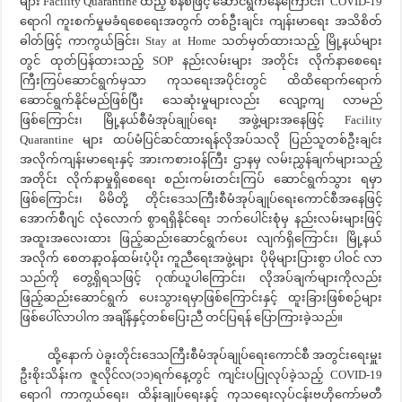
များ Facility Quarantine ထည့် စနစ်ဖြင့် ဆောင်ရွက်နေကြောင်း၊ COVID-19
ရောဂါ ကူးစက်မှုမခံရစေရေးအတွက် တစ်ဦးချင်း ကျန်းမာရေး အသိစိတ်
ဓါတ်ဖြင့် ကာကွယ်ခြင်း၊ Stay at Home သတ်မှတ်ထားသည့် မြို့နယ်များ
တွင် ထုတ်ပြန်ထားသည့် SOP နည်းလမ်းများ အတိုင်း လိုက်နာစေရေး
ကြီးကြပ်ဆောင်ရွက်မှသာ ကုသရေးအပိုင်းတွင် ထိထိရောက်ရောက်
ဆောင်ရွက်နိုင်မည်ဖြစ်ပြီး သေဆုံးမှုများလည်း လျော့ကျ လာမည်
ဖြစ်ကြောင်း၊ မြို့နယ်စီမံအုပ်ချုပ်ရေး အဖွဲ့များအနေဖြင့် Facility
Quarantine များ ထပ်မံပြင်ဆင်ထားရန်လိုအပ်သလို ပြည်သူတစ်ဦးချင်း
အလိုက်ကျန်းမာရေးနှင့် အားကစားဝန်ကြီး ဌာနမှ လမ်းညွှန်ချက်များသည့်
အတိုင်း လိုက်နာမှုရှိစေရေး စည်းကမ်းတင်းကြပ် ဆောင်ရွက်သွား ရမှာ
ဖြစ်ကြောင်း၊ မိမိတို့ တိုင်းဒေသကြီးစီမံအုပ်ချုပ်ရေးကောင်စီအနေဖြင့်
အောက်စီဂျင် လုံလောက် စွာရရှိနိုင်ရေး ဘက်ပေါင်းစုံမှ နည်းလမ်းများဖြင့်
အထူးအလေးထား ဖြည့်ဆည်းဆောင်ရွက်ပေး လျက်ရှိကြောင်း၊ မြို့နယ်
အလိုက် စေတနာ့ဝန်ထမ်းပံ့ပိုး ကူညီရေးအဖွဲ့များ ပိုမိုများပြားစွာ ပါဝင် လာ
သည်ကို တွေ့ရှိရသဖြင့် ဂုဏ်ယူပါကြောင်း၊ လိုအပ်ချက်များကိုလည်း
ဖြည့်ဆည်းဆောင်ရွက် ပေးသွားရမှာဖြစ်ကြောင်းနှင့် ထူးခြားဖြစ်စဉ်များ
ဖြစ်ပေါ်လာပါက အချိန်နှင့်တစ်ပြေးညီ တင်ပြရန် ပြောကြားခဲ့သည်။
ထို့နောက် ပဲခူးတိုင်းဒေသကြီးစီမံအုပ်ချုပ်ရေးကောင်စီ အတွင်းရေးမှူး
ဦးစိုးသိန်းက ဇူလိုင်လ(၁၁)ရက်နေ့တွင် ကျင်းပပြုလုပ်ခဲ့သည့် COVID-19
ရောဂါ ကာကွယ်ရေး၊ ထိန်းချုပ်ရေးနှင့် ကုသရေးလုပ်ငန်းဗဟိုကော်မတီ