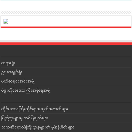
တရားရုံး
ဥပဒေချုပ်ရုံး
ဗဟိုစာရင်းအင်းအဖွဲ့
ပဲခူးတိုင်းဒေသကြီးအစိုးရအဖွဲ့
တိုင်းဒေသကြီးဆိုင်ရာအချက်အလက်များ
ပြည်သူများမှ တင်ပြချက်များ
သက်ဆိုင်ရာဝန်ကြီးဌာနများ၏ ဖုန်းနံပါတ်များ