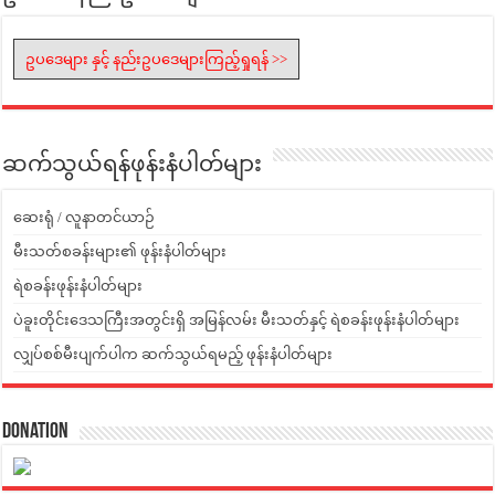
ဥပဒေများ နှင့် နည်းဥပဒေများကြည့်ရှုရန် >>
ဆက်သွယ်ရန်ဖုန်းနံပါတ်များ
ဆေးရုံ / လူနာတင်ယာဉ်
မီးသတ်စခန်းများ၏ ဖုန်းနံပါတ်များ
ရဲစခန်းဖုန်းနံပါတ်များ
ပဲခူးတိုင်းဒေသကြီးအတွင်းရှိ အမြန်လမ်း မီးသတ်နှင့် ရဲစခန်းဖုန်းနံပါတ်များ
လျှပ်စစ်မီးပျက်ပါက ဆက်သွယ်ရမည့် ဖုန်းနံပါတ်များ
Donation