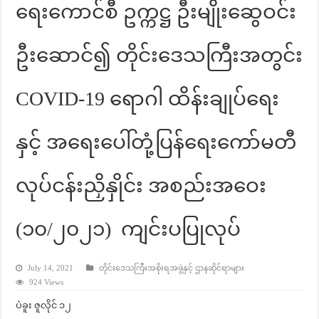
ရေးကောင်စီ ဥက္ကဋ္ဌ ဦးမျိုးဆွေဝင်း
ဦးဆောင်၍ တိုင်းဒေသကြီးအတွင်း
COVID-19 ရောဂါ ထိန်းချုပ်ရေး
နှင့် အရေးပေါ်တုံ့ပြန်ရေးကော်မတီ
လုပ်ငန်းညှိနှိုင်း အစည်းအဝေး
(၁၀/၂၀၂၁) ကျင်းပပြုလုပ်
July 14, 2021
တိုင်းဒေသကြီးအစိုးရအဖွဲ့နှင့် ဌာနဆိုင်ရာများ
924 Views
ပဲခူး ဇူလိုင် ၁၂