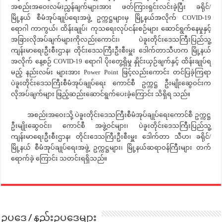
အစည်းအဝေးလမ်းညွှန်ချက်များအား ဖတ်ကြားရှင်းလင်းခဲ့ပြီး ခရိုင်/
မြို့နယ် စီမံအုပ်ချုပ်ရေးအဖွဲ့ ဥက္ကဋ္ဌများမှ မြို့နယ်အလိုက် COVID-19
ရောဂါ ကာကွယ်၊ ထိန်းချုပ်၊ ကုသရေးလုပ်ငန်းစဉ်များ ဆောင်ရွက်နေမှုနှင့်
အခြားလိုအပ်ချက်များကိုလည်းကောင်း၊ ပဲခူးတိုင်းဒေသကြီးပြည်သူ့
ကျန်းမာရေးဦးစီးဌာန၊ တိုင်းဒေသကြီးဦးစီးမှူး ဒေါက်တာသီဟက မြို့နယ်
အလိုက် နေ့စဉ် COVID-19 ရောဂါ ပိုးတွေ့ရှိမှု နှိုင်းယှဉ်ချက်နှင့် ထိန်းချုပ်ရ
မည့် နည်းလမ်း များအား Power Point ဖြင့်လည်းကောင်း တင်ပြခဲ့ကြရာ
ပဲခူးတိုင်းဒေသကြီးစီမံအုပ်ချုပ်ရေး ကောင်စီ ဥက္ကဋ္ဌ ဦးမျိုးဆွေဝင်းက
လိုအပ်ချက်များ ဖြည့်ဆည်းဆောင်ရွက်ပေးခဲ့ကြောင်း သိရှိရ သည်။
အစည်းအဝေးသို့ ပဲခူးတိုင်းဒေသကြီးစီမံအုပ်ချုပ်ရေးကောင်စီ ဥက္ကဋ္ဌ
ဦးမျိုးဆွေဝင်း၊ ကောင်စီ အဖွဲ့ဝင်များ၊ ပဲခူးတိုင်းဒေသကြီးပြည်သူ့
ကျန်းမာရေးဦးစီးဌာန၊ တိုင်းဒေသကြီးဦးစီးမှူး ဒေါက်တာ သီဟ၊ ခရိုင်/
မြို့နယ် စီမံအုပ်ချုပ်ရေးအဖွဲ့ ဥက္ကဋ္ဌများ၊ မြို့နယ်ဆရာဝန်ကြီးများ တက်
ရောက်ခဲ့ ကြောင်း သတင်းရရှိသည်။
ဥပဒေ / နည်းဥပဒေများ