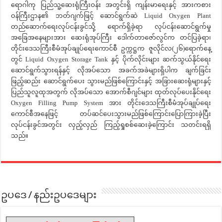
ရောဂါကု ပြည်သူ့ဆေးရုံကြီးဝန်း အတွင်းရှိ ကျန်းမာရေးနှင့် အားကစား
ဝန်ကြီးဌာန၏ ဘတ်ဂျက်ဖြင့် ဆောင်ရွက်ဆဲ Liquid Oxygen Plant
တည်ဆောက်ရေးလုပ်ငန်းခွင်သို့ ရောက်ရှိခဲ့ရာ လုပ်ငန်းဆောင်ရွက်မှု
အခြေအနေများအား ဆေးရုံအုပ်ကြီး ဒေါက်တာဇော်လွင်က တင်ပြခဲ့ရာ၊
တိုင်းဒေသကြီးစီမံအုပ်ချုပ်ရေးကောင်စီ ဥက္ကဋ္ဌက ဇူလိုင်လ(၂၆)ရောက်နေ့
တွင် Liquid Oxygen Storage Tank နှင့် ပိုက်လိုင်းများ ဆက်သွယ်နိုင်ရေး
ဆောင်ရွက်သွားရန်နှင့် လိုအပ်သော အခက်အခဲများရှိပါက ချက်ခြင်း
ဖြည့်ဆည်း ဆောင်ရွက်ပေး သွားမည်ဖြစ်ကြောင်းနှင့် အခြားဆေးရုံများနှင့်
ပြည်သူလူထုအတွက် လိုအပ်သော အောက်စီဂျင်များ ထုတ်လုပ်ပေးနိုင်ရေး
Oxygen Filling Pump System အား တိုင်းဒေသကြီးစီမံအုပ်ချုပ်ရေး
ကောင်စီအနေဖြင့် တပ်ဆင်ပေးသွားမည်ဖြစ်ကြောင်းပြောကြားခဲ့ပြီး
လုပ်ငန်းခွင်အတွင်း လှည့်လှည် ကြည့်ရှုစစ်ဆေးခဲ့ကြောင်း သတင်းရရှိ
သည်။
ဥပဒေ / နည်းဥပဒေများ