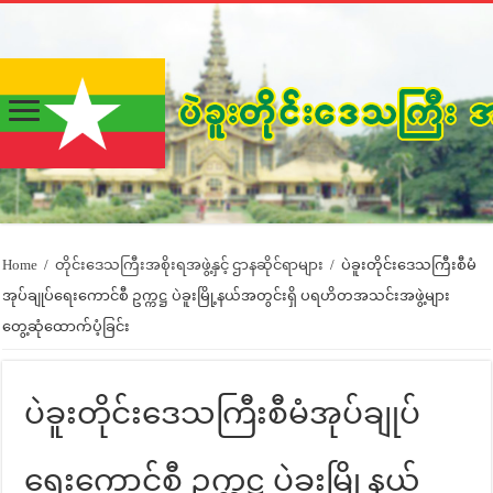
Home
/
တိုင်းဒေသကြီးအစိုးရအဖွဲ့နှင့် ဌာနဆိုင်ရာများ
/
ပဲခူးတိုင်းဒေသကြီးစီမံ
အုပ်ချုပ်ရေးကောင်စီ ဥက္ကဋ္ဌ ပဲခူးမြို့နယ်အတွင်းရှိ ပရဟိတအသင်းအဖွဲ့များ
တွေ့ဆုံထောက်ပံ့ခြင်း
ပဲခူးတိုင်းဒေသကြီးစီမံအုပ်ချုပ်
ရေးကောင်စီ ဥက္ကဋ္ဌ ပဲခူးမြို့နယ်