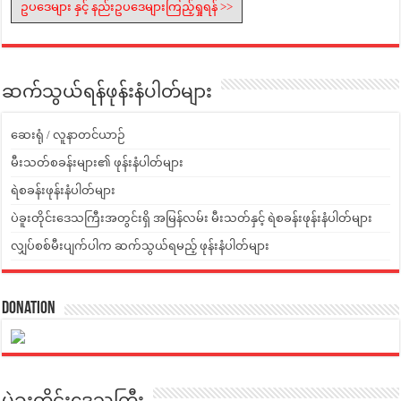
ဥပဒေများ နှင့် နည်းဥပဒေများကြည့်ရှုရန် >>
ဆက်သွယ်ရန်ဖုန်းနံပါတ်များ
ဆေးရုံ / လူနာတင်ယာဉ်
မီးသတ်စခန်းများ၏ ဖုန်းနံပါတ်များ
ရဲစခန်းဖုန်းနံပါတ်များ
ပဲခူးတိုင်းဒေသကြီးအတွင်းရှိ အမြန်လမ်း မီးသတ်နှင့် ရဲစခန်းဖုန်းနံပါတ်များ
လျှပ်စစ်မီးပျက်ပါက ဆက်သွယ်ရမည့် ဖုန်းနံပါတ်များ
Donation