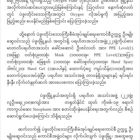
ရေ(၂၅၀)ခန့် ထွက်ရှိသည့် Oxygen Plant (၇)လုံးအား ဦးစားပေး မြို့နယ်
အလိုက်တပ်ဆင်ပေးသွားမည်ဖြစ်ကြောင်းနှင့် ဩဂုတ်လ နောက်ဆုံးပတ်
တွင် ပဲခူးတိုင်းဒေသကြီးအတွင်း Oxygen လိုအပ်မှုကို အပြည့်အဝ
ဖြည့်ဆည်း ပေးနိုင်မည်ဖြစ်ကြောင်း ပြောကြားခဲ့သည်။
ထို့နောက် ပဲခူးတိုင်းဒေသကြီးစီမံအုပ်ချုပ်ရေးကောင်စီဥက္ကဋ္ဌ ဦးမျိုး
ဆွေဝင်းသည် ပဲခူးမြို့နယ် အတွင်းရှိ ပရဟိတအသင်းအဖွဲ့(၂၂)ဖွဲ့ကိုယ်စား
မာတလိပရဟိတအသင်း ခေါင်းဆောင် ဦးဇင်လတ် အား PPE Level(1)
(အဖြူ) ဝတ်စုံ(၉၀၀)စုံ၊ Mask (၁၀၀၀၀)ခု၊ PPE Level(2)(အပြာ)
ဝတ်စုံ(၄၀၀၀)စုံ၊ ခြေစွတ် (၁၀၀၀)ခု၊ ခေါင်းစွတ်(၄၀၀၀)ခု၊ Hand Spary
ဒါဇင်(၂၀)၊ Hand Gel (၁)ပေပါနှင့် ထောက်ပံ့ငွေ ကျပ်သိန်း(၁၁၀)တို့အား
ထောက်ပံ့ပေးအပ်ခဲ့ပြီး ပရဟိတ အသင်းအဖွဲ့ တာဝန်ရှိသူများနှင့် ရင်းရင်း
နှီးနှီး လိုက်လံနှုတ်ဆက် အားပေးစကား ပြောကြားခဲ့သည်။
ပဲခူးမြို့နယ်အတွင်းရှိ ပရဟိတ အသင်းအဖွဲ့ (၂၂)ဖွဲ့၊
လူဦးရေ(၂၀၀)ကျော်အား တရုတ်နိုင်ငံ ထုတ် ကိုဗစ်-၁၉ ရောဂါ
ကာကွယ်ဆေး Sinopharm အား စတင်ထိုးနှံပေးနိုင်ရေးအတွက်လည်း စီစဉ်
ဆောင်ရွက်ပေးခဲ့ကြောင်း သိရှိရသည်။
ဆက်လက်၍ ပဲခူးတိုင်းဒေသကြီးစီမံအုပ်ချုပ်ရေးကောင်စီ ဥက္ကဋ္ဌ ဦး
မျိုးဆွေဝင်းသည် ကောင်စီအဖွဲ့ဝင်များ လိုက်ပါလျက် ပဲခူးမြို့၊ အထွေထွေ