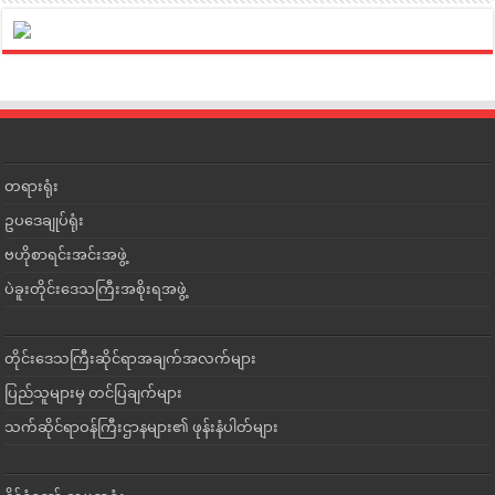
တရားရုံး
ဥပဒေချုပ်ရုံး
ဗဟိုစာရင်းအင်းအဖွဲ့
ပဲခူးတိုင်းဒေသကြီးအစိုးရအဖွဲ့
တိုင်းဒေသကြီးဆိုင်ရာအချက်အလက်များ
ပြည်သူများမှ တင်ပြချက်များ
သက်ဆိုင်ရာဝန်ကြီးဌာနများ၏ ဖုန်းနံပါတ်များ