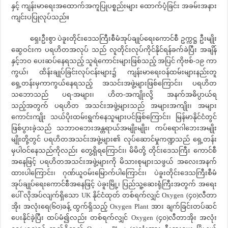
နှင့် ကျန်းမာရေးအထောက်အကူပြုပစ္စည်းများ ထောက်ပံ့ခြင်း အခမ်းအနား
ကျင်းပပြုလုပ်သည်။
ရှေးဦးစွာ ပဲခူးတိုင်းဒေသကြီးစီမံအုပ်ချုပ်ရေးကောင်စီ ဥက္ကဋ္ဌ ဦးမျိုး
ဆွေဝင်းက ပရဟိတအလုပ် သည် လူတိုင်းလုပ်ကိုင်နိုင်ရန်ခက်ခဲပြီး အချိန်
နှင့်ဘဝ ပေးဆပ်နေရသည့် သူရဲကောင်းများဖြစ်သည့် အပြင် ကိုဗစ်-၁၉ ကာ
ကွယ်၊ ထိန်းချုပ်ခြင်းလုပ်ငန်းများ၌ ကျန်းမာရေးဝန်ထမ်းများနည်းတူ
ရှေ့တန်းမှကာကွယ်နေရသည့် အသင်းအဖွဲ့များဖြစ်ကြောင်း၊ ပရဟိတ
သဘောသည် ပရ-အများ၊ ဟိတ-အကျိုးလို့ အနက်အဓိပ္ပာယ်ရ
သည့်အတွက် ပရဟိတ အသင်းအဖွဲ့များသည် အများအကျိုး၊ အများ
ကောင်းကျိုး သယ်ပိုးထမ်းရွက်နေသူများပင်ဖြစ်ကြောင်း၊ မြန်မာနိုင်ငံတွင်
ဖြစ်ပွားခဲ့သည် သဘာဝဘေးအန္တရာယ်အမျိုးမျိုး၊ ကပ်ရောဂါဘေးအမျိုး
မျိုးတို့တွင် ပရဟိတအသင်းအဖွဲ့များ၏ လုပ်ဆောင်မှုကဏ္ဍသည် ရှေ့တန်း
မှပါဝင်နေသည်ကိုလည်း တွေ့ရှိရကြောင်း၊ မိမိတို့ တိုင်းဒေသကြီး ကောင်စီ
အနေဖြင့် ပရဟိတအသင်းအဖွဲ့များကို မိသားစုများသဖွယ် အလေးအနက်
ထားပါကြောင်း၊ ဂုဏ်ယူဝမ်းမြောက်ပါကြောင်း၊ ပဲခူးတိုင်းဒေသကြီးစီမံ
အုပ်ချုပ်ရေးကောင်စီအနေဖြင့် ပဲခူးမြို့၊ ပြည်သူ့ဆေးရုံကြီးအတွက် အရေး
ပေါ် လိုအပ်လျက်ရှိသော UK နိုင်ငံထုတ် တစ်ရက်လျှင် Oxygen (၄၀)လီတာ
အိုး အလုံးရေ(၆၀)ခန့် ထွက်ရှိသည့် Oxygen Plant အား ချက်ခြင်းတပ်ဆင်
ပေးနိုင်ခဲ့ပြီး ထပ်မံ၍လည်း တစ်ရက်လျှင် Oxygen (၄၀)လီတာအိုး အလုံး