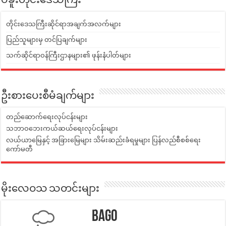
ပဲခူးတိုင်းဒေသကြီး
တိုင်းဒေသကြီးဆိုင်ရာအချက်အလက်များ
ပြည်သူများမှ တင်ပြချက်များ
သက်ဆိုင်ရာဝန်ကြီးဌာနများ၏ ဖုန်းနံပါတ်များ
ဦးစားပေးစီမံချက်များ
တည်ဆောက်ရေးလုပ်ငန်းများ
သဘာဝဘေးကယ်ဆယ်ရေးလုပ်ငန်းများ
လယ်ယာမြေနှင့် အခြားမြေများ သိမ်းဆည်းခံရမှုများ ပြန်လည်စီစစ်ရေး
ကော်မတီ
မိုးလေဝသ သတင်းများ
Bago