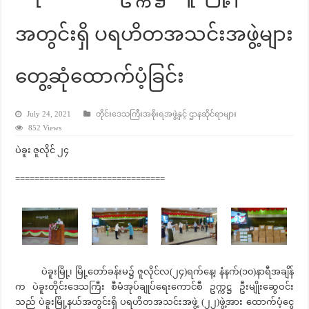
အတွင်းရှိ ပရဟိတအသင်းအဖွဲ့များ
တွေ့ဆုံထောက်ပံ့ခြင်း
July 24, 2021
တိုင်းဒေသကြီးအစိုးရအဖွဲ့နှင့် ဌာနဆိုင်ရာများ
852 Views
ပဲခူး ဇူလိုင် ၂၄
===============================
ပဲခူးမြို့၊ မြို့တော်ခန်းမ၌ ဇူလိုင်လ(၂၄)ရက်နေ့၊ နံနက်(၁၀)နာရီအချိန်
က ပဲခူးတိုင်းဒေသကြီး စီမံအုပ်ချုပ်ရေးကောင်စီ ဥက္ကဋ္ဌ ဦးမျိုးဆွေဝင်း
သည် ပဲခူးမြို့နယ်အတွင်းရှိ ပရဟိတအသင်းအဖွဲ့ (၂၂)ဖွဲ့အား ထောက်ပံ့ငွေ