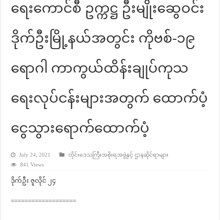
ရေးကောင်စီ ဥက္ကဋ္ဌ ဦးမျိုးဆွေဝင်း
ဒိုက်ဦးမြို့နယ်အတွင်း ကိုဗစ်-၁၉
ရောဂါ ကာကွယ်ထိန်းချုပ်ကုသ
ရေးလုပ်ငန်းများအတွက် ထောက်ပံ့
ငွေသွားရောက်ထောက်ပံ့
July 24, 2021
တိုင်းဒေသကြီးအစိုးရအဖွဲ့နှင့် ဌာနဆိုင်ရာများ
841 Views
ဒိုက်ဦး ဇူလိုင် ၂၄
===================