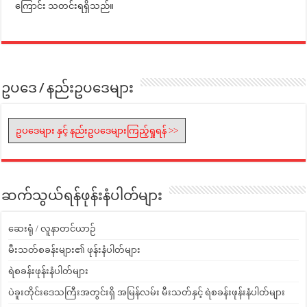
ကြောင်း သတင်းရရှိသည်။
ဥပဒေ / နည်းဥပဒေများ
ဥပဒေများ နှင့် နည်းဥပဒေများကြည့်ရှုရန် >>
ဆက်သွယ်ရန်ဖုန်းနံပါတ်များ
ဆေးရုံ / လူနာတင်ယာဉ်
မီးသတ်စခန်းများ၏ ဖုန်းနံပါတ်များ
ရဲစခန်းဖုန်းနံပါတ်များ
ပဲခူးတိုင်းဒေသကြီးအတွင်းရှိ အမြန်လမ်း မီးသတ်နှင့် ရဲစခန်းဖုန်းနံပါတ်များ