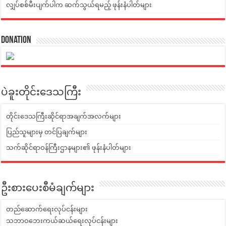
လျှပ်စစ်မီးပျက်ပါက ဆက်သွယ်ရမည့် ဖုန်းနံပါတ်များ
Donation
ပဲခူးတိုင်းဒေသကြီး
တိုင်းဒေသကြီးဆိုင်ရာအချက်အလက်များ
ပြည်သူများမှ တင်ပြချက်များ
သက်ဆိုင်ရာဝန်ကြီးဌာနများ၏ ဖုန်းနံပါတ်များ
ဦးစားပေးစီမံချက်များ
တည်ဆောက်ရေးလုပ်ငန်းများ
သဘာဝဘေးကယ်ဆယ်ရေးလုပ်ငန်းများ