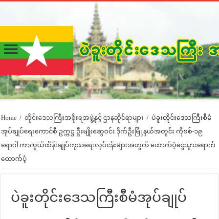
Home
/
တိုင်းဒေသကြီးအစိုးရအဖွဲ့နှင့် ဌာနဆိုင်ရာများ
/
ပဲခူးတိုင်းဒေသကြီးစီမံ
အုပ်ချုပ်ရေးကောင်စီ ဥက္ကဋ္ဌ ဦးမျိုးဆွေဝင်း ဒိုက်ဦးမြို့နယ်အတွင်း ကိုဗစ်-၁၉
ရောဂါ ကာကွယ်ထိန်းချုပ်ကုသရေးလုပ်ငန်းများအတွက် ထောက်ပံ့ငွေသွားရောက်
ထောက်ပံ့
ပဲခူးတိုင်းဒေသကြီးစီမံအုပ်ချုပ်