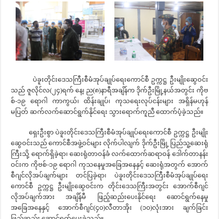
ပဲခူးတိုင်းဒေသကြီးစီမံအုပ်ချုပ်ရေးကောင်စီ ဥက္ကဋ္ဌ ဦးမျိုးဆွေဝင်း
သည် ဇူလိုင်လ(၂၄)ရက် နေ့၊ ည(၈)နာရီအချိန်က ဒိုက်ဦးမြို့နယ်အတွင်း ကိုဗ
စ်-၁၉ ရောဂါ ကာကွယ်၊ ထိန်းချုပ်၊ ကုသရေးလုပ်ငန်းများ အရှိန်မဟုန်
မပြတ် ဆက်လက်ဆောင်ရွက်နိုင်ရေး သွားရောက်ကူညီ ထောက်ပံ့ခဲ့သည်။
ရှေးဦးစွာ ပဲခူးတိုင်းဒေသကြီးစီမံအုပ်ချုပ်ရေးကောင်စီ ဥက္ကဋ္ဌ ဦးမျိုး
ဆွေဝင်းသည် ကောင်စီအဖွဲ့ဝင်များ လိုက်ပါလျက် ဒိုက်ဦးမြို့ ပြည်သူ့ဆေးရုံ
ကြီးသို့ ရောက်ရှိခဲ့ရာ၊ ဆေးရုံတာဝန်ခံ လက်ထောက်ဆရာဝန် ဒေါက်တာနန်း
ဝင်းက ကိုဗစ်-၁၉ ရောဂါ ကုသနေမှုအခြေအနေနှင့် ဆေးရုံအတွက် အောက်
စီဂျင်လိုအပ်ချက်များ တင်ပြခဲ့ရာ၊ ပဲခူးတိုင်းဒေသကြီးစီမံအုပ်ချုပ်ရေး
ကောင်စီ ဥက္ကဋ္ဌ ဦးမျိုးဆွေဝင်းက တိုင်းဒေသကြီးအတွင်း အောက်စီဂျင်
လိုအပ်ချက်အား အချိန်မီ ဖြည့်ဆည်းပေးနိုင်ရေး ဆောင်ရွက်နေမှု
အခြေအနေနှင့် အောက်စီဂျင်(၄၀)လီတာအိုး (၁၀)လုံးအား ချက်ခြင်း
ဖြည့်ဆည်း ဆောင်ရွက်ပေးခဲ့သည်။