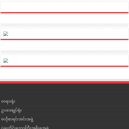
တရားရုံး
ဥပဒေချုပ်ရုံး
ဗဟိုစာရင်းအင်းအဖွဲ့
ပဲခူးတိုင်းဒေသကြီးအစိုးရအဖွဲ့