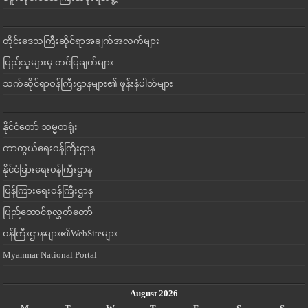
တိုင်းဒေသကြီးဆိုင်ရာအချက်အလက်များ
ပြည်သူများမှ တင်ပြချက်များ
သက်ဆိုင်ရာဝန်ကြီးဌာနများ၏ ဖုန်းနံပါတ်များ
နိုင်ငံတော် သမ္မတရုံး
ကာကွယ်ရေးဝန်ကြီးဌာန
နိုင်ငံခြားရေးဝန်ကြီးဌာန
ပြန်ကြားရေးဝန်ကြီးဌာန
ပြည်ထောင်စုလွှတ်တော်
ဝန်ကြီးဌာနများ၏WebSiteများ
Myanmar National Portal
August 2026