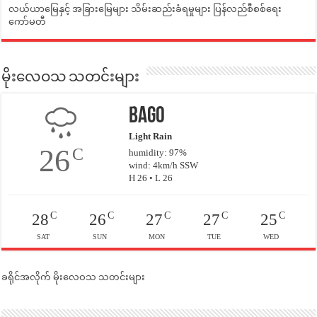
လယ်ယာမြေနှင့် အခြားမြေများ သိမ်းဆည်းခံရမှုများ ပြန်လည်စီစစ်ရေး
ကော်မတီ
မိုးလေဝသ သတင်းများ
Bago
Light Rain
26
C
humidity: 97%
wind: 4km/h SSW
H 26 • L 26
C
C
C
C
C
28
26
27
27
25
SAT
SUN
MON
TUE
WED
ခရိုင်အလိုက် မိုးလေဝသ သတင်းများ