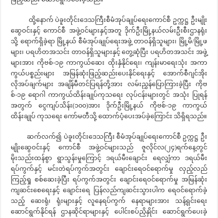
ထို့နောက် ပဲခူးတိုင်းဒေသကြီးစီမံအုပ်ချုပ်ရေးကောင်စီ ဥက္ကဋ္ဌ ဦးမျိုး
ဆွေဝင်းနှင့် ကောင်စီ အဖွဲ့ဝင်များနှင့်အတူ ဒိုက်ဦးမြို့နယ်လမ်းဦးစီးဌာနရုံး
သို့ ရောက်ရှိခဲ့ရာ မြို့နယ် စီမံအုပ်ချုပ်ရေးအဖွဲ့ တာဝန်ရှိသူများ၊ မြို့မိ/မြို့ဖ
များ၊ ပရဟိတအသင်း တာဝန်ရှိသူများနှင့် တွေ့ဆုံပြီး ပရဟိတအသင်း အဖွဲ့
များအား ကိုဗစ်-၁၉ ကာကွယ်ဆေး ထိုးနှံနိုင်ရေး၊ ကျန်းမာရေးသုံး အကာ
ကွယ်ပစ္စည်းများ အမြန်ဆုံးဖြည့်ဆည်းပေးနိုင်ရေးနှင့် အောက်စီဂျင်အိုး
လိုအပ်ချက်များ အချိန်မီတင်ပြရန်တို့အား လမ်းညွှန်ပြောကြားခဲ့ပြီး ကိုဗ
စ်-၁၉ ရောဂါ ကာကွယ်ထိန်းချုပ်ကုသရေး လုပ်ငန်းများတွင် အသုံး ပြုရန်
အတွက် ငွေကျပ်သိန်း(၁၀၀)အား ဒိုက်ဦးမြို့နယ် ကိုဗစ်-၁၉ ကာကွယ်
ထိန်းချုပ် ကုသရေး ကော်မတီသို့ ထောက်ပံ့ပေးအပ်ခဲ့ကြောင်း သိရှိရသည်။
ဆက်လက်၍ ပဲခူးတိုင်းဒေသကြီး စီမံအုပ်ချုပ်ရေးကောင်စီ ဥက္ကဋ္ဌ ဦး
မျိုးဆွေဝင်းနှင့် ကောင်စီ အဖွဲ့ဝင်များသည် ဇူလိုင်လ(၂၄)ရက်နေ့တွင်
မိုးသည်းထန်စွာ ရွာသွန်းမှုကြောင့် ဒရယ်မီးချောင်း ရေလျှံကာ ဒရယ်မီး
ရပ်ကွက်နှင့် မင်းတဲရပ်ကွက်အတွင်း ချောင်းရေဝင်ရောက်မှု လှည့်လည်
ကြည့်ရှု စစ်ဆေးခဲ့ပြီး ရပ်ကွက်အတွင်း ချောင်းရေဝင်ရောက်မှု အမြန်ဆုံး
ကျဆင်းစေရေးနှင့် ချောင်းရေ ပြန်လည်ကျဆင်းသွားပါက ရေဝင်ရောက်ခဲ့
သည့် ဆေးရုံ၊ ရုံးများနှင့် လူနေရပ်ကွက် နေရာများအား သန့်ရှင်းရေး
ဆောင်ရွက်နိုင်ရန် ဌာနဆိုင်ရာများနှင့် ပေါင်းစပ်ညှိနှိုင်း ဆောင်ရွက်ပေးခဲ့