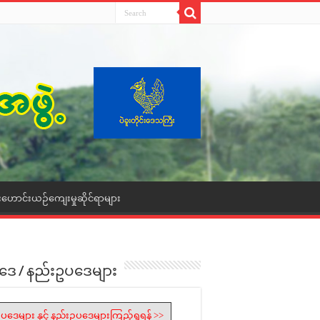
းဟောင်းယဉ်ကျေးမှုဆိုင်ရာများ
ဒေ / နည်းဥပဒေများ
ပဒေများ နှင့် နည်းဥပဒေများကြည့်ရှုရန် >>