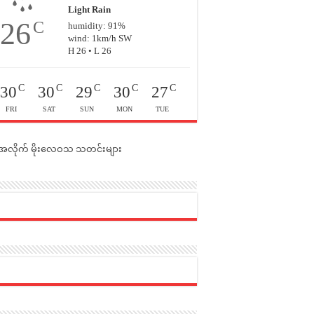
Light Rain
26
C
humidity: 91%
wind: 1km/h SW
H 26 • L 26
C
C
C
C
C
30
30
29
30
27
FRI
SAT
SUN
MON
TUE
င်အလိုက် မိုးလေဝသ သတင်းများ