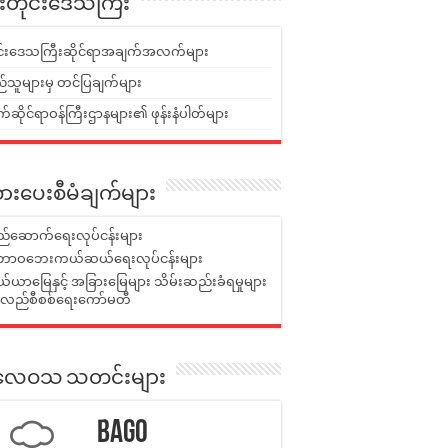
ူးတိုင်းဒေသကြီး
ုင်းဒေသကြီးဆိုင်ရာအချက်အလက်များ
်သူများမှ တင်ပြချက်များ
ဆိုင်ရာဝန်ကြီးဌာနများ၏ ဖုန်းနံပါတ်များ
ားပေးစီမံချက်များ
်ဆောက်ရေးလုပ်ငန်းများ
ာဝဘေးကယ်ဆယ်ရေးလုပ်ငန်းများ
ယာမြေနှင့် အခြားမြေများ သိမ်းဆည်းခံရမှုများ
န်လည်စီစစ်ရေးကော်မတီ
ုးလေဝသ သတင်းများ
Bago