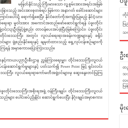
ပဲခ
မဖြတ်နိုင်သည့် ကြီးမားသော လူ့စွမ်းအားအရင်းအမြစ်
က် ထူးခြားသည့် အင်းအားစုတစ်ရပ် ဖြစ်ကာ အနာဂတ် ခေါင်းဆောင်များ
တိ
်းပေါ်သို့ ရောက်ရှိစေပြီး နိုင်ငံတော်ကိုအကျိုးပြုမည့် နိုင်ငံ့သား
ရေးရာ မူဝါဒအား အကောင်အထည်ဖော်ဆောင်ရွက်ရန် ပဲခူးတိုင်း
ပြည
၃)ဦးဖြင့်ဖွဲ့စည်း တာဝန်ပေးအပ်ခဲ့ပြီးဖြစ်ကြောင်း၊ ပဲခူးတိုင်း
သက်
တိုင်းဒေသကြီး အတွင်း လူငယ်ရေးရာအခန်းကဏ္ဍများနှင့် ခရိုင်
ား ဖွဲ့စည်းနိုင်ရေးနှင့် ချမှတ်ထားသည့် ရှေ့လုပ်ငန်းစဉ်များကို
ားကြရန် အမှာစကားပြောကြားသည်။
ဦးစ
င့်ကာယပညာဦးစီးဌာန ညွှန်ကြားရေးမှူး၊ တိုင်းဒေသကြီးလူငယ်
်ငန်းဆောင်ရွက်မှုများနှင့် ပတ်သက်၍ Power Point ဖြင့် ရှင်းလင်း
တည
ဒေသကြီး လူငယ်ရေးရာကော်မတီအဖွဲ့ဝင်များမှ ဆွေးနွေးတင်ပြကြ
သဘ
လယ်
ပြ
တိုင်းဒေသကြီးအစိုးရအဖွဲ့ ဝန်ကြီးချုပ်၊ တိုင်းဒေသကြီးလူငယ်
်များ ပေါင်းစပ်ညှိနှိုင်း ဆောင်ရွက်ပေးပြီး နိဂုံးချုပ်အမှာစကား
မိ