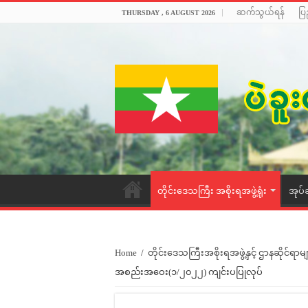
ဆက်သွယ်ရန်
ပြ
THURSDAY , 6 AUGUST 2026
တိုင်းဒေသကြီး အစိုးရအဖွဲ့ရုံး
အုပ်
Home
/
တိုင်းဒေသကြီးအစိုးရအဖွဲ့နှင့် ဌာနဆိုင်ရာမျ
အစည်းအဝေး(၁/၂၀၂၂) ကျင်းပပြုလုပ်