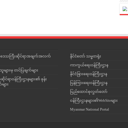
င်းဒေသကြီးဆိုင်ရာအချက်အလက်
နိုင်ငံတော် သမ္မတရုံး
ကာကွယ်ရေးဝန်ကြီးဌာန
သူများမှ တင်ပြချက်များ
နိုင်ငံခြားရေးဝန်ကြီးဌာန
ိုင်ရာဝန်ကြီးဌာနများ၏ ဖုန်း
ပြန်ကြားရေးဝန်ကြီးဌာန
တ်များ
ပြည်ထောင်စုလွှတ်တော်
ဝန်ကြီးဌာနများ၏WebSiteများ
Myanmar National Portal