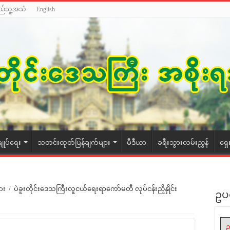
ည်သူ့အသံ
English
ချုပ်ရေး
သတင်းထုတ်ပြန်ချက်များ
မီဒီယာ
ခရီးသွားလမ်းညွှန်
ရှေ
ား
/
ပဲခူးတိုင်းဒေသကြီးလူငယ်ရေးရာကော်မတီ လုပ်ငန်းညှိနှိုင်း
ဥပ
ဥ