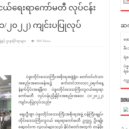
ူငယ်ရေးရာကော်မတီ လုပ်ငန်း
(၁/၂၀၂၂) ကျင်းပပြုလုပ်
ဆက်
ဆေ
နှင့် ဌာနဆိုင်ရာများ
904 Views
မီး
ရဲစ
ပဲခ
ရဲစ
ပဲခူးတိုင်းဒေသကြီးအစိုးရအဖွဲ့ရုံး၊ တော်ဝင်ဟံသာ
လျှ
အစည်းအဝေးခန်းမ၌ စက်တင်ဘာလ(၁၂)ရက်နေ့
နံနက်ပိုင်းအချိန်က ပဲခူးတိုင်းဒေသကြီးလူငယ်ရေးရာ
ကော်မတီ လုပ်ငန်းညှိနှိုင်းအစည်းအဝေး (၁/၂၀၂၂)
Don
ကျင်းပပြုလုပ်သည်။
ရှေးဦးစွာ ပဲခူးတိုင်းဒေသကြီးအစိုးရအဖွဲ့ ဝန်ကြီးချုပ်၊
တိုင်းဒေသကြီးလူငယ် ရေးရာကော်မတီ ဥက္ကဌ ဦးမျိုး
ဆွေဝင်းက လူငယ်များသည် နိုင်ငံတော်အတွက် တန်ဖိုး