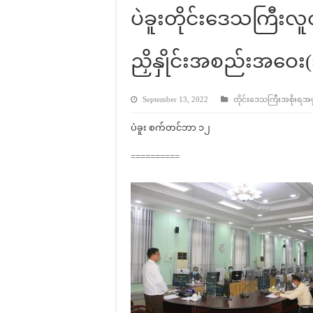
ပဲခူးတိုင်းဒေသကြီးလ
ညှိနှိုင်းအစည်းအဝေး
September 13, 2022
တိုင်းဒေသကြီးအစိုးရအဖွဲ့
ပဲခူး စက်တင်ဘာ ၁၂
==========