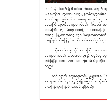
ဖြစ်ပြီး နိုင်ငံတော် ဖွံ့ဖြိုးတိုးတက်ရေးအတွ
ဖြစ်ကြောင်း၊ လူငယ်များကို မှန်ကန်သည့်လမ်းကြောင
ကောင်းများ ဖြစ်ပေါ်လာ စေရေးအတွက် လူငယ်
ဒေသကြီးလူငယ်ရေးရာကော်မတီ ကိုလည်း အဖွဲ့ဝင်(၁
ဒေသကြီး လူငယ်ရေးရာအဖွဲ့ဝင်များအနေဖြင့် 
အဆင့်၊ မြို့နယ်အဆင့် လူငယ်ရေးရာကော်မတီဝင်မျ
အချိန်နှင့်တစ်ပြေးညီ ဆက်လက်ဆောင်ရွက်သွ
ထို့နောက် ပဲခူးတိုင်းဒေသကြီး အားကစားနှ
ရေးရာကော်မတီ အတွင်းရေးမှူး ဦးမြင့်ခိုင်မှ လုပ
တင်ပြပြီး တက်ရောက် လာကြသည့် ပဲခူးတိုင်း
သည်။
ယင်းနောက် ဆွေးနွေးတင်ပြမှုများအပေါ် ပဲခူး
ရေးရာကော်မတီ ဥက္ကဌ ဦးမျိုးဆွေဝင်းမှ လိုအပ်သည
ပြောကြားခဲ့ကြောင်း သတင်းရရှိသည်။