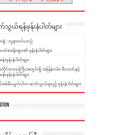
သွယ်ရန်ဖုန်းနံပါတ်များ
းရုံ / လူနာတင်ယာဉ်
သတ်စခန်းများ၏ ဖုန်းနံပါတ်များ
ခန်းဖုန်းနံပါတ်များ
ူးတိုင်းဒေသကြီးအတွင်းရှိ အမြန်လမ်း မီးသတ်နှင့်
ခန်းဖုန်းနံပါတ်များ
ပ်စစ်မီးပျက်ပါက ဆက်သွယ်ရမည့် ဖုန်းနံပါတ်များ
ation