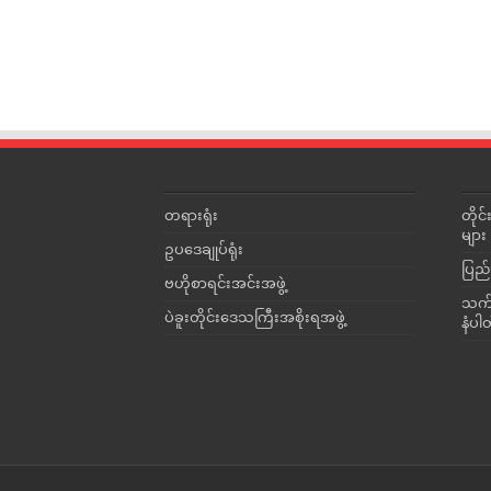
တရားရုံး
တို
များ
ဥပဒေချုပ်ရုံး
ပြည်
ဗဟိုစာရင်းအင်းအဖွဲ့
သက်ဆ
ပဲခူးတိုင်းဒေသကြီးအစိုးရအဖွဲ့
နံပါ