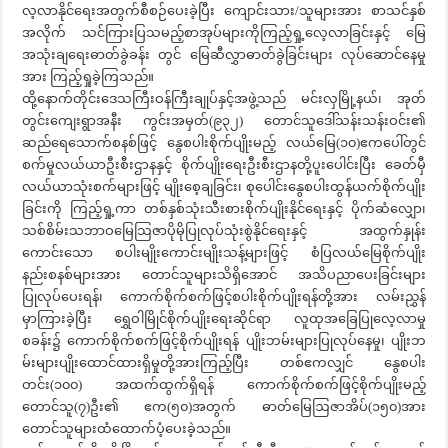
လ့လာနိုင်‌ရေးအတွက်စီစဉ်ပေးခဲ့ပြီး ကျောင်းသား/သူများအား စာသင်နှစ်
အလိုက် သင်ကြားပြသမည့်စာအုပ်များကိုကြည့်ရှု့လေ့လာခြင်းနှင့် မြေ
အသုံးချရေးဓာတ်ခွဲခန်း တွင် မြေဆီလွှာဓာတ်ခွဲခြင်းများ လုပ်ဆောင်နေမှု
အား ကြည့်ရှုခဲ့ကြသည်။
ထို့နောက်တိုင်းဒေသကြီးဝန်ကြီးချုပ်နှင့်အဖွဲ့သည် မင်းလှမြို့နယ်၊ အုတ်
တွင်းကျေးရွာအနီး ကွင်းအမှတ်(၉၃၂) တောင်သူဒေါ်သန်းသန်းဝင်း၏
ဆည်ရေသောက်စနစ်ဖြင့် နွေစပါးစိုက်ပျိုးမည့် လယ်မြေ(၁၀)ဧကပေါ်တွင်
စက်မှုလယ်ယာဦးစီးဌာနနှင့် စိုက်ပျိုးရေးဦးစီးဌာနတို့ပူးပေါင်းပြီး ခေတ်မှီ
လယ်ယာသုံးစက်များဖြင့် မျိုးစေ့ချခြင်း၊ စုပေါင်းနွေစပါးထွန်ယက်စိုက်ပျိုး
ခြင်းကို ကြည့်ရှု့ကာ တစ်နှစ်သုံးသီးစားစိုက်ပျိုးနိုင်ရေးနှင့် ပိုက်ဆံလျှော၊
သစ်စိမ်းသဘာဝမြေသြဇာပိုမိုပြုလုပ်သုံးစွဲနိုင်‌ရေးနှင့် အထွက်နှုန်း
ကောင်း‌သော စပါးမျိုးကောင်းမျိုးသန့်များဖြင့် စံပြလယ်မြေစိုက်ပျိုး
နည်းစနစ်များအား တောင်သူများသိရှိအောင် အသိပညာပေးခြင်းများ
ပြုလုပ်ပေးရန်၊ ကောက်စိုက်စက်ဖြင့်စပါးစိုက်ပျိုးရန်တို့အား လမ်းညွှန်
မှာကြားခဲ့ပြီး ရွှေဝါမြိုင်စိုက်ပျိုးရေးဆိုင်ရာ လူထုအခြေပြုလေ့လာမှု
စခန်း၌ ကောက်စိုက်စက်ဖြင့်စိုက်ပျိုးရန် ပျိုးဘမ်းများပြုလုပ်နေမှု၊ ပျိုးဘ
မ်းများပျိုးထောင်ထားရှိမှုတို့အားကြည့်ပြီး တစ်ဧကလျှင် နွေစပါး
တင်း(၁၀၀) အထက်ထွက်ရှိရန် ကောက်စိုက်စက်ဖြင့်စိုက်ပျိုးမည့်
တောင်သူ(၇)ဦး၏ ဧက(၅၀)အတွက် ဓာတ်မြေဩဇာအိပ်(၁၅၀)အား
တောင်သူများထံထောက်ပံ့ပေးခဲ့သည်။