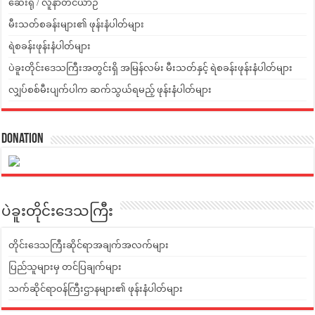
ဆေးရုံ / လူနာတင်ယာဉ်
မီးသတ်စခန်းများ၏ ဖုန်းနံပါတ်များ
ရဲစခန်းဖုန်းနံပါတ်များ
ပဲခူးတိုင်းဒေသကြီးအတွင်းရှိ အမြန်လမ်း မီးသတ်နှင့် ရဲစခန်းဖုန်းနံပါတ်များ
လျှပ်စစ်မီးပျက်ပါက ဆက်သွယ်ရမည့် ဖုန်းနံပါတ်များ
Donation
ပဲခူးတိုင်းဒေသကြီး
တိုင်းဒေသကြီးဆိုင်ရာအချက်အလက်များ
ပြည်သူများမှ တင်ပြချက်များ
သက်ဆိုင်ရာဝန်ကြီးဌာနများ၏ ဖုန်းနံပါတ်များ