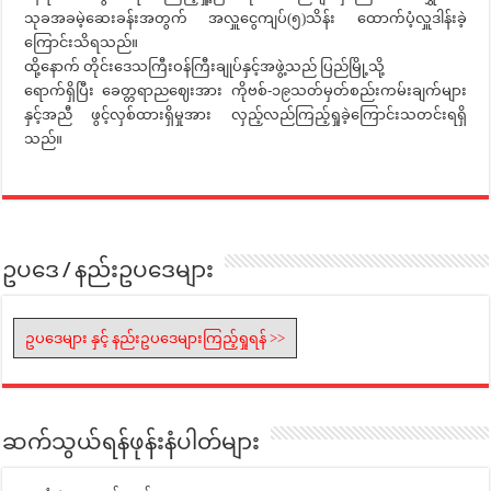
သုခအခမဲ့ဆေးခန်းအတွက် အလှူငွေကျပ်(၅)သိန်း ထောက်ပံ့လှူဒါန်းခဲ့
ကြောင်းသိရသည်။
ထို့နောက် တိုင်းဒေသကြီးဝန်ကြီးချုပ်နှင့်အဖွဲ့သည် ပြည်မြို့သို့‌
ရောက်ရှိပြီး ခေတ္တရာညဈေးအား ကိုဗစ်-၁၉သတ်မှတ်စည်းကမ်းချက်များ
နှင့်အညီ ဖွင့်လှစ်ထားရှိမှုအား လှည့်လည်ကြည့်ရှုခဲ့ကြောင်းသတင်းရရှိ
သည်။
ဥပဒေ / နည်းဥပဒေများ
ဥပဒေများ နှင့် နည်းဥပဒေများကြည့်ရှုရန် >>
ဆက်သွယ်ရန်ဖုန်းနံပါတ်များ