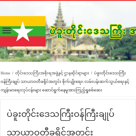
Home
/
တိုင်းဒေသကြီးအစိုးရအဖွဲ့နှင့် ဌာနဆိုင်ရာများ
/
ပဲခူးတိုင်းဒေသကြီး
ဝန်ကြီးချုပ် သာယာဝတီခရိုင်အတွင်း စိုက်ပျိုးရေး၊ လမ်းပန်းဆက်သွယ်ရေးနှင့်
ကျန်းမာရေးလုပ်ငန်းများ ဆောင်ရွက်နေမှုအားကြည့်ရှုစစ်ဆေး
ပဲခူးတိုင်းဒေသကြီးဝန်ကြီးချုပ်
သာယာဝတီခရိုင်အတွင်း