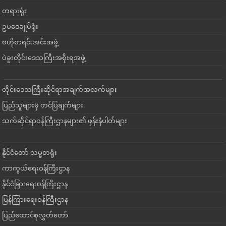
တရားရုံး
ဥပဒေချုပ်ရုံး
ဗဟိုစာရင်းအင်းအဖွဲ့
ပဲခူးတိုင်းဒေသကြီးအစိုးရအဖွဲ့
တိုင်းဒေသကြီးဆိုင်ရာအချက်အလက်များ
ပြည်သူများမှ တင်ပြချက်များ
သက်ဆိုင်ရာဝန်ကြီးဌာနများ၏ ဖုန်းနံပါတ်များ
နိုင်ငံတော် သမ္မတရုံး
ကာကွယ်ရေးဝန်ကြီးဌာန
နိုင်ငံခြားရေးဝန်ကြီးဌာန
ပြန်ကြားရေးဝန်ကြီးဌာန
ပြည်ထောင်စုလွှတ်တော်