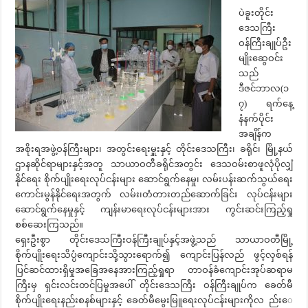
ပဲခူးတိုင်း
ဒေသကြီး
ဝန်ကြီးချုပ်ဦး
မျိုးဆွေဝင်း
သည်
ဒီဇင်ဘာလ(၁
၇) ရက်နေ့
နံနက်ပိုင်း
အချိန်က
အစိုးရအဖွဲ့ဝန်ကြီးများ၊ အတွင်းရေးမှူးနှင့် တိုင်းဒေသကြီး၊ ခရိုင်၊ မြို့နယ်
ဌာနဆိုင်ရာများနှင့်အတူ သာယာဝတီခရိုင်အတွင်း ဒေသဝမ်းစာဖူလုံပိုလျှံ
နိုင်ရေး စိုက်ပျိုးရေးလုပ်ငန်းများ ဆောင်ရွက်နေမှု၊ လမ်းပန်းဆက်သွယ်ရေး
ကောင်းမွန်နိုင်ရေးအတွက် လမ်း၊တံတားတည်ဆောက်ခြင်း လုပ်ငန်းများ
ဆောင်ရွက်နေမှုနှင့် ကျန်းမာရေးလုပ်ငန်းများအား ကွင်းဆင်းကြည့်ရှု
စစ်ဆေးကြသည်။
ရှေးဦးစွာ တိုင်းဒေသကြီးဝန်ကြီးချုပ်နှင့်အဖွဲ့သည် သာယာဝတီမြို့
စိုက်ပျိုး‌ရေးသိပ္ပံကျောင်းသို့သွားရောက်၍ ကျောင်းပြန်လည် ဖွင့်လှစ်ရန်
ပြင်ဆင်ထားရှိမှုအခြေအနေအားကြည့်ရှုရာ တာဝန်ခံကျောင်းအုပ်ဆရာမ
ကြီးမှ ရှင်းလင်းတင်ပြမှုအပေါ် တိုင်းဒေသကြီး ဝန်ကြီးချုပ်က ခေတ်မီ
စိုက်ပျိုးရေးနည်းစနစ်များနှင့် ခေတ်မီမွေးမြူရေးလုပ်ငန်းများကိုလ ည်း‌ေ