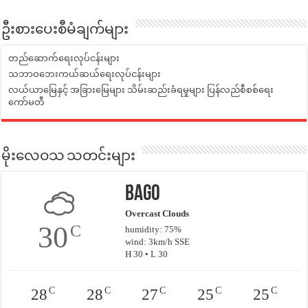
ဦးစားပေးစီမံချက်များ
တည်ဆောက်ရေးလုပ်ငန်းများ
သဘာဝဘေးကယ်ဆယ်ရေးလုပ်ငန်းများ
လယ်ယာမြေနှင့် အခြားမြေများ သိမ်းဆည်းခံရမှုများ ပြန်လည်စီစစ်ရေး
ကော်မတီ
မိုးလေဝသ သတင်းများ
Bago
Overcast Clouds
30
C
humidity: 75%
wind: 3km/h SSE
H 30 • L 30
C
C
C
C
C
28
28
27
25
25