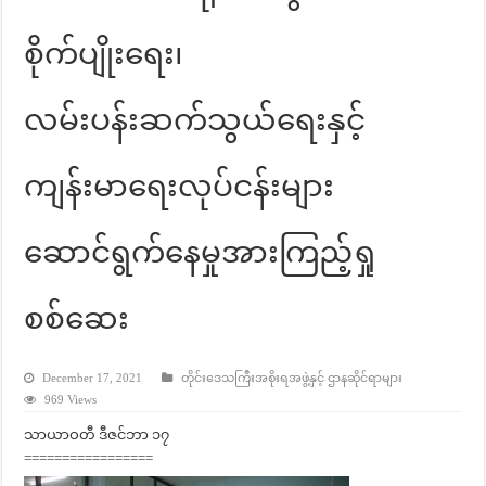
စိုက်ပျိုးရေး၊
လမ်းပန်းဆက်သွယ်ရေးနှင့်
ကျန်းမာရေးလုပ်ငန်းများ
ဆောင်ရွက်နေမှုအားကြည့်ရှု
စစ်ဆေး
December 17, 2021
တိုင်းဒေသကြီးအစိုးရအဖွဲ့နှင့် ဌာနဆိုင်ရာများ
969 Views
သာယာဝတီ ဒီဇင်ဘာ ၁၇
=================