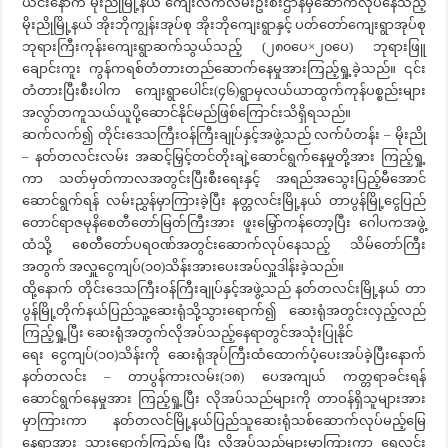
ယင်းနောက် မိုးညိုမြို့နယ် ကျေးလက်လမ်းဦးစီးဌာနမှဆောက်လုပ်နေသည့်
မိုးညိုမြို့နယ် အိုးဘိုကျွန်းအုပ်စု အိုးဘိုကျေးရွာနှင့် ပတ်တော်ကျေးရွာအုပ်စု
ဘုရားကြီးကုန်းကျေးရွာဆက်သွယ်သည့် (၂၈၀ပေ×၂၀ပေ) ဘုရားဖြူ
ချောင်းကူး ကွန်ကရစ်တံတားတည်ဆောက်နေမှုအားကြည့်ရှု့ခဲ့သည်။ ၎င်း
တံတားပြီးစီးပါက ကျေးရွာပေါင်း(၄၆)ရွာမှလယ်ယာထွက်ကုန်ပစ္စည်းများ
အလွာ်တကူသယ်ယူပို့ဆောင်နိုင်မည်ဖြစ်ကြောင်းသိရှိရသည်။
ဆက်လက်၍ တိုင်းဒေသကြီးဝန်ကြီးချုပ်နှင့်အဖွဲ့သည် လက်ပံတန်း – မိုးညို
– နတ်တလင်းလမ်း အဆင့်မြှင့်တင်တိုးချဲ့ဆောင်ရွက်နေမှုတို့အား ကြည့်ရှု့
ကာ သတ်မှတ်ကာလအတွင်းပြီးစီးရေးနှင့် အရည်အသွေးပြည့်မီအောင်
ဆောင်ရွက်ရန် လမ်းညွှန်မှာကြားခဲ့ပြီး နတ္တလင်းမြို့နယ် တာပွန်မြို့ငွေပြည်
တောင်ရာဇမုနိစေတီတော်မြတ်ကြီးအား ဖူးမြှော်ကန်တော့ပြီး ဂေါပကအဖွဲ့
ထံသို့ စေတီတော်ပရဝဏ်အတွင်းဆောက်လုပ်နေသည့် သိမ်တော်ကြီး
အတွက် အလှူငွေကျပ်(၁၀)သိန်းအားပေးအပ်လှူဒါန်းခဲ့သည်။
ထို့နောက် တိုင်းဒေသကြီးဝန်ကြီးချုပ်နှင့်အဖွဲ့သည် နတ်တလင်းမြို့နယ် တာ
ပွန်မြို့တိုက်နယ်ပြည်သူ့ဆေးရုံသို့သွားရောက်၍ ဆေးရုံအတွင်းလှည့်လည်
ကြည့်ရှု့ပြီး ဆေးရုံအတွက်လိုအပ်သည့်နေရာတွင်အသုံးပြုနိုင်‌
ရေး ငွေကျပ်(၁၀)သိန်းကို ဆေးရုံအုပ်ကြီးထံထောက်ပံ့ပေးအပ်ခဲ့ပြီး‌နောက်
နတ်တလင်း – တာပွန်ကားလမ်း(၁၈) ပေအကျယ် ကတ္တရာခင်းရန်
ဆောင်ရွက်နေမှုအား ကြည့်ရှု့ပြီး လိုအပ်သည်များကို တာဝန်ရှိသူများအား
မှာကြားကာ နတ်တလင်မြို့နယ်ပြည်သူဆေးရုံသစ်ဆောက်လုပ်မည့်မြေ
နေရာအား သွားရောက်ကြည့်ရှု့ပြီး လိုအပ်သည်များမှာကြားကာ ရွှေလင်း