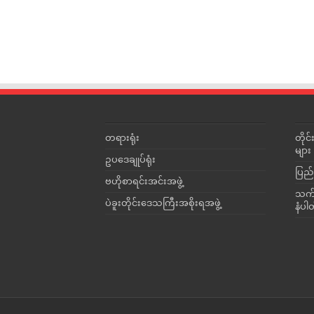
တရားရုံး
တို
များ
ဥပဒေချုပ်ရုံး
ပြည်
ဗဟိုစာရင်းအင်းအဖွဲ့
သက်ဆ
ပဲခူးတိုင်းဒေသကြီးအစိုးရအဖွဲ့
နံပါ