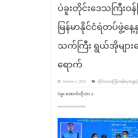
ပဲခူးတိုင်းဒေသကြီးဝန်
မြန်မာနိုင်ငံရဲတပ်ဖွဲ့န
သက်ကြီး ရွယ်အိုများ
ရောက်
October 1, 2022
တိုင်းဒေသကြီးအစိုးရအဖွဲ့နှင့
ပဲခူး အောက်တိုဘာ ၁
=============