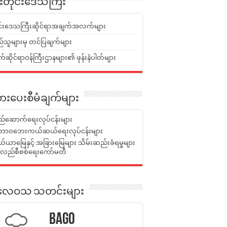
ူးတိုင်းဒေသကြီး
ုင်းဒေသကြီးဆိုင်ရာအချက်အလက်များ
်သူများမှ တင်ပြချက်များ
ဆိုင်ရာဝန်ကြီးဌာနများ၏ ဖုန်းနံပါတ်များ
ားပေးစီမံချက်များ
်ဆောက်ရေးလုပ်ငန်းများ
ာဝဘေးကယ်ဆယ်ရေးလုပ်ငန်းများ
ယာမြေနှင့် အခြားမြေများ သိမ်းဆည်းခံရမှုများ
န်လည်စီစစ်ရေးကော်မတီ
ုးလေဝသ သတင်းများ
Bago