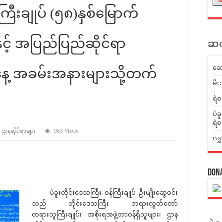
ကြီးချုပ် (၅၈)နှစ်မြောက်
ေ့နှင့် အပြည်ပြည်ဆိုင်ရာ
ဆက်
ဆေ
နေ့ အခမ်းအနားများသို့တက်
မီး
ရဲစ
ပဲခ
ရဲစ
် ဌာနဆိုင်ရာများ
983 Views
လျှ
Don
ပဲခူးတိုင်းဒေသကြီး ဝန်ကြီးချုပ် ဦးမျိုးဆွေဝင်း
သည် တိုင်းဒေသကြီး တရားလွှတ်တော်
တရားသူကြီးချုပ်၊ အစိုးရအဖွဲ့တာဝန်ရှိသူများ၊ ဌာန