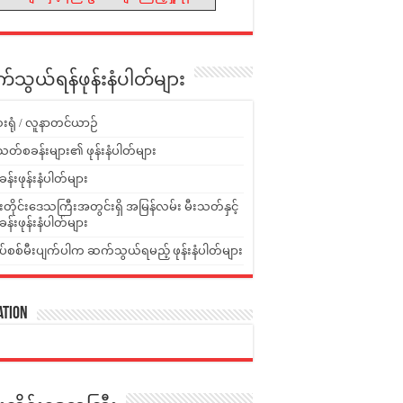
သွယ်ရန်ဖုန်းနံပါတ်များ
းရုံ / လူနာတင်ယာဉ်
သတ်စခန်းများ၏ ဖုန်းနံပါတ်များ
ခန်းဖုန်းနံပါတ်များ
ူးတိုင်းဒေသကြီးအတွင်းရှိ အမြန်လမ်း မီးသတ်နှင့်
ခန်းဖုန်းနံပါတ်များ
ပ်စစ်မီးပျက်ပါက ဆက်သွယ်ရမည့် ဖုန်းနံပါတ်များ
ation