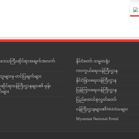
င်းဒေသကြီးဆိုင်ရာအချက်အလက်
နိုင်ငံတော် သမ္မတရုံး
ကာကွယ်ရေးဝန်ကြီးဌာန
သူများမှ တင်ပြချက်များ
နိုင်ငံခြားရေးဝန်ကြီးဌာန
ိုင်ရာဝန်ကြီးဌာနများ၏ ဖုန်း
ပြန်ကြားရေးဝန်ကြီးဌာန
တ်များ
ပြည်ထောင်စုလွှတ်တော်
ဝန်ကြီးဌာနများ၏WebSiteများ
Myanmar National Portal