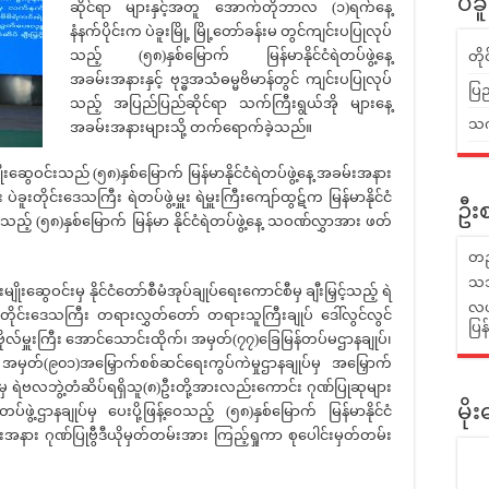
ပဲခ
ဆိုင်ရာ များနှင့်အတူ အောက်တိုဘာလ (၁)ရက်နေ့
နံနက်ပိုင်းက ပဲခူးမြို့ မြို့တော်ခန်းမ တွင်ကျင်းပပြုလုပ်
သည့် (၅၈)နှစ်မြောက် မြန်မာနိုင်ငံရဲတပ်ဖွဲ့နေ့
တိ
အခမ်းအနားနှင့် ဗုဒ္ဓအသံဓမ္မဗိမာန်တွင် ကျင်းပပြုလုပ်
ပြည
သည့် အပြည်ပြည်ဆိုင်ရာ သက်ကြီးရွယ်အို များနေ့
သက်
အခမ်းအနားများသို့ တက်ရောက်ခဲ့သည်။
ဆွေဝင်းသည် (၅၈)နှစ်မြောက် မြန်မာနိုင်ငံရဲတပ်ဖွဲ့နေ့ အခမ်းအနား
း ပဲခူးတိုင်းဒေသကြီး ရဲတပ်ဖွဲ့မှူး ရဲမှူးကြီးကျော်ထွဋ်က မြန်မာနိုင်ငံ
ဦးစ
ို့သည့် (၅၈)နှစ်မြောက် မြန်မာ နိုင်ငံရဲတပ်ဖွဲ့နေ့ သဝဏ်လွှာအား ဖတ်
တည
သဘ
ွေဝင်းမှ နိုင်ငံတော်စီမံအုပ်ချုပ်ရေးကောင်စီမှ ချီးမြှင့်သည့် ရဲ
လယ်
တိုင်းဒေသကြီး တရားလွှတ်တော် တရားသူကြီးချုပ် ဒေါ်လွင်လွင်
ပြ
 ဗိုလ်မှူးကြီး အောင်သောင်းထိုက်၊ အမှတ်(၇၇)ခြေမြန်တပ်မဌာနချုပ်၊
နှင့် အမှတ်(၉၀၁)အမြှောက်စစ်ဆင်ရေးကွပ်ကဲမှုဌာနချုပ်မှ အမြှောက်
ေတို့မှ ရဲဗလဘွဲ့တံဆိပ်ရရှိသူ(၈)ဦးတို့အားလည်းကောင်း ဂုဏ်ပြုဆုများ
တပ်ဖွဲ့ဌာနချုပ်မှ ပေးပို့ဖြန့်ဝေသည့် (၅၈)နှစ်မြောက် မြန်မာနိုင်ငံ
မိ
အနား ဂုဏ်ပြုဗွီဒီယိုမှတ်တမ်းအား ကြည့်ရှုကာ စုပေါင်းမှတ်တမ်း