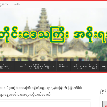
သူ့အသံ
English
ချုပ်ရေး
သတင်းထုတ်ပြန်ချက်များ
မီဒီယာ
ခရီးသွားလမ်းညွှန်
ရှေ
ား
/
ပဲခူးတိုင်းဒေသကြီးဝန်ကြီးချုပ် (၅၈)နှစ်မြောက် မြန်မာနိုင်ငံ
ဥပ
အိုများနေ့ အခမ်းအနားများသို့တက်ရောက်
ဥ