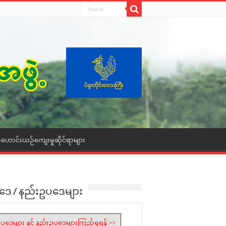
းဟောင်းယဉ်ကျေးမှုဆိုင်ရာများ
ဒေ / နည်းဥပဒေများ
ပဒေများ နှင့် နည်းဥပဒေများကြည့်ရှုရန် >>