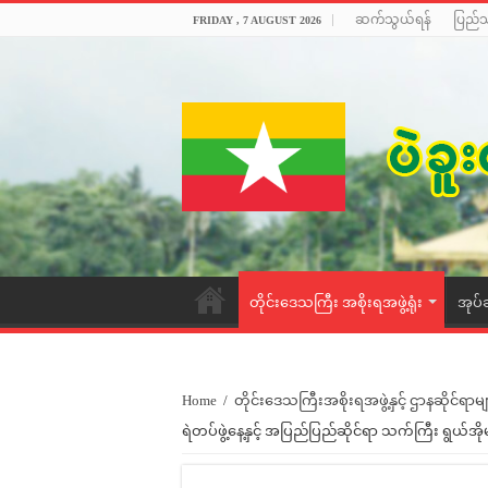
ဆက်သွယ်ရန်
ပြည်
FRIDAY , 7 AUGUST 2026
တိုင်းဒေသကြီး အစိုးရအဖွဲ့ရုံး
အုပ်
Home
/
တိုင်းဒေသကြီးအစိုးရအဖွဲ့နှင့် ဌာနဆိုင်ရာမျ
ရဲတပ်ဖွဲ့နေ့နှင့် အပြည်ပြည်ဆိုင်ရာ သက်ကြီး ရွယ်