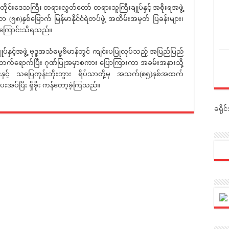
တိုင်းဒေသကြီး တရားလွှတ်တော် တရားသူကြီးချုပ်နှင့် အစိုးရအဖွဲ့
)နှစ်မြောက် မြန်မာနိုင်ငံရဲတပ်ဖွဲ့ အထိမ်းအမှတ် ပြခန်းများ၊
ကြကြောင်းသိရသည်။
အဖွဲ့ ဗုဒ္ဓအသံဓမ္မဗိမာန်တွင် ကျင်းပပြုလုပ်သည့် အပြည်ပြည်
ို့တက်ရောက်ပြီး ဂုဏ်ပြုအမှာစကား ပြောကြားကာ အခမ်းအနားသို့
းနှင့် သပြေကုန်းဘိုးဘွား ရိပ်သာတို့မှ အသက်(၈၅)နှစ်အထက်
ပေးအပ်ပြီး ရှိခိုး ကန်တော့ခဲ့ကြသည်။
ခရို