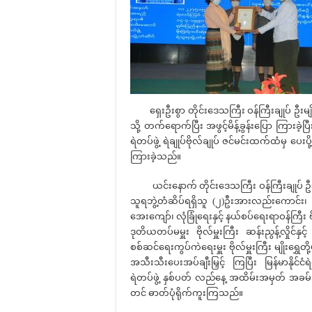
ရှေးဦးစွာ တိုင်းဒေသကြီး ဝန်ကြီးချုပ် ဦးမျိုး
သို့ တက်ရောက်ပြီး အဖွင့်မိန့်ခွန်းပြော ကြားခဲ့ပြီ
ရဲတပ်ဖွဲ့ ရဲချုပ်ဗိုလ်ချုပ် ဇင်မင်းထက်ထံမှ ပေးပ
ကြားခဲ့သည်။
ယင်းနောက် တိုင်းဒေသကြီး ဝန်ကြီးချုပ် ဦးမျိုးဆ
သူရဘွဲ့တံဆိပ်ရရှိသူ (၂)ဦးအားလည်းကောင်း၊ 
အေးကျော်၊ လုံခြုံရေးနှင့် နယ်စပ်ရေးရာဝန်ကြီး
ဒုတိယတပ်မမှူး ဗိုလ်မှူးကြီး ဆန်းညွန့်လှိုင်
စစ်ဆင်ရေးကွပ်ကဲရေးမှူး ဗိုလ်မှူးကြီး မျိုးရွှ
အသီးသီးပေးအပ်ချီးမြှင့် ကြပြီး မြန်မာနိုင်ငံရဲ
ရဲတပ်ဖွဲ့ နှစ်ပတ် လည်နေ့ အထိမ်းအမှတ် အခမ်း
တင် ဓာတ်ပုံရိုက်ကူးကြသည်။