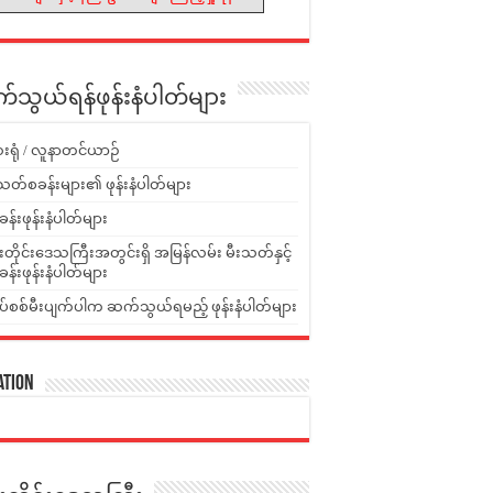
သွယ်ရန်ဖုန်းနံပါတ်များ
းရုံ / လူနာတင်ယာဉ်
သတ်စခန်းများ၏ ဖုန်းနံပါတ်များ
ခန်းဖုန်းနံပါတ်များ
ူးတိုင်းဒေသကြီးအတွင်းရှိ အမြန်လမ်း မီးသတ်နှင့်
ခန်းဖုန်းနံပါတ်များ
ပ်စစ်မီးပျက်ပါက ဆက်သွယ်ရမည့် ဖုန်းနံပါတ်များ
ation