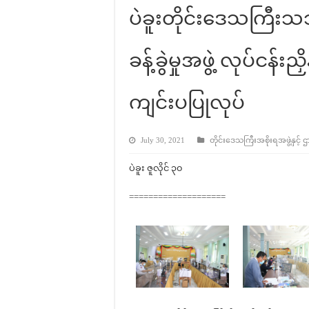
ပဲခူးတိုင်းဒေသကြီး
ခန့်ခွဲမှုအဖွဲ့ လုပ်ငန်
ကျင်းပပြုလုပ်
July 30, 2021
တိုင်းဒေသကြီးအစိုးရအဖွဲ့နှင့် ဌ
ပဲခူး ဇူလိုင် ၃၀
====================