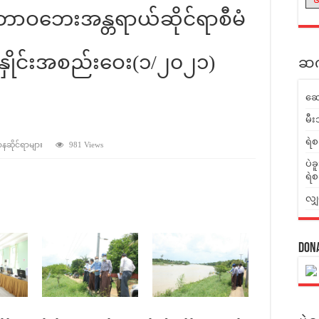
သဘာဝဘေးအန္တရာယ်ဆိုင်ရာစီမံ
းညှိနှိုင်းအစည်းဝေး(၁/၂၀၂၁)
ဆက်
ဆေ
မီး
ရဲစ
ာနဆိုင်ရာများ
981 Views
ပဲခ
ရဲစ
လျှ
Don