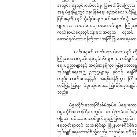
အတွင်း မုန်တိုင်းငယ်တစ်ခု ဖြစ်ပေါ်နိုင်ကြော
အရ ပဲခူးမြို့တွင် ပဲခူးမြစ်ရေ၊ ညောင်လေးပင်မြို့
မြစ်ရေတို့သည် စိုးရိမ်ရေအမှတ်အထက်သို့ အသီး
များအား သတင်းအချက်အလက်များ ကြိုတင်
ကယ်ဆယ်ရေးလုပ်ငန်းများအတွက် လိုအပ
ဆောင်ရွက်ထားရန်တို့အား အကြံပြု ဆွေးနွေးတင
ယင်းနောက် တက်ရောက်လာသည့် တိုင်းဒ
ကြိုတင်ကာကွယ်ရေးလုပ်ငန်းများ ဆောင်ရွက်
ရေးပစ္စည်းများနှင့် အရန်ဆန်ရိက္ခာ ဖြန့်ဝေထားရ
အုပ်ချုပ်ရေးအဖွဲ့ ဥက္ကဋ္ဌများမှ နှစ်စဉ် ရေကြ
တည်ဆောက်ပေးရန်နှင့် အရန်ဆန်ရိက္ခာ ကြိုတင
တင်ပြခဲ့ကြရာ ပဲခူးတိုင်းဒေသကြီးစီမံအုပ်ချုပ
သည်။
ပဲခူးတိုင်းဒေသကြီးစီမံအုပ်ချုပ်ရေးကောင်စီ 
ပဲခူးတိုင်းဒေသကြီးအတွင်း ဆည်/တမံပေါင်း
မပြတ် စစ်ဆေးဆောင်ရွက်ရမည်ဖြစ်ကြောင်း၊
ရေလွှတ်ရာတွင် သက်ဆိုင်ရာ မြို့နယ်/ခရိုင်စီမံအ
အုပ်ချုပ်ရေးကောင်စီသို့လည်း သတင်းပေးပို့ရန် လ