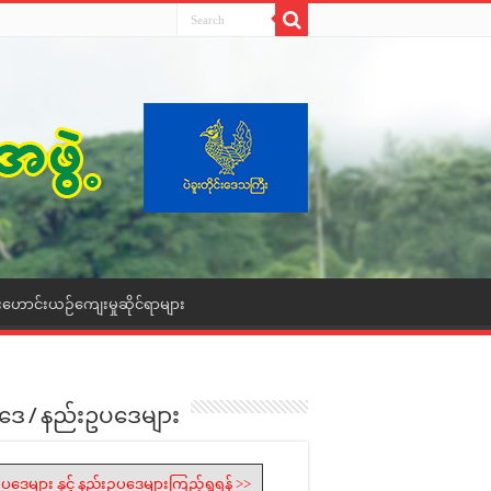
းဟောင်းယဉ်ကျေးမှုဆိုင်ရာများ
ဒေ / နည်းဥပဒေများ
ပဒေများ နှင့် နည်းဥပဒေများကြည့်ရှုရန် >>