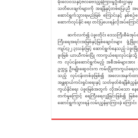
မိုးလေဝသနှင့်ဇလဗေဒညွှန်ကြားမှုဦးစီးဌာနမ
သတိပေးချက်များကို အချိန်နှင့်တစ်ပြေးညီ အ
ဆောင်ရွက်သွားရမည်ဖြစ် ကြောင်းနှင့် နှစ်စဉ်
ဆောက်လုပ်နိုင် ရေး တင်ပြပေးရန်လိုအပ်ကြောင်
ဆက်လက်၍ ပဲခူးတိုင်း ဒေသကြီးစီမံအုပ်ချုပ်ရေ
ကြီးရေအရင်းအမြစ်နှင့်မြစ်ချောင်းများ ဖွံ့ဖြိ
ကျပ်(၃၂.၃)သန်းဖြင့် ဆောင်ရွက်နေသည့် ပဲခူးမြို
ခူးမြစ် ယာယီကမ်းပြို ကာကွယ်ရေးလုပ်ငန်းသို့ 
က လုပ်ငန်းဆောင်ရွက်မည့် အစီအမံများအား ရှင်
ဥက္ကဋ္ဌ ဦးမျိုးဆွေဝင်းက ကမ်းပြိုကာကွယ်ရ
သည့် လုပ်ငန်းတစ်ခုဖြစ်၍ အလေးအနက်ထား ဆ
အန္တရာယ်ကင်းရှင်းရေးနှင့် သတ်မှတ်စံချိန်စံညွှ
ကွယ်နိုင်ရေး ပဲခူးမြစ်အတွက် လိုအပ်သော နေရာမျ
တက်မှုကြောင့် ရေကြီးရေလျှံခြင်းဖြစ်၍ မြစ်ရ
ဆောင်ရွက်သွားရန် လမ်းညွှန်မှာကြားခဲ့ ကြောင