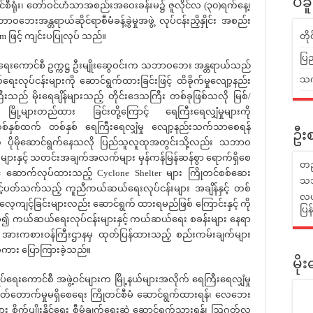
ပဲခ
စီရုံး၊ တော်ဝင်ဟံသာအစည်းအဝေးခန်းမ၌ ဇူလိုင်လ (၃၀)ရက်နေ့၊
ဘေးအန္တရာယ်ဆိုင်ရာစီမံခန့်ခွဲမှုအဖွဲ့ လုပ်ငန်းညှိနှိုင်း အစည်း
 ဖြင့် ကျင်းပပြုလုပ် သည်။
တိ
ပြည
ပ်ရေးကောင်စီ ဥက္ကဋ္ဌ ဦးမျိုးဆွေဝင်းက သဘာဝဘေး အန္တရာယ်သည်
သက်
ေးလုပ်ငန်းများကို ဆောင်ရွက်ထားခြင်းဖြင့် ထိခိုက်မှုလျော့နည်း
ီးသည် မိုးရေချိန်များသည့် တိုင်းဒေသကြီး တစ်ခုဖြစ်သလို မြစ်/
ို့များတည်ထား ခြင်းတို့ကြောင့် ရေကြီးရေလျှံမှုများကို
စ်နှစ်ထက် တစ်နှစ် ရေကြီးရေလျှံမှု လျော့နည်းသက်သာစေရန်
ဦးစ
 ပိုမိုဆောင်ရွက်နေသလို ပြည်သူလူထုအတွင်းသို့လည်း သဘာဝ
ျားနှင့် သတင်းအချက်အလက်များ မှန်ကန်မြန်ဆန်စွာ ရောက်ရှိစေ
တည
တွင် ဆောက်လုပ်ထားသည့် Cyclone Shelter များ ကြိုတင်စစ်ဆေး
သဘ
်ပတ်သက်သည့် ကူညီကယ်ဆယ်ရေးလုပ်ငန်းများ အချိန်နှင့် တစ်
လယ်
လေ့ကျင့်ခြင်းများလည်း ဆောင်ရွက် ထားရမည်ဖြစ် ကြောင်းနှင့် ကို
ပြ
်၍ ကယ်ဆယ်ရေးလုပ်ငန်းများနှင့် ကယ်ဆယ်ရေး စခန်းများ နေရာ
် အားကစားဝန်ကြီးဌာနမှ ထုတ်ပြန်ထားသည့် စည်းကမ်းချက်များ
ာစကား ပြောကြားခဲ့သည်။
မိ
ေးကောင်စီ အဖွဲ့ဝင်များက မြို့နယ်များအလိုက် ရေကြီးရေလျှံမှု
ပြတ်တောက်မှုမရှိစေရေး ကြိုတင်စီမံ ဆောင်ရွက်ထားရန်၊ လေဘေး
ိုက်ပျိုးနိုင်ရေး စီမံချက်ရေးဆွဲ ဆောင်ရွက်သွားရန်၊ ဩဂုတ်လ