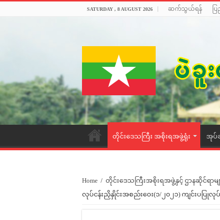
ဆက်သွယ်ရန်
ပြ
SATURDAY , 8 AUGUST 2026
တိုင်းဒေသကြီး အစိုးရအဖွဲ့ရုံး
အုပ်
Home
/
တိုင်းဒေသကြီးအစိုးရအဖွဲ့နှင့် ဌာနဆိုင်ရာမျ
လုပ်ငန်းညှိနှိုင်းအစည်းဝေး(၁/၂၀၂၁) ကျင်းပပြုလုပ