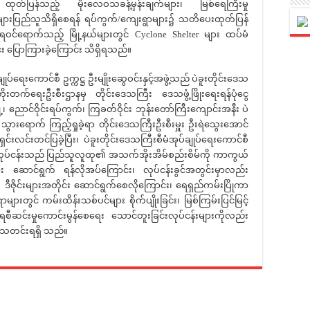
ှ ထုတ်ပြန်သည့် မိုးလေဝသခန့်မှန်းချက်များ၊ မြစ်ရေကြီးမှု
များပြည်သူသိရှိစေရန် ရပ်ကွက်/ကျေးရွာများ၌ သတိပေးထုတ်ပြန်
ရေဝင်ရောက်သည့် မြို့နယ်များတွင် Cyclone Shelter များ ထပ်မံ
း ပြောကြားခဲ့ကြောင်း သိရှိရသည်။
းကောင်စီ ဥက္ကဋ္ဌ ဦးမျိုးဆွေဝင်းနှင့်အဖွဲ့သည် ပဲခူးတိုင်းဒေသ
ုးတိုးတက်ရေးဦးစီးဌာနမှ တိုင်းဒေသကြီး ဒေသဖွံ့ဖြိုးရေးရန်ပုံငွေ
့၊ ညောင်ဝိုင်းရပ်ကွက်၊ ကြခတ်ဝိုင်း ဘုန်းတော်ကြီးကျောင်းအနီး ပဲ
သွားရောက် ကြည့်ရှုခဲ့ရာ တိုင်းဒေသကြီးဦးစီးမှူး ဦးရဲသွေးအောင်
းလင်းတင်ပြခဲ့ပြီး၊ ပဲခူးတိုင်းဒေသကြီးစီမံအုပ်ချုပ်ရေးကောင်စီ
ေးလုပ်ငန်းသည် ပြည်သူလူထု၏ အသက်အိုးအိမ်စည်းစိမ်ကို ကာကွယ်
ောင်ရွက် ရန်လိုအပ်ကြောင်း၊ လုပ်ငန်းခွင်အတွင်းမှာလည်း
န်း ဒီဇိုင်းများအတိုင်း ဆောင်ရွက်စေလိုကြောင်း၊ ရေရှည်ကမ်းပြိုကာ
ားတွင် ကမ်းထိန်းသစ်ပင်များ စိုက်ပျိုးခြင်း၊ မြစ်ကြမ်းပြင်မြင့်
ေစီဆင်းမှုကောင်းမွန်စေရေး သောင်တူးခြင်းလုပ်ငန်းများကိုလည်း
်း သတင်းရရှိ သည်။