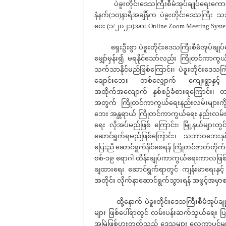
ပဲခူးတိုင်းဒေသကြီးစီမံအုပ်ချုပ်ရေးကောင်
နံနက်(၁၀)နာရီအချိန်က ပဲခူးတိုင်းဒေသကြီး သဘာဝ
ဝေး (၁/၂၀၂၁)အား Online Zoom Meeting System
ရှေးဦးစွာ ပဲခူးတိုင်းဒေသကြီးစီမံအုပ်ချု
မျှော်မှန်း၍ မရနိုင်သော်လည်း ကြိုတင်ကာကွယ်ရ
သက်သာနိုင်မည်ဖြစ်ကြောင်း၊ ပဲခူးတိုင်းဒေသကြ
ချောင်းဘေး တစ်လျှောက် ကျေးရွာနှင့် မြ
အထိုက်အလျောက် နှစ်စဉ်ခံစားရကြောင်း၊ တ
အတွက် ကြိုတင်ကာကွယ်ရေးနည်းလမ်းများကို
ဘေး အန္တရာယ် ကြိုတင်ကာကွယ်ရေး နည်းလမ်းမ
ရေး လိုအပ်မည်ဖြစ် ကြောင်း၊ မြို့နယ်များ
ဆောင်ရွက်ရမည်ဖြစ်ကြောင်း၊ သဘာဝဘေးနှင့
ပြေးညီ ဆောင်ရွက်နိုင်စေရန် ကြိုတင်ဇာတ်တိုက်
ဗစ်-၁၉ ရောဂါ ထိန်းချုပ်ကာကွယ်ရေးကာလဖြစ
ချထားရေး ဆောင်ရွက်ရာတွင် ကျန်းမာရေးနှင့
အတိုင်း လိုက်နာဆောင်ရွက်သွားရန် အဖွင့်အမှ
ထို့နောက် ပဲခူးတိုင်းဒေသကြီးစီမံအုပ်ချုပ်ရ
များ ဖြစ်ပေါ်ရာတွင် လမ်းပန်းဆက်သွယ်ရေး 
အမြဲဖြစ်ပွားတတ်သည့် ဒေသများ လေကာပင်များ စ