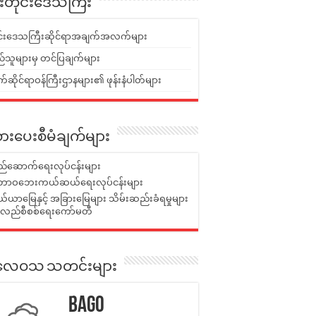
ူးတိုင်းဒေသကြီး
ုင်းဒေသကြီးဆိုင်ရာအချက်အလက်များ
်သူများမှ တင်ပြချက်များ
ဆိုင်ရာဝန်ကြီးဌာနများ၏ ဖုန်းနံပါတ်များ
ားပေးစီမံချက်များ
်ဆောက်ရေးလုပ်ငန်းများ
ာဝဘေးကယ်ဆယ်ရေးလုပ်ငန်းများ
ယာမြေနှင့် အခြားမြေများ သိမ်းဆည်းခံရမှုများ
န်လည်စီစစ်ရေးကော်မတီ
ုးလေဝသ သတင်းများ
Bago