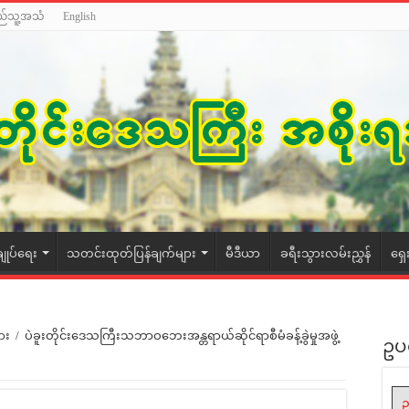
ည်သူ့အသံ
English
ချုပ်ရေး
သတင်းထုတ်ပြန်ချက်များ
မီဒီယာ
ခရီးသွားလမ်းညွှန်
ရှေ
ား
/
ပဲခူးတိုင်းဒေသကြီးသဘာဝဘေးအန္တရာယ်ဆိုင်ရာစီမံခန့်ခွဲမှုအဖွဲ့
ဥပ
်
ဥ