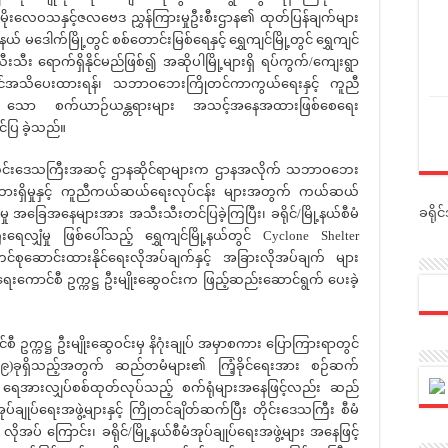
င်း မိုးလေဝသနှင့်ဇလဗေဒ ညွှန်ကြားမှုဦးစီးဌာန၏ ထုတ်ပြန်ချက်များ
နယ် မဒေါက်မြို့တွင် စစ်တောင်းမြစ်ရေနှင့် ရွှေကျင်မြို့တွင် ရွှေကျင်
သီး ရောက်ရှိနိုင်မည်ဖြစ်၍ အဆိုပါမြို့များရှိ ရပ်ကွက်/ကျေးရွာ
အသိပေးထားရန်၊ သဘာဝဘေးကြိုတင်ကာကွယ်ရေးနှင့် ကူညီ
် သော စက်ယာဉ်ယန္တရားများ အသင့်အနေအထားဖြစ်စေရေး
်ပြ ခဲ့သည်။
ေသကြီးအဆင့် ဌာနဆိုင်ရာများက ဌာနအလိုက် သဘာဝဘေး
ထားရှိမှုနှင့် ကူညီကယ်ဆယ်ရေးလုပ်ငန်း များအတွက် ကယ်ဆယ်
ခရို
ှိမှု အခြေအနေများအား အသီးသီးတင်ပြခဲ့ကြပြီး၊ ခရိုင်/မြို့နယ်စီမံ
ီးရေလျှံမှု ဖြစ်ပေါ်သည့် ရွှေကျင်မြို့နယ်တွင် Cyclone Shelter
်စုဆောင်းထားနိုင်ရေးလိုအပ်ချက်နှင့် အခြားလိုအပ်ချက် များ
်ရေးကောင်စီ ဥက္ကဋ္ဌ ဦးမျိုးဆွေဝင်းက ဖြည့်ဆည်းဆောင်ရွက် ပေးခဲ့
ဥက္ကဋ္ဌ ဦးမျိုးဆွေဝင်းမှ နိဂုံးချုပ် အမှာစကား ပြောကြားရာတွင်
(၃၉)ခုရှိသည့်အတွက် ဆည်တမံများ၏ ကြံ့ခိုင်ရေးအား စဉ်ဆက်
 ရေအားလျှပ်စစ်ထုတ်လုပ်သည့် စက်ရုံများအနေဖြင့်လည်း ဆည်
ုပ်ချုပ်ရေးအဖွဲ့များနှင့် ကြိုတင်ချိတ်ဆက်ပြီး တိုင်းဒေသကြီး စီမံ
ိုအပ် ကြောင်း၊ ခရိုင်/မြို့နယ်စီမံအုပ်ချုပ်ရေးအဖွဲ့များ အနေဖြင့်