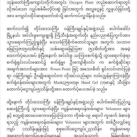
ဘုန်းတော်ကြီးကျောင်းတိုက်အတွင်း Oxygen Plant တည်ဆောက်ရာတွင်
လိုအပ်သော လျှပ်စစ်မီးလိုင်းဆွဲ ခြင်းအတွက် အလှူငွေနှင့် လှူဖွယ်ခြင်းတို့
အား ကျောင်းထိုင်ဆရာတော်ထံသို့ ဆက်ကပ်လှူဒါန်းခဲ့သည်။
ဆက်လက်၍ တိုင်းဒေသကြီး ဝန်ကြီးချုပ်နှင့်အဖွဲ့သည် ပေါက်ခေါင်း
မြို့နယ်၊ အင်ငါးခွကျေးရွာရှိ ကြံသီးနှံအထွက်တိုး နည်းပညာစံပြကွက်အား
သွားရောက်ကြည့်ရှုခဲ့ပြီး ဒေသခံကြံစိုက်တောင်သူများ အတွက် သဘာဝ
မြေသြဇာ(၅၀)အိတ်နှင့် သစ်ဆွေးမြေသြဇာ (၅)အိတ်တို့အား အခမဲ့
ထောက်ပံ့ပေးအပ် ခဲ့ပြီးနောက် အင်ငါးခွ သကြားစက်ရုံသို့ သွားရောက်ခဲ့ရာ
စက်ရုံရှင်းလင်းဆောင်၌ စက်ရုံမှူး ဦးကျော်စိုးဝင်း က စက်ရုံဆိုင်ရာ
အချက်အလက်များအား Power Point ဖြင့် အသေးစိတ် ရှင်းလင်းတင်ပြခဲ့
ရာ ဝန်ကြီးချုပ် ဦးမျိုးဆွေဝင်းက လိုအပ်သည်များ လမ်းညွှန်မှာကြားခဲ့ပြီး
စက်ရုံဝန်ထမ်းများအတွက် Mask(၃၅၀၀)ခု၊ Hand Gel (၁)ဖာနှင့် သီးခြား
ထောက်ပံ့ငွေကျပ်(၅)သိန်းတို့အား ထောက်ပံ့ပေးအပ်ခဲ့ သည်။
ထို့နောက် တိုင်းဒေသကြီး ဝန်ကြီးချုပ်နှင့်အဖွဲ့သည် ပေါက်ခေါင်းပြည်သူ့
ဆေးရုံကြီးသို့ သွားရောက်ခဲ့ပြီး ကျန်းမာရေးဝန်ထမ်းများ၊ Volunteer များ
နှင့် တွေ့ဆုံအားပေးစကားပြောကြားကာ ကိုဗစ်-၁၉ ရောဂါ ကူးစက် ခံစားခဲ့
ရသည့် ကျန်းမာရေးဝန်ထမ်းများ၊ Volunteer များအတွက် တစ်ဦးလျှင်ငွေ
ကျပ် (၁)သိန်းနှုန်းဖြင့် စုစုပေါင်းငွေကျပ်(၂၃)သိန်း၊ ကျန်းမာရေး
အထောက်အကူပြုပစ္စည်းများနှင့် အသင့်သောက် မြန်မာ့ရိုးရာ