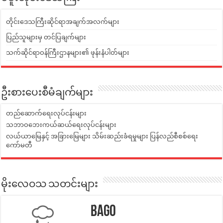
တိုင်းဒေသကြီးဆိုင်ရာအချက်အလက်များ
ပြည်သူများမှ တင်ပြချက်များ
သက်ဆိုင်ရာဝန်ကြီးဌာနများ၏ ဖုန်းနံပါတ်များ
ဦးစားပေးစီမံချက်များ
တည်ဆောက်ရေးလုပ်ငန်းများ
သဘာဝဘေးကယ်ဆယ်ရေးလုပ်ငန်းများ
လယ်ယာမြေနှင့် အခြားမြေများ သိမ်းဆည်းခံရမှုများ ပြန်လည်စီစစ်ရေး
ကော်မတီ
မိုးလေဝသ သတင်းများ
Bago