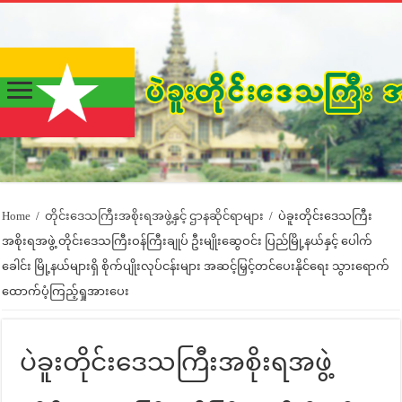
Home
/
တိုင်းဒေသကြီးအစိုးရအဖွဲ့နှင့် ဌာနဆိုင်ရာများ
/
ပဲခူးတိုင်းဒေသကြီး
အစိုးရအဖွဲ့ တိုင်းဒေသကြီးဝန်ကြီးချုပ် ဦးမျိုးဆွေဝင်း ပြည်မြို့နယ်နှင့် ပေါက်
ခေါင်း မြို့နယ်များရှိ စိုက်ပျိုးလုပ်ငန်းများ အဆင့်မြှင့်တင်ပေးနိုင်ရေး သွားရောက်
ထောက်ပံ့ကြည့်ရှုအားပေး
ပဲခူးတိုင်းဒေသကြီးအစိုးရအဖွဲ့