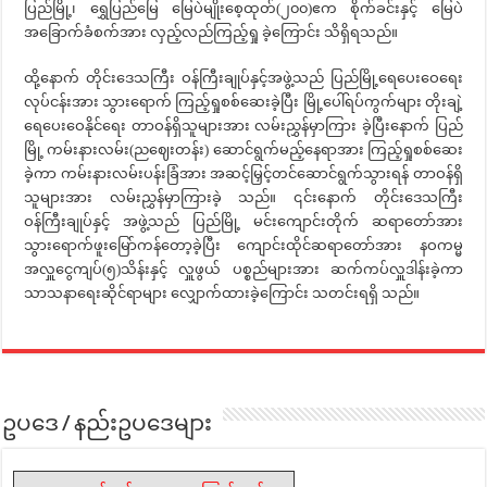
ပြည်မြို့၊ ရွှေပြည်မြေ မြေပဲမျိုးစေ့ထုတ်(၂၀၀)ဧက စိုက်ခင်းနှင့် မြေပဲ
အခြောက်ခံစက်အား လှည့်လည်ကြည့်ရှု ခဲ့ကြောင်း သိရှိရသည်။
ထို့နောက် တိုင်းဒေသကြီး ဝန်ကြီးချုပ်နှင့်အဖွဲ့သည် ပြည်မြို့ရေပေးဝေရေး
လုပ်ငန်းအား သွားရောက် ကြည့်ရှုစစ်ဆေးခဲ့ပြီး မြို့ပေါ်ရပ်ကွက်များ တိုးချဲ့
ရေပေးဝေနိုင်ရေး တာဝန်ရှိသူများအား လမ်းညွှန်မှာကြား ခဲ့ပြီးနောက် ပြည်
မြို့ ကမ်းနားလမ်း(ညဈေးတန်း) ဆောင်ရွက်မည့်နေရာအား ကြည့်ရှုစစ်ဆေး
ခဲ့ကာ ကမ်းနားလမ်းပန်းခြံအား အဆင့်မြှင့်တင်ဆောင်ရွက်သွားရန် တာဝန်ရှိ
သူများအား လမ်းညွှန်မှာကြားခဲ့ သည်။ ၎င်းနောက် တိုင်းဒေသကြီး
ဝန်ကြီးချုပ်နှင့် အဖွဲ့သည် ပြည်မြို့ မင်းကျောင်းတိုက် ဆရာတော်အား
သွားရောက်ဖူးမြော်ကန်တော့ခဲ့ပြီး ကျောင်းထိုင်ဆရာတော်အား နဝကမ္မ
အလှူငွေကျပ်(၅)သိန်းနှင့် လှူဖွယ် ပစ္စည်များအား ဆက်ကပ်လှူဒါန်းခဲ့ကာ
သာသနာရေးဆိုင်ရာများ လျှောက်ထားခဲ့ကြောင်း သတင်းရရှိ သည်။
ဥပဒေ / နည်းဥပဒေများ