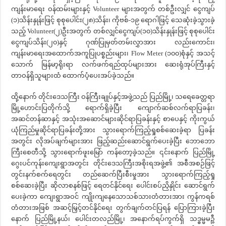
ကျန်းမာရေး ဝန်ထမ်းများနှင့် Volunteer များအတွက် တစ်ဦးလျှင် ငွေကျပ်
(၁)သိန်းနှုန်းဖြင့် စုစုပေါင်း(၂၈)သိန်း၊ ကိုဗစ်-၁၉ ရောဂါဖြင့် သေဆုံးခဲ့သွားခဲ့
သည့် Volunteer(၂)ဦးအတွက် တစ်လျှင်ငွေကျပ်(၁၀)သိန်းနှုန်းဖြင့် စုစုပေါင်း
ငွေကျပ်သိန်း(၂၀)နှင့် ဂုဏ်ပြုမှတ်တမ်းလွှာအား လည်းကောင်း၊
ကျန်းမာရေးအထောက်အကူပြုပစ္စည်းများ၊ Flow Meter (၁၀၀)စုံနှင့် အသင့်
သောက် မြန်မာ့ရိုးရာ လက်ဖက်ရည်ထုပ်များအား ဆေးရုံအုပ်ကြီးနှင့်
တာဝန်ရှိသူများထံ ထောက်ပံ့ပေးအပ်ခဲ့သည်။
ထို့နောက် တိုင်းဒေသကြီး ဝန်ကြီးချုပ်နှင့်အဖွဲ့သည် ပြည်မြို့၊ သရေခေတ္တရာ
မြို့ဟောင်းပြတိုက်သို့ ရောက်ရှိခဲ့ပြီး ကျောက်ဆစ်လက်ရာပြခန်း၊
အဆင်တန်ဆာနှင့် အသုံးအဆောင်များဆိုင်ရာပြခန်းနှင့် စာပေနှင့် ကိုးကွယ်
ယုံကြည်မှုဆိုင်ရာပြခန်းတို့အား သွားရောက်ကြည့်ရှုစစ်ဆေးခဲ့ရာ ပြခန်း
အတွင်း လိုအပ်ချက်များအား ဖြည့်ဆည်းဆောင်ရွက်ပေးခဲ့ပြီး ဘောဘော
ကြီးစေတီသို့ သွားရောက်ဖူးမြော် ကန်တော့ခဲ့သည်။ ၎င်းနောက် ပြည်မြို့
ဂွေးပင်ကုန်းကျေးရွာအတွင်း တိုင်းဒေသကြီးအစိုးရအဖွဲ့၏ အစီအစဉ်ဖြင့်
တွင်းနက်စက်ရေတွင်း တည်ဆေက်ပြီးစီးမှုအား သွားရောက်ကြည့်ရှု
စစ်ဆေးခဲ့ပြီး ဆိုလာစနစ်ဖြင့် ရေတင်နိုင်ရေး ပေါင်းစပ်ညှိနှိုင်း ဆောင်ရွက်
ပေးခဲ့ကာ ကျေးရွာအဝင် ကျိုးကျနေသောသစ်သားတံတားအား ကွန်ကရစ်
တံတားအဖြစ် အဆင့်မြှင့်တင်နိုင်ရေး တွက်ချက်တင်ပြရန် ပြောကြားခဲ့ပြီး
နောက် ပြည်မြို့နယ်၊ ပေါင်းတလည်မြို့၊ အနောက်ရပ်ကွက်ရှိ သဒ္ဓမ္မမဉ္ဇီ