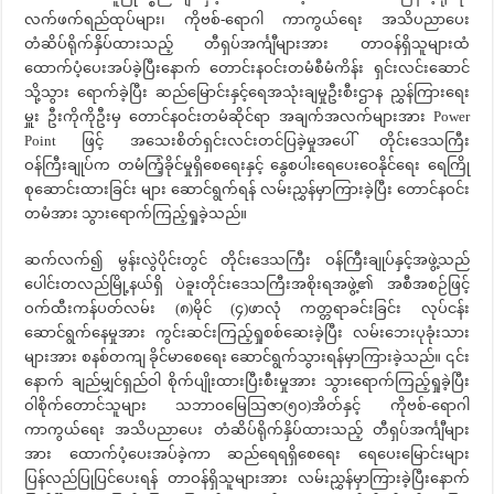
လက်ဖက်ရည်ထုပ်များ၊ ကိုဗစ်-ရောဂါ ကာကွယ်ရေး အသိပညာပေး
တံဆိပ်ရိုက်နှိပ်ထားသည့် တီရှပ်အင်္ကျီများအား တာဝန်ရှိသူများထံ
ထောက်ပံ့ပေးအပ်ခဲ့ပြီးနောက် တောင်းနဝင်းတမံစီမံကိန်း ရှင်းလင်းဆောင်
သို့သွား ရောက်ခဲ့ပြီး ဆည်မြောင်းနှင့်ရေအသုံးချမှုဦးစီးဌာန ညွှန်ကြားရေး
မှူး ဦးကိုကိုဦးမှ တောင်နဝင်းတမံဆိုင်ရာ အချက်အလက်များအား Power
Point ဖြင့် အသေးစိတ်ရှင်းလင်းတင်ပြခဲ့မှုအပေါ် တိုင်းဒေသကြီး
ဝန်ကြီးချုပ်က တမံကြံ့ခိုင်မှုရှိစေရေးနှင့် နွေစပါးရေပေးဝေနိုင်ရေး ရေကြို
စုဆောင်းထားခြင်း များ ဆောင်ရွက်ရန် လမ်းညွှန်မှာကြားခဲ့ပြီး တောင်နဝင်း
တမံအား သွားရောက်ကြည့်ရှုခဲ့သည်။
ဆက်လက်၍ မွန်းလွဲပိုင်းတွင် တိုင်းဒေသကြီး ဝန်ကြီးချုပ်နှင့်အဖွဲ့သည်
ပေါင်းတလည်မြို့နယ်ရှိ ပဲခူးတိုင်းဒေသကြီးအစိုးရအဖွဲ့၏ အစီအစဉ်ဖြင့်
ဝက်ထီးကန်ပတ်လမ်း (၈)မိုင် (၄)ဖာလုံ ကတ္တရာခင်းခြင်း လုပ်ငန်း
ဆောင်ရွက်နေမှုအား ကွင်းဆင်းကြည့်ရှုစစ်ဆေးခဲ့ပြီး လမ်းဘေးပုခုံးသား
များအား စနစ်တကျ ခိုင်မာစေရေး ဆောင်ရွက်သွားရန်မှာကြားခဲ့သည်။ ၎င်း
နောက် ချည်မျှင်ရှည်ဝါ စိုက်ပျိုးထားပြီးစီးမှုအား သွားရောက်ကြည့်ရှုခဲ့ပြီး
ဝါစိုက်တောင်သူများ သဘာဝမြေသြဇာ(၅၀)အိတ်နှင့် ကိုဗစ်-ရောဂါ
ကာကွယ်ရေး အသိပညာပေး တံဆိပ်ရိုက်နှိပ်ထားသည့် တီရှပ်အင်္ကျီများ
အား ထောက်ပံ့ပေးအပ်ခဲ့ကာ ဆည်ရေရရှိစေရေး ရေပေးမြောင်းများ
ပြန်လည်ပြုပြင်ပေးရန် တာဝန်ရှိသူများအား လမ်းညွှန်မှာကြားခဲ့ပြီးနောက်