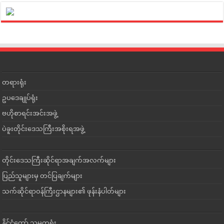
တရားရုံး
ဥပဒေချုပ်ရုံး
ဗဟိုစာရင်းအင်းအဖွဲ့
ပဲခူးတိုင်းဒေသကြီးအစိုးရအဖွဲ့
တိုင်းဒေသကြီးဆိုင်ရာအချက်အလက်များ
ပြည်သူများမှ တင်ပြချက်များ
သက်ဆိုင်ရာဝန်ကြီးဌာနများ၏ ဖုန်းနံပါတ်များ
နိုင်ငံတော် သမ္မတရုံး