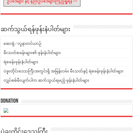
ဥပဒေများ နှင့် နည်းဥပဒေများကြည့်ရှုရန် >>
ဆက်သွယ်ရန်ဖုန်းနံပါတ်များ
ဆေးရုံ / လူနာတင်ယာဉ်
မီးသတ်စခန်းများ၏ ဖုန်းနံပါတ်များ
ရဲစခန်းဖုန်းနံပါတ်များ
ပဲခူးတိုင်းဒေသကြီးအတွင်းရှိ အမြန်လမ်း မီးသတ်နှင့် ရဲစခန်းဖုန်းနံပါတ်များ
လျှပ်စစ်မီးပျက်ပါက ဆက်သွယ်ရမည့် ဖုန်းနံပါတ်များ
Donation
ပဲခူးတိုင်းဒေသကြီး