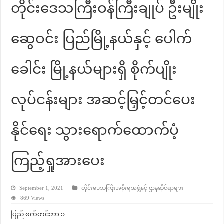
တိုင်းဒေသကြီးဝန်ကြီးချုပ် ဦးမျိုး
ဆွေဝင်း ပြည်မြို့နယ်နှင့် ပေါက်
ခေါင်း မြို့နယ်များရှိ စိုက်ပျိုး
လုပ်ငန်းများ အဆင့်မြှင့်တင်ပေး
နိုင်ရေး သွားရောက်ထောက်ပံ့
ကြည့်ရှုအားပေး
September 1, 2021
တိုင်းဒေသကြီးအစိုးရအဖွဲ့နှင့် ဌာနဆိုင်ရာများ
869 Views
ပြည် စက်တင်ဘာ ၁