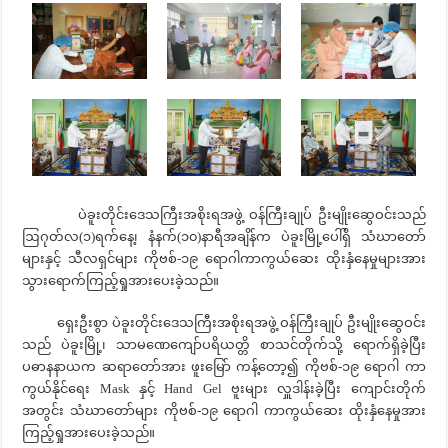
ပဲခူးတိုင်းဒေသကြီးအစိုးရအဖွဲ့ ဝန်ကြီးချုပ် ဦးမျိုးဆွေဝင်းသည်
ဩဂုတ်လ(၁)ရက်နေ့၊ နံနက်(၁၀)နာရီအချိန်က ပဲခူးမြို့ပေါ်ရှိ သံဃာတော်
များနှင့် သီလရှင်များ ကိုဗစ်-၁၉ ရောဂါကာကွယ်ဆေး ထိုးနှံနေမှုများအား
သွားရောက်ကြည့်ရှုအားပေးခဲ့သည်။
ရှေးဦးစွာ ပဲခူးတိုင်းဒေသကြီးအစိုးရအဖွဲ့ ဝန်ကြီးချုပ် ဦးမျိုးဆွေဝင်း
သည် ပဲခူးမြို့၊ သာမဏေကျော်ပရိယတ္တိ စာသင်တိုက်သို့ ရောက်ရှိခဲ့ပြီး
ပဓာနနာယက ဆရာတော်အား ဖူးမြော် ကန့်တော့၍ ကိုဗစ်-၁၉ ရောဂါ ကာ
ကွယ်နိုင်ရေး Mask နှင့် Hand Gel ဗူးများ လှူဒါန်းခဲ့ပြီး ကျောင်းတိုက်
အတွင်း သံဃာတော်များ ကိုဗစ်-၁၉ ရောဂါ ကာကွယ်ဆေး ထိုးနှံနေမှုအား
ကြည့်ရှုအားပေးခဲ့သည်။