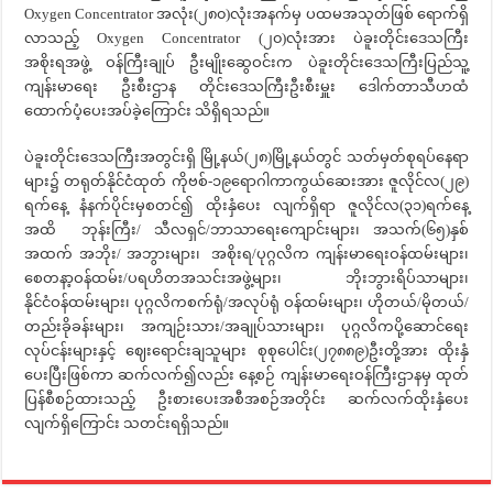
Oxygen Concentrator အလုံး(၂၈၀)လုံးအနက်မှ ပထမအသုတ်ဖြစ် ရောက်ရှိ
လာသည့် Oxygen Concentrator (၂၀)လုံးအား ပဲခူးတိုင်းဒေသကြီး
အစိုးရအဖွဲ့ ဝန်ကြီးချုပ် ဦးမျိုးဆွေဝင်းက ပဲခူးတိုင်းဒေသကြီးပြည်သူ့
ကျန်းမာရေး ဦးစီးဌာန တိုင်းဒေသကြီးဦးစီးမှူး ဒေါက်တာသီဟထံ
ထောက်ပံ့ပေးအပ်ခဲ့ကြောင်း သိရှိရသည်။
ပဲခူးတိုင်းဒေသကြီးအတွင်းရှိ မြို့နယ်(၂၈)မြို့နယ်တွင် သတ်မှတ်စုရပ်နေရာ
များ၌ တရုတ်နိုင်ငံထုတ် ကိုဗစ်-၁၉ရောဂါကာကွယ်ဆေးအား ဇူလိုင်လ(၂၉)
ရက်နေ့ နံနက်ပိုင်းမှစတင်၍ ထိုးနှံပေး လျက်ရှိရာ ဇူလိုင်လ(၃၁)ရက်နေ့
အထိ ဘုန်းကြီး/ သီလရှင်/ဘာသာရေးကျောင်းများ၊ အသက်(၆၅)နှစ်
အထက် အဘိုး/ အဘွားများ၊ အစိုးရ/ပုဂ္ဂလိက ကျန်းမာရေးဝန်ထမ်းများ၊
စေတနာ့ဝန်ထမ်း/ပရဟိတအသင်းအဖွဲ့များ၊ ဘိုးဘွားရိပ်သာများ၊
နိုင်ငံဝန်ထမ်းများ၊ ပုဂ္ဂလိကစက်ရုံ/အလုပ်ရုံ ဝန်ထမ်းများ၊ ဟိုတယ်/မိုတယ်/
တည်းခိုခန်းများ၊ အကျဉ်းသား/အချုပ်သားများ၊ ပုဂ္ဂလိကပို့ဆောင်ရေး
လုပ်ငန်းများနှင့် ဈေးရောင်းချသူများ စုစုပေါင်း(၂၇၈၈၉)ဦးတို့အား ထိုးနှံ
ပေးပြီးဖြစ်ကာ ဆက်လက်၍လည်း နေ့စဉ် ကျန်းမာရေးဝန်ကြီးဌာနမှ ထုတ်
ပြန်စီစဉ်ထားသည့် ဦးစားပေးအစီအစဉ်အတိုင်း ဆက်လက်ထိုးနှံပေး
လျက်ရှိကြောင်း သတင်းရရှိသည်။