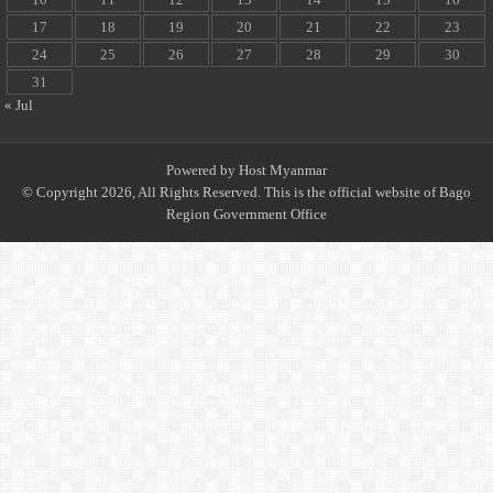
17
18
19
20
21
22
23
24
25
26
27
28
29
30
31
« Jul
Powered by
Host Myanmar
© Copyright 2026, All Rights Reserved. This is the official website of Bago
Region Government Office