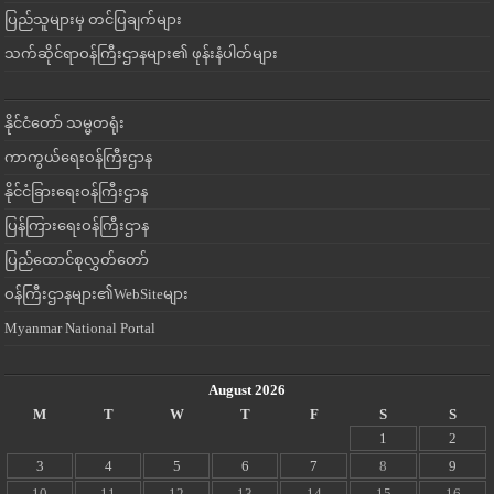
ပြည်သူများမှ တင်ပြချက်များ
သက်ဆိုင်ရာဝန်ကြီးဌာနများ၏ ဖုန်းနံပါတ်များ
နိုင်ငံတော် သမ္မတရုံး
ကာကွယ်ရေးဝန်ကြီးဌာန
နိုင်ငံခြားရေးဝန်ကြီးဌာန
ပြန်ကြားရေးဝန်ကြီးဌာန
ပြည်ထောင်စုလွှတ်တော်
ဝန်ကြီးဌာနများ၏WebSiteများ
Myanmar National Portal
August 2026
M
T
W
T
F
S
S
1
2
3
4
5
6
7
8
9
10
11
12
13
14
15
16