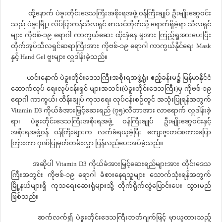
ထို့နောက် ပဲခူးတိုင်းဒေသကြီးအစိုးရအဖွဲ့ ဝန်ကြီးချုပ် ဦးမျိုးဆွေဝင်း
သည် ပဲခူးမြို့၊ လိပ်ပြာကန်သီလရှင် စာသင်တိုက်သို့ ရောက်ရှိခဲ့ရာ သီလရှင်
များ ကိုဗစ်-၁၉ ရောဂါ ကာကွယ်ဆေး ထိုးနှံနေ မှုအား ကြည့်ရှုအားပေးပြီး
တိုက်အုပ်သီလရှင်ဆရာကြီးအား ကိုဗစ်-၁၉ ရောဂါ ကာကွယ်နိုင်ရေး Mask
နှင့် Hand Gel ဗူးများ လှူဒါန်းခဲ့သည်။
ယင်းနောက် ပဲခူးတိုင်းဒေသကြီးအစိုးရအဖွဲ့ရုံး ဧည့်ခန်းမ၌ မြန်မာနိုင်ငံ
ဆောက်လုပ် ရေးလုပ်ငန်းရှင် များအသင်း(ပဲခူးတိုင်းဒေသကြီး)မှ ကိုဗစ်-၁၉
ရောဂါ ကာကွယ်၊ ထိန်းချုပ် ကုသရေး လုပ်ငန်းစဉ်တွင် အသုံးပြုရန်အတွက်
Vitamin D3 ကိုယ်ခံအားမြှင့်ဆေးရည် (၇၅)လီတာအား လာရောက် လှူဒါန်းခဲ့
ရာ၊ ပဲခူးတိုင်းဒေသကြီးအစိုးရအဖွဲ့ ဝန်ကြီးချုပ် ဦးမျိုးဆွေဝင်းနှင့်
အစိုးရအဖွဲ့ဝန် ဝန်ကြီးများက လက်ခံရယူခဲ့ပြီး ကျေးဇူးတင်စကားပြော
ကြားကာ ဂုဏ်ပြုမှတ်တမ်းလွှာ ပြန်လည်ပေးအပ်ခဲ့သည်။
အဆိုပါ Vitamin D3 ကိုယ်ခံအားမြှင့်ဆေးရည်များအား တိုင်းဒေသ
ကြီးအတွင်း ကိုဗစ်-၁၉ ရောဂါ ခံစားနေရသူများ သောက်သုံးရန်အတွက်
မြို့နယ်များရှိ ကုသရေးဆေးရုံများသို့ တိုက်ရိုက်လွှဲပြောင်းပေး သွားမည်
ဖြစ်သည်။
ဆက်လက်၍ ပဲခူးတိုင်းဒေသကြီးဘတ်ဂျက်ဖြင့် မှာယူထားသည့်