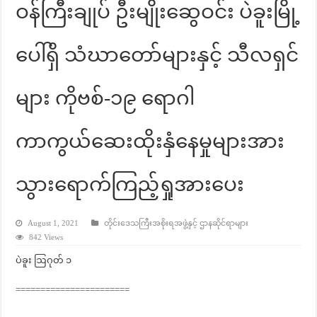
ဝန်ကြီးချုပ် ဦးမျိုးဆွေဝင်း ပဲခူးမြို့
ပေါ်ရှိ သံဃာတော်များနှင့် သီလရှင်
များ ကိုဗစ်-၁၉ ရောဂါ
ကာကွယ်ဆေးထိုးနှံနေမှုများအား
သွားရောက်ကြည့်ရှုအားပေး
August 1, 2021
တိုင်းဒေသကြီးအစိုးရအဖွဲ့နှင့် ဌာနဆိုင်ရာများ
842 Views
ပဲခူး ဩဂုတ် ၁
=======================