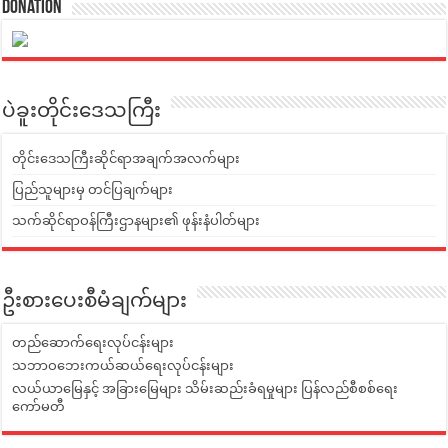
Donation
ပဲခူးတိုင်းဒေသကြီး
တိုင်းဒေသကြီးဆိုင်ရာအချက်အလက်များ
ပြည်သူများမှ တင်ပြချက်များ
သက်ဆိုင်ရာဝန်ကြီးဌာနများ၏ ဖုန်းနံပါတ်များ
ဦးစားပေးစီမံချက်များ
တည်ဆောက်ရေးလုပ်ငန်းများ
သဘာဝဘေးကယ်ဆယ်ရေးလုပ်ငန်းများ
လယ်ယာမြေနှင့် အခြားမြေများ သိမ်းဆည်းခံရမှုများ ပြန်လည်စီစစ်ရေး
ကော်မတီ