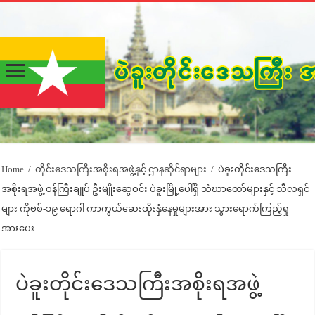
Home
/
တိုင်းဒေသကြီးအစိုးရအဖွဲ့နှင့် ဌာနဆိုင်ရာများ
/
ပဲခူးတိုင်းဒေသကြီး
အစိုးရအဖွဲ့ ဝန်ကြီးချုပ် ဦးမျိုးဆွေဝင်း ပဲခူးမြို့ပေါ်ရှိ သံဃာတော်များနှင့် သီလရှင်
များ ကိုဗစ်-၁၉ ရောဂါ ကာကွယ်ဆေးထိုးနှံနေမှုများအား သွားရောက်ကြည့်ရှု
အားပေး
ပဲခူးတိုင်းဒေသကြီးအစိုးရအဖွဲ့