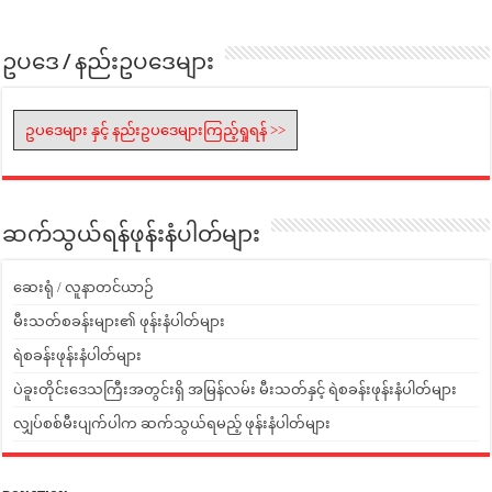
ဥပဒေ / နည်းဥပဒေများ
ဥပဒေများ နှင့် နည်းဥပဒေများကြည့်ရှုရန် >>
ဆက်သွယ်ရန်ဖုန်းနံပါတ်များ
ဆေးရုံ / လူနာတင်ယာဉ်
မီးသတ်စခန်းများ၏ ဖုန်းနံပါတ်များ
ရဲစခန်းဖုန်းနံပါတ်များ
ပဲခူးတိုင်းဒေသကြီးအတွင်းရှိ အမြန်လမ်း မီးသတ်နှင့် ရဲစခန်းဖုန်းနံပါတ်များ
လျှပ်စစ်မီးပျက်ပါက ဆက်သွယ်ရမည့် ဖုန်းနံပါတ်များ