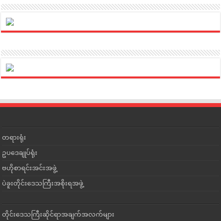
တရားရုံး
ဥပဒေချုပ်ရုံး
ဗဟိုစာရင်းအင်းအဖွဲ့
ပဲခူးတိုင်းဒေသကြီးအစိုးရအဖွဲ့
တိုင်းဒေသကြီးဆိုင်ရာအချက်အလက်များ