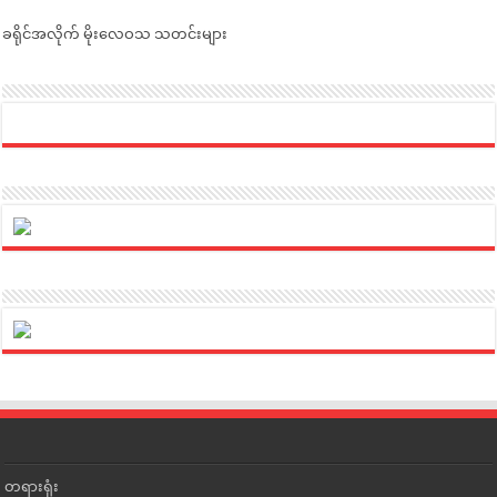
ခရိုင်အလိုက် မိုးလေဝသ သတင်းများ
တရားရုံး