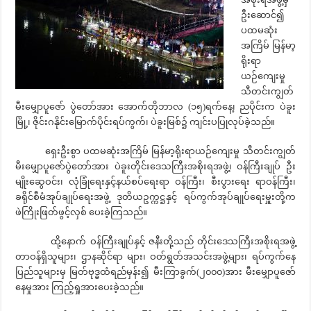
ဦးဆောင်၍
ပထမဆုံး
အကြိမ် မြန်မာ့
ရိုးရာ
ယဉ်ကျေးမှု
သီတင်းကျွတ်
မီးမျှောပူဇော် ပွဲတော်အား အောက်တိုဘာလ (၁၅)ရက်နေ့၊ ညပိုင်းက ပဲခူး
မြို့၊ ဇိုင်းဂနိုင်းမြောက်ပိုင်းရပ်ကွက်၊ ပဲခူးမြစ်၌ ကျင်းပပြုလုပ်ခဲ့သည်။
ရှေးဦးစွာ ပထမဆုံးအကြိမ် မြန်မာ့ရိုးရာယဉ်ကျေးမှု သီတင်းကျွတ်
မီးမျှောပူဇော်ပွဲတော်အား ပဲခူးတိုင်းဒေသကြီးအစိုးရအဖွဲ့၊ ဝန်ကြီးချုပ် ဦး
မျိုးဆွေဝင်း၊ လုံခြုံရေးနှင့်နယ်စပ်ရေးရာ ဝန်ကြီး၊ စီးပွားရေး ရာဝန်ကြီး၊
ခရိုင်စီမံအုပ်ချုပ်ရေးအဖွဲ့ ဒုတိယဥက္ကဋ္ဌနှင့် ရပ်ကွက်အုပ်ချုပ်ရေးမှူးတို့က
ဖဲကြိုးဖြတ်ဖွင့်လှစ် ပေးခဲ့ကြသည်။
ထို့နောက် ဝန်ကြီးချုပ်နှင့် ဇနီးတို့သည် တိုင်းဒေသကြီးအစိုးရအဖွဲ့
တာဝန်ရှိသူများ၊ ဌာနဆိုင်ရာ များ၊ ဝတ်ရွတ်အသင်းအဖွဲ့များ၊ ရပ်ကွက်နေ
ပြည်သူများမှ မြတ်ဗုဒ္ဓထံရည်မှန်း၍ မီးကြာခွက်(၂၀၀၀)အား မီးမျှောပူဇော်
နေမှုအား ကြည့်ရှုအားပေးခဲ့သည်။