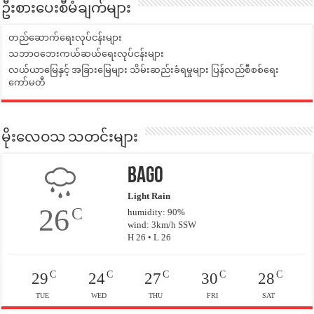
ဦးစားပေးစီမံချက်များ
တည်ဆောက်ရေးလုပ်ငန်းများ
သဘာဝဘေးကယ်ဆယ်ရေးလုပ်ငန်းများ
လယ်ယာမြေနှင့် အခြားမြေများ သိမ်းဆည်းခံရမှုများ ပြန်လည်စီစစ်ရေး
ကော်မတီ
မိုးလေဝသ သတင်းများ
Bago
Light Rain
26
C
humidity: 90%
wind: 3km/h SSW
H 26 • L 26
C
C
C
C
C
29
24
27
30
28
TUE
WED
THU
FRI
SAT