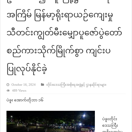
အကြိမ် မြန်မာ့ရိုးရာယဉ်ကျေးမှု
သီတင်းကျွတ်မီးမျှောပူဇော်ပွဲတော်
စည်ကားသိုက်မြိုက်စွာ ကျင်းပ
ပြုလုပ်နိုင်ခဲ့
October 16, 2024
တိုင်းဒေသကြီးအစိုးရအဖွဲ့နှင့် ဌာနဆိုင်ရာများ
489 Views
ပဲခူး အောက်တိုဘာ ၁၆
ပဲခူးတိုင်း
ဒေသကြီး
အစိုးရအဖွဲ့မှ