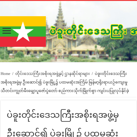
Home
/
တိုင်းဒေသကြီးအစိုးရအဖွဲ့နှင့် ဌာနဆိုင်ရာများ
/
ပဲခူးတိုင်းဒေသကြီး
အစိုးရအဖွဲ့မှ ဦးဆောင်၍ ပဲခူးမြို့၌ ပထမဆုံးအကြိမ် မြန်မာ့ရိုးရာယဉ်ကျေးမှု
သီတင်းကျွတ်မီးမျှောပူဇော်ပွဲတော် စည်ကားသိုက်မြိုက်စွာ ကျင်းပပြုလုပ်နိုင်ခဲ့
ပဲခူးတိုင်းဒေသကြီးအစိုးရအဖွဲ့မှ
ဦးဆောင်၍ ပဲခူးမြို့၌ ပထမဆုံး