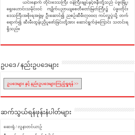
ယင်းနောက် တိုင်းဒေသကြီး ဝန်ကြီးချုပ်နှင့်ဇနီးတို့သည် ပဲခူးမြို့၊
ရှေးဟောင်းသမိုင်းဝင် ကျိုက်ပညာယျစေတီတော်မြတ်ကြီး၌ ပဲခူးတိုင်း
ဒေသကြီးအစိုးရအဖွဲ့မှ ဦးဆောင်၍ ညစဉ်ဆီမီး(၇၀၀၀) ကပ်လှူပွဲသို့ တက်
ရောက်၍ ဆီးမီးထွန်းညှိပူဇော်ခြင်းတို့အား ဆောင်ရွက်ခဲ့ကြောင်း သတင်းရ
ရှိသည်။
ဥပဒေ / နည်းဥပဒေများ
ဥပဒေများ နှင့် နည်းဥပဒေများကြည့်ရှုရန် >>
ဆက်သွယ်ရန်ဖုန်းနံပါတ်များ
ဆေးရုံ / လူနာတင်ယာဉ်