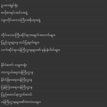
ဥပဒေချုပ်ရုံး
ဗဟိုစာရင်းအင်းအဖွဲ့
ပဲခူးတိုင်းဒေသကြီးအစိုးရအဖွဲ့
တိုင်းဒေသကြီးဆိုင်ရာအချက်အလက်များ
ပြည်သူများမှ တင်ပြချက်များ
သက်ဆိုင်ရာဝန်ကြီးဌာနများ၏ ဖုန်းနံပါတ်များ
နိုင်ငံတော် သမ္မတရုံး
ကာကွယ်ရေးဝန်ကြီးဌာန
နိုင်ငံခြားရေးဝန်ကြီးဌာန
ပြန်ကြားရေးဝန်ကြီးဌာန
ပြည်ထောင်စုလွှတ်တော်
ဝန်ကြီးဌာနများ၏WebSiteများ