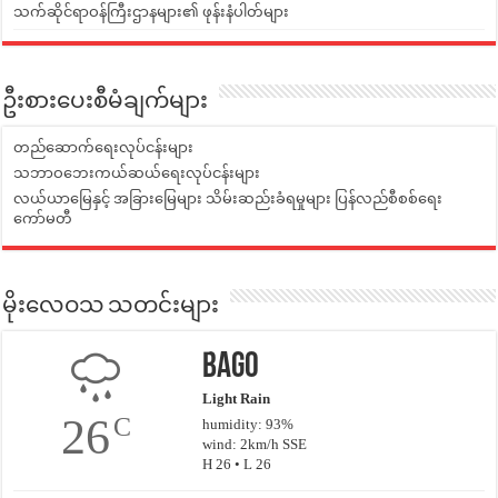
သက်ဆိုင်ရာဝန်ကြီးဌာနများ၏ ဖုန်းနံပါတ်များ
ဦးစားပေးစီမံချက်များ
တည်ဆောက်ရေးလုပ်ငန်းများ
သဘာဝဘေးကယ်ဆယ်ရေးလုပ်ငန်းများ
လယ်ယာမြေနှင့် အခြားမြေများ သိမ်းဆည်းခံရမှုများ ပြန်လည်စီစစ်ရေး
ကော်မတီ
မိုးလေဝသ သတင်းများ
Bago
Light Rain
26
C
humidity: 93%
wind: 2km/h SSE
H 26 • L 26