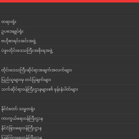
တရားရုံး
ဥပဒေချုပ်ရုံး
ဗဟိုစာရင်းအင်းအဖွဲ့
ပဲခူးတိုင်းဒေသကြီးအစိုးရအဖွဲ့
တိုင်းဒေသကြီးဆိုင်ရာအချက်အလက်များ
ပြည်သူများမှ တင်ပြချက်များ
သက်ဆိုင်ရာဝန်ကြီးဌာနများ၏ ဖုန်းနံပါတ်များ
နိုင်ငံတော် သမ္မတရုံး
ကာကွယ်ရေးဝန်ကြီးဌာန
နိုင်ငံခြားရေးဝန်ကြီးဌာန
ပြန်ကြားရေးဝန်ကြီးဌာန