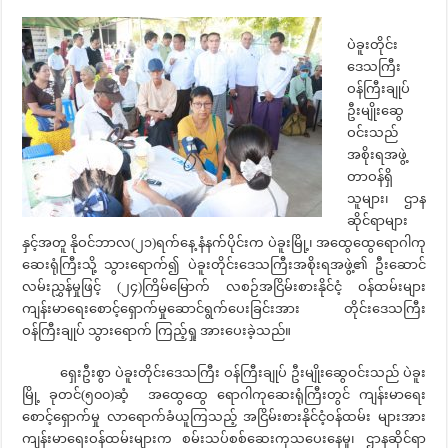
ပဲခူးတိုင်း
ဒေသကြီး
ဝန်ကြီးချုပ်
ဦးမျိုးဆွေ
ဝင်းသည်
အစိုးရအဖွဲ့
တာဝန်ရှိ
သူများ၊ ဌာန
ဆိုင်ရာများ
နှင့်အတူ နိုဝင်ဘာလ(၂၁)ရက်နေ့ နံနက်ပိုင်းက ပဲခူးမြို့၊ အထွေထွေရောဂါကု
ဆေးရုံကြီးသို့ သွားရောက်၍ ပဲခူးတိုင်းဒေသကြီးအစိုးရအဖွဲ့၏ ဦးဆောင်
လမ်းညွှန်မှုဖြင့် (၂၄)ကြိမ်မြောက် လစဉ်အငြိမ်းစားနိုင်ငံ့ ဝန်ထမ်းများ
ကျန်းမာရေးစောင့်ရှောက်မှုဆောင်ရွက်ပေးခြင်းအား တိုင်းဒေသကြီး
ဝန်ကြီးချုပ် သွားရောက် ကြည့်ရှု အားပေးခဲ့သည်။
ရှေးဦးစွာ ပဲခူးတိုင်းဒေသကြီး ဝန်ကြီးချုပ် ဦးမျိုးဆွေဝင်းသည် ပဲခူး
မြို့ ခုတင်(၅၀၀)ဆံ့ အထွေထွေ ရောဂါကုဆေးရုံကြီးတွင် ကျန်းမာရေး
စောင့်ရှောက်မှု လာရောက်ခံယူကြသည့် အငြိမ်းစားနိုင်ငံ့ဝန်ထမ်း များအား
ကျန်းမာရေးဝန်ထမ်းများက စမ်းသပ်စစ်ဆေးကုသပေးနေမှု၊ ဌာနဆိုင်ရာ