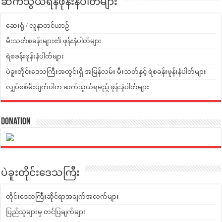
ဆက်သွယ်ရန်ဖုန်းနံပါတ်များ
ဆေးရုံ / လူနာတင်ယာဉ်
မီးသတ်စခန်းများ၏ ဖုန်းနံပါတ်များ
ရဲစခန်းဖုန်းနံပါတ်များ
ပဲခူးတိုင်းဒေသကြီးအတွင်းရှိ အမြန်လမ်း မီးသတ်နှင့် ရဲစခန်းဖုန်းနံပါတ်များ
လျှပ်စစ်မီးပျက်ပါက ဆက်သွယ်ရမည့် ဖုန်းနံပါတ်များ
Donation
ပဲခူးတိုင်းဒေသကြီး
တိုင်းဒေသကြီးဆိုင်ရာအချက်အလက်များ
ပြည်သူများမှ တင်ပြချက်များ