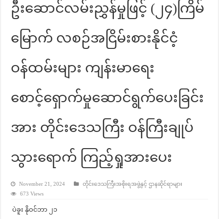
ဦးဆောင်လမ်းညွှန်မှုဖြင့် (၂၄)ကြိမ်
မြောက် လစဉ်အငြိမ်းစားနိုင်ငံ့
ဝန်ထမ်းများ ကျန်းမာရေး
စောင့်ရှောက်မှုဆောင်ရွက်ပေးခြင်း
အား တိုင်းဒေသကြီး ဝန်ကြီးချုပ်
သွားရောက် ကြည့်ရှုအားပေး
November 21, 2024
တိုင်းဒေသကြီးအစိုးရအဖွဲ့နှင့် ဌာနဆိုင်ရာများ
673 Views
ပဲခူး နိုဝင်ဘာ ၂၁