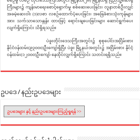
စီစဉ်မှု လစဉ် တိုင်းဒေသကြီးအတွင်း မြို့နယ်(၂၈) မြို့နယ်ရှိ ပြည်သူ့ဆေးရုံ
ကြီးများ၌ ကျန်းမာရေးစောင့်ရှောက်မှု စစ်ဆေးပေးခြင်း၊ လူနာတစ်ဦးလျှင်
အခမဲ့ဆေးဝါး (၁)လစာ လစဉ်ထောက်ပံ့ပေးခြင်း၊ အခြေခံစားသုံးကုန်များ
အား သက်သာသောနှုန်း ထားဖြင့် ရောင်းချပေးခြင်းများ ဆောင်ရွက်ပေး
လျက်ရှိကြောင်း သိရှိရသည်။
ပဲခူးတိုင်းဒေသကြီးအတွင်း၌ စုစုပေါင်းအငြိမ်းစား
နိုင်ငံဝန်ထမ်း(၉၃၀၀၀)ဦးကျော်ရှိပြီး ပဲခူး မြို့နယ်အတွင်း၌ အငြိမ်းစား နိုင်ငံ့
ဝန်ထမ်း(၁၂၀၀၀)ဦးကျော် နေထိုင်လျှက်ရှိကြောင်း သတင်းရရှိသည်။
ဥပဒေ / နည်းဥပဒေများ
ဥပဒေများ နှင့် နည်းဥပဒေများကြည့်ရှုရန် >>