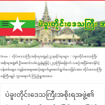
Home
/
တိုင်းဒေသကြီးအစိုးရအဖွဲ့နှင့် ဌာနဆိုင်ရာများ
/
ပဲခူးတိုင်းဒေသကြီး
အစိုးရအဖွဲ့၏ ဦးဆောင်လမ်းညွှန်မှုဖြင့် (၂၄)ကြိမ်မြောက် လစဉ်အငြိမ်းစားနိုင်ငံ့
ဝန်ထမ်းများ ကျန်းမာရေးစောင့်ရှောက်မှုဆောင်ရွက်ပေးခြင်းအား တိုင်းဒေသကြီး
ဝန်ကြီးချုပ် သွားရောက် ကြည့်ရှုအားပေး
ပဲခူးတိုင်းဒေသကြီးအစိုးရအဖွဲ့၏