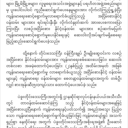
များ၊ မြို့မိမြို့ဖများ၊ လူမှုရေးအသင်းအဖွဲ့များနှင့် ပရဟိတအဖွဲ့အစည်းများ
မှ ပူးပေါင်းပါဝင် ကူညီဆောင်ရွက်ပေးနေမှုများအား လိုက်လံကြည့်ရှု့ခဲ့ပြီး
ကျန်းမာရေးစောင့်ရှောက်မှုလာရောက်ခံယူကြသည့် အငြိမ်းစားနိုင်ငံ့
ဝန်ထမ်း များအား ရင်းရင်းနှီးနှီး လိုက်လံနှုတ်ဆက် အားပေးစကားပြော
ကြားပြီး လစဉ်အငြိမ်းစား နိုင်ငံ့ဝန်ထမ်း များအား စဉ်ဆက်မပြတ်
ကျန်းမာရေးစောင့်ရှောက်မှုပေးနိုင်ရေးနှင့် ဆေးဝါးလိုအပ်ချက်မရှိစေရေး
ဖြည့်ဆည်းဆောင်ရွက်ပေးခဲ့သည်။
ထို့နောက် တိုင်းဒေသကြီး ဝန်ကြီးချုပ် ဦးမျိုးဆွေဝင်းက လစဉ်
အငြိမ်းစား နိုင်ငံဝန်ထမ်းများအား ကျန်းမာရေးစစ်ဆေးပေးခြင်း၊ ဆေးဝါး
တစ်လစာ အခမဲ့ထောက်ပံ့ပေးခြင်း (၂)နှစ်ပြည့် အထိမ်းအမှတ် အဖြစ်
ကျန်းမာရေးစောင့်ရှောက်မှု လာရောက်ခံယူသည့် အငြိမ်းစားနိုင်ငံ့ ဝန်ထမ်း
များနှင့် ကျန်းမာရေး ဝန်ထမ်းများ၊ စေတနာ့ဝန်ထမ်းများအတွက် တစ်ဦး
လျှင် စားအုန်းဆီ(၅၀)ကျပ်သား ထောက်ပံ့ပေးအပ်ခဲ့ သည်။
ပဲခူးတိုင်းဒေသကြီးအတွင်းရှိ ဌာနဆိုင်ရာလုပ်ငန်းနယ်ပယ်အသီးသီး
တွင် တာဝန်ထမ်းဆောင်ခဲ့ကြ သည့် နိုင်ငံ့ဝန်ထမ်းများအနေဖြင့်
အငြိမ်းစားယူပြီနောက် ကျန်းမာရေးနှင့်ပတ်သက်၍ အရည်အသွေး ပြည့်ဝ
သော ကျန်းမာရေးစောင့်ရှောက်မှုကိုခံယူခြင်းဖြင့် ကျန်းမာပျော်ရွှင် အသက်
ရှည်စွာ နေထိုင်ရေး အတွက် ပဲခူးတိုင်းဒေသကြီးအစိုးရအဖွဲ့၏ ဦးဆောင်