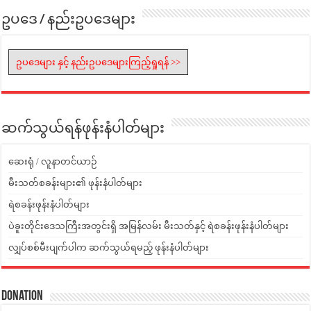
ဥပဒေ / နည်းဥပဒေများ
ဥပဒေများ နှင့် နည်းဥပဒေများကြည့်ရှုရန် >>
ဆက်သွယ်ရန်ဖုန်းနံပါတ်များ
ဆေးရုံ / လူနာတင်ယာဉ်
မီးသတ်စခန်းများ၏ ဖုန်းနံပါတ်များ
ရဲစခန်းဖုန်းနံပါတ်များ
ပဲခူးတိုင်းဒေသကြီးအတွင်းရှိ အမြန်လမ်း မီးသတ်နှင့် ရဲစခန်းဖုန်းနံပါတ်များ
လျှပ်စစ်မီးပျက်ပါက ဆက်သွယ်ရမည့် ဖုန်းနံပါတ်များ
Donation