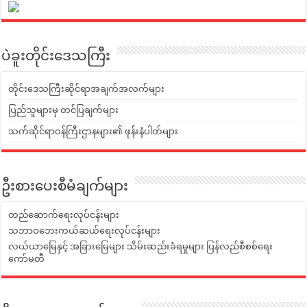
ပဲခူးတိုင်းဒေသကြီး
တိုင်းဒေသကြီးဆိုင်ရာအချက်အလက်များ
ပြည်သူများမှ တင်ပြချက်များ
သက်ဆိုင်ရာဝန်ကြီးဌာနများ၏ ဖုန်းနံပါတ်များ
ဦးစားပေးစီမံချက်များ
တည်ဆောက်ရေးလုပ်ငန်းများ
သဘာဝဘေးကယ်ဆယ်ရေးလုပ်ငန်းများ
လယ်ယာမြေနှင့် အခြားမြေများ သိမ်းဆည်းခံရမှုများ ပြန်လည်စီစစ်ရေး
ကော်မတီ