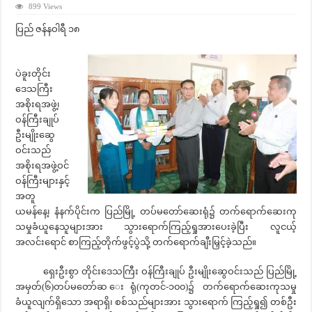
899 Views
ပြည် ဇန်နဝါရီ ၁၈
ပဲခူးတိုင်း
ဒေသကြီး
အစိုးရအဖွဲ့၊
ဝန်ကြီးချုပ်
ဦးမျိုးဆွေ
ဝင်းသည်
အစိုးရအဖွဲ့ဝင်
ဝန်ကြီးများနှင့်
အတူ
ယမန်နေ့၊ နံနက်ပိုင်းက ပြည်မြို့ တပ်မတော်ဆေးရုံ၌ တက်ရောက်ဆေးကု
သမှုခံယူနေသူများအား သွားရောက်ကြည့်ရှုအားပေးခဲ့ပြီး လူငယ့်
အလင်းရောင် စာကြည့်တိုက်ဖွင့်ပွဲသို့ တက်ရောက်ချီးမြှင့်ခဲ့သည်။
ရှေးဦးစွာ တိုင်းဒေသကြီး ဝန်ကြီးချုပ် ဦးမျိုးဆွေဝင်းသည် ပြည်မြို့
အမှတ်(၆)တပ်မတော်ဆ ေးရုံ(ကုတင်-၁၀၀)၌ တက်ရောက်ဆေးကုသမှု
ခံယူလျက်ရှိသော အရာရှိ၊ စစ်သည်များအား သွားရောက် ကြည့်ရှု၍ တစ်ဦး