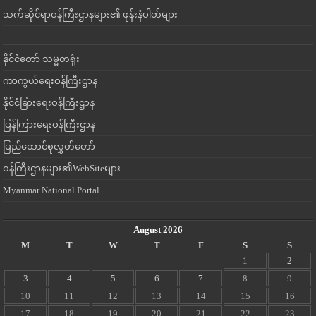
သက်ဆိုင်ရာဝန်ကြီးဌာနများ၏ ဖုန်းနံပါတ်များ
နိုင်ငံတော် သမ္မတရုံး
ကာကွယ်ရေးဝန်ကြီးဌာန
နိုင်ငံခြားရေးဝန်ကြီးဌာန
ပြန်ကြားရေးဝန်ကြီးဌာန
ပြည်ထောင်စုလွှတ်တော်
ဝန်ကြီးဌာနများ၏WebSiteများ
Myanmar National Portal
August 2026
M
T
W
T
F
S
S
1
2
3
4
5
6
7
8
9
10
11
12
13
14
15
16
17
18
19
20
21
22
23