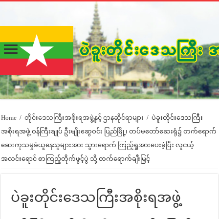
Home
/
တိုင်းဒေသကြီးအစိုးရအဖွဲ့နှင့် ဌာနဆိုင်ရာများ
/
ပဲခူးတိုင်းဒေသကြီး
အစိုးရအဖွဲ့ ဝန်ကြီးချုပ် ဦးမျိုးဆွေဝင်း ပြည်မြို့၊ တပ်မတော်ဆေးရုံ၌ တက်ရောက်
ဆေးကုသမှုခံယူနေသူများအား သွားရောက် ကြည့်ရှုအားပေးခဲ့ပြီး လူငယ့်
အလင်းရောင် စာကြည့်တိုက်ဖွင့်ပွဲ သို့ တက်ရောက်ချီးမြှင့်
ပဲခူးတိုင်းဒေသကြီးအစိုးရအဖွဲ့