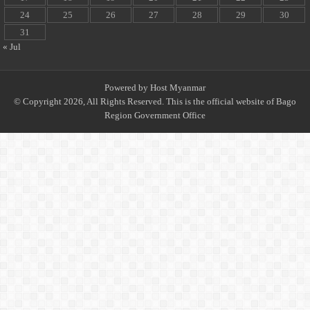
24
25
26
27
28
29
30
31
« Jul
Powered by
Host Myanmar
© Copyright 2026, All Rights Reserved. This is the official website of Bago
Region Government Office