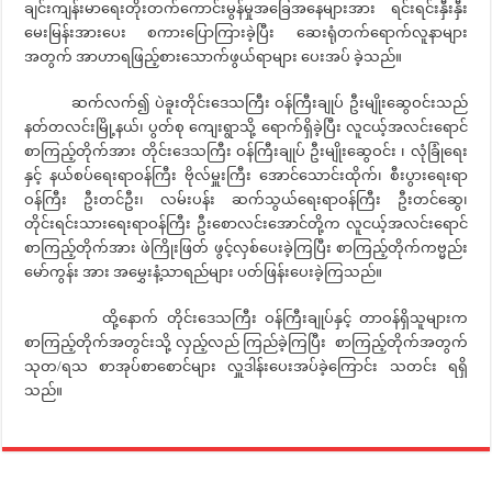
ချင်းကျန်းမာရေးတိုးတက်ကောင်းမွန်မှုအခြေအနေများအား ရင်းရင်းနှီးနှီး
မေးမြန်းအားပေး စကားပြောကြားခဲ့ပြီး ဆေးရုံတက်ရောက်လူနာများ
အတွက် အာဟာရဖြည့်စားသောက်ဖွယ်ရာများ ပေးအပ် ခဲ့သည်။
ဆက်လက်၍ ပဲခူးတိုင်းဒေသကြီး ဝန်ကြီးချုပ် ဦးမျိုးဆွေဝင်းသည်
နတ်တလင်းမြို့နယ်၊ ပွတ်စု ကျေးရွာသို့ ရောက်ရှိခဲ့ပြီး လူငယ့်အလင်းရောင်
စာကြည့်တိုက်အား တိုင်းဒေသကြီး ဝန်ကြီးချုပ် ဦးမျိုးဆွေဝင်း ၊ လုံခြုံရေး
နှင့် နယ်စပ်ရေးရာဝန်ကြီး ဗိုလ်မှူးကြီး အောင်သောင်းထိုက်၊ စီးပွားရေးရာ
ဝန်ကြီး ဦးတင်ဦး၊ လမ်းပန်း ဆက်သွယ်ရေးရာဝန်ကြီး ဦးတင်ဆွေ၊
တိုင်းရင်းသားရေးရာဝန်ကြီး ဦးစောလင်းအောင်တို့က လူငယ့်အလင်းရောင်
စာကြည့်တိုက်အား ဖဲကြိုးဖြတ် ဖွင့်လှစ်ပေးခဲ့ကြပြီး စာကြည့်တိုက်ကဗ္မည်း
မော်ကွန်း အား အမွှေးနံ့သာရည်များ ပတ်ဖြန်းပေးခဲ့ကြသည်။
ထို့နောက် တိုင်းဒေသကြီး ဝန်ကြီးချုပ်နှင့် တာဝန်ရှိသူများက
စာကြည့်တိုက်အတွင်းသို့ လှည့်လည် ကြည်ခဲ့ကြပြီး စာကြည့်တိုက်အတွက်
သုတ/ရသ စာအုပ်စာစောင်များ လှူဒါန်းပေးအပ်ခဲ့ကြောင်း သတင်း ရရှိ
သည်။