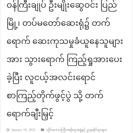
ဝန်ကြီးချုပ် ဦးမျိုးဆွေဝင်း ပြည်
မြို့၊ တပ်မတော်ဆေးရုံ၌ တက်
ရောက် ဆေးကုသမှုခံယူနေသူများ
အား သွားရောက် ကြည့်ရှုအားပေး
ခဲ့ပြီး လူငယ့်အလင်းရောင်
စာကြည့်တိုက်ဖွင့်ပွဲ သို့ တက်
ရောက်ချီးမြှင့်
January 18, 2025
တိုင်းဒေသကြီးအစိုးရအဖွဲ့နှင့် ဌာနဆိုင်ရာများ