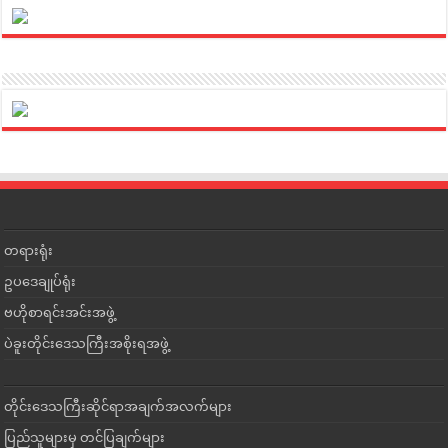
တရားရုံး
ဥပဒေချုပ်ရုံး
ဗဟိုစာရင်းအင်းအဖွဲ့
ပဲခူးတိုင်းဒေသကြီးအစိုးရအဖွဲ့
တိုင်းဒေသကြီးဆိုင်ရာအချက်အလက်များ
ပြည်သူများမှ တင်ပြချက်များ