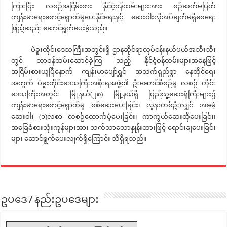
ကြားပြီး လစဉ်အငြိမ်းစား နိုင်ငံ့ဝန်ထမ်းများအား စဉ်ဆက်မပြတ်
ကျန်းမာရေးစောင့်ရှောက်မှုပေးနိုင်ရေးနှင့် ဆေးဝါးလိုအပ်ချက်မရှိစေရေး
ဖြည့်ဆည်း ဆောင်ရွက်ပေးခဲ့သည်။
ပဲခူးတိုင်းဒေသကြီးအတွင်းရှိ ဌာနဆိုင်ရာလုပ်ငန်းနယ်ပယ်အသီးသီး
တွင် တာဝန်ထမ်းဆောင်ခဲ့ကြ သည့် နိုင်ငံ့ဝန်ထမ်းများအနေဖြင့်
အငြိမ်းစားယူပြီနောက် ကျန်းမာပျော်ရွှင် အသက်ရှည်စွာ နေထိုင်ရေး
အတွက် ပဲခူးတိုင်းဒေသကြီးအစိုးရအဖွဲ့၏ ဦးဆောင်စီစဉ်မှု လစဉ် တိုင်း
ဒေသကြီးအတွင်း မြို့နယ်(၂၈) မြို့နယ်ရှိ ပြည်သူ့ဆေးရုံကြီးများ၌
ကျန်းမာရေးစောင့်ရှောက်မှု စစ်ဆေးပေးခြင်း၊ လူနာတစ်ဦးလျှင် အခမဲ့
ဆေးဝါး (၁)လစာ လစဉ်ထောက်ပံ့ပေးခြင်း၊ ကာကွယ်ဆေးထိုပေးခြင်း၊
အခြေခံစားသုံးကုန်များအား သက်သာသောနှုန်းထားဖြင့် ရောင်းချပေးခြင်း
များ ဆောင်ရွက်ပေးလျက်ရှိကြောင်း သိရှိရသည်။
ဥပဒေ / နည်းဥပဒေများ