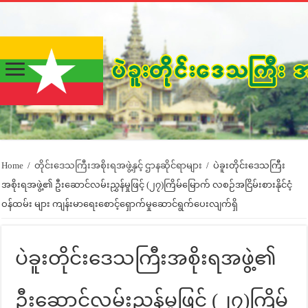
Home
/
တိုင်းဒေသကြီးအစိုးရအဖွဲ့နှင့် ဌာနဆိုင်ရာများ
/
ပဲခူးတိုင်းဒေသကြီး
အစိုးရအဖွဲ့၏ ဦးဆောင်လမ်းညွှန်မှုဖြင့် (၂၇)ကြိမ်မြောက် လစဉ်အငြိမ်းစားနိုင်ငံ့
ဝန်ထမ်း များ ကျန်းမာရေးစောင့်ရှောက်မှုဆောင်ရွက်ပေးလျက်ရှိ
ပဲခူးတိုင်းဒေသကြီးအစိုးရအဖွဲ့၏
ဦးဆောင်လမ်းညွှန်မှုဖြင့် (၂၇)ကြိမ်