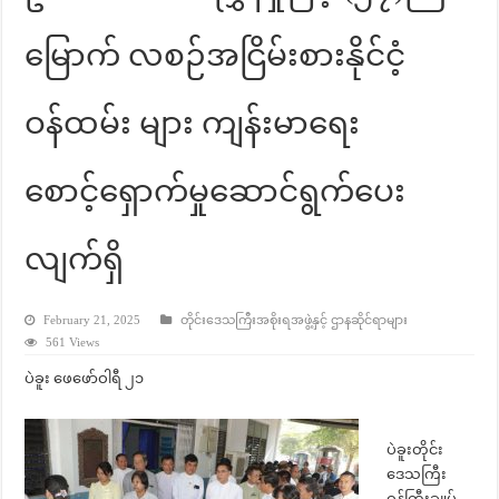
မြောက် လစဉ်အငြိမ်းစားနိုင်ငံ့
ဝန်ထမ်း များ ကျန်းမာရေး
စောင့်ရှောက်မှုဆောင်ရွက်ပေး
လျက်ရှိ
February 21, 2025
တိုင်းဒေသကြီးအစိုးရအဖွဲ့နှင့် ဌာနဆိုင်ရာများ
561 Views
ပဲခူး ဖေဖော်ဝါရီ ၂၁
ပဲခူးတိုင်း
ဒေသကြီး
ဝန်ကြီးချုပ်