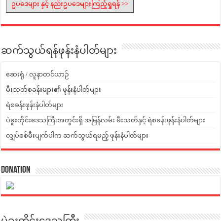
ဥပဒေများ နှင့် နည်းဥပဒေများကြည့်ရှုရန် >>
ဆက်သွယ်ရန်ဖုန်းနံပါတ်များ
ဆေးရုံ / လူနာတင်ယာဉ်
မီးသတ်စခန်းများ၏ ဖုန်းနံပါတ်များ
ရဲစခန်းဖုန်းနံပါတ်များ
ပဲခူးတိုင်းဒေသကြီးအတွင်းရှိ အမြန်လမ်း မီးသတ်နှင့် ရဲစခန်းဖုန်းနံပါတ်များ
လျှပ်စစ်မီးပျက်ပါက ဆက်သွယ်ရမည့် ဖုန်းနံပါတ်များ
Donation