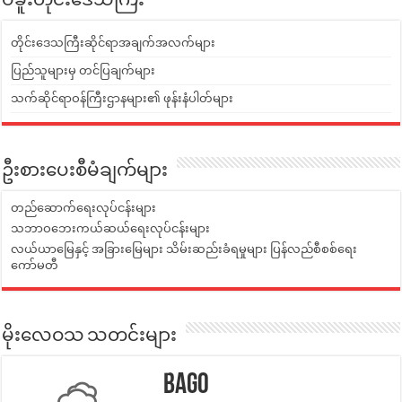
ပဲခူးတိုင်းဒေသကြီး
တိုင်းဒေသကြီးဆိုင်ရာအချက်အလက်များ
ပြည်သူများမှ တင်ပြချက်များ
သက်ဆိုင်ရာဝန်ကြီးဌာနများ၏ ဖုန်းနံပါတ်များ
ဦးစားပေးစီမံချက်များ
တည်ဆောက်ရေးလုပ်ငန်းများ
သဘာဝဘေးကယ်ဆယ်ရေးလုပ်ငန်းများ
လယ်ယာမြေနှင့် အခြားမြေများ သိမ်းဆည်းခံရမှုများ ပြန်လည်စီစစ်ရေး
ကော်မတီ
မိုးလေဝသ သတင်းများ
Bago