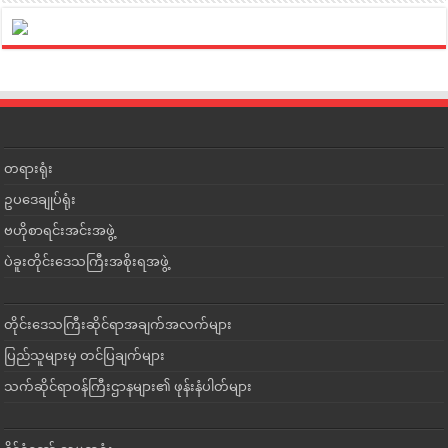
တရားရုံး
ဥပဒေချုပ်ရုံး
ဗဟိုစာရင်းအင်းအဖွဲ့
ပဲခူးတိုင်းဒေသကြီးအစိုးရအဖွဲ့
တိုင်းဒေသကြီးဆိုင်ရာအချက်အလက်များ
ပြည်သူများမှ တင်ပြချက်များ
သက်ဆိုင်ရာဝန်ကြီးဌာနများ၏ ဖုန်းနံပါတ်များ