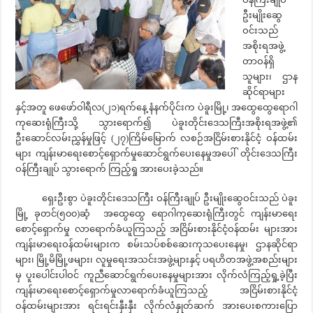
ဦးမျိုးဆွေ
ဝင်းသည်
အစိုးရအဖွဲ့
တာဝန်ရှိ
သူများ၊ ဌာန
ဆိုင်ရာများ
နှင့်အတူ ဖေဖော်ဝါရီလ(၂၁)ရက်နေ့ နံနက်ပိုင်းက ပဲခူးမြို့၊ အထွေထွေရောဂါ
ကုဆေးရုံကြီးသို့ သွားရောက်၍ ပဲခူးတိုင်းဒေသကြီးအစိုးရအဖွဲ့၏
ဦးဆောင်လမ်းညွှန်မှုဖြင့် (၂၇)ကြိမ်မြောက် လစဉ်အငြိမ်းစားနိုင်ငံ့ ဝန်ထမ်း
များ ကျန်းမာရေးစောင့်ရှောက်မှုဆောင်ရွက်ပေးနေမှုအပေါ် တိုင်းဒေသကြီး
ဝန်ကြီးချုပ် သွားရောက် ကြည့်ရှု အားပေးခဲ့သည်။
ရှေးဦးစွာ ပဲခူးတိုင်းဒေသကြီး ဝန်ကြီးချုပ် ဦးမျိုးဆွေဝင်းသည် ပဲခူး
မြို့ ခုတင်(၅၀၀)ဆံ့ အထွေထွေ ရောဂါကုဆေးရုံကြီးတွင် ကျန်းမာရေး
စောင့်ရှောက်မှု လာရောက်ခံယူကြသည့် အငြိမ်းစားနိုင်ငံ့ဝန်ထမ်း များအား
ကျန်းမာရေးဝန်ထမ်းများက စမ်းသပ်စစ်ဆေးကုသပေးနေမှု၊ ဌာနဆိုင်ရာ
များ၊ မြို့မိမြို့ဖများ၊ လူမှုရေးအသင်းအဖွဲ့များနှင့် ပရဟိတအဖွဲ့အစည်းများ
မှ ပူးပေါင်းပါဝင် ကူညီဆောင်ရွက်ပေးနေမှုများအား လိုက်လံကြည့်ရှု့ခဲ့ပြီး
ကျန်းမာရေးစောင့်ရှောက်မှုလာရောက်ခံယူကြသည့် အငြိမ်းစားနိုင်ငံ့
ဝန်ထမ်းများအား ရင်းရင်းနှီးနှီး လိုက်လံနှုတ်ဆက် အားပေးစကားပြော