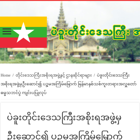
Home
/
တိုင်းဒေသကြီးအစိုးရအဖွဲ့နှင့် ဌာနဆိုင်ရာများ
/
ပဲခူးတိုင်းဒေသကြီး
အစိုးရအဖွဲ့မှဦးဆောင်၍ ပဉ္စမအကြိမ်မြောက် မြန်မာနှစ်သစ်ကူးတရားအလှူတော်
ဓမ္မသဘင်ပွဲ ကျင်းပပြုလုပ်
ပဲခူးတိုင်းဒေသကြီးအစိုးရအဖွဲ့မှ
ဦးဆောင်၍ ပဉ္စမအကြိမ်မြောက်