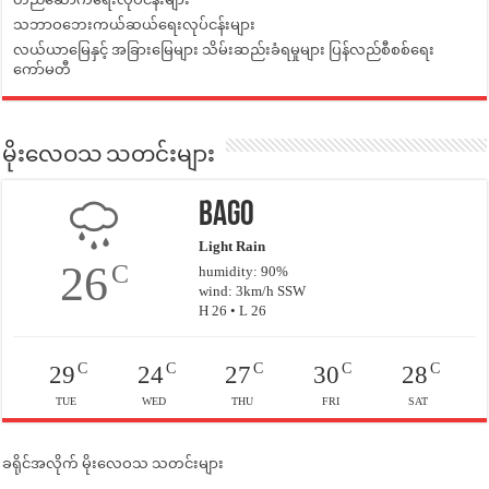
သဘာဝဘေးကယ်ဆယ်ရေးလုပ်ငန်းများ
လယ်ယာမြေနှင့် အခြားမြေများ သိမ်းဆည်းခံရမှုများ ပြန်လည်စီစစ်ရေး
ကော်မတီ
မိုးလေဝသ သတင်းများ
Bago
Light Rain
26
C
humidity: 90%
wind: 3km/h SSW
H 26 • L 26
C
C
C
C
C
29
24
27
30
28
TUE
WED
THU
FRI
SAT
ခရိုင်အလိုက် မိုးလေဝသ သတင်းများ