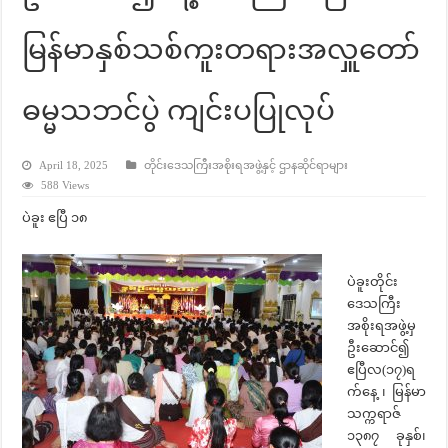
မြန်မာနှစ်သစ်ကူးတရားအလှူတော်
ဓမ္မသဘင်ပွဲ ကျင်းပပြုလုပ်
April 18, 2025
တိုင်းဒေသကြီးအစိုးရအဖွဲ့နှင့် ဌာနဆိုင်ရာများ
588 Views
ပဲခူး ဧပြီ ၁၈
ပဲခူးတိုင်း
ဒေသကြီး
အစိုးရအဖွဲ့မှ
ဦးဆောင်၍
ဧပြီလ(၁၇)ရ
က်နေ့ ၊ မြန်မာ
သက္ကရာဇ်
၁၃၈၇ ခုနှစ်၊