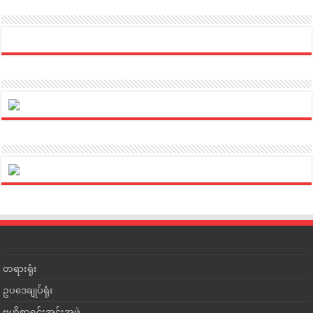
တရားရုံး
ဥပဒေချုပ်ရုံး
ဗဟိုစာရင်းအင်းအဖွဲ့