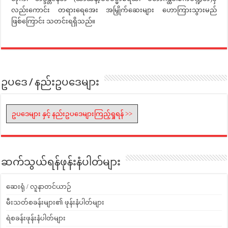
လည်းကောင်း တရားရေအေး အမြှိုက်ဆေးများ ဟောကြားသွားမည်
ဖြစ်ကြောင်း သတင်းရရှိသည်။
ဥပဒေ / နည်းဥပဒေများ
ဥပဒေများ နှင့် နည်းဥပဒေများကြည့်ရှုရန် >>
ဆက်သွယ်ရန်ဖုန်းနံပါတ်များ
ဆေးရုံ / လူနာတင်ယာဉ်
မီးသတ်စခန်းများ၏ ဖုန်းနံပါတ်များ
ရဲစခန်းဖုန်းနံပါတ်များ