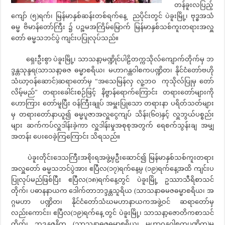
တန်ခူးလပြည့်
ကျော် (၅)ရက်၊ မြန်မာနှစ်ဆန်းတစ်ရက်နေ့ ညပိုင်းတွင် ပဲခူးမြို့၊ ဗုဒ္ဓအသံ
ဓမ္မ ဗိမာန်တော်ကြီး ၌ ပဉ္စမအကြိမ်မြောက် မြန်မာနှစ်သစ်ကူးတရားအလှူ
တော် ဓမ္မသဘင်ပွဲ ကျင်းပပြုလုပ်သည်။
ရှေးဦးစွာ ပဲခူးမြို့၊ သာသနာ့မဏ္ဍိုင်ပါဠိတက္ကသိုလ်ကျောက်တိုက်မှ ဘ
ဒ္ဒန္တသုန္ဒရ(သာသနာ့ဓဇ ဓမ္မာစရိယ၊ မဟာဂန္ထဝါစကပဏ္ဍိတ၊ နိုင်ငံတော်ဗဟို
သံဃာ့ဝန်ဆောင်)ဆရာတော်မှ “အသေမြန်လှ လူ့ဘဝ ကုသိုလ်ပြုမှ တော်
လိမ့်မည်” တရားခေါင်းစဉ်ဖြင့် နိဗ္ဗာန်ရောက်ကြောင်း တရားတော်များကို
ဟောကြား တော်မူပြီး ဝန်ကြီးချုပ် အမှူးပြုသော တရားနာ ပရိတ်သတ်များ
မှ တရားတော်နာယူ၍ ဓမ္မပူဇာအလှူငွေကျပ် သိန်း(၆၀)နှင့် လှူဘွယ်ပစ္စည်း
များ ဆက်ကပ်လှူဒါန်းခဲ့ကာ လှူဒါန်းမှုအစုစုအတွက် ရေစက်သွန်းချ အမျှ
အတန်း ပေးဝေခဲ့ကြကြောင်း သိရသည်။
ပဲခူးတိုင်းဒေသကြီးအစိုးရအဖွဲ့မှဦးဆောင်၍ မြန်မာနှစ်သစ်ကူးတရား
အလှူတော် ဓမ္မသဘင်ပွဲအား ဧပြီလ(၁၇)ရက်နေ့မှ (၁၉)ရက်နေ့အထိ ကျင်းပ
ပြုလုပ်မည်ဖြစ်ပြီး ဧပြီလ(၁၈)ရက်နေ့တွင် ပဲခူးမြို့ ဥဿာသီရိစာသင်
တိုက်၊ ပဓာနနာယက ဒေါက်တာဘဒ္ဒန္တသူရိယ (သာသနာဓမဇဓမ္မာစရိယ၊ အ
ဂ္ဂမဟာ ပဏ္ဍိတ၊ နိုင်ငံတော်သံဃမဟာနာယကအဖွဲ့ဝင် ဆရာတော်မှ
လည်းကောင်း၊ ဧပြီလ(၁၉)ရက်နေ့ တွင် ပဲခူးမြို့၊ သာသနာ့ဇောတိကစာသင်
တိုက်၊ ဘဒ္ဒန္တဇနိတ (သာသနာ့ဓဇဓမ္မာစရိယ၊ မဟာဂန္ထဝါစကပဏ္ဍိတ)မှ