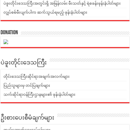
ပဲခူးတိုင်းဒေသကြီးအတွင်းရှိ အမြန်လမ်း မီးသတ်နှင့် ရဲစခန်းဖုန်းနံပါတ်များ
လျှပ်စစ်မီးပျက်ပါက ဆက်သွယ်ရမည့် ဖုန်းနံပါတ်များ
Donation
ပဲခူးတိုင်းဒေသကြီး
တိုင်းဒေသကြီးဆိုင်ရာအချက်အလက်များ
ပြည်သူများမှ တင်ပြချက်များ
သက်ဆိုင်ရာဝန်ကြီးဌာနများ၏ ဖုန်းနံပါတ်များ
ဦးစားပေးစီမံချက်များ
တည်ဆောက်ရေးလုပ်ငန်းများ