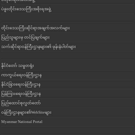
ပဲခူးတိုင်းဒေသကြီးအစိုးရအဖွဲ့
တိုင်းဒေသကြီးဆိုင်ရာအချက်အလက်များ
ပြည်သူများမှ တင်ပြချက်များ
သက်ဆိုင်ရာဝန်ကြီးဌာနများ၏ ဖုန်းနံပါတ်များ
နိုင်ငံတော် သမ္မတရုံး
ကာကွယ်ရေးဝန်ကြီးဌာန
နိုင်ငံခြားရေးဝန်ကြီးဌာန
ပြန်ကြားရေးဝန်ကြီးဌာန
ပြည်ထောင်စုလွှတ်တော်
ဝန်ကြီးဌာနများ၏WebSiteများ
Myanmar National Portal