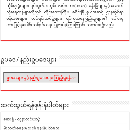
ဆိုင်ရာရုံးများ၊ ရပ်ကွက်အတွင်း လမ်းဘေး(ဝဲ/ယာ)၊ ပန်းခြံများနှင့် သောက်
သုံးရေကန်များတို့တွင် တိုင်းဒေသကြီး/ ခရိုင်/မြို့နယ်အဆင့် ဌာနဆိုင်ရာ
ဝန်ထမ်းများ၊ တပ်ရင်းတပ်ဖွဲ့များ၊ ရပ်ကွက်နေပြည်သူများ၏ ပေါင်းစု
အားဖြင့် စုပေါင်းသန့်ရှင်း ရေး ပြုလုပ်ခဲ့ကြကြောင်း သတင်းရရှိသည်။
ဥပဒေ / နည်းဥပဒေများ
ဥပဒေများ နှင့် နည်းဥပဒေများကြည့်ရှုရန် >>
ဆက်သွယ်ရန်ဖုန်းနံပါတ်များ
ဆေးရုံ / လူနာတင်ယာဉ်
မီးသတ်စခန်းများ၏ ဖုန်းနံပါတ်များ