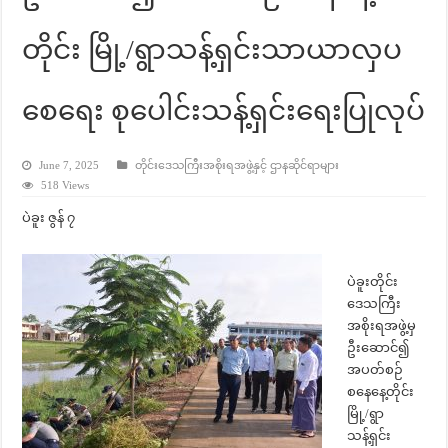
တိုင်း မြို့/ရွာသန့်ရှင်းသာယာလှပ
စေရေး စုပေါင်းသန့်ရှင်းရေးပြုလုပ်
June 7, 2025
တိုင်းဒေသကြီးအစိုးရအဖွဲ့နှင့် ဌာနဆိုင်ရာများ
518 Views
ပဲခူး ဇွန် ၇
ပဲခူးတိုင်း
ဒေသကြီး
အစိုးရအဖွဲ့မှ
ဦးဆောင်၍
အပတ်စဉ်
စနေနေ့တိုင်း
မြို့/ရွာ
သန့်ရှင်း