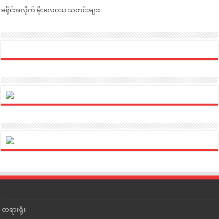
ခရိုင်အလိုက် မိုးလေဝသ သတင်းများ
တရားရုံး