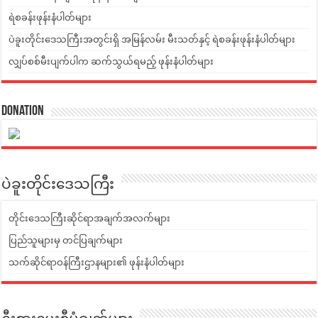
ရဲစခန်းဖုန်းနံပါတ်များ
ပဲခူးတိုင်းဒေသကြီးအတွင်းရှိ အမြန်လမ်း မီးသတ်နှင့် ရဲစခန်းဖုန်းနံပါတ်များ
လျှပ်စစ်မီးပျက်ပါက ဆက်သွယ်ရမည့် ဖုန်းနံပါတ်များ
Donation
ပဲခူးတိုင်းဒေသကြီး
တိုင်းဒေသကြီးဆိုင်ရာအချက်အလက်များ
ပြည်သူများမှ တင်ပြချက်များ
သက်ဆိုင်ရာဝန်ကြီးဌာနများ၏ ဖုန်းနံပါတ်များ