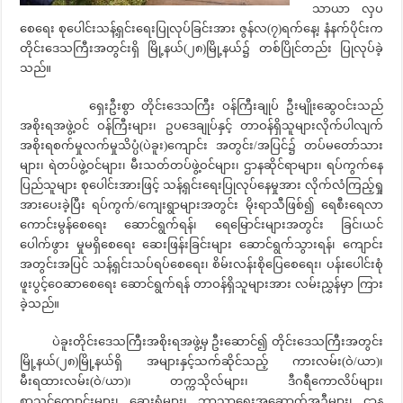
သာယာ လှပ
စေရေး စုပေါင်းသန့်ရှင်းရေးပြုလုပ်ခြင်းအား ဇွန်လ(၇)ရက်နေ့၊ နံနက်ပိုင်းက
တိုင်းဒေသကြီးအတွင်းရှိ မြို့နယ်(၂၈)မြို့နယ်၌ တစ်ပြိုင်တည်း ပြုလုပ်ခဲ့
သည်။
ရှေးဦးစွာ တိုင်းဒေသကြီး ဝန်ကြီးချုပ် ဦးမျိုးဆွေဝင်းသည်
အစိုးရအဖွဲ့ဝင် ဝန်ကြီးများ၊ ဥပဒေချုပ်နှင့် တာဝန်ရှိသူများလိုက်ပါလျက်
အစိုးရစက်မှုလက်မှုသိပ္ပံ(ပဲခူး)ကျောင်း အတွင်း/အပြင်၌ တပ်မတော်သား
များ၊ ရဲတပ်ဖွဲ့ဝင်များ၊ မီးသတ်တပ်ဖွဲ့ဝင်များ၊ ဌာနဆိုင်ရာများ၊ ရပ်ကွက်နေ
ပြည်သူများ စုပေါင်းအားဖြင့် သန့်ရှင်းရေးပြုလုပ်နေမှုအား လိုက်လံကြည့်ရှု
အားပေးခဲ့ပြီး ရပ်ကွက်/ကျေးရွာများအတွင်း မိုးရာသီဖြစ်၍ ရေစီးရေလာ
ကောင်းမွန်စေရေး ဆောင်ရွက်ရန်၊ ရေမြောင်းများအတွင်း ခြင်၊ယင်
ပေါက်ဖွား မှုမရှိစေရေး ဆေးဖြန်းခြင်းများ ဆောင်ရွက်သွားရန်၊ ကျောင်း
အတွင်းအပြင် သန့်ရှင်းသပ်ရပ်စေရေး၊ စိမ်းလန်းစိုပြေစေရေး၊ ပန်းပေါင်းစုံ
ဖူးပွင့်ဝေဆာစေရေး ဆောင်ရွက်ရန် တာဝန်ရှိသူများအား လမ်းညွှန်မှာ ကြား
ခဲ့သည်။
ပဲခူးတိုင်းဒေသကြီးအစိုးရအဖွဲ့မှ ဦးဆောင်၍ တိုင်းဒေသကြီးအတွင်း
မြို့နယ်(၂၈)မြို့နယ်ရှိ အများနှင့်သက်ဆိုင်သည့် ကားလမ်း(ဝဲ/ယာ)၊
မီးရထားလမ်း(ဝဲ/ယာ)၊ တက္ကသိုလ်များ၊ ဒီဂရီကောလိပ်များ၊
စာသင်ကျောင်းများ၊ ဆေးရုံများ၊ ဘာသာရေးအဆောက်အဦများ၊ ဌာန