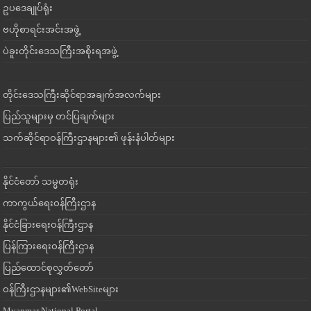
ဥပဒေချုပ်ရုံး
ဗဟိုစာရင်းအင်းအဖွဲ့
ပဲခူးတိုင်းဒေသကြီးအစိုးရအဖွဲ့
တိုင်းဒေသကြီးဆိုင်ရာအချက်အလက်များ
ပြည်သူများမှ တင်ပြချက်များ
သက်ဆိုင်ရာဝန်ကြီးဌာနများ၏ ဖုန်းနံပါတ်များ
နိုင်ငံတော် သမ္မတရုံး
ကာကွယ်ရေးဝန်ကြီးဌာန
နိုင်ငံခြားရေးဝန်ကြီးဌာန
ပြန်ကြားရေးဝန်ကြီးဌာန
ပြည်ထောင်စုလွှတ်တော်
ဝန်ကြီးဌာနများ၏WebSiteများ
Myanmar National Portal