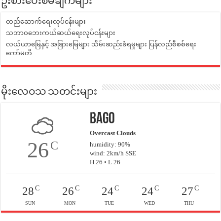
ဦးစားပေးစီမံချက်များ
တည်ဆောက်ရေးလုပ်ငန်းများ
သဘာဝဘေးကယ်ဆယ်ရေးလုပ်ငန်းများ
လယ်ယာမြေနှင့် အခြားမြေများ သိမ်းဆည်းခံရမှုများ ပြန်လည်စီစစ်ရေး
ကော်မတီ
မိုးလေဝသ သတင်းများ
Bago
Overcast Clouds
26
C
humidity: 90%
wind: 2km/h SSE
H 26 • L 26
C
C
C
C
C
28
26
24
24
27
SUN
MON
TUE
WED
THU