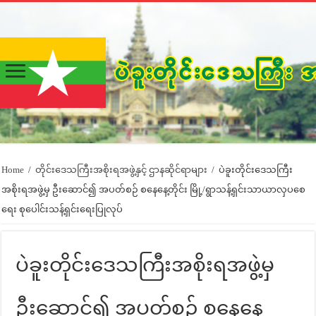
Home
/
တိုင်းဒေသကြီးအစိုးရအဖွဲ့နှင့် ဌာနဆိုင်ရာများ
/
ပဲခူးတိုင်းဒေသကြီး
အစိုးရအဖွဲ့မှ ဦးဆောင်၍ အပတ်စဉ် စနေနေ့တိုင်း မြို့/ရွာသန့်ရှင်းသာယာလှပစေ
ရေး စုပေါင်းသန့်ရှင်းရေးပြုလုပ်
ပဲခူးတိုင်းဒေသကြီးအစိုးရအဖွဲ့မှ
ဦးဆောင်၍ အပတ်စဉ် စနေနေ့