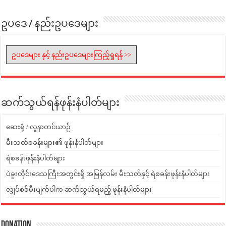
ဥပဒေ / နည်းဥပဒေများ
ဥပဒေများ နှင့် နည်းဥပဒေများကြည့်ရှုရန် >>
ဆက်သွယ်ရန်ဖုန်းနံပါတ်များ
ဆေးရုံ / လူနာတင်ယာဉ်
မီးသတ်စခန်းများ၏ ဖုန်းနံပါတ်များ
ရဲစခန်းဖုန်းနံပါတ်များ
ပဲခူးတိုင်းဒေသကြီးအတွင်းရှိ အမြန်လမ်း မီးသတ်နှင့် ရဲစခန်းဖုန်းနံပါတ်များ
လျှပ်စစ်မီးပျက်ပါက ဆက်သွယ်ရမည့် ဖုန်းနံပါတ်များ
Donation