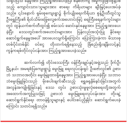
သရုပ်ပြသ နေမှုအား ကြည့်ရှုအားပေးခဲ့ပြီး စနစ်တကျ အမှိုက်ခွဲခြားစွန့်ပစ်
သည့် ကျောင်းသား/သူများအား စာရေး ကိရိယာများ ချီးမြှင့်ပေးအပ်ခဲ့
သည်။ ၎င်းနောက် ရှမ်းစုကျေးရွာ၌ စိုက်ပျိုးရေးကိရိယာ စွန့်ဦးတီထွင်သူ
ဦးရွှေကြီး၏ ရိတ်သိမ်းခြွေလှေ့စက်အဟောင်းဖြင့် ရေကြီးရေနက်ကွင်းများ
တွင် ထွန်ယက်စက်တီထွင်၍ စမ်းသပ် မောင်းနှင်နေမှုအား ကြည့်ရှုအားပေး
ခဲ့ပြီး ဒေသတွင်းစက်အဟောင်းများအား ပြန်လည်အသုံးပြု နိုင်ရေး
ဆောင်ရွက်နေမှုအပေါ် အားပေးလျက်ရှိကြောင်း ပြောကြားခဲ့ကာ မိသားစု
တစ်ပိုင်တစ်နိုင် ဝင်ငွေ တိုးတက်ရရှိနေသည့် ခြံစည်းရိုးချိန်းလင့်နှင့်
ကွန်ကရစ်တိုင်လုပ်ငန်းအား ကြည့်ရှုအားပေးခဲ့သည်။
ဆက်လက်၍ တိုင်းဒေသကြီး ဝန်ကြီးချုပ်နှင့်အဖွဲ့သည် ဒိုက်ဦး
မြို့နယ်၊ အမရစံပြကျေးရွာ၌ မွေးမြူ ရေးလုပ်ငန်းရှင် ဦးဇော်လွင်၏ ဥစား
ဘဲ သဘာဝအတိုင်း မွေးမြူထားရှိနေမှုအား ကြည့်ရှုအားပေးခဲ့ပြီး သဘာဝ
ဘဲမွေးမြူခြင်းသည် မိုးစပါးဖျက်ဆီးသည့် ရွှေခရုနှိမ်နင်းခြင်းအတွက်
အလွန်အကျိုးရှိခြင်းနှင့် ဒေသ တွင်း ဥစားသုံးမှုဖူလုံစေရေးတို့အတွက်
အထောက်အကူပြုသဖြင့် ဥစားဘဲ မွေးမြူရေးလုပ်ငန်းအား တိုးချဲ့
ဆောင်ရွက်နိုင်ရေး တာဝန်ရှိသူများနှင့် ပေါင်းစပ်ညှိနှိုင်း ဆောင်ရွက်ပေးခဲ့
ကြောင်း သတင်းရရှိသည်။