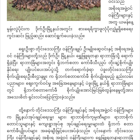
ဝင်းသည်
အစိုးရအဖွဲ့ဝင်
ဝန်ကြီးများနှင့်
အတူ ယမန်နေ့
မွန်းလွဲပိုင်းက ဒိုက်ဦးမြို့နယ်အတွင်း စားရေရိက္ခာဖူလုံပိုလျှံမှုရှိစေရေး
ကွင်းဆင်း ဖြည့်ဆည်း ဆောင်ရွက်ပေးခဲ့သည်။
ရှေးဦးစွာ တိုင်းဒေသကြီး ဝန်ကြီးချုပ် ဦးမျိုးဆွေဝင်းနှင့် အစိုးရအဖွဲ့
ဝင် ဝန်ကြီးများတို့သည် ဒိုက်ဦး မြို့နယ်၊ ရွှေဖြူရတနာ ရာဘာခြံသို့ ရောက်
ရှိခဲ့ပြီး ရာဘာခြံများအတွင်း ရိုဘက်စတာ ကော်ဖီသီးညှပ် တိုးချဲ့စိုက်ပျိုး
နိုင်ရေး ပျိုးပင်ပေးအပ်ပွဲသို့ တက်ရောက်ခဲ့ရာ ပဲခူးတိုင်းဒေသကြီး
စိုက်ပျိုးရေးဦးစီးဌာနမှူး က ရိုဘက်စတာကော်ဖီ စိုက်ပျိုးရမည့် နည်းလမ်း
ပညာများ၊ ဈေးကွက်ဝင်မှု အခြေအနေများနှင့် ပဲခူးမြို့ နယ်ရှိ ရာဘာခြံများ
တွင် ရိုဘက်စတာကော်ဖီ စိုက်ပျိုးအောင်မြင်ဖြစ်ထွန်းနေမှုတို့အား
အသေးစိတ် ရှင်းလင်းပြောကြားခဲ့သည်။
ထို့နောက် တိုင်းဒေသကြီး ဝန်ကြီးချုပ်နှင့် အစိုးရအဖွဲ့ဝင် ဝန်ကြီးများ
က မြို့နယ်အုပ်ချုပ်ရေးမှူး များ၊ ရာဘာစိုက်ကုမ္ပဏီများ၊ ရာဘာစိုက်
တောင်သူများနှင့် ကျေးရွာအုပ်စု အုပ်ချုပ်ရေးမှူးများထံ ရိုဘက် စတာ
ကော်ဖီပျိုးပင်များ အခမဲ့ချီးမြှင့်ပေးအပ်ခဲ့သည်။ ၎င်းနောက် တိုင်းဒေသ
ကြီး ဝန်ကြီးချုပ်နှင့် အစိုးရ အဖွဲ့ဝင် ဝန်ကြီးများက ရွှေဖြူရတနာရာဘာခြံ