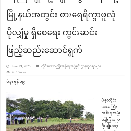
မြို့နယ်အတွင်း စားရေရိက္ခာဖူလုံ
ပိုလျှံမှု ရှိစေရေး ကွင်းဆင်း
ဖြည့်ဆည်းဆောင်ရွက်
June 19, 2025
တိုင်းဒေသကြီးအစိုးရအဖွဲ့နှင့် ဌာနဆိုင်ရာများ
492 Views
ပဲခူး ဇွန် ၁၉
ပဲခူးတိုင်း
ဒေသကြီး
အစိုးရအဖွဲ့၊
ဝန်ကြီးချုပ်
ဦးမျိုးဆွေ