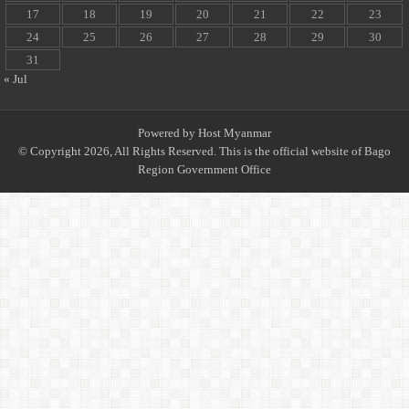
17
18
19
20
21
22
23
24
25
26
27
28
29
30
31
« Jul
Powered by
Host Myanmar
© Copyright 2026, All Rights Reserved. This is the official website of Bago
Region Government Office