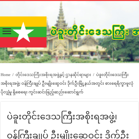
Home
/
တိုင်းဒေသကြီးအစိုးရအဖွဲ့နှင့် ဌာနဆိုင်ရာများ
/
ပဲခူးတိုင်းဒေသကြီး
အစိုးရအဖွဲ့၊ ဝန်ကြီးချုပ် ဦးမျိုးဆွေဝင်း ဒိုက်ဦးမြို့နယ်အတွင်း စားရေရိက္ခာဖူလုံ
ပိုလျှံမှု ရှိစေရေး ကွင်းဆင်းဖြည့်ဆည်းဆောင်ရွက်
ပဲခူးတိုင်းဒေသကြီးအစိုးရအဖွဲ့၊
ဝန်ကြီးချုပ် ဦးမျိုးဆွေဝင်း ဒိုက်ဦး