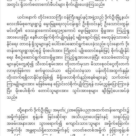
အတွင်း ရိုဘက်စတာကော်ဖီပင်များ စိုက်ပျိုးပေးခဲ့ကြသည်။
ယင်းနောက် တိုင်းဒေသကြီး ဝန်ကြီးချုပ်နှင့်အဖွဲ့သည် ဒိုက်ဦးမြို့နယ်၊
လေးအိမ်စုကျေးရွာ၌ မွေးမြူရေးလုပ်ငန်းရှင် ဦးစိုးဝင်းနှင့် ဦးသောင်းထွန်း
မင်းတို့၏ ဒေသနွားကောင်ရေ(၃၅)ကောင် မွေးမြူထား ရှိမှုအား ကြည့်ရှု
အားပေးခဲ့ပြီး နေဗီယာမြက်စိုက်ပျိုးရန်နှင့် မျိုးချောင်းဖြင့် မေထုန်မဲ့သားစပ်
နိုင်ရေး တာဝန် ရှိသူများနှင့် ပေါင်းစပ်ဆောင်ရွက်ပေးခဲ့သည်။ ၎င်းနောက် ဒိုး
တန်းကျေးရွာအုပ်စု၌ မိုးစပါးအား ကြိုတင် ပျိုးထောင်စနစ်ဖြင့် စိုက်ပျိုးနိုင်
ရေး စီစဉ်ဆောင်ရွက်ထားရှိမှုအား ကြည့်ရှုအားပေးခဲ့ပြီး ဒေသခံတောင်သူ
များနှင့်တွေ့ဆုံ၍ သီးထပ်စွမ်းအား တိုးတက်မှသာ မိသားစုဝင်ငွေတိုးတက်
လာမှာဖြစ်ကာ စက်မှုလယ်ယာ ပြောင်းလဲမှသာ ပန်းတိုင်အထွက်နှုန်း
တိုးတက်ရရှိလာနိုင်မှာဖြစ်၍ မိရိုးဖလာစိုက်နည်းစနစ်များနှင့် သက်တမ်း
ကြာမျိုးများအား မဖြစ်မနေ ပြောင်းလဲစိုက်ပျိုးကြရန် လမ်းညွှန်ပြောကြားခဲ့
ပြီး မိုးစပါးစိုက် တောင်သူများအား သွင်းအားစုများ ချီးမြှင့်ပေးအပ်ခဲ့
သည်။
ထို့နောက် ဒိုက်ဦးမြို့၊ အမှတ်(၂)အခြေခံပညာအထက်တန်းကျောင်း၌
အမှိုက်ခွဲခြား စွန့်ပစ် ခြင်းဆိုင်ရာ အသိပညာပေးခြင်းနှင့် သရုပ်ပြပွဲ
အခမ်းအနားအား သွားရောက်၍ ကျောင်းသား/သူများ အမှိုက်ခြောက်၊
အမှိုက်စို၊ အန္တရာယ်ရှိသောအမှိုက်နှင့် ပလတ်စတစ်အမှိုက် ခွဲခြားစွန့်ပစ်