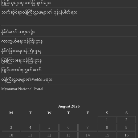
ပြည်သူများမှ တင်ပြချက်များ
သက်ဆိုင်ရာဝန်ကြီးဌာနများ၏ ဖုန်းနံပါတ်များ
နိုင်ငံတော် သမ္မတရုံး
ကာကွယ်ရေးဝန်ကြီးဌာန
နိုင်ငံခြားရေးဝန်ကြီးဌာန
ပြန်ကြားရေးဝန်ကြီးဌာန
ပြည်ထောင်စုလွှတ်တော်
ဝန်ကြီးဌာနများ၏WebSiteများ
Myanmar National Portal
August 2026
M
T
W
T
F
S
S
1
2
3
4
5
6
7
8
9
10
11
12
13
14
15
16