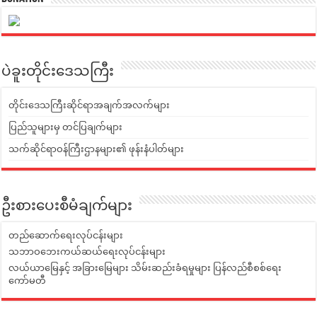
ပဲခူးတိုင်းဒေသကြီး
တိုင်းဒေသကြီးဆိုင်ရာအချက်အလက်များ
ပြည်သူများမှ တင်ပြချက်များ
သက်ဆိုင်ရာဝန်ကြီးဌာနများ၏ ဖုန်းနံပါတ်များ
ဦးစားပေးစီမံချက်များ
တည်ဆောက်ရေးလုပ်ငန်းများ
သဘာဝဘေးကယ်ဆယ်ရေးလုပ်ငန်းများ
လယ်ယာမြေနှင့် အခြားမြေများ သိမ်းဆည်းခံရမှုများ ပြန်လည်စီစစ်ရေး
ကော်မတီ