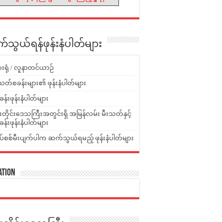
သွယ်ရန်ဖုန်းနံပါတ်များ
းရုံ / လူနာတင်ယာဉ်
သတ်စခန်းများ၏ ဖုန်းနံပါတ်များ
ခန်းဖုန်းနံပါတ်များ
ူးတိုင်းဒေသကြီးအတွင်းရှိ အမြန်လမ်း မီးသတ်နှင့်
ခန်းဖုန်းနံပါတ်များ
ပ်စစ်မီးပျက်ပါက ဆက်သွယ်ရမည့် ဖုန်းနံပါတ်များ
ation