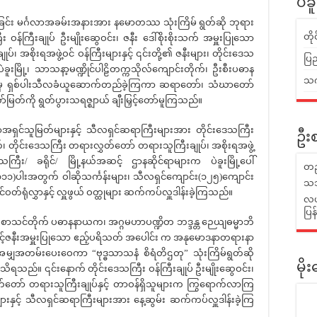
ပဲခ
ြင်း မင်္ဂလာအခမ်းအနားအား နမောတဿ သုံးကြိမ် ရွတ်ဆို ဘုရား
တိ
ီး ဝန်ကြီးချုပ် ဦးမျိုးဆွေဝင်း၊ ဇနီး ဒေါ်စိုးစိုးသက် အမှူးပြုသော
 အစိုးရအဖွဲ့ဝင် ဝန်ကြီးများနှင့် ၎င်းတို့၏ ဇနီးများ၊ တိုင်းဒေသ
ပြည
ပဲခူးမြို့၊ သာသနာ့မဏ္ဍိုင်ပါဠိတက္ကသိုလ်ကျောင်းတိုက်၊ ဦးစီးပဓာန
သက်
ံမှ ရှစ်ပါးသီလခံယူဆောက်တည်ခဲ့ကြကာ ဆရာတော်၊ သံဃာတော်
ြတ်ကို ရွတ်ပွားသရဇ္ဈာယ် ချီးမြှင့်တော်မူကြသည်။
မြတ်များနှင့် သီလရှင်ဆရာကြီးများအား တိုင်းဒေသကြီး
ဦးစ
ိုးသက်၊ တိုင်းဒေသကြီး တရားလွှတ်တော် တရားသူကြီးချုပ်၊ အစိုးရအဖွဲ့
ေသကြီး/ ခရိုင်/ မြို့နယ်အဆင့် ဌာနဆိုင်ရာများက ပဲခူးမြို့ပေါ်
တည
၁)ပါးအတွက် ဝါဆိုသင်္ကန်းများ၊ သီလရှင်ကျောင်း(၁၂၅)ကျောင်း
သဘ
်ရုံလွှာနှင့် လှူဖွယ် ဝတ္ထုများ ဆက်ကပ်လှူဒါန်းခဲ့ကြသည်။
လယ်
ပြ
တိစာသင်တိုက် ပဓာနနာယက၊ အဂ္ဂမဟာပဏ္ဍိတ ဘဒ္ဒန္တ ဉေယျဓမ္မာဘိ
နှင့်ဇနီးအမှူးပြုသော ဧည့်ပရိသတ် အပေါင်း က အနုမောဒနာတရားနာ
 အမျှအတမ်းပေးဝေကာ “ဗုဒ္ဓသာသနံ စိရံတိဌတု” သုံးကြိမ်ရွတ်ဆို
မိ
သိရသည်။ ၎င်းနောက် တိုင်းဒေသကြီး ဝန်ကြီးချုပ် ဦးမျိုးဆွေဝင်း၊
ွှတ်တော် တရားသူကြီးချုပ်နှင့် တာဝန်ရှိသူများက ကြွရောက်လာကြ
ှင့် သီလရှင်ဆရာကြီးများအား နေ့ဆွမ်း ဆက်ကပ်လှူဒါန်းခဲ့ကြ