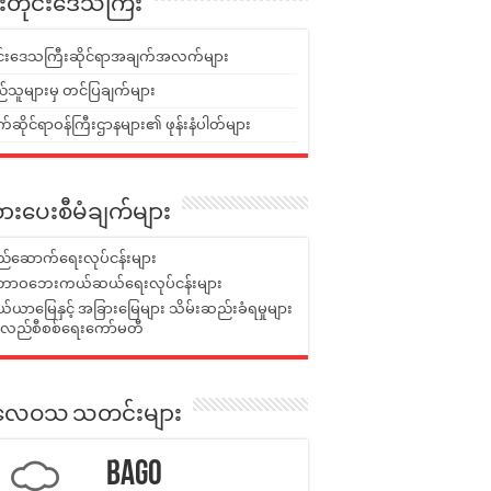
ူးတိုင်းဒေသကြီး
ုင်းဒေသကြီးဆိုင်ရာအချက်အလက်များ
်သူများမှ တင်ပြချက်များ
ဆိုင်ရာဝန်ကြီးဌာနများ၏ ဖုန်းနံပါတ်များ
ားပေးစီမံချက်များ
်ဆောက်ရေးလုပ်ငန်းများ
ာဝဘေးကယ်ဆယ်ရေးလုပ်ငန်းများ
ယာမြေနှင့် အခြားမြေများ သိမ်းဆည်းခံရမှုများ
န်လည်စီစစ်ရေးကော်မတီ
ုးလေဝသ သတင်းများ
Bago