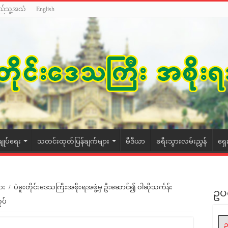
ည်သူ့အသံ
English
ချုပ်ရေး
သတင်းထုတ်ပြန်ချက်များ
မီဒီယာ
ခရီးသွားလမ်းညွှန်
ရှေ
ား
/
ပဲခူးတိုင်းဒေသကြီးအစိုးရအဖွဲ့မှ ဦးဆောင်၍ ဝါဆိုသင်္ကန်း
ဥပ
ုပ်
ဥ