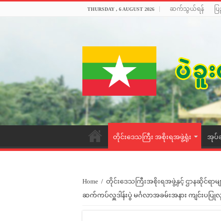
ဆက်သွယ်ရန်
ပြ
THURSDAY , 6 AUGUST 2026
တိုင်းဒေသကြီး အစိုးရအဖွဲ့ရုံး
အုပ်
Home
/
တိုင်းဒေသကြီးအစိုးရအဖွဲ့နှင့် ဌာနဆိုင်ရာမျ
ဆက်ကပ်လှူဒါန်းပွဲ မင်္ဂလာအခမ်းအနား ကျင်းပပြုလ