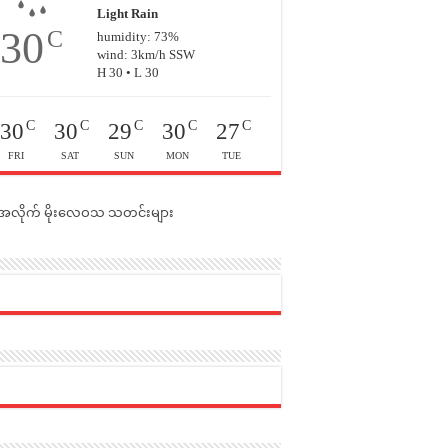
Light Rain
30
C
humidity: 73%
wind: 3km/h SSW
H 30 • L 30
C
C
C
C
C
30
30
29
30
27
FRI
SAT
SUN
MON
TUE
င်အလိုက် မိုးလေဝသ သတင်းများ