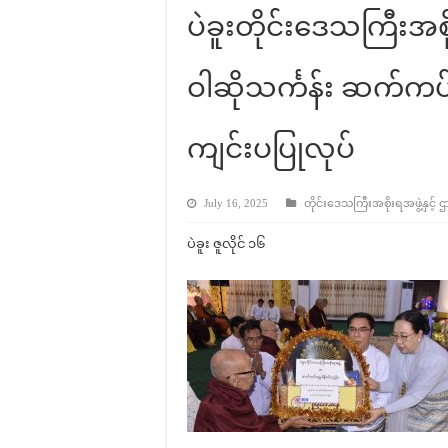
ပဲခူးတိုင်းဒေသကြီးအစ
ဝါဆိုသင်္ကန်း ဆက်ကပ်
ကျင်းပပြုလုပ်
July 16, 2025
တိုင်းဒေသကြီးအစိုးရအဖွဲ့နှင့် ဌ
ပဲခူး ဇူလိုင် ၁၆