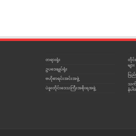
တရားရုံး
တို
များ
ဥပဒေချုပ်ရုံး
ပြည်
ဗဟိုစာရင်းအင်းအဖွဲ့
သက်ဆ
ပဲခူးတိုင်းဒေသကြီးအစိုးရအဖွဲ့
နံပါ