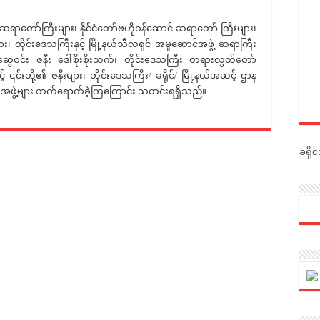
ော်ကြီးများ၊ နိုင်ငံတော်ဗဟိုဝန်ဆောင် ဆရာတော် ကြီးများ၊
ိုင်းဒေသကြီးနှင့် မြို့နယ်သီလရှင် အမှုဆောင်အဖွဲ့ ဆရာကြီး
ိုးဆွေဝင်း ဇနီး ဒေါ်စိုးစိုးသက်၊ တိုင်းဒေသကြီး တရားလွှတ်တော်
င့် ၎င်းတို့၏ ဇနီးများ၊ တိုင်းဒေသကြီး/ ခရိုင်/ မြို့နယ်အဆင့် ဌာန
င်းအဖွဲ့များ တက်ရောက်ခဲ့ကြကြောင်း သတင်းရရှိသည်။
ခရို