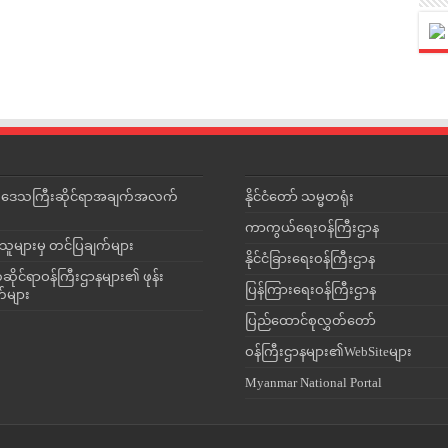
င်းဒေသကြီးဆိုင်ရာအချက်အလက်
နိုင်ငံတော် သမ္မတရုံး
ကာကွယ်ရေးဝန်ကြီးဌာန
သူများမှ တင်ပြချက်များ
နိုင်ငံခြားရေးဝန်ကြီးဌာန
ိုင်ရာဝန်ကြီးဌာနများ၏ ဖုန်း
ပြန်ကြားရေးဝန်ကြီးဌာန
တ်များ
ပြည်ထောင်စုလွှတ်တော်
ဝန်ကြီးဌာနများ၏WebSiteများ
Myanmar National Portal