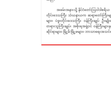
အခမ်းအနားသို့ နိုင်ငံတော်ဩဝါဒါစရိယ ဆရာတ
တိုင်းဒေသကြီး သံဃနာယက ဆရာတော်ကြီးများ၊ တ
များ၊ ပဲခူးတိုင်းဒေသကြီး ဝန်ကြီးချုပ် ဦးမျ
တရားသူကြီးချုပ်၊ အစိုးရအဖွဲ့ဝင် ဝန်ကြီးများနှ
ဆိုင်ရာများ၊ မြို့မိ/မြို့ဖများ၊ ဘာသာရေးအသ