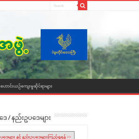
းဟောင်းယဉ်ကျေးမှုဆိုင်ရာများ
ဒေ / နည်းဥပဒေများ
ပဒေများ နှင့် နည်းဥပဒေများကြည့်ရှုရန် >>