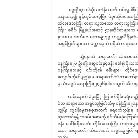
ရှေးဦးစွာ ဝါဆိုသင်္ကန်း ဆက်ကပ်လှူဒါန်းခ
ကန်တော့၍ ဖွင့်လှစ်ပေးခဲ့ပြီး ပဲခူးတိုင်းဒေသကြ
တိုင်းဒေသကြီး တရားလွှတ်တော် တရားသူကြီးချုပ်၊
ကြီး/ ခရိုင်/ မြို့နယ်အဆင့် ဌာနဆိုင်ရာများက 
နာယက၊ အဘိဓဇ မဟာရဌဂုရု ဘဒ္ဒန္တသီရိန္ဒထ
အရှင်မြတ်များက မေတ္တာသုတ် ပရိတ် တရားတော်မ
ထို့နောက် ဆရာတော်၊ သံဃာတော်အရှင်သူ
ဝန်ကြီးချုပ် ဦးမျိုးဆွေဝင်းနှင့်ဇနီး ဒေါ်စိုးစ
ဝန်ကြီးများနှင့် ၎င်းတို့၏ ဇနီးများ၊ တိုင်ဒ
ကျောင်းတိုက်(၉၅)ခုမှ ဆရာတော်/သံဃာတော်(၁၁
မှ သီလရှင် ဆရာကြီး(၂၄၇၆)ပါးအတွက် သီလရှင်ဝတ
ယင်းနောက် ပဲခူးမြို့၊ ကြခတ်ဝိုင်းပရိယတ္
ဝံသ ဆရာတော် အရှင်သူမြတ်ထံမှ ဝန်ကြီးချုပ်
ယူပြီး လှူဒါန်းမှုအစုစုအတွက် ရေစက်သွန်းချ
ဆုတောင်း၍ အခမ်းအနားကို ရုပ်သိမ်းခဲ့ကြောင်း
ဇနီး ဒေါ်စိုးစိုးသက်၊ တိုင်းဒေသကြီး တရားလ
သော ဆရာတော်၊ သံဃာတော် အရှင်သူမြတ် များန
သည်။