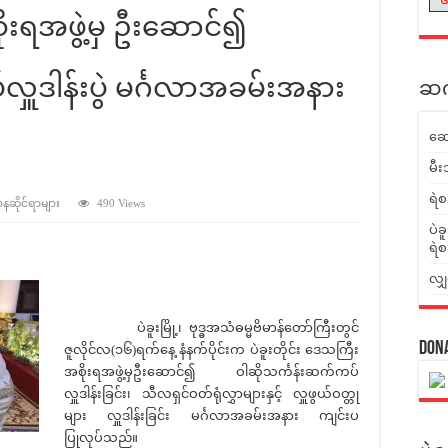
ိုးရအဖွဲ့မှ ဦးဆောင်၍
လှူဒါန်းပွဲ မင်္ဂလာအခမ်းအနား
ဆက်
ဆေ
မီး
ရဲစ
ာနဆိုင်ရာများ
490 Views
ပဲခ
ရဲစ
လျှ
ပဲခူးမြို့၊ ဗုဒ္ဓအသံဓမ္မဗိမာန်တော်ကြီးတွင်
Don
ဇူလိုင်လ(၁၆)ရက်နေ့ နံနက်ပိုင်းက ပဲခူးတိုင်း ဒေသကြီး
အစိုးရအဖွဲ့မှဦးဆောင်၍ ဝါဆိုသင်္ကန်းဆက်ကပ်
လှူဒါန်းခြင်း၊ သီလရှင်ဝတ်ရုံလွှာများနှင့် လှူဖွယ်ဝတ္တု
များ လှူဒါန်းခြင်း မင်္ဂလာအခမ်းအနား ကျင်းပ
ပြုလုပ်သည်။