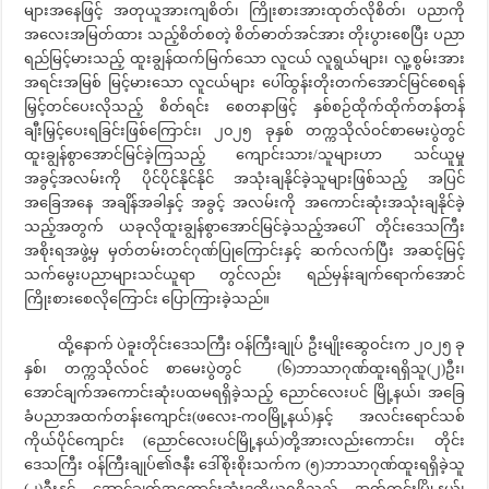
များအနေဖြင့် အတုယူအားကျစိတ်၊ ကြိုးစားအားထုတ်လိုစိတ်၊ ပညာကို
အလေးအမြတ်ထား သည့်စိတ်စတဲ့ စိတ်ဓာတ်အင်အား တိုးပွားစေပြီး ပညာ
ရည်မြင့်မားသည့် ထူးချွန်ထက်မြက်သော လူငယ် လူရွယ်များ၊ လူ့စွမ်းအား
အရင်းအမြစ် မြင့်မားသော လူငယ်များ ပေါ်ထွန်းတိုးတက်အောင်မြင်စေရန်
မြှင့်တင်ပေးလိုသည့် စိတ်ရင်း စေတနာဖြင့် နှစ်စဉ်ထိုက်ထိုက်တန်တန်
ချီးမြှင့်ပေးရခြင်းဖြစ်ကြောင်း၊ ၂၀၂၅ ခုနှစ် တက္ကသိုလ်ဝင်စာမေးပွဲတွင်
ထူးချွန်စွာအောင်မြင်ခဲ့ကြသည့် ကျောင်းသား/သူများဟာ သင်ယူမှု
အခွင့်အလမ်းကို ပိုင်ပိုင်နိုင်နိုင် အသုံးချနိုင်ခဲ့သူများဖြစ်သည့် အပြင်
အခြေအနေ အချိန်အခါနှင့် အခွင့် အလမ်းကို အကောင်းဆုံးအသုံးချနိုင်ခဲ့
သည့်အတွက် ယခုလိုထူးချွန်စွာအောင်မြင်ခဲ့သည့်အပေါ် တိုင်းဒေသကြီး
အစိုးရအဖွဲ့မှ မှတ်တမ်းတင်ဂုဏ်ပြုကြောင်းနှင့် ဆက်လက်ပြီး အဆင့်မြင့်
သက်မွေးပညာများသင်ယူရာ တွင်လည်း ရည်မှန်းချက်ရောက်အောင်
ကြိုးစားစေလိုကြောင်း ပြောကြားခဲ့သည်။
ထို့နောက် ပဲခူးတိုင်းဒေသကြီး ဝန်ကြီးချုပ် ဦးမျိုးဆွေဝင်းက ၂၀၂၅ ခု
နှစ်၊ တက္ကသိုလ်ဝင် စာမေးပွဲတွင် (၆)ဘာသာဂုဏ်ထူးရရှိသူ(၂)ဦး၊
အောင်ချက်အကောင်းဆုံးပထမရရှိခဲ့သည့် ညောင်လေးပင် မြို့နယ်၊ အ‌ခြေ
ခံပညာအထက်တန်းကျောင်း(ဖလေး-ကဝမြို့နယ်)နှင့် အလင်းရောင်သစ်
ကိုယ်ပိုင်ကျောင်း (ညောင်လေးပင်မြို့နယ်)တို့အားလည်းကောင်း၊ တိုင်း
ဒေသကြီး ဝန်ကြီးချုပ်၏ဇနီး ဒေါ်စိုးစိုးသက်က (၅)ဘာသာဂုဏ်ထူးရရှိခဲ့သူ
(၂)ဦးနှင့် အောင်ချက်အကောင်းဆုံးဒုတိယရရှိသည့် အုတ်တွင်းမြို့နယ်၊