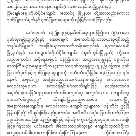
အခြေခံပညာအထက်တန်းကျောင်း(ကမာစဲ-သနပ်ပင်မြို့နယ်)နှင့်
ငြိမ်းချမ်း‌ရေးကိုယ်ပိုင်‌ကျောင်း (တောင်ငူ မြို့နယ်) တို့အားလည်းကောင်း
ဂုဏ်ပြုလက်မှတ်နှင့် ဂုဏ်ပြုဆုငွေများကို ချီးမြှင့်ပေးခဲ့ကြသည်။
ယင်းနောက် လုံခြုံရေးနှင့်နယ်စပ်ရေးရာဝန်ကြီးက (၅)ဘာသာ
ဂုဏ်ထူးရရှိသူ(၃)ဦးနှင့် အောင်ချက် အကောင်းဆုံးတတိယဆုရရှိသည့်
သနပ်ပင်မြို့နယ်၊ အခြေခံပညာအထက်တန်းကျောင်းခွဲ (ညောင်လေးပင်
မြို့နယ်)နှင့် လက်ရွေးစင်ကိုယ်ပိုင်ကျောင်း‌ (အုတ်တွင်းမြို့နယ်) တို့အား
လည်းကောင်း၊ အစိုးရအဖွဲ့ဝင် ဝန်ကြီးများ၊ အတွင်းရေးမှူးနှင့် ပဲခူးတိုင်း
ဒေသကြီးပညာရေးမှူးတို့က (၄)ဘာသာဂုဏ်ထူးရရှိသူ (၅၂)ဦး တို့အား ဂုဏ်
ပြုလက်မှတ်နှင့် ဂုဏ်ပြုဆုငွေများကို အသီးသီးချီးမြှင့်ပေးခဲ့ကြသည်။ ၎င်း
နောက် အမှတ်(၂) အခြေခံပညာအထက်တန်းကျောင်းမှ ကျောင်းသား/
ကျောင်းသူများက “ကောင်းခြင်းမင်္ဂလာသီချင်းဖြင့် လည်းကောင်း၊
အမှတ်(၁)အခြေခံပညာအထက်တန်းကျောင်းမှ ကျောင်းသား/ ကျောင်းသူ
များက”ပန်းဥယျာဉ်” သီးချင်းဖြင့်လည်းကောင်း၊ အထက-မြို့
အနောက်(ခ)ကျောင်းမှ ကျောင်းသား/ ကျောင်းသူများက “ပန်းတိုင်း ပွင့်ပြီ
မြန်မာပြည်” သီချင်းဖြင့်လည်းကောင်း၊ အသီးသီး ဖျော်ဖြေတင်ဆက်ကြရာ
ပဲခူးတိုင်းဒေသကြီး ဝန်ကြီးချုပ်နှင့် ဇနီးတို့က ဂုဏ်ပြုဆုငွေများ ပေးအပ်ချီး
မြှင့်ခဲ့ကြသည်။ ယင်းနောက် (၆)ဘာသာဂုဏ်ထူးရှင် ကျောင်းသူတစ်ဦးက
ကျေးဇူးတင်ဂါရဝစကားပြန်လည်ပြောကြားခဲ့ကာ တိုင်းဒေသကြီး