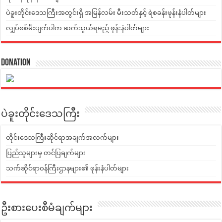
ပဲခူးတိုင်းဒေသကြီးအတွင်းရှိ အမြန်လမ်း မီးသတ်နှင့် ရဲစခန်းဖုန်းနံပါတ်များ
လျှပ်စစ်မီးပျက်ပါက ဆက်သွယ်ရမည့် ဖုန်းနံပါတ်များ
Donation
ပဲခူးတိုင်းဒေသကြီး
တိုင်းဒေသကြီးဆိုင်ရာအချက်အလက်များ
ပြည်သူများမှ တင်ပြချက်များ
သက်ဆိုင်ရာဝန်ကြီးဌာနများ၏ ဖုန်းနံပါတ်များ
ဦးစားပေးစီမံချက်များ