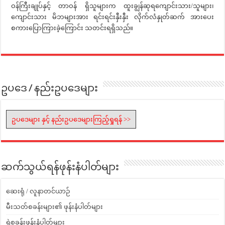
ဝန်ကြီးချုပ်နှင့် တာဝန် ရှိသူများက ထူးချွန်ဆုရကျောင်းသား/သူများ၊
ကျောင်းသား မိဘများအား ရင်းရင်းနှီးနှီး လိုက်လံနှုတ်ဆက် အားပေး
စကားပြောကြားခဲ့ကြောင်း သတင်းရရှိသည်။
ဥပဒေ / နည်းဥပဒေများ
ဥပဒေများ နှင့် နည်းဥပဒေများကြည့်ရှုရန် >>
ဆက်သွယ်ရန်ဖုန်းနံပါတ်များ
ဆေးရုံ / လူနာတင်ယာဉ်
မီးသတ်စခန်းများ၏ ဖုန်းနံပါတ်များ
ရဲစခန်းဖုန်းနံပါတ်များ