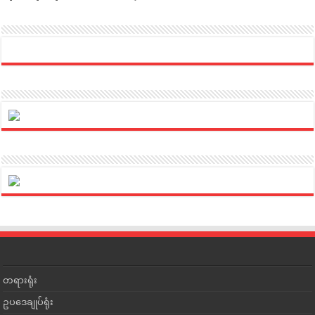
တရားရုံး
ဥပဒေချုပ်ရုံး