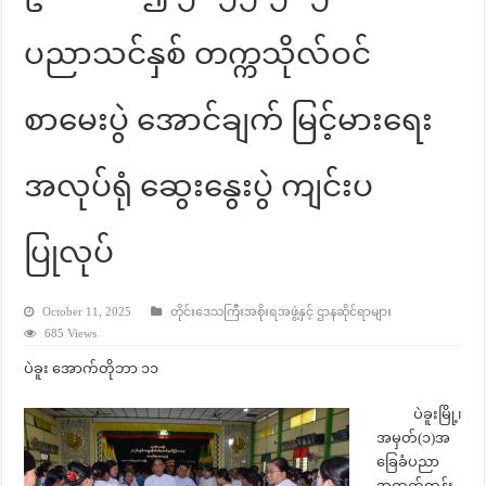
ပညာသင်နှစ် တက္ကသိုလ်ဝင်
စာမေးပွဲ အောင်ချက် မြင့်မားရေး
အလုပ်ရုံ ဆွေးနွေးပွဲ ကျင်းပ
ပြုလုပ်
October 11, 2025
တိုင်းဒေသကြီးအစိုးရအဖွဲ့နှင့် ဌာနဆိုင်ရာများ
685 Views
ပဲခူး အောက်တိုဘာ ၁၁
ပဲခူးမြို့၊
အမှတ်(၁)အ
ခြေခံပညာ
အထက်တန်း