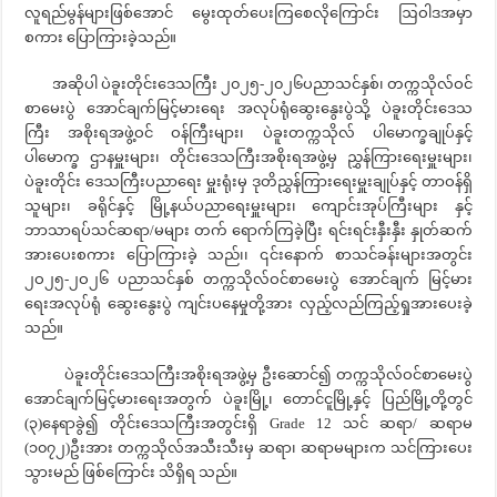
လူရည်မွန်များဖြစ်အောင် မွေးထုတ်ပေးကြစေလိုကြောင်း ဩဝါဒအမှာ
စကား ပြောကြားခဲ့သည်။
အဆိုပါ ပဲခူးတိုင်းဒေသကြီး ၂၀၂၅-၂၀၂၆ပညာသင်နှစ်၊ တက္ကသိုလ်ဝင်
စာမေးပွဲ အောင်ချက်မြင့်မားရေး အလုပ်ရုံဆွေးနွေးပွဲသို့ ပဲခူးတိုင်းဒေသ
ကြီး အစိုးရအဖွဲ့ဝင် ဝန်ကြီးများ၊ ပဲခူးတက္ကသိုလ် ပါမောက္ခချုပ်နှင့်
ပါမောက္ခ ဌာနမှူးများ၊ တိုင်းဒေသကြီးအစိုးရအဖွဲ့မှ ညွှန်ကြားရေးမှူးများ၊
ပဲခူးတိုင်း ဒေသကြီးပညာရေး မှူးရုံးမှ ဒုတိညွှန်ကြားရေးမှူးချုပ်နှင့် တာဝန်ရှိ
သူများ၊ ခရိုင်နှင့် မြို့နယ်ပညာရေးမှူးများ၊ ကျောင်းအုပ်ကြီးများ နှင့်
ဘာသာရပ်သင်ဆရာ/မများ တက် ရောက်ကြခဲ့ပြီး ရင်းရင်းနှီးနှီး နှုတ်ဆက်
အားပေးစကား ပြောကြားခဲ့ သည်၊၊ ၎င်းနောက် စာသင်ခန်းများအတွင်း
၂ဝ၂၅-၂ဝ၂၆ ပညာသင်နှစ် တက္ကသိုလ်ဝင်စာမေးပွဲ အောင်ချက် မြင့်မား
ရေးအလုပ်ရုံ ဆွေးနွေးပွဲ ကျင်းပနေမှုတို့အား လှည့်လည်ကြည့်ရှုအားပေးခဲ့
သည်။
ပဲခူးတိုင်းဒေသကြီးအစိုးရအဖွဲ့မှ ဦးဆောင်၍ တက္ကသိုလ်ဝင်စာမေးပွဲ
အောင်ချက်မြင့်မားရေးအတွက် ပဲခူးမြို့၊ တောင်ငူမြို့နှင့် ပြည်မြို့တို့တွင်
(၃)နေရာခွဲ၍ တိုင်းဒေသကြီးအတွင်းရှိ Grade 12 သင် ဆရာ/ ဆရာမ
(၁၀၇၂)ဦးအား တက္ကသိုလ်အသီးသီးမှ ဆရာ၊ ဆရာမများက သင်ကြားပေး
သွားမည် ဖြစ်ကြောင်း သိရှိရ သည်။