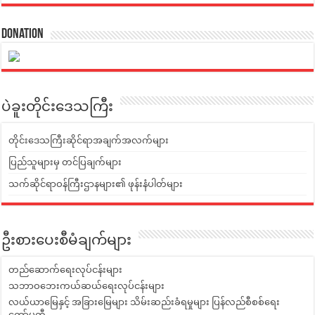
Donation
ပဲခူးတိုင်းဒေသကြီး
တိုင်းဒေသကြီးဆိုင်ရာအချက်အလက်များ
ပြည်သူများမှ တင်ပြချက်များ
သက်ဆိုင်ရာဝန်ကြီးဌာနများ၏ ဖုန်းနံပါတ်များ
ဦးစားပေးစီမံချက်များ
တည်ဆောက်ရေးလုပ်ငန်းများ
သဘာဝဘေးကယ်ဆယ်ရေးလုပ်ငန်းများ
လယ်ယာမြေနှင့် အခြားမြေများ သိမ်းဆည်းခံရမှုများ ပြန်လည်စီစစ်ရေး
ကော်မတီ