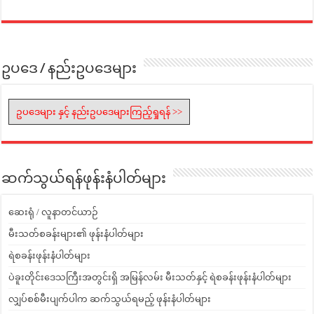
ဥပဒေ / နည်းဥပဒေများ
ဥပဒေများ နှင့် နည်းဥပဒေများကြည့်ရှုရန် >>
ဆက်သွယ်ရန်ဖုန်းနံပါတ်များ
ဆေးရုံ / လူနာတင်ယာဉ်
မီးသတ်စခန်းများ၏ ဖုန်းနံပါတ်များ
ရဲစခန်းဖုန်းနံပါတ်များ
ပဲခူးတိုင်းဒေသကြီးအတွင်းရှိ အမြန်လမ်း မီးသတ်နှင့် ရဲစခန်းဖုန်းနံပါတ်များ
လျှပ်စစ်မီးပျက်ပါက ဆက်သွယ်ရမည့် ဖုန်းနံပါတ်များ