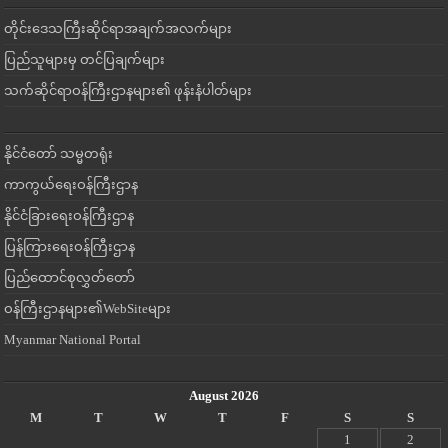
တိုင်းဒေသကြီးဆိုင်ရာအချက်အလက်များ
ပြည်သူများမှ တင်ပြချက်များ
သက်ဆိုင်ရာဝန်ကြီးဌာနများ၏ ဖုန်းနံပါတ်များ
နိုင်ငံတော် သမ္မတရုံး
ကာကွယ်ရေးဝန်ကြီးဌာန
နိုင်ငံခြားရေးဝန်ကြီးဌာန
ပြန်ကြားရေးဝန်ကြီးဌာန
ပြည်ထောင်စုလွှတ်တော်
ဝန်ကြီးဌာနများ၏WebSiteများ
Myanmar National Portal
August 2026
M
T
W
T
F
S
S
1
2