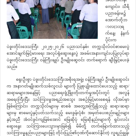
ကျောင်း၊ သီရိ
ပညာခန်းမ၌
အောက်တိုဘ
ာလ(၁၁)ရ
က်နေ့၊ နံနက်
ပိုင်းက
ပဲခူးတိုင်းဒေသကြီး ၂၀၂၅-၂၀၂၆ ပညာသင်နှစ်၊ တက္ကသိုလ်ဝင်စာမေးပွဲ
အောင်ချက်မြင့်မားရေး အလုပ်ရုံဆွေးနွေးပွဲ အခမ်းအနားကျင်းပပြုလုပ်ရာ
ပဲခူးတိုင်းဒေသကြီး ဝန်ကြီးချုပ် ဦးမျိုးဆွေဝင်း တက်ရောက် ချီးမြှင့်ပေးခဲ့
သည်။
ရှေးဦးစွာ ပဲခူးတိုင်းဒေသကြီးအစိုးရအဖွဲ့၊ ဝန်ကြီးချုပ် ဦးမျိုးဆွေဝင်း
က အနာဂတ်မျိုးဆက်သစ်လူငယ် များကို ပြုစုပျိုးထောင်ပေးသည့် ဆရာ/
ဆရာမများအနေဖြင့် ပညာရေးဖွံ့ဖြိုးတိုးတက်မှုအပိုင်းတွင် အလွန်
အရေးကြီးပြီး သင်ကြားမှုအရည်အသွေး အစဉ်မြင့်မားစေရန် လိုအပ်မှာ
ဖြစ်ကြောင်း၊ တက္ကသိုလ်များမှ စာစစ် အတွေ့အကြုံရှိသည့် ဆရာ/ဆရာ
များမှ စာမေးပွဲနှင့်ပတ်သက်သည့် မေးခွန်းပုံစံ၊ အမှတ်ပေးစည်းမျဉ်းများ
နှင့်အညီ အံဝင်ခွင်ကျဖြစ်အောင် ဖြေဆိုပုံ ဖြေဆိုနည်းများကို ရှင်းလင်း
ဆွေးနွေး သင်ကြားပေးသွားမှာဖြစ်၍ မိမိတို့ တက်မြောက်ထားသည့်
သင်ကြားမှုနည်းပညာများဖြင့် တိုင်းပြည်၏ဂုဏ်ကိုဆောင်နိုင်တဲ့ လူရည်ချွန်၊