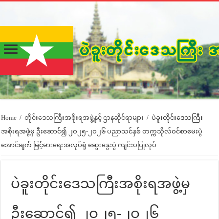
Home
/
တိုင်းဒေသကြီးအစိုးရအဖွဲ့နှင့် ဌာနဆိုင်ရာများ
/
ပဲခူးတိုင်းဒေသကြီး
အစိုးရအဖွဲ့မှ ဦးဆောင်၍ ၂ဝ၂၅-၂ဝ၂၆ ပညာသင်နှစ် တက္ကသိုလ်ဝင်စာမေးပွဲ
အောင်ချက် မြင့်မားရေးအလုပ်ရုံ ဆွေးနွေးပွဲ ကျင်းပပြုလုပ်
ပဲခူးတိုင်းဒေသကြီးအစိုးရအဖွဲ့မှ
ဦးဆောင်၍ ၂ဝ၂၅-၂ဝ၂၆