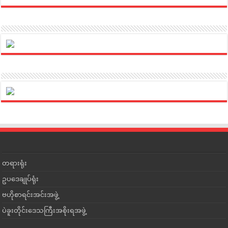
တရားရုံး
ဥပဒေချုပ်ရုံး
ဗဟိုစာရင်းအင်းအဖွဲ့
ပဲခူးတိုင်းဒေသကြီးအစိုးရအဖွဲ့