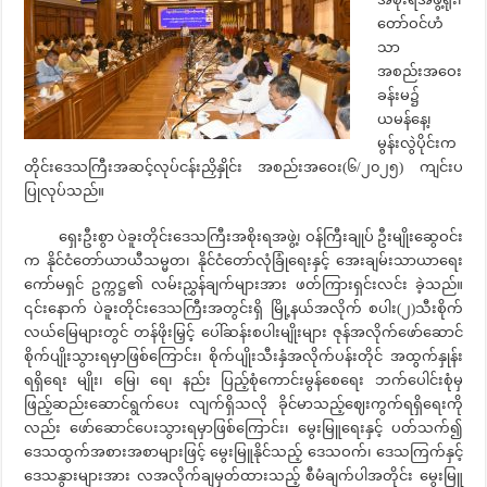
တော်ဝင်ဟံ
သာ
အစည်းအဝေး
ခန်းမ၌
ယမန်နေ့၊
မွန်းလွဲပိုင်းက
တိုင်းဒေသကြီးအဆင့်လုပ်ငန်းညှိနှိုင်း အစည်းအဝေး(၆/၂၀၂၅) ကျင်းပ
ပြုလုပ်သည်။
ရှေးဦးစွာ ပဲခူးတိုင်းဒေသကြီးအစိုးရအဖွဲ့၊ ဝန်ကြီးချုပ် ဦးမျိုးဆွေဝင်း
က နိုင်ငံတော်ယာယီသမ္မတ၊ နိုင်ငံတော်လုံခြုံရေးနှင့် အေးချမ်းသာယာရေး
ကော်မရှင် ဥက္ကဋ္ဌ၏ လမ်းညွှန်ချက်များအား ဖတ်ကြားရှင်းလင်း ခဲ့သည်။
၎င်းနောက် ပဲခူးတိုင်းဒေသကြီးအတွင်းရှိ မြို့နယ်အလိုက် စပါး(၂)သီးစိုက်
လယ်မြေများတွင် တန်ဖိုးမြှင့် ပေါ်ဆန်းစပါးမျိုးများ ဇုန်အလိုက်ဖော်ဆောင်
စိုက်ပျိုးသွားရမှာဖြစ်ကြောင်း၊ စိုက်ပျိုးသီးနှံအလိုက်ပန်းတိုင် အထွက်နှုန်း
ရရှိရေး မျိုး၊ မြေ၊ ရေ၊ နည်း ပြည့်စုံကောင်းမွန်စေရေး ဘက်ပေါင်းစုံမှ
ဖြည့်ဆည်းဆောင်ရွက်ပေး လျက်ရှိသလို ခိုင်မာသည့်ဈေးကွက်ရရှိရေးကို
လည်း ဖော်ဆောင်ပေးသွားရမှာဖြစ်ကြောင်း၊ မွေးမြူရေးနှင့် ပတ်သက်၍
ဒေသထွက်အစားအစာများဖြင့် မွေးမြူနိုင်သည့် ဒေသဝက်၊ ဒေသကြက်နှင့်
ဒေသနွားများအား လအလိုက်ချမှတ်ထားသည့် စီမံချက်ပါအတိုင်း မွေးမြူ