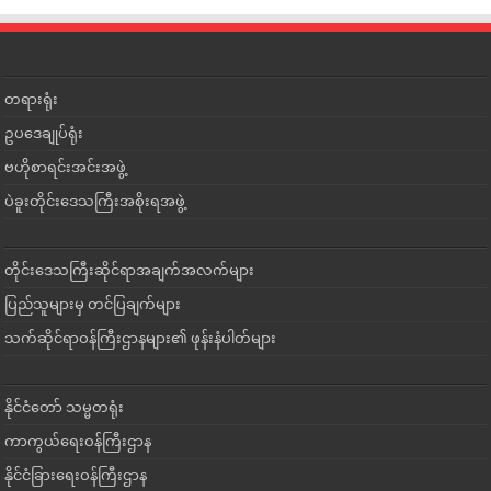
တရားရုံး
ဥပဒေချုပ်ရုံး
ဗဟိုစာရင်းအင်းအဖွဲ့
ပဲခူးတိုင်းဒေသကြီးအစိုးရအဖွဲ့
တိုင်းဒေသကြီးဆိုင်ရာအချက်အလက်များ
ပြည်သူများမှ တင်ပြချက်များ
သက်ဆိုင်ရာဝန်ကြီးဌာနများ၏ ဖုန်းနံပါတ်များ
နိုင်ငံတော် သမ္မတရုံး
ကာကွယ်ရေးဝန်ကြီးဌာန
နိုင်ငံခြားရေးဝန်ကြီးဌာန