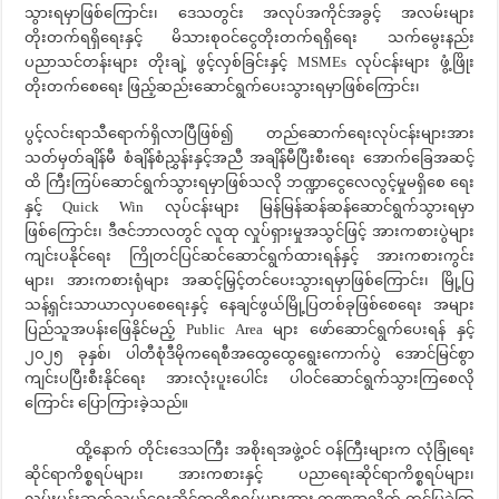
သွားရမှာဖြစ်ကြောင်း၊ ဒေသတွင်း အလုပ်အကိုင်အခွင့် အလမ်းများ
တိုးတက်ရရှိရေးနှင့် မိသားစုဝင်ငွေတိုးတက်ရရှိရေး သက်မွေးနည်း
ပညာသင်တန်းများ တိုးချဲ့ ဖွင့်လှစ်ခြင်းနှင့် MSMEs လုပ်ငန်းများ ဖွံ့ဖြိုး
တိုးတက်စေရေး ဖြည့်ဆည်းဆောင်ရွက်ပေးသွားရမှာဖြစ်ကြောင်း၊
ပွင့်လင်းရာသီရောက်ရှိလာပြီဖြစ်၍ တည်ဆောက်ရေးလုပ်ငန်းများအား
သတ်မှတ်ချိန်မီ စံချိန်စံညွှန်းနှင့်အညီ အချိန်မီပြီးစီးရေး အောက်ခြေအဆင့်
ထိ ကြီးကြပ်ဆောင်ရွက်သွားရမှာဖြစ်သလို ဘဏ္ဍာငွေလေလွင့်မှုမရှိစေ ရေး
နှင့် Quick Win လုပ်ငန်းများ မြန်မြန်ဆန်ဆန်ဆောင်ရွက်သွားရမှာ
ဖြစ်ကြောင်း၊ ဒီဇင်ဘာလတွင် လူထု လှုပ်ရှားမှုအသွင်ဖြင့် အားကစားပွဲများ
ကျင်းပနိုင်ရေး ကြိုတင်ပြင်ဆင်ဆောင်ရွက်ထားရန်နှင့် အားကစားကွင်း
များ၊ အားကစားရုံများ အဆင့်မြှင့်တင်ပေးသွားရမှာဖြစ်ကြောင်း၊ မြို့ပြ
သန့်ရှင်းသာယာလှပစေရေးနှင့် နေချင်ဖွယ်မြို့ပြတစ်ခုဖြစ်စေရေး အများ
ပြည်သူအပန်းဖြေနိုင်မည့် Public Area များ ဖော်ဆောင်ရွက်ပေးရန် နှင့်
၂၀၂၅ ခုနှစ်၊ ပါတီစုံဒီမိုကရေစီအထွေထွေရွေးကောက်ပွဲ အောင်မြင်စွာ
ကျင်းပပြီးစီးနိုင်ရေး အားလုံးပူးပေါင်း ပါဝင်ဆောင်ရွက်သွားကြစေလို
ကြောင်း ပြောကြားခဲ့သည်။
ထို့နောက် တိုင်းဒေသကြီး အစိုးရအဖွဲ့ဝင် ဝန်ကြီးများက လုံခြုံရေး
ဆိုင်ရာကိစ္စရပ်များ၊ အားကစားနှင့် ပညာရေးဆိုင်ရာကိစ္စရပ်များ၊
လမ်းပန်းဆက်သွယ်ရေးဆိုင်ရာကိစ္စရပ်များအား ကဏ္ဍအလိုက် တင်ပြခဲ့ကြ