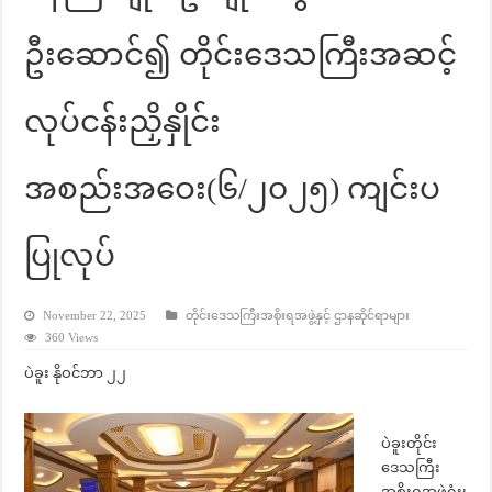
ဦးဆောင်၍ တိုင်းဒေသကြီးအဆင့်
လုပ်ငန်းညှိနှိုင်း
အစည်းအဝေး(၆/၂၀၂၅) ကျင်းပ
ပြုလုပ်
November 22, 2025
တိုင်းဒေသကြီးအစိုးရအဖွဲ့နှင့် ဌာနဆိုင်ရာများ
360 Views
ပဲခူး နိုဝင်ဘာ ၂၂
ပဲခူးတိုင်း
ဒေသကြီး
အစိုးရအဖွဲ့ရုံး၊