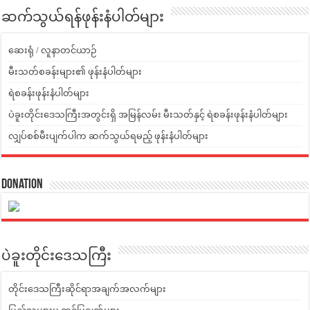
ဆက်သွယ်ရန်ဖုန်းနံပါတ်များ
ဆေးရုံ / လူနာတင်ယာဉ်
မီးသတ်စခန်းများ၏ ဖုန်းနံပါတ်များ
ရဲစခန်းဖုန်းနံပါတ်များ
ပဲခူးတိုင်းဒေသကြီးအတွင်းရှိ အမြန်လမ်း မီးသတ်နှင့် ရဲစခန်းဖုန်းနံပါတ်များ
လျှပ်စစ်မီးပျက်ပါက ဆက်သွယ်ရမည့် ဖုန်းနံပါတ်များ
Donation
ပဲခူးတိုင်းဒေသကြီး
တိုင်းဒေသကြီးဆိုင်ရာအချက်အလက်များ