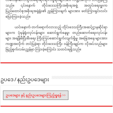
သည်။ ၎င်းနောက် တိုင်းဒေသကြီးအစိုးရအဖွဲ့ အတွင်းရေးမှူးက
ပြည်ထောင်စုအစိုးရအဖွဲ့ရုံး၏ ညွှန်ကြားချက် များအား ဖတ်ကြားရှင်းလင်း
ပြောကြားခဲ့သည်။
ယင်းနောက် တက်ရောက်လာသည့် တိုင်းဒေသကြီးအဆင့်ဌာနဆိုင်ရာ
များက ပုံမှန်ရုံးလုပ်ငန်းများ ဆောင်ရွက်နေမှု၊ တည်ဆောက်ရေးလုပ်ငန်း
များ အချိန်မီပြီးစီးရေး ကြီးကြပ်ဆောင်ရွက်လျက်ရှိမှု အခြေအနေ များအား
ကဏ္ဍအလိုက် တင်ပြခဲ့ရာ တိုင်းဒေသကြီး ဝန်ကြီးချုပ်က လိုအပ်သည်များ
ဖြည့်စွက်လမ်းညွှန်မှာ ကြားခဲ့ကြောင်း သတင်းရရှိသည်။
ဥပဒေ / နည်းဥပဒေများ
ဥပဒေများ နှင့် နည်းဥပဒေများကြည့်ရှုရန် >>