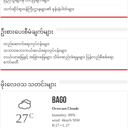
ပြည်သူများမှ တင်ပြချက်များ
သက်ဆိုင်ရာဝန်ကြီးဌာနများ၏ ဖုန်းနံပါတ်များ
ဦးစားပေးစီမံချက်များ
တည်ဆောက်ရေးလုပ်ငန်းများ
သဘာဝဘေးကယ်ဆယ်ရေးလုပ်ငန်းများ
လယ်ယာမြေနှင့် အခြားမြေများ သိမ်းဆည်းခံရမှုများ ပြန်လည်စီစစ်ရေး
ကော်မတီ
မိုးလေဝသ သတင်းများ
Bago
Overcast Clouds
27
C
humidity: 89%
wind: 4km/h SSW
H 27 • L 27