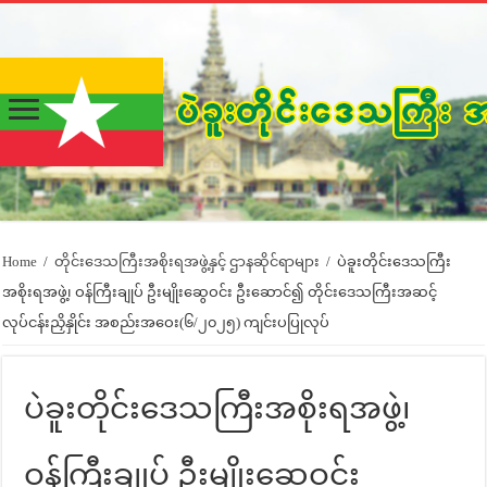
Home
/
တိုင်းဒေသကြီးအစိုးရအဖွဲ့နှင့် ဌာနဆိုင်ရာများ
/
ပဲခူးတိုင်းဒေသကြီး
အစိုးရအဖွဲ့၊ ဝန်ကြီးချုပ် ဦးမျိုးဆွေဝင်း ဦးဆောင်၍ တိုင်းဒေသကြီးအဆင့်
လုပ်ငန်းညှိနှိုင်း အစည်းအဝေး(၆/၂၀၂၅) ကျင်းပပြုလုပ်
ပဲခူးတိုင်းဒေသကြီးအစိုးရအဖွဲ့၊
ဝန်ကြီးချုပ် ဦးမျိုးဆွေဝင်း