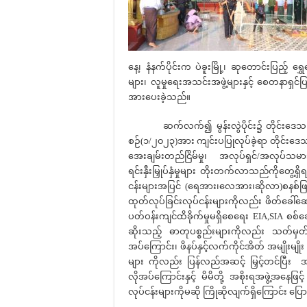
နေ့၊ နံနက်ပိုင်းက ပဲခူးမြို့၊ ဆုတောင်းပြည့် ရ
များ၊ လူမှုရေးအသင်းအဖွဲ့များနှင့် စေတနာရှင်ပြ
အားပေးခဲ့သည်။
ဆက်လက်၍ မွန်းလွဲပိုင်း၌ တိုင်းဒေသကြီးရင်း
စဉ်(၁/၂၀၂၃)အား ကျင်းပပြုလုပ်ခဲ့ရာ တိုင်းဒေသက
အေးချမ်းတည်ငြိမ်မှု၊ အလုပ်ရှင်/အလုပ်သမားပ
ရင်းနှီးမြှုပ်နှံမှုများ တိုးတက်လာသည်ကိုတွေ့ရှ
ငန်းများအပြင် (ရေအား၊လေအား၊ဆိုလာ)စနစ်ဖြင
ထုတ်လုပ်ခြင်းလုပ်ငန်းများကိုလည်း ဖိတ်ခေါ်ဆ
ပတ်ဝန်းကျင်ထိခိုက်မှုမရှိစေရေး EIA,SIA စစ
ဆိုးသည့် ဓာတုပစ္စည်းများကိုလည်း သတ်မှတ
အပ်ကြောင်း၊ ဖိနပ်နှင့်လက်ကိုင်အိတ် အမျိုးမ
များ ကိုလည်း ပြန်လည်အဆင့် မြှင့်တင်ပြီး အသ
လိုအပ်ကြောင်းနှင့် မိမိတို့ အစိုးရအဖွဲ့အနေဖြင
လုပ်ငန်းများကိုမဆို ကြိုဆိုလျက်ရှိကြောင်း ပြ