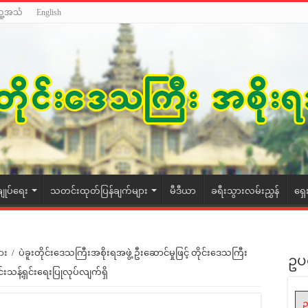
သူ့အသံ
English
ချုပ်ရေး
သတင်းထုတ်ပြန်ချက်များ
မီဒီယာ
ခရီးသွားလမ်းညွှန်
ရှေ
ား
/
ပဲခူးတိုင်းဒေသကြီးအစိုးရအဖွဲ့ ဦးဆောင်မှုဖြင့် တိုင်းဒေသကြီး
ဥပ
်းသန့်ရှင်းရေးပြုလုပ်လျက်ရှိ
ဥ