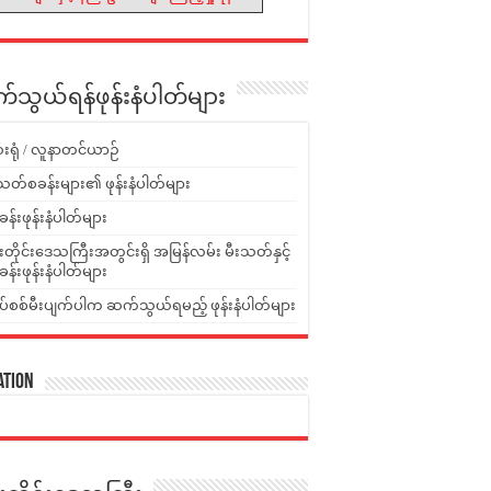
သွယ်ရန်ဖုန်းနံပါတ်များ
းရုံ / လူနာတင်ယာဉ်
သတ်စခန်းများ၏ ဖုန်းနံပါတ်များ
ခန်းဖုန်းနံပါတ်များ
ူးတိုင်းဒေသကြီးအတွင်းရှိ အမြန်လမ်း မီးသတ်နှင့်
ခန်းဖုန်းနံပါတ်များ
ပ်စစ်မီးပျက်ပါက ဆက်သွယ်ရမည့် ဖုန်းနံပါတ်များ
ation