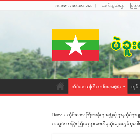
ဆက်သွယ်ရန်
ပြည်
FRIDAY , 7 AUGUST 2026
တိုင်းဒေသကြီး အစိုးရအဖွဲ့ရုံး
အုပ်
Home
/
တိုင်းဒေသကြီးအစိုးရအဖွဲ့နှင့် ဌာနဆိုင်ရာမျ
အတွင်း တန်ခိုးကြီးဘုရားစေတီပုထိုးများတွင် စုပေါင