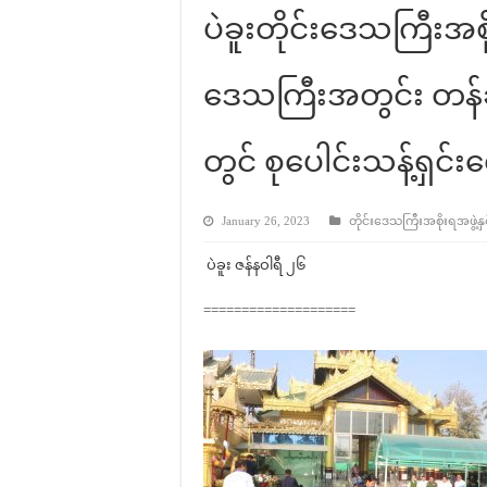
ပဲခူးတိုင်းဒေသကြီးအစို
ဒေသကြီးအတွင်း တန်ခိ
တွင် စုပေါင်းသန့်ရှင်း
January 26, 2023
တိုင်းဒေသကြီးအစိုးရအဖွဲ့နှင
ပဲခူး ဇန်နဝါရီ ၂၆
====================