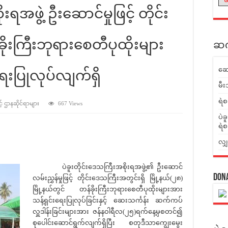
းရအဖွဲ့ ဦးဆောင်မှုဖြင့် တိုင်း
ုးကြီးဘုရားစေတီပုထိုးများ
ဆက်
ဆေ
ရေးပြုလုပ်လျက်ရှိ
မီး
ရဲစ
့် ဌာနဆိုင်ရာများ
667 Views
ပဲခ
ရဲစ
လျှ
ပဲခူးတိုင်းဒေသကြီးအစိုးရအဖွဲ့၏ ဦးဆောင်
Don
လမ်းညွှန်မှုဖြင့် တိုင်းဒေသကြီးအတွင်းရှိ မြို့နယ်(၂၈)
မြို့နယ်တွင် တန်ခိုးကြီးဘုရားစေတီပုထိုးများအား
သန့်ရှင်းရေးပြုလုပ်ခြင်းနှင့် ဆေးသင်္ကန်း ဆက်ကပ်
လှူဒါန်းခြင်းများအား ဇန်နဝါရီလ(၂၅)ရက်နေ့မှစတင်၍
စုပေါင်းဆောင်ရွက်လျက်ရှိပြီး စတုဒီသာကျွေးမွေး