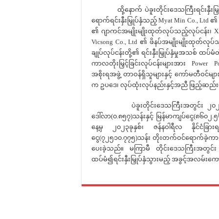
ထို့နောက် ပဲခူးတိုင်းဒေသကြီးရင်းနှီးမြှုပ
ရောက်ရင်းနှီးမြှုပ်နှံသည့် Myat Min Co., Ltd 
၏ ဂျာကင်အမျိုးမျိုးထုတ်လုပ်သည့်လုပ်ငန်း၊
Vicsong Co., Ltd ၏ ဖိနပ်အမျိုးမျိုးထုတ်လု
ချုပ်လုပ်ငန်းတို့၏ ရင်းနှီးမြှုပ်နှံမှုအသစ် ထ
ကာလတိုးမြှင့်ခြင်းလုပ်ငန်းများအား Power P
အစိုးရအဖွဲ့ တာဝန်ရှိသူများနှင့် ကော်မတီဝင်မျာ
က ဥပဒေ၊ လုပ်ထုံးလုပ်နည်းနှင့်အညီ ဖြည့်ဆည်
ပဲခူးတိုင်းဒေသကြီးအတွင်း ၂၀၂၃ ခုနှစ်၊ ဇ
ဒေါ်လာ(၀.၈၅၇)သန်းနှင့် မြန်မာကျပ်ငွေ(၈၆၀၂.
နေ့မှ ၂၀၂၃ခုနှစ်၊ ဇန်နဝါရီလ နိုင်ငံခြားရင
ငွေ(၇၂၅၁၀.၇၇၅)သန်း တိုးတက်ဝင်ရောက်ခဲ့ကာ
ပေးခဲ့သည်။ မကြာမီ တိုင်းဒေသကြီးအတွင်း ကိုရီးယ
ထပ်မံ၍ရင်းနှီးမြှုပ်နှံသွားမည့် အခွင့်အလမ်းက