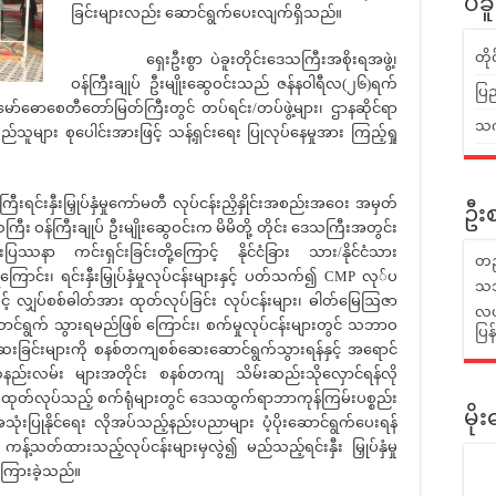
ပဲခ
ခြင်းများလည်း ဆောင်ရွက်ပေးလျက်ရှိသည်။
တိ
ရှေးဦးစွာ ပဲခူးတိုင်းဒေသကြီးအစိုးရအဖွဲ့၊
ဝန်ကြီးချုပ် ဦးမျိုးဆွေဝင်းသည် ဇန်နဝါရီလ(၂၆)ရက်
ပြည
ွှေမော်ဓောစေတီတော်မြတ်ကြီးတွင် တပ်ရင်း/တပ်ဖွဲ့များ၊ ဌာနဆိုင်ရာ
သက်
ည်သူများ စုပေါင်းအားဖြင့် သန့်ရှင်းရေး ပြုလုပ်နေမှုအား ကြည့်ရှု
နှီးမြှုပ်နှံမှုကော်မတီ လုပ်ငန်းညှိနှိုင်းအစည်းအဝေး အမှတ်
ဦးစ
ြီး ဝန်ကြီးချုပ် ဦးမျိုးဆွေဝင်းက မိမိတို့ တိုင်း ဒေသကြီးအတွင်း
ြဿနာ ကင်းရှင်းခြင်းတို့ကြောင့် နိုင်ငံခြား သား/နိုင်ငံသား
တည
ိရကြောင်း၊ ရင်းနှီးမြှုပ်နှံမှုလုပ်ငန်းများနှင့် ပတ်သက်၍ CMP လု်ပ
သဘ
့် လျှပ်စစ်ဓါတ်အား ထုတ်လုပ်ခြင်း လုပ်ငန်းများ၊ ဓါတ်မြေဩဇာ
လယ်
ောင်ရွက် သွားရမည်ဖြစ် ကြောင်း၊ စက်မှုလုပ်ငန်းများတွင် သဘာဝ
ပြ
်ဆေးခြင်းများကို စနစ်တကျစစ်ဆေးဆောင်ရွက်သွားရန်နှင့် အရောင်
်နည်းလမ်း များအတိုင်း စနစ်တကျ သိမ်းဆည်းသိုလှောင်ရန်လို
ျိုး ထုတ်လုပ်သည့် စက်ရုံများတွင် ဒေသထွက်ရာဘာကုန်ကြမ်းပစ္စည်း
မိ
ုံးပြုနိုင်ရေး လိုအပ်သည့်နည်းပညာများ ပံ့ပိုးဆောင်ရွက်ပေးရန်
့် ကန့်သတ်ထားသည့်လုပ်ငန်းများမှလွဲ၍ မည်သည့်ရင်းနှီး မြှုပ်နှံမှု
ောကြားခဲ့သည်။