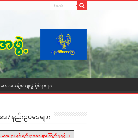
းဟောင်းယဉ်ကျေးမှုဆိုင်ရာများ
ဒေ / နည်းဥပဒေများ
ပဒေများ နှင့် နည်းဥပဒေများကြည့်ရှုရန် >>