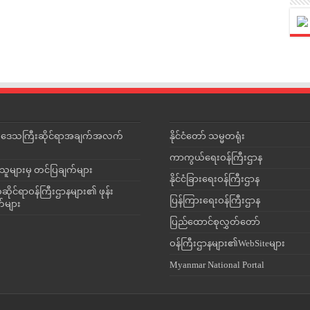
င်းဒေသကြီးဆိုင်ရာအချက်အလက်
နိုင်ငံတော် သမ္မတရုံး
ကာကွယ်ရေးဝန်ကြီးဌာန
သူများမှ တင်ပြချက်များ
နိုင်ငံခြားရေးဝန်ကြီးဌာန
ိုင်ရာဝန်ကြီးဌာနများ၏ ဖုန်း
ပြန်ကြားရေးဝန်ကြီးဌာန
တ်များ
ပြည်ထောင်စုလွှတ်တော်
ဝန်ကြီးဌာနများ၏WebSiteများ
Myanmar National Portal