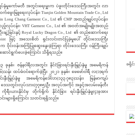
်နှံမှုကော်မတီ အတွင်းရေးမှူးက ပဲခူးတိုင်းဒေသကြီးအတွင်း လာ
၏ ဝက်မွေးမြူရေးလုပ်ငန်း၊ Tianjin Golden Mountain Trade Co., Ltd
 Xin Long Chang Garment Co., Ltd ၏ CMP အထည်ချုပ်လုပ်ငန်း၊
ပ်သည့်လုပ်ငန်း၊ VHT Garment Co., Ltd ၏ အဝတ်အမျိုးမျိုးအထည်
ပ်မံတိုးချဲ့ခြင်းနှင့် Royal Lucky Dragon Co., Ltd ၏ တည်ဆောက်ရေး
oint ဖြင့် အသေးစိတ် ရှင်းလင်းတင်ပြခဲ့မှုပေါ် တိုင်းဒေသကြီး
းက ဝိုင်းဝန်းအကြံပြုဆွေးနွေးခဲ့ကြရာ တိုင်းဒေသကြီး ဝန်ကြီးချုပ်
းဆောင်ရွက်ပေးခဲ့ကြောင်း သိရှိရသည်။
ခရို
န်နဝါရီလအတွင်း နိုင်ငံခြားရင်းနှီးမြှုပ်နှံမှု အမေရိကန်
၅၆)သန်း ထပ်မံဝင်ရောက်ခဲ့ပြီး ၂၀၂၁ ခုနှစ်၊ ဖေဖော်ဝါရီ လ(၁)ရက်
်းနှီးမြှုပ်နှံမှု အမေရိကန်ဒေါ်လာ(၁၃၃.၇၈၃)သန်း၊ မြန်မာကျပ်
 ဒေသတွင်းလုပ်သား(၇၇၈၅)ဦး အလုပ်အကိုင် အခွင့်အလမ်းဖန်တီး
ားနိုင်ငံမှ တိုက်ရိုက် နိုင်ငံခြား ရင်းနှီးမြှုပ်နှံမှု(၄)ခုအား
ောင်းများရှိကြောင်း သတင်းရရှိသည်။