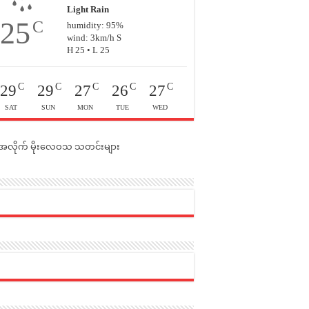
Light Rain
25
C
humidity: 95%
wind: 3km/h S
H 25 • L 25
C
C
C
C
C
29
29
27
26
27
SAT
SUN
MON
TUE
WED
င်အလိုက် မိုးလေဝသ သတင်းများ