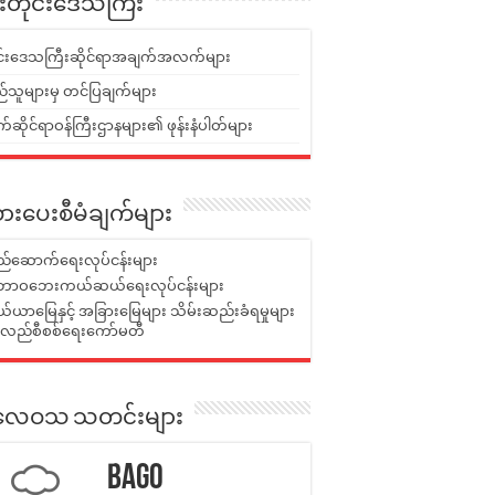
ူးတိုင်းဒေသကြီး
ုင်းဒေသကြီးဆိုင်ရာအချက်အလက်များ
်သူများမှ တင်ပြချက်များ
ဆိုင်ရာဝန်ကြီးဌာနများ၏ ဖုန်းနံပါတ်များ
ားပေးစီမံချက်များ
်ဆောက်ရေးလုပ်ငန်းများ
ာဝဘေးကယ်ဆယ်ရေးလုပ်ငန်းများ
ယာမြေနှင့် အခြားမြေများ သိမ်းဆည်းခံရမှုများ
န်လည်စီစစ်ရေးကော်မတီ
ုးလေဝသ သတင်းများ
Bago