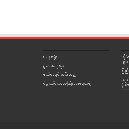
တရားရုံး
တို
များ
ဥပဒေချုပ်ရုံး
ပြည်
ဗဟိုစာရင်းအင်းအဖွဲ့
သက်ဆ
ပဲခူးတိုင်းဒေသကြီးအစိုးရအဖွဲ့
နံပါ