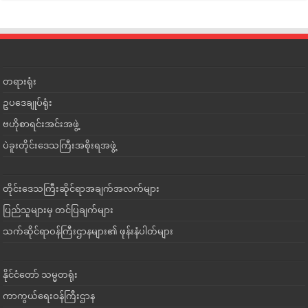
တရားရုံး
ဥပဒေချုပ်ရုံး
ဗဟိုစာရင်းအင်းအဖွဲ့
ပဲခူးတိုင်းဒေသကြီးအစိုးရအဖွဲ့
တိုင်းဒေသကြီးဆိုင်ရာအချက်အလက်များ
ပြည်သူများမှ တင်ပြချက်များ
သက်ဆိုင်ရာဝန်ကြီးဌာနများ၏ ဖုန်းနံပါတ်များ
နိုင်ငံတော် သမ္မတရုံး
ကာကွယ်ရေးဝန်ကြီးဌာန