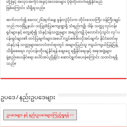
တို့ဖြင့် အလုပ်အကိုင်အခွင့်အလမ်းများ ပိုမိုတိုးတက်ရရှိနိုင်မည်
ဖြစ်ကြောင်း သိရှိရသည်။
ဆက်လက်၍ မေလ(၂၆)ရက်နေ့၊ မွန်းလွဲပိုင်းက တိုင်းဒေသကြီး ဝန်ကြီးချုပ်
သည် ကဝမြို့နယ်၊ သပြု(စံပြ)ကျေးရွာရှိ သံရည်ကျို၊ ဒါန်၊ သတ္တု လုပ်ငန်း
ရှင်များနှင့် တွေ့ဆုံ၍ သံနှင့်ဒန်သတ္တုများ အရည်ကျို ပုံလောင်းပုံသွင်း လု်ပ
ငန်းရှင်များ၏ တင်ပြချက်များအပေါ် လျှပ်စစ်မီးလိုအပ်ချက်၊ နိုင်ငံတော်မှ
သံနှင့်ဒန် သတ္တုများလေလံတင်ရာတွင် အများပြည်သူ ကျယ်ကျယ်ပြန့်ပြန့်
သိရှိစေရေး၊ လုပ်ငန်းတိုးချဲ့နိုင်ရန် ချေးငွေ ရရှိနိုင်ရေးနှင့် အစုအဖွဲ့များ
ဖွဲ့စည်းပေးနိုင်ရေး ပေါင်းစပ်ညှိနှိုင်း ဆောင်ရွက်ပေးခဲ့ကြောင်း သတင်းရရှိ
သည်။
ဥပဒေ / နည်းဥပဒေများ
ဥပဒေများ နှင့် နည်းဥပဒေများကြည့်ရှုရန် >>