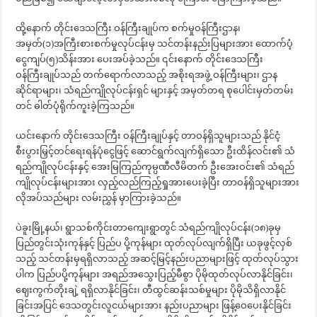
ထို့နောက် တိုင်းဒေသကြီး ဝန်ကြီးချုပ်က စက်မှုဝန်ကြီးဌာန၊
အမှတ်(၁)အကြီးစားစက်မှုလုပ်ငန်းမှ သင်တန်းနည်းပြများအား ထောက်ပံ့
ငွေကျပ်(၅)သိန်းအား ပေးအပ်ခဲ့သည်။ ၎င်းနောက် တိုင်းဒေသကြီး
ဝန်ကြီးချုပ်သည် တက်ရောက်လာသည့် အစိုးရအဖွဲ့ ဝန်ကြီးများ၊ ဌာန
ဆိုင်ရာများ၊ သံရည်ကျိုလုပ်ငန်းရှင် များနှင့် အမှတ်တရ စုပေါင်းမှတ်တမ်း
တင် ဓါတ်ပုံရိုက်ကူးခဲ့ကြသည်။
ယင်းနောက် တိုင်းဒေသကြီး ဝန်ကြီးချုပ်နှင့် တာဝန်ရှိသူများသည် နိုင်ငံ့
စီးပွားမြှင့်တင်ရေးရန်ပုံငွေဖြင့် ဆောင်ရွက်လျက်ရှိသော ဦးထိန်လင်း၏ သံ
ရည်ကျိုလုပ်ငန်းနှင့် အေးမြကြည်ကုမ္ပဏီလီမိတက် ဦးအေးဝင်း၏ သံရည်
ကျိုလုပ်ငန်းများအား လှည့်လည်ကြည့်ရှုအားပေးခဲ့ပြီး တာဝန်ရှိသူများအား
လိုအပ်သည်များ လမ်းညွှန် မှာကြားခဲ့သည်။
ပဲခူးမြို့နယ်၊ ရွာသစ်ကိုင်းတာကျေးရွာတွင် သံရည်ကျိုလုပ်ငန်း(၁၈)ခုမှ
ပြည်တွင်းသုံးကုန်နှင့် ပြည်ပ ပို့ကုန်များ ထုတ်လုပ်လျက်ရှိပြီး ယခုဖွင့်လှစ်
သည့် သင်တန်းမှရရှိလာသည့် အဆင့်မြင့်နည်းပညာများဖြင့် ထုတ်လုပ်သွား
ပါက ပြည်ပပို့ကုန်များ အရည်အသွေးပြည့်မီစွာ ပိုမိုထုတ်လုပ်လာနိုင်ခြင်း၊
ဈေးကွက်တိုးချဲ့ ရရှိလာနိုင်ခြင်း၊ တီထွင်ဆန်းသစ်မှုများ ပိုမိုသိရှိလာနိုင်
ခြင်းအပြင် ဒေသတွင်းလူငယ်များအား နည်းပညာများ ဖြန့်ဝေပေးနိုင်ခြင်း