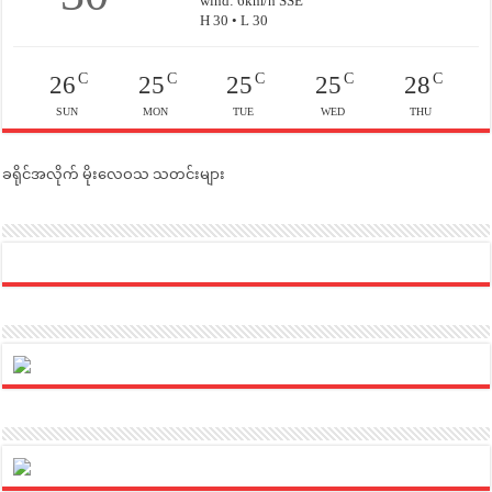
wind: 6km/h SSE
H 30 • L 30
C
C
C
C
C
26
25
25
25
28
SUN
MON
TUE
WED
THU
ခရိုင်အလိုက် မိုးလေဝသ သတင်းများ