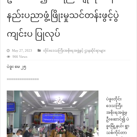
နည်းပညာဖွံ့ဖြိုးမှုသင်တန်းဖွင့်ပွဲ
ကျင်းပ ပြုလုပ်
May 27, 2023
တိုင်းဒေသကြီးအစိုးရအဖွဲ့နှင့် ဌာနဆိုင်ရာများ
966 Views
ပဲခူး မေ ၂၅
===============
ပဲခူးတိုင်း
ဒေသကြီး
အစိုးရအဖွဲ့မှ
ဦးဆောင်၍ ပဲ
ခူးမြို့နယ်၊ ရွာ
သစ်ကိုင်တာ