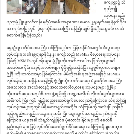
ကျေးရွာ၌ သံ
ရည်ကျို
လုပ်ငန်း နည်း
ပညာဖွံ့ဖြိုးမှုသင်တန်း ဖွင့်ပွဲအခမ်းအနားအား မေလ(၂၅)ရက်နေ့၊ နံနက်ပိုင်း
က ကျင်းပပြုလုပ် ခဲ့ရာ တိုင်းဒေသကြီး ဝန်ကြီးချုပ် ဦးမျိုးဆွေဝင်း တက်
ရောက်ချီးမြှင့်ခဲ့သည်။
ရှေးဦးစွာ တိုင်းဒေသကြီး ဝန်ကြီးချုပ်က မြန်မာနိုင်ငံအတွင်း စီးပွားရေး
လုပ်ငန်းများ၏ (၉၀)ရာခိုင်နှုန်း ကျော်သည် MSMEs စီးပွားရေးလုပ်ငန်း
ဖြစ်၍ MSMEs လုပ်ငန်းများ ဖွံ့ဖြိုးတိုးတက်လာပါက ပြည်သူများ၏
အလုပ်အကိုင်၊ အခွင့်အလမ်းများ ပိုမိုရရှိလာနိုင်ပြီး လူမှုစီးပွားဘဝများ
ဖွံ့ဖြိုးတိုးတက်လာမှာဖြစ်ကြောင်း၊ မိမိတို့အစိုးရအဖွဲ့အနေဖြင့် MSMEs
လုပ်ငန်းများ အရှိန်အဟုန်ဖြင့် ဖွံ့ဖြိုးတိုးတက်စေရေး ပဲခူးတိုင်းဒေသကြီး
အသေးစား၊ အငယ်စားနှင့် အလတ်စားစီးပွားရေးလုပ်ငန်းများ ဖွံ့ဖြိုး
တိုးတက်ရေးအေဂျင်စီအား ဖွဲ့စည်း၍ ကဏ္ဍအလိုက် လိုအပ်ချက်များအား
အနီးကပ်ကြီးကြပ် ဖြည့်ဆည်းဆောင်ရွက်ပေးလျက်ရှိကြောင်း၊ သံရည်ကြို
လုပ်ငန်းအများစုတွင် မိရိုးဖလာနည်းအတိုင်း သဲကြမ်းကို အသုံးပြုသဖြင့်
ကုန်ပစ္စည်းအရည်အသွေးကျဆင်း ပြီး ဈေးကွက်အားနည်းချက်များရှိ
ကြောင်း၊ ယခုအခါ သံရည်ကျိုခြင်း၊ ပုံလောင်းခြင်းများကို ခေတ်မီ
နည်းစနစ် များဖြင့် လုပ်ကိုင်ဆောင်ရွက်နိုင်စေရေး သင်ကြားပို့ချပေးသွား
မည်ဖြစ်၍ သေချာလေ့လာမှတ်သားစေလို ကြောင်း ပြောကြားခဲ့သည်။