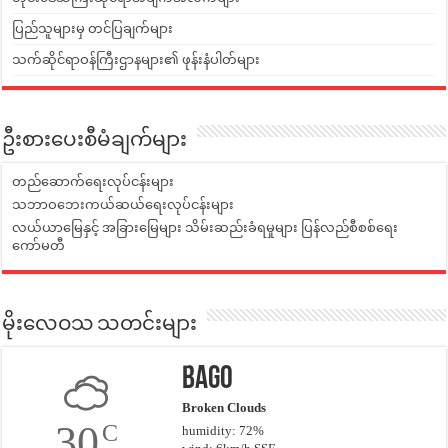
ပြည်သူများမှ တင်ပြချက်များ
သက်ဆိုင်ရာဝန်ကြီးဌာနများ၏ ဖုန်းနံပါတ်များ
ဦးစားပေးစီမံချက်များ
တည်ဆောက်ရေးလုပ်ငန်းများ
သဘာဝဘေးကယ်ဆယ်ရေးလုပ်ငန်းများ
လယ်ယာမြေနှင့် အခြားမြေများ သိမ်းဆည်းခံရမှုများ ပြန်လည်စီစစ်ရေး
ကော်မတီ
မိုးလေဝသ သတင်းများ
Bago
Broken Clouds
30
C
humidity: 72%