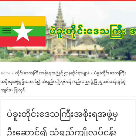
Home
/
တိုင်းဒေသကြီးအစိုးရအဖွဲ့နှင့် ဌာနဆိုင်ရာများ
/
ပဲခူးတိုင်းဒေသကြီး
အစိုးရအဖွဲ့မှဦးဆောင်၍ သံရည်ကျိုလုပ်ငန်း နည်းပညာဖွံ့ဖြိုးမှုသင်တန်းဖွင့်ပွဲ
ကျင်းပ ပြုလုပ်
ပဲခူးတိုင်းဒေသကြီးအစိုးရအဖွဲ့မှ
ဦးဆောင်၍ သံရည်ကျိုလုပ်ငန်း