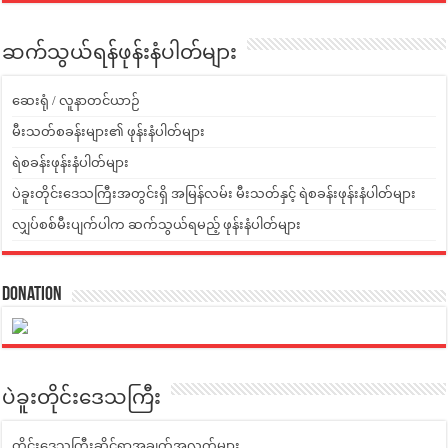
ဆက်သွယ်ရန်ဖုန်းနံပါတ်များ
ဆေးရုံ / လူနာတင်ယာဉ်
မီးသတ်စခန်းများ၏ ဖုန်းနံပါတ်များ
ရဲစခန်းဖုန်းနံပါတ်များ
ပဲခူးတိုင်းဒေသကြီးအတွင်းရှိ အမြန်လမ်း မီးသတ်နှင့် ရဲစခန်းဖုန်းနံပါတ်များ
လျှပ်စစ်မီးပျက်ပါက ဆက်သွယ်ရမည့် ဖုန်းနံပါတ်များ
Donation
ပဲခူးတိုင်းဒေသကြီး
တိုင်းဒေသကြီးဆိုင်ရာအချက်အလက်များ