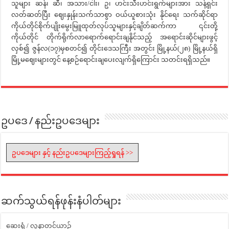
သူများ ဆန်၊ ဆီ၊ အသား/ငါး၊ ဥ၊ ဟင်းသီးဟင်းရွက်များအား သန့်ရှင်း
လတ်ဆတ်ပြီး ဈေးနှုန်းသက်သာစွာ ဝယ်ယူစားသုံး နိုင်ရေး သက်ဆိုင်ရာ
ကိုယ်တိုင်စိုက်ပျိုးမွေးမြူထုတ်လုပ်သူများနှင့်ချိတ်ဆက်ကာ ၎င်းတို့
ကိုယ်တိုင် တိုက်ရိုက်လာရောက်ရောင်းချနိုင်သည့် အရောင်းဆိုင်များဖွင့်
လှစ်၍ ဇွန်လ(၁၇)မှစတင်၍ တိုင်းဒေသကြီး အတွင်း မြို့နယ်(၂၈) မြို့နယ်ရှိ
မြို့မဈေးများတွင် နေ့စဉ်ရောင်းချပေးလျက်ရှိကြောင်း သတင်းရရှိသည်။
ဥပဒေ / နည်းဥပဒေများ
ဥပဒေများ နှင့် နည်းဥပဒေများကြည့်ရှုရန် >>
ဆက်သွယ်ရန်ဖုန်းနံပါတ်များ
ဆေးရုံ / လူနာတင်ယာဉ်