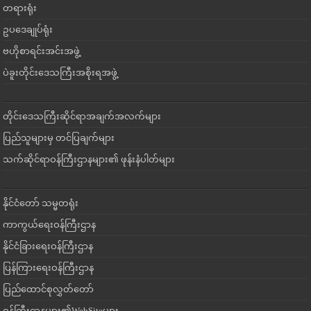
တရားရုံး
ဥပဒေချုပ်ရုံး
ဗဟိုစာရင်းအင်းအဖွဲ့
ပဲခူးတိုင်းဒေသကြီးအစိုးရအဖွဲ့
တိုင်းဒေသကြီးဆိုင်ရာအချက်အလက်များ
ပြည်သူများမှ တင်ပြချက်များ
သက်ဆိုင်ရာဝန်ကြီးဌာနများ၏ ဖုန်းနံပါတ်များ
နိုင်ငံတော် သမ္မတရုံး
ကာကွယ်ရေးဝန်ကြီးဌာန
နိုင်ငံခြားရေးဝန်ကြီးဌာန
ပြန်ကြားရေးဝန်ကြီးဌာန
ပြည်ထောင်စုလွှတ်တော်
ဝန်ကြီးဌာနများ၏WebSiteများ