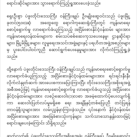
ရောင်းဆိုင်များအား သွားရောက်ကြည့်ရှုအားပေးခဲ့သည်။
ရှေးဦးစွာ ပဲခူးတိုင်းဒေသကြီး ဝန်ကြီးချုပ် ဦးမျိုးဆွေဝင်းသည် ပဲခူးမြို့
ခုတင်(၅၀၀)ဆံ့ အထွေထွေ ရောဂါကုဆေးရုံးကြီးတွင် ကျန်းမာရေး
စောင့်ရှောက်မှု လာရောက်ခံယူကြသည့် အငြိမ်းစားနိုင်ငံ့ဝန်ထမ်း များအား
ကျန်းမာရေးဝန်ထမ်းများက စမ်းသပ်စစ်ဆေးကုသပေးနေမှု၊ ဌာနဆိုင်ရာ
များ၊ မြို့မိမြို့ဖများ၊ လူမှုရေးအသင်းအဖွဲ့များနှင့် ပရဟိတအဖွဲ့အစည်းများ
မှ ပူးပေါင်းပါဝင်ကူညီ ဆောင်ရွက်ပေးနေမှုများအား လိုက်လံကြည့်ရှု့ခဲ့
သည်။
ထို့နောက် ပဲခူးတိုင်းဒေသကြီး ဝန်ကြီးချုပ်သည် ကျန်းမာရေးစောင့်ရှောက်မှု
လာရောက်ခံယူကြသည့် အငြိမ်းစားနိုင်ငံ့ဝန်ထမ်းများအား ရင်းရင်းနှီးနှီး
လိုက်လံနှုတ်ဆက် အားပေးစကားပြောကြားပြီး တိုင်းဒေသကြီးအစိုးရအဖွဲ့
အစီအစဉ်ဖြင့် ကျန်းမာရေးစောင့်ရှောက်မှု လာရောက်ခံယူသည့် အငြိမ်းစား
နိုင်ငံ့ဝန်ထမ်းများအား လစဉ်ဆေးဝါး(၁)လစာ အခမဲ့ထောက်ပံ့ပေးလျက်ရှိ
ကာ ဆေးဝါးပြတ်လပ်မှုမရှိစေ ရေး အချိန်နှင့်တစ်ပြေးညီ တင်ပြရန်
တာဝန်ရှိသူများအား လမ်းညွှန်မှာကြားခဲ့သည်။ ၎င်းနောက် နိုင်ငံ့ဝန်ထမ်း
အငြိမ်းစားများအား အခြေခံစားသုံးကုန်များ သက်သာသောနှုန်းထားဖြင့်
ရောင်းချပေးခဲ့ကြောင်း သိရှိရသည်။
ဆက်လက်၍ ပဲခူးတိုင်းဒေသကြီးအစိုးရအဖွဲ့၊ ဝန်ကြီးချုပ် ဦးမျိုးဆွေဝင်း