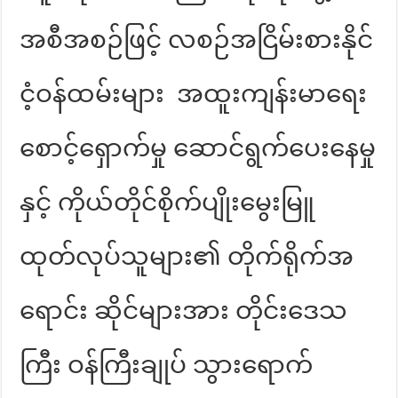
အစီအစဉ်ဖြင့် လစဉ်အငြိမ်းစားနိုင်
ငံ့ဝန်ထမ်းများ အထူးကျန်းမာရေး
စောင့်ရှောက်မှု ဆောင်ရွက်ပေးနေမှု
နှင့် ကိုယ်တိုင်စိုက်ပျိုးမွေးမြူ
ထုတ်လုပ်သူများ၏ တိုက်ရိုက်အ
ရောင်း ဆိုင်များအား တိုင်းဒေသ
ကြီး ဝန်ကြီးချုပ် သွားရောက်