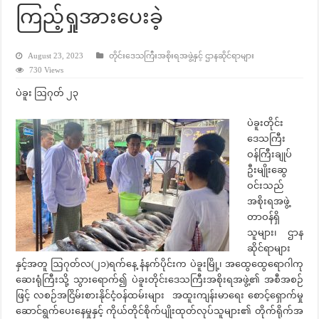
ကြည့်ရှုအားပေးခဲ့
August 23, 2023
တိုင်းဒေသကြီးအစိုးရအဖွဲ့နှင့် ဌာနဆိုင်ရာများ
730 Views
ပဲခူး ဩဂုတ် ၂၃
ပဲခူးတိုင်း
ဒေသကြီး
ဝန်ကြီးချုပ်
ဦးမျိုးဆွေ
ဝင်းသည်
အစိုးရအဖွဲ့
တာဝန်ရှိ
သူများ၊ ဌာန
ဆိုင်ရာများ
နှင့်အတူ ဩဂုတ်လ(၂၁)ရက်နေ့ နံနက်ပိုင်းက ပဲခူးမြို့၊ အထွေထွေရောဂါကု
ဆေးရုံကြီးသို့ သွားရောက်၍ ပဲခူးတိုင်းဒေသကြီးအစိုးရအဖွဲ့၏ အစီအစဉ်
ဖြင့် လစဉ်အငြိမ်းစားနိုင်ငံ့ဝန်ထမ်းများ အထူးကျန်းမာရေး စောင့်ရှောက်မှု
ဆောင်ရွက်ပေးနေမှုနှင့် ကိုယ်တိုင်စိုက်ပျိုးထုတ်လုပ်သူများ၏ တိုက်ရိုက်အ