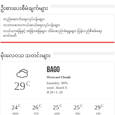
ဦးစားပေးစီမံချက်များ
တည်ဆောက်ရေးလုပ်ငန်းများ
သဘာဝဘေးကယ်ဆယ်ရေးလုပ်ငန်းများ
လယ်ယာမြေနှင့် အခြားမြေများ သိမ်းဆည်းခံရမှုများ ပြန်လည်စီစစ်ရေး
ကော်မတီ
မိုးလေဝသ သတင်းများ
Bago
Overcast Clouds
29
C
humidity: 80%
wind: 3km/h S
H 29 • L 29
C
C
C
C
C
24
26
25
25
29
MON
TUE
WED
THU
FRI