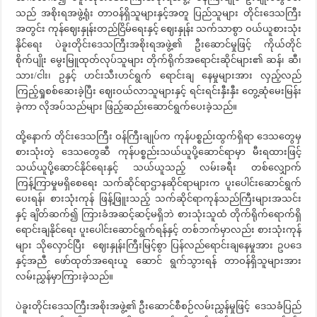
သည် အစိုးရအဖွဲ့ရုံး တာဝန်ရှိသူများနှင့်အတူ ပြည်သူများ တိုင်းဒေသကြီး
အတွင်း ကုန်ဈေးနှုန်းတည်ငြိမ်ရေးနှင့် ဈေးနှုန်း သက်သာစွာ ဝယ်ယူစားသုံး
နိုင်ရေး ပဲခူးတိုင်းဒေသကြီးအစိုးရအဖွဲ့၏ ဦးဆောင်မှုဖြင့် ကိုယ်တိုင်
စိုက်ပျိုး မွေးမြူထုတ်လုပ်သူများ တိုက်ရိုက်အရောင်းဆိုင်များ၏ ဆန်၊ ဆီ၊
သား/ငါး၊ ဥနှင့် ဟင်းသီးဟင်ရွက် ရောင်းချ နေမှုများအား လှည့်လည်
ကြည့်ရှုစစ်ဆေးခဲ့ပြီး ဈေးဝယ်လာသူများနှင့် ရင်းရင်းနှီးနှီး တွေ့ဆုံမေးမြန်း
ခဲ့ကာ လိုအပ်သည်များ ဖြည့်ဆည်းဆောင်ရွက်ပေးခဲ့သည်။
ထို့နောက် တိုင်းဒေသကြီး ဝန်ကြီးချုပ်က ကုန်ပစ္စည်းထွက်ရှိရာ ဒေသတွေမှ
စားသုံးတဲ့ ဒေသတွေဆီ ကုန်ပစ္စည်းသယ်ယူပို့ဆောင်ရာမှာ မီးရထားဖြင့်
သယ်ယူပို့ဆောင်နိုင်ရေးနှင့် သယ်ယူသည့် လမ်းခရီး တစ်လျှောက်
ကြန့်ကြာမှုမရှိစေရေး သက်ဆိုင်ရာဌာနဆိုင်ရာများက ပူးပေါင်းဆောင်ရွက်
ပေးရန်၊ စားသုံးကုန် ဖြန့်ဖြူးသည့် သက်ဆိုင်ရာကုန်သည်ကြီးများအသင်း
နှင့် ချိတ်ဆက်၍ ကြားခံအဆင့်ဆင့်မရှိဘဲ စားသုံးသူထံ တိုက်ရိုက်ရောက်ရှိ
ရောင်းချနိုင်ရေး ပူးပေါင်းဆောင်ရွက်ရန်နှင့် တစ်ဘက်မှာလည်း စားသုံးကုန်
များ သိုလှောင်ပြီး ဈေးနှုန်းကြီးမြင့်စွာ ပြန်လည်ရောင်းချနေမှုအား ဥပဒေ
နှင့်အညီ ဖော်ထုတ်အရေးယူ ဆောင် ရွက်သွားရန် တာဝန်ရှိသူများအား
လမ်းညွှန်မှာကြားခဲ့သည်။
ပဲခူးတိုင်းဒေသကြီးအစိုးအဖွဲ့၏ ဦးဆောင်စီစဉ်လမ်းညွှန်မှုဖြင့် ဒေသခံပြည်