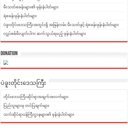
မီးသတ်စခန်းများ၏ ဖုန်းနံပါတ်များ
ရဲစခန်းဖုန်းနံပါတ်များ
ပဲခူးတိုင်းဒေသကြီးအတွင်းရှိ အမြန်လမ်း မီးသတ်နှင့် ရဲစခန်းဖုန်းနံပါတ်များ
လျှပ်စစ်မီးပျက်ပါက ဆက်သွယ်ရမည့် ဖုန်းနံပါတ်များ
Donation
ပဲခူးတိုင်းဒေသကြီး
တိုင်းဒေသကြီးဆိုင်ရာအချက်အလက်များ
ပြည်သူများမှ တင်ပြချက်များ
သက်ဆိုင်ရာဝန်ကြီးဌာနများ၏ ဖုန်းနံပါတ်များ