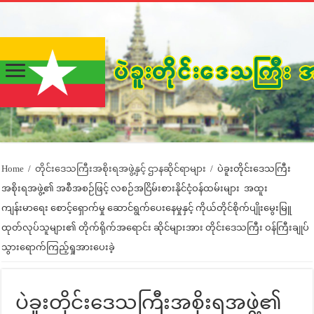
Home
/
တိုင်းဒေသကြီးအစိုးရအဖွဲ့နှင့် ဌာနဆိုင်ရာများ
/
ပဲခူးတိုင်းဒေသကြီး
အစိုးရအဖွဲ့၏ အစီအစဉ်ဖြင့် လစဉ်အငြိမ်းစားနိုင်ငံ့ဝန်ထမ်းများ အထူး
ကျန်းမာရေး စောင့်ရှောက်မှု ဆောင်ရွက်ပေးနေမှုနှင့် ကိုယ်တိုင်စိုက်ပျိုးမွေးမြူ
ထုတ်လုပ်သူများ၏ တိုက်ရိုက်အရောင်း ဆိုင်များအား တိုင်းဒေသကြီး ဝန်ကြီးချုပ်
သွားရောက်ကြည့်ရှုအားပေးခဲ့
ပဲခူးတိုင်းဒေသကြီးအစိုးရအဖွဲ့၏