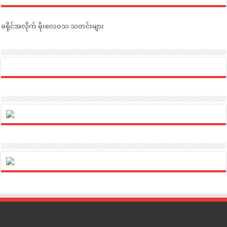
ခရိုင်အလိုက် မိုးလေဝသ သတင်းများ