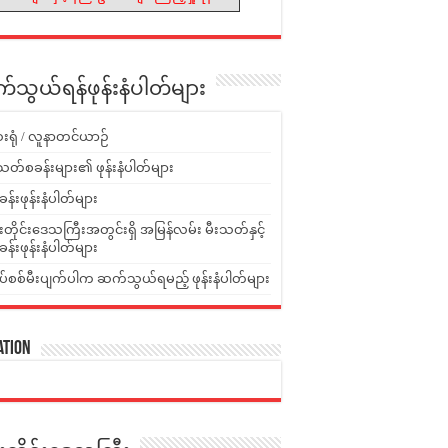
သွယ်ရန်ဖုန်းနံပါတ်များ
းရုံ / လူနာတင်ယာဉ်
သတ်စခန်းများ၏ ဖုန်းနံပါတ်များ
ခန်းဖုန်းနံပါတ်များ
ူးတိုင်းဒေသကြီးအတွင်းရှိ အမြန်လမ်း မီးသတ်နှင့်
ခန်းဖုန်းနံပါတ်များ
ပ်စစ်မီးပျက်ပါက ဆက်သွယ်ရမည့် ဖုန်းနံပါတ်များ
ation