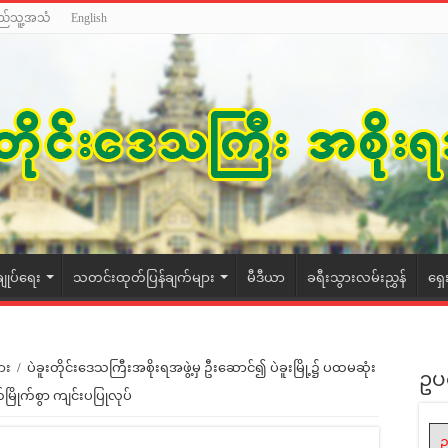
ည်သူ့အသံ
English
ချုပ်ရေး
သတင်းထုတ်ပြန်ချက်များ
မီဒီယာ
ခရီးသွားလမ်းညွှန်
ရှေ
ား
/
ပဲခူးတိုင်းဒေသကြီးအစိုးရအဖွဲ့မှ ဦးဆောင်၍ ပဲခူးမြို့၌ ပထမဆုံး
ဥပ
မြိုက်စွာ ကျင်းပပြုလုပ်
ဥ