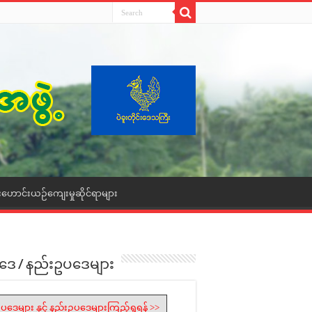
းဟောင်းယဉ်ကျေးမှုဆိုင်ရာများ
ဒေ / နည်းဥပဒေများ
ပဒေများ နှင့် နည်းဥပဒေများကြည့်ရှုရန် >>