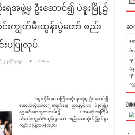
ုးရအဖွဲ့မှ ဦးဆောင်၍ ပဲခူးမြို့၌
းကျွတ်မီးထွန်းပွဲတော် စည်း
ဆက်
ဆေ
င်းပပြုလုပ်
မီး
ရဲစ
့် ဌာနဆိုင်ရာများ
952 Views
ပဲခ
ရဲစ
လျှ
ပဲခူးတိုင်းဒေသကြီးအစိုးရအဖွဲ့မှ ဦးဆောင်၍
Don
အောက်တိုဘာလ(၂၈)ရက်နေ့၊ ညနေပိုင်းက ပဲခူးမြို့၊
ရွှေမော်ဓောဘုရားလမ်း၌ ပထမဆုံးအကြိမ်
သီတင်းကျွတ်မီးထွန်းပွဲတော် စည်းကားသိုက်မြိုက်စွာ
ကျင်းပ ပြုလုပ်ခဲ့သည်။