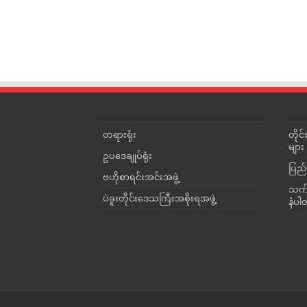
တရားရုံး
တို
များ
ဥပဒေချုပ်ရုံး
ပြည်
ဗဟိုစာရင်းအင်းအဖွဲ့
သက်ဆ
ပဲခူးတိုင်းဒေသကြီးအစိုးရအဖွဲ့
နံပါ