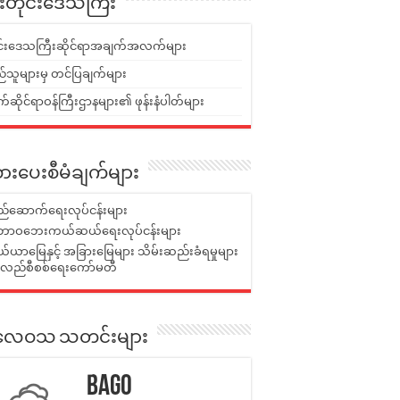
ူးတိုင်းဒေသကြီး
ုင်းဒေသကြီးဆိုင်ရာအချက်အလက်များ
်သူများမှ တင်ပြချက်များ
ဆိုင်ရာဝန်ကြီးဌာနများ၏ ဖုန်းနံပါတ်များ
ားပေးစီမံချက်များ
်ဆောက်ရေးလုပ်ငန်းများ
ာဝဘေးကယ်ဆယ်ရေးလုပ်ငန်းများ
ယာမြေနှင့် အခြားမြေများ သိမ်းဆည်းခံရမှုများ
န်လည်စီစစ်ရေးကော်မတီ
ုးလေဝသ သတင်းများ
Bago