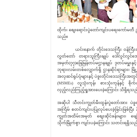
ထိုက်၊ စျေးရောင်းပွဲတော်ကျင်းပရေးကော်မတီ ဥက္ကဋ္
သည်။
ယင်းနောက် တိုင်းဒေသကြီး ဝန်ကြီးချုပ် ဦးမ
လွှတ်တော် တရားသူကြီးချုပ် ဒေါ်လွင်လွင်အေး
အမှတ်(၇၇)ခြေမြန်တပ်မဌာနချုပ် ဒုတပ်မမှူးနှင်
ဘုရားလမ်းတစ်လျှောက်ရှိ ဌာနဆိုင်ရာများ၊ မြို့မိ
အလှဆင်ရုပ်ပုံများနှင့် ပဲခူးတိုင်းဒေသကြီး
(MSMEs) လူသုံးကုန်၊ စားသုံးကုန်နှင့် စိုက်
လှည့်လည်ကြည့်ရှုအားပေးခဲ့ကြောင်း သိရှိရသည
အဆိုပါ သီတင်းကျွတ်မီးထွန်းပွဲတော်အား ပဲခူး
အကြိမ် စတင်ကျင်းပပြုလုပ်ပေးခဲ့ခြင်းဖြစ်ပြီး န
ကျွတ်အထိမ်းအမှတ် စျေးဆိုင်ခန်းများ၊ ဖ
သိုက်မြိုက်စွာ ကျင်းပခဲ့ကြောင်း သတင်းရရှိသည