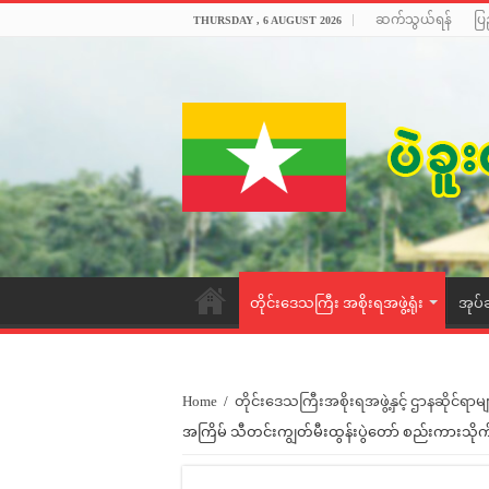
ဆက်သွယ်ရန်
ပြ
THURSDAY , 6 AUGUST 2026
တိုင်းဒေသကြီး အစိုးရအဖွဲ့ရုံး
အုပ်
Home
/
တိုင်းဒေသကြီးအစိုးရအဖွဲ့နှင့် ဌာနဆိုင်ရာမျ
အကြိမ် သီတင်းကျွတ်မီးထွန်းပွဲတော် စည်းကားသိုက်