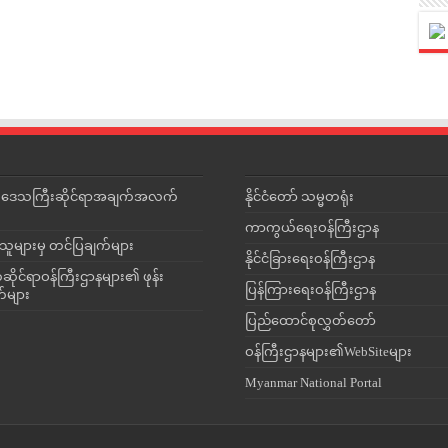
င်းဒေသကြီးဆိုင်ရာအချက်အလက်
နိုင်ငံတော် သမ္မတရုံး
ကာကွယ်ရေးဝန်ကြီးဌာန
သူများမှ တင်ပြချက်များ
နိုင်ငံခြားရေးဝန်ကြီးဌာန
ိုင်ရာဝန်ကြီးဌာနများ၏ ဖုန်း
ပြန်ကြားရေးဝန်ကြီးဌာန
တ်များ
ပြည်ထောင်စုလွှတ်တော်
ဝန်ကြီးဌာနများ၏WebSiteများ
Myanmar National Portal