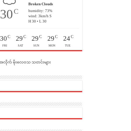
Broken Clouds
30
C
humidity: 73%
wind: 3km/h S
H 30 • L 30
C
C
C
C
C
30
29
29
29
24
FRI
SAT
SUN
MON
TUE
င်အလိုက် မိုးလေဝသ သတင်းများ