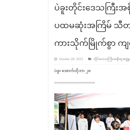
ပဲခူးတိုင်းဒေသကြီးအစိ
ပထမဆုံးအကြိမ် သီတင်
ကားသိုက်မြိုက်စွာ ကျ
October 28, 2023
တိုင်းဒေသကြီးအစိုးရအဖွဲ့နှင
ပဲခူး အောက်တိုဘာ ၂၈
====================