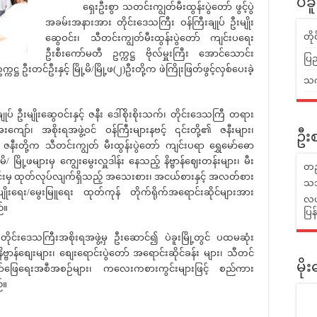
ပဲခ
ရှေးဦးစွာ သတင်းကျွတ်မီးထွန်းပွဲတော် ဖွင့်ပွဲ
အခမ်းအနားအား တိုင်းဒေသကြီး ဝန်ကြီးချုပ် ဦးမျိုး
တိ
ဆွေဝင်း၊ သီတင်းကျွတ်မီးထွန်းပွဲတော် ကျင်းပရေး
ဦးစီးကော်မတီ ဥက္ကဋ္ဌ ဗိုလ်မှူးကြီး အောင်သောင်း
ပြည
ဌ ဦးတင်ဦးနှင့် မြို့မိ/မြို့ဖ(၂)ဦးတို့က ဖဲကြိုးဖြတ်ဖွင့်လှစ်ပေးခဲ့
သက်
ျိုးဆွေဝင်းနှင့် ဇနီး ဒေါ်စိုးစိုးသက်၊ တိုင်းဒေသကြီ တရား
ကျော်၊ အစိုးရအဖွဲ့ဝင် ဝန်ကြီးများနဗင့် ၎င်းတို့၏ ဇနီးများ၊
ဦးစ
့ ဇနီးတို့က သီတင်းကျွတ် မီးထွန်းပွဲတော် ကျင်းပရာ ရွှေမော်ဓော
/ မြို့ဖများမှ ကျွေးမွေးလှူဒါန်း နေသည့် နိဗ္ဗာန်ဈေးတန်းများ၊ မီး
တည
အတွင်းမှ ထုတ်လုပ်လျက်ရှိသည့် အသေးစား၊ အငယ်စားနှင့် အလတ်စား
သဘ
ပျိုးရေး/မွေးမြူရေး ထုတ်ကုန် တိုက်ရိုက်အရောင်းဆိုင်များအား
လယ်
်။
ပြ
တိုင်းဒေသကြီးအစိုးရအဖွဲ့မှ ဦးဆောင်၍ ပဲခူးမြို့တွင် ပထမဆုံး
ိဗ္ဗာန်စျေးများ၊ စျေးရောင်းပွဲတော် အရောင်းဆိုင်ခန်း များ၊ သီတင်
မိ
ျော်ဖြေရေးအစီအစဉ်များ၊ ကလေးကစားကွင်းများဖြင့် စည်ကား
်။