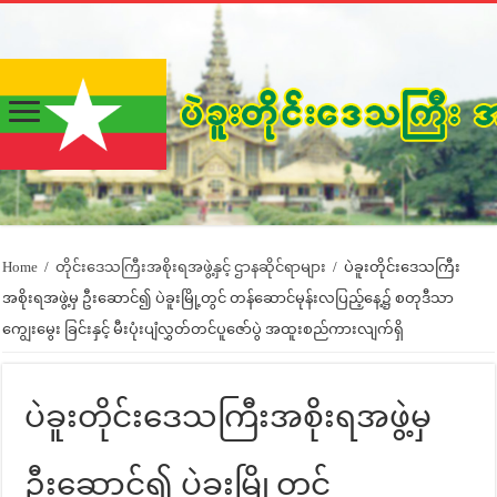
Home
/
တိုင်းဒေသကြီးအစိုးရအဖွဲ့နှင့် ဌာနဆိုင်ရာများ
/
ပဲခူးတိုင်းဒေသကြီး
အစိုးရအဖွဲ့မှ ဦးဆောင်၍ ပဲခူးမြို့တွင် တန်ဆောင်မုန်းလပြည့်နေ့၌ စတုဒီသာ
ကျွေးမွေး ခြင်းနှင့် မီးပုံးပျံလွှတ်တင်ပူဇော်ပွဲ အထူးစည်ကားလျက်ရှိ
ပဲခူးတိုင်းဒေသကြီးအစိုးရအဖွဲ့မှ
ဦးဆောင်၍ ပဲခူးမြို့တွင်