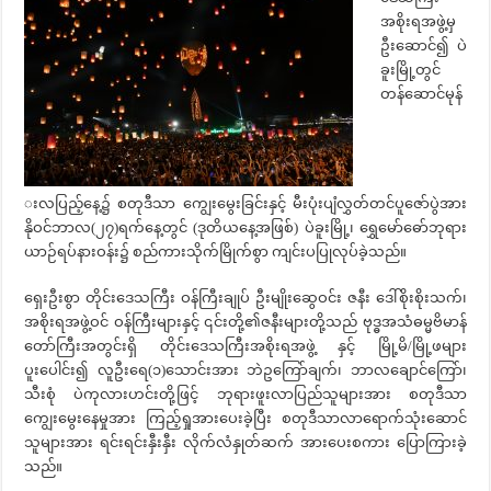
အစိုးရအဖွဲ့မှ
ဦးဆောင်၍ ပဲ
ခူးမြို့တွင်
တန်ဆောင်မုန်
းလပြည့်နေ့၌ စတုဒီသာ ကျွေးမွေးခြင်းနှင့် မီးပုံးပျံလွှတ်တင်ပူဇော်ပွဲအား
နိုဝင်ဘာလ(၂၇)ရက်နေ့တွင် (ဒုတိယနေ့အဖြစ်) ပဲခူးမြို့၊ ရွှေမော်ဓော်ဘုရား
ယာဉ်ရပ်နားဝန်း၌ စည်ကားသိုက်မြိုက်စွာ ကျင်းပပြုလုပ်ခဲ့သည်။
ရှေးဦးစွာ တိုင်းဒေသကြီး ဝန်ကြီးချုပ် ဦးမျိုးဆွေဝင်း ဇနီး ဒေါ်စိုးစိုးသက်၊
အစိုးရအဖွဲ့ဝင် ဝန်ကြီးများနှင့် ၎င်းတို့၏ဇနီးများတို့သည် ဗုဒ္ဓအသံဓမ္မဗိမာန်
တော်ကြီးအတွင်းရှိ တိုင်းဒေသကြီးအစိုးရအဖွဲ့ နှင့် မြို့မိ/မြို့ဖများ
ပူးပေါင်း၍ လူဦးရေ(၁)သောင်းအား ဘဲဥကြော်ချက်၊ ဘာလချောင်ကြော်၊
သီးစုံ ပဲကုလားဟင်းတို့ဖြင့် ဘုရားဖူးလာပြည်သူများအား စတုဒီသာ
ကျွေးမွေးနေမှုအား ကြည့်ရှုအားပေးခဲ့ပြီး စတုဒီသာလာရောက်သုံးဆောင်
သူများအား ရင်းရင်းနှီးနှီး လိုက်လံနှုတ်ဆက် အားပေးစကား ပြောကြားခဲ့
သည်။