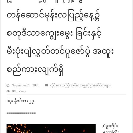
တန်ဆောင်မုန်းလပြည့်နေ့၌
စတုဒီသာကျွေးမွေး ခြင်းနှင့်
မီးပုံးပျံလွှတ်တင်ပူဇော်ပွဲ အထူး
စည်ကားလျက်ရှိ
November 28, 2023
တိုင်းဒေသကြီးအစိုးရအဖွဲ့နှင့် ဌာနဆိုင်ရာများ
886 Views
ပဲခူး နိုဝင်ဘာ ၂၇
==============
ပဲခူးတိုင်း
ဒေသကြီး