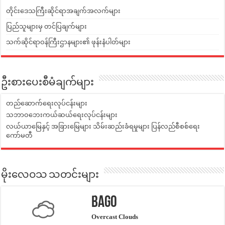
တိုင်းဒေသကြီးဆိုင်ရာအချက်အလက်များ
ပြည်သူများမှ တင်ပြချက်များ
သက်ဆိုင်ရာဝန်ကြီးဌာနများ၏ ဖုန်းနံပါတ်များ
ဦးစားပေးစီမံချက်များ
တည်ဆောက်ရေးလုပ်ငန်းများ
သဘာဝဘေးကယ်ဆယ်ရေးလုပ်ငန်းများ
လယ်ယာမြေနှင့် အခြားမြေများ သိမ်းဆည်းခံရမှုများ ပြန်လည်စီစစ်ရေး
ကော်မတီ
မိုးလေဝသ သတင်းများ
Bago
Overcast Clouds