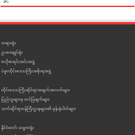
တရားရုံး
ဥပဒေချုပ်ရုံး
ဗဟိုစာရင်းအင်းအဖွဲ့
ပဲခူးတိုင်းဒေသကြီးအစိုးရအဖွဲ့
တိုင်းဒေသကြီးဆိုင်ရာအချက်အလက်များ
ပြည်သူများမှ တင်ပြချက်များ
သက်ဆိုင်ရာဝန်ကြီးဌာနများ၏ ဖုန်းနံပါတ်များ
နိုင်ငံတော် သမ္မတရုံး