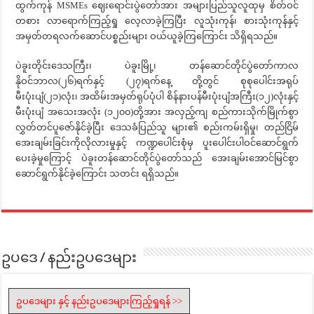
ထွက်ကုန် MSMEs ဈေးရောင်းပွဲတော်အား အများပြည်သူလူထုမှ စိတ်ဝင်
တစား လာရောက်ကြည့်ရှု လေ့လာခဲ့ကြပြီး လူသုံးကုန်၊ စားသုံးကုန်နှင့်
အမှတ်တရလက်ဆောင်ပစ္စည်းများ ဝယ်ယူခဲ့ကြကြောင်း သိရှိရသည်။
ပဲခူးတိုင်းဒေသကြီး၊ ပဲခူးမြို့၊ တန်ဆောင်တိုင်ပွဲတော်ကာလ
နိုဝင်ဘာလ(၂၆)ရက်နှင့် (၂၇)ရက်နေ့ တို့တွင် စုစုပေါင်းအရုပ်
မီးပုံးပျံ(၂၁)လုံး၊ အထိမ်းအမှတ်ရုပ်ပုံပါ စိန်နားပန်မီးပုံးပျံအကြီး(၁၂)လုံးနှင့်
မီးပုံးပျံ အသေးအလုံး (၁၂၀၀)တို့အား အလှည့်ကျ စည်ကားသိုက်မြိုက်စွာ
လွှတ်တင်ပူဇော်နိုင်ခဲ့ပြီး ဒေသခံပြည်သူ များ၏ စည်းကမ်းရှိမှု၊ တည်ငြိမ်
အေးချမ်းခြင်းကိုလိုလားမှုနှင့် ကဏ္ဍပေါင်းစုံမှ ပူးပေါင်းပါဝင်ဆောင်ရွက်
ပေးခဲ့မှုကြောင့် ပဲခူးတန်ဆောင်တိုင်ပွဲတော်သည် အေးချမ်းအောင်မြင်စွာ
ဆောင်ရွက်နိုင်ခဲ့ကြောင်း သတင်း ရရှိသည်။
ဥပဒေ / နည်းဥပဒေများ
ဥပဒေများ နှင့် နည်းဥပဒေများကြည့်ရှုရန် >>