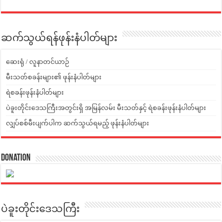
ဆက်သွယ်ရန်ဖုန်းနံပါတ်များ
ဆေးရုံ / လူနာတင်ယာဉ်
မီးသတ်စခန်းများ၏ ဖုန်းနံပါတ်များ
ရဲစခန်းဖုန်းနံပါတ်များ
ပဲခူးတိုင်းဒေသကြီးအတွင်းရှိ အမြန်လမ်း မီးသတ်နှင့် ရဲစခန်းဖုန်းနံပါတ်များ
လျှပ်စစ်မီးပျက်ပါက ဆက်သွယ်ရမည့် ဖုန်းနံပါတ်များ
Donation
ပဲခူးတိုင်းဒေသကြီး