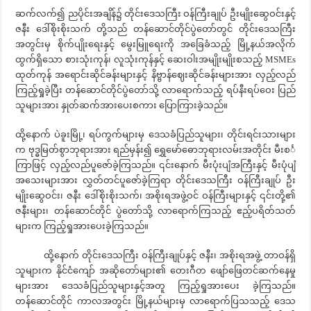
ဆက်လက်၍ ညပိုင်းအချိန်၌ တိုင်းဒေသကြီး ဝန်ကြီးချုပ် ဦးမျိုးဆွေဝင်းနှင့်
ဇနီး ဒေါ်စိုးစိုးသက် တို့သည် တန်ဆောင်တိုင်ပွဲတော်တွင် တိုင်းဒေသကြီး
အတွင်းမှ စိုက်ပျိုးရေးနှင့် မွေးမြူရေးကို အခြေခံသည့် မြို့နယ်အလိုက်
ထွက်ရှိသော စားသုံးကုန်၊ လူသုံးကုန်နှင့် ဆေးဝါးအမျိုးမျိုးစသည့် MSMEs
ထုတ်ကုန် အရောင်းဆိုင်ခန်းများနှင့် နိဗ္ဗာန်ဈေးဆိုင်ခန်းများအား လှည့်လည်
ကြည့်ရှုခဲ့ပြီး တန်ဆောင်တိုင်ပွဲတော်သို့ လာရောက်သည့် ရပ်နီးရပ်ဝေး ပြည်
သူများအား နှုတ်ဆက်အားပေးစကား ပြောကြားခဲ့သည်။
ထို့နောက် ပဲခူးမြို့၊ ရပ်ကွက်များမှ ဒေသခံပြည်သူများ၊ တိုင်းရင်းသားများ
က ဗုဒ္ဓမြတ်စွာဘုရားအား ရည်မှန်း၍ ရွှေမော်ဓောဘုရားလမ်းအတိုင်း မီးစင်္
ကြာဖြင့် လှည့်လည်ပူဇော်ခဲ့ကြသည်။ ၎င်းနောက် မီးပုံးပျံအကြီးနှင့် မီးပုံပျံ
အသေးများအား လွှတ်တင်ပူဇော်ခဲ့ကြရာ တိုင်းဒေသကြီး ဝန်ကြီးချုပ် ဦး
မျိုးဆွေဝင်း၊ ဇနီး ဒေါ်စိုးစိုးသက်၊ အစိုးရအဖွဲ့ဝင် ဝန်ကြီးများနှင့် ၎င်းတို့၏
ဇနီးများ၊ တန်ဆောင်တိုင် ပွဲတော်သို့ လာရောက်ကြသည့် ဧည့်ပရိတ်သတ်
များက ကြည့်ရှုအားပေးခဲ့ကြသည်။
ထို့နောက် တိုင်းဒေသကြီး ဝန်ကြီးချုပ်နှင့် ဇနီး၊ အစိုးရအဖွဲ့ တာဝန်ရှိ
သူများက နိုင်ငံကျော် အဆိုတော်များ၏ တေးဂီတ ဖျော်ဖြေတင်ဆက်နေမှု
များအား ဒေသခံပြည်သူများနှင့်အတူ ကြည့်ရှုအားပေး ခဲ့ကြသည်။
တန်ဆောင်တိုင် ကာလအတွင်း မြို့နယ်များမှ လာရောက်ပြသသည့် ဒေသ