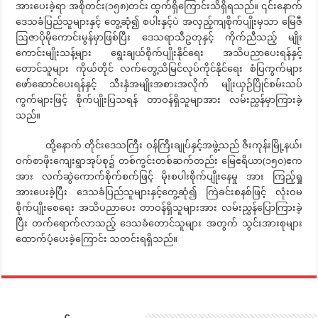
အားပေးခဲ့ရာ အစိုတင်း(၁၅၈)တင်း ထွက်ရှိကြောင်းသိရှိရသည်။ ၎င်းနောက်
ဒေသခံပြည်သူများနှင့် တွေ့ဆုံ၍ စပါးနှင့်ပဲ အလှည့်ကျစိုက်ပျိုးမှသာ မြေဇီ
ဩဇာပိုမိုကောင်းမွန်မှာဖြစ်ပြီး ဒေသရာသီဥတုနှင့် ကိုက်ညီသည့် မျိုး
ကောင်းမျိုးသန့်များ ရွေးချယ်စိုက်ပျိုးနိုင်ရေး အသိပညာပေးရန်နှင့်
တောင်သူများ ကိုယ်တိုင် လက်တွေ့သိမြင်လုပ်ကိုင်နိုင်ရေး စံပြကွက်များ
ဖော်ဆောင်ပေးရန်နှင့် သီးနှံအမျိုးအစားအလိုက် မျိုးယှဉ်ပြိုင်စမ်းသပ်
ကွက်များဖြင့် စိုက်ပျိုးပြသရန် တာဝန်ရှိသူမျာအား လမ်းညွှန်မှာကြားခဲ့
သည်။
ထို့နောက် တိုင်းဒေသကြီး ဝန်ကြီးချုပ်နှင့်အဖွဲ့သည် ဇီးကုန်းမြို့နယ်၊
ဝက်စာဖိုးကျေးရွာအုပ်စု၌ တစ်ကွင်းတစ်ဆက်တည်း မြေဧရိယာ(၁၅၀)ဧက
အား လက်ဆွဲကောက်စိုက်စက်ဖြင့် မိုးစပါးစိုက်ပျိုးနေမှု အား ကြည့်ရှု
အားပေးခဲ့ပြီး ဒေသခံပြည်သူများနှင့်တွေ့ဆုံ၍ ကြဲခင်းစနစ်ဖြင့် လုံးဝမ
စိုက်ပျိုးစေရေး အသိပညာပေး တာဝန်ရှိသူများအား လမ်းညွှန်ပြောကြားခဲ့
ပြီး တက်ရောက်လာသည့် ဒေသခံတောင်သူများ အတွက် သွင်းအားစုများ
ထောက်ပံ့ပေးခဲ့ကြောင်း သတင်းရရှိသည်။