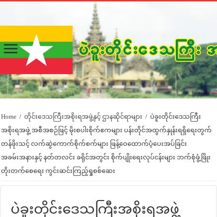
Home
/
တိုင်းဒေသကြီးအစိုးရအဖွဲ့နှင့် ဌာနဆိုင်ရာများ
/
ပဲခူးတိုင်းဒေသကြီး
အစိုးရအဖွဲ့ အစီအစဉ်ဖြင့် မိုးစပါးစိုက်ဧကများ ပန်းတိုင်အထွက်နှုန်းရရှိရေးတွက်
တန်ဖိုးသင့် လက်ဆွဲကောက်စိုက်စက်များ ဖြန့်ဝေထောက်ပံ့ပေးအပ်ခြင်း
အခမ်းအနားနှင့် နတ်တလင်း ခရိုင်အတွင်း စိုက်ပျိုးရေးလုပ်ငန်းများ ဘက်စုံဖွံ့ဖြိုး
တိုးတက်စေရေး ကွင်းဆင်းကြည့်ရှုစစ်ဆေး
ပဲခူးတိုင်းဒေသကြီးအစိုးရအဖွဲ့