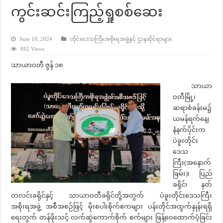
ကွင်းဆင်းကြည့်ရှုစစ်ဆေး
June 18, 2024
တိုင်းဒေသကြီးအစိုးရအဖွဲ့နှင့် ဌာနဆိုင်ရာများ
892 Views
သာယာဝတီ ဇွန် ၁၈
သာယာ
ဝတီမြို့၊
ဆရာစံခန်းမ၌
ယမန်ရက်နေ့၊
နံနက်ပိုင်းက
ပဲခူးတိုင်း
ဒေသ
ကြီး(အနောက်
ခြမ်း)၊ ပြည်
ခရိုင်၊ နတ်
တလင်းခရိုင်နှင့် သာယာဝတီခရိုင်တို့အတွက် ပဲခူးတိုင်းဒေသကြီး
အစိုးရအဖွဲ့ အစီအစဉ်ဖြင့် မိုးစပါးစိုက်ဧကများ ပန်းတိုင်အထွက်နှုန်းရရှိ
ရေးတွက် တန်ဖိုးသင့် လက်ဆွဲကောက်စိုက် စက်များ ဖြန့်ဝေထောက်ပံ့ခြင်း