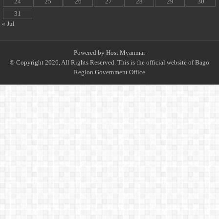
24
25
26
27
28
29
30
31
« Jul
Powered by
Host Myanmar
© Copyright 2026, All Rights Reserved. This is the official website of Bago
Region Government Office