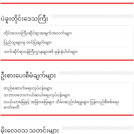
ပဲခူးတိုင်းဒေသကြီး
တိုင်းဒေသကြီးဆိုင်ရာအချက်အလက်များ
ပြည်သူများမှ တင်ပြချက်များ
သက်ဆိုင်ရာဝန်ကြီးဌာနများ၏ ဖုန်းနံပါတ်များ
ဦးစားပေးစီမံချက်များ
တည်ဆောက်ရေးလုပ်ငန်းများ
သဘာဝဘေးကယ်ဆယ်ရေးလုပ်ငန်းများ
လယ်ယာမြေနှင့် အခြားမြေများ သိမ်းဆည်းခံရမှုများ ပြန်လည်စီစစ်ရေး
ကော်မတီ
မိုးလေဝသ သတင်းများ