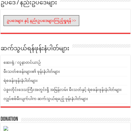
ဥပဒေ / နည်းဥပဒေများ
ဥပဒေများ နှင့် နည်းဥပဒေများကြည့်ရှုရန် >>
ဆက်သွယ်ရန်ဖုန်းနံပါတ်များ
ဆေးရုံ / လူနာတင်ယာဉ်
မီးသတ်စခန်းများ၏ ဖုန်းနံပါတ်များ
ရဲစခန်းဖုန်းနံပါတ်များ
ပဲခူးတိုင်းဒေသကြီးအတွင်းရှိ အမြန်လမ်း မီးသတ်နှင့် ရဲစခန်းဖုန်းနံပါတ်များ
လျှပ်စစ်မီးပျက်ပါက ဆက်သွယ်ရမည့် ဖုန်းနံပါတ်များ
Donation