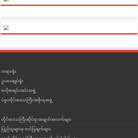
တရားရုံး
ဥပဒေချုပ်ရုံး
ဗဟိုစာရင်းအင်းအဖွဲ့
ပဲခူးတိုင်းဒေသကြီးအစိုးရအဖွဲ့
တိုင်းဒေသကြီးဆိုင်ရာအချက်အလက်များ
ပြည်သူများမှ တင်ပြချက်များ