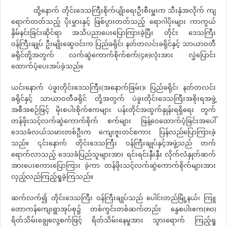
ထို့နောက် တိုင်းဒေသကြီးစိုက်ပျိုးရေးဦးစီးမှူးက သီးနှံအလိုက် ကျ
ရောက်တတ်သည့် ပိုးမွှားနှင့် ဖြစ်ပွားတတ်သည့် ရောဂါပိုးများ ကာကွယ်
နှိမ်နင်းခြင်းဆိုင်ရာ အသိပညာပေးပြောကြားခဲ့ပြီး တိုင်း ဒေသကြီး
ဝန်ကြီးချုပ် ဦးမျိုးဆွေဝင်းက ပြည်ခရိုင်၊ နတ်တလင်းခရိုင်နှင့် သာယာဝတီ
ခရိုင်တို့အတွက် လက်ဆွဲကောက်စိုက်စက်(၄၈)လုံးအား လွှဲပြောင်း
ထောက်ပံ့ပေးအပ်ခဲ့သည်။
ယင်းနောက် ပဲခူးတိုင်းဒေသကြီး(အနောက်ခြမ်း)၊ ပြည်ခရိုင်၊ နတ်တလင်း
ခရိုင်နှင့် သာယာဝတီခရိုင် တို့အတွက် ပဲခူးတိုင်းဒေသကြီးအစိုးရအဖွဲ့
အစီအစဉ်ဖြင့် မိုးစပါးစိုက်ဧကများ ပန်းတိုင်အထွက်နှုန်းရရှိရေး တွက်
တန်ဖိုးသင့်လက်ဆွဲကောက်စိုက် စက်များ ဖြန့်ဝေထောက်ပံ့ခြင်းအပေါ်
ဒေသခံလယ်သမားတစ်ဦးက ကျေးဇူးတင်စကား ပြန်လည်ပြောကြားခဲ့
သည်။ ၎င်းနောက် တိုင်းဒေသကြီး ဝန်ကြီးချုပ်နှင့်အဖွဲ့သည် တက်
ရောက်လာသည့် ဒေသခံပြည်သူများအား ရင်းရင်းနှီးနှီး လိုက်လံနှုတ်ဆက်
အားပေးစကားပြောကြား ခဲ့ကာ တန်ဖိုးသင့်လက်ဆွဲကောက်စိုက်များအား
လှည့်လည်ကြည့်ရှုခဲ့ကြသည်။
ဆက်လက်၍ တိုင်းဒေသကြီး ဝန်ကြီးချုပ်သည် ပေါင်းတည်မြို့နယ်၊ ကြူ
တောကန်ကျေးရွာအုပ်စု၌ တစ်ကွင်းတစ်ဆက်တည်း နွေစပါးဧက(၈၀)
ရိတ်သိမ်းချွေလှေ့စက်ဖြင့် ရိတ်သိမ်းနေမှုအား သွားရောက် ကြည့်ရှု