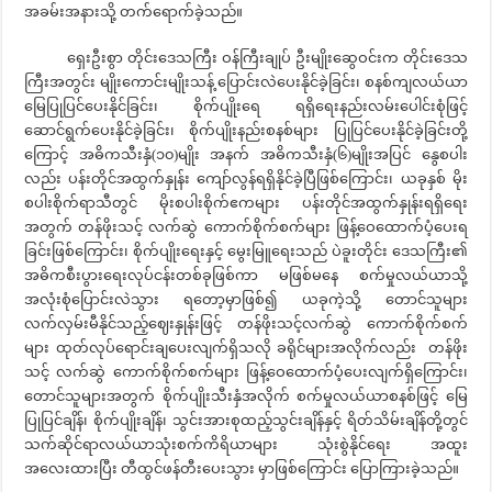
အခမ်းအနားသို့ တက်ရောက်ခဲ့သည်။
ရှေးဦးစွာ တိုင်းဒေသကြီး ဝန်ကြီးချုပ် ဦးမျိုးဆွေဝင်းက တိုင်းဒေသ
ကြီးအတွင်း မျိုးကောင်းမျိုးသန့် ပြောင်းလဲပေးနိုင်ခဲ့ခြင်း၊ စနစ်ကျလယ်ယာ
မြေပြုပြင်ပေးနိုင်ခြင်း၊ စိုက်ပျိုးရေ ရရှိရေးနည်းလမ်းပေါင်းစုံဖြင့်
ဆောင်ရွက်ပေးနိုင်ခဲ့ခြင်း၊ စိုက်ပျိုးနည်းစနစ်များ ပြုပြင်ပေးနိုင်ခဲ့ခြင်းတို့
ကြောင့် အဓိကသီးနှံ(၁၀)မျိုး အနက် အဓိကသီးနှံ(၆)မျိုးအပြင် နွေစပါး
လည်း ပန်းတိုင်အထွက်နှုန်း ကျော်လွန်ရရှိနိုင်ခဲ့ပြီဖြစ်ကြောင်း၊ ယခုနှစ် မိုး
စပါးစိုက်ရာသီတွင် မိုးစပါးစိုက်ဧကများ ပန်းတိုင်အထွက်နှုန်းရရှိရေး
အတွက် တန်ဖိုးသင့် လက်ဆွဲ ကောက်စိုက်စက်များ ဖြန့်ဝေထောက်ပံ့ပေးရ
ခြင်းဖြစ်ကြောင်း၊ စိုက်ပျိုးရေးနှင့် မွေးမြူရေးသည် ပဲခူးတိုင်း ဒေသကြီး၏
အဓိကစီးပွားရေးလုပ်ငန်းတစ်ခုဖြစ်ကာ မဖြစ်မနေ စက်မှုလယ်ယာသို့
အလုံးစုံပြောင်းလဲသွား ရတော့မှာဖြစ်၍ ယခုကဲ့သို့ တောင်သူများ
လက်လှမ်းမီနိုင်သည့်ဈေးနှုန်းဖြင့် တန်ဖိုးသင့်လက်ဆွဲ ကောက်စိုက်စက်
များ ထုတ်လုပ်ရောင်းချပေးလျက်ရှိသလို ခရိုင်များအလိုက်လည်း တန်ဖိုး
သင့် လက်ဆွဲ ကောက်စိုက်စက်များ ဖြန့်ဝေထောက်ပံ့ပေးလျက်ရှိကြောင်း၊
တောင်သူများအတွက် စိုက်ပျိုးသီးနှံအလိုက် စက်မှုလယ်ယာစနစ်ဖြင့် မြေ
ပြုပြင်ချိန်၊ စိုက်ပျိုးချိန်၊ သွင်းအားစုထည့်သွင်းချိန်နှင့် ရိတ်သိမ်းချိန်တို့တွင်
သက်ဆိုင်ရာလယ်ယာသုံးစက်ကိရိယာများ သုံးစွဲနိုင်ရေး အထူး
အလေးထားပြီး တီထွင်ဖန်တီးပေးသွား မှာဖြစ်ကြောင်း ပြောကြားခဲ့သည်။