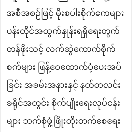
အစီအစဉ်ဖြင့် မိုးစပါးစိုက်ဧကများ
ပန်းတိုင်အထွက်နှုန်းရရှိရေးတွက်
တန်ဖိုးသင့် လက်ဆွဲကောက်စိုက်
စက်များ ဖြန့်ဝေထောက်ပံ့ပေးအပ်
ခြင်း အခမ်းအနားနှင့် နတ်တလင်း
ခရိုင်အတွင်း စိုက်ပျိုးရေးလုပ်ငန်း
များ ဘက်စုံဖွံ့ဖြိုးတိုးတက်စေရေး