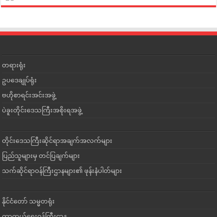
တရားရုံး
ဥပဒေချုပ်ရုံး
ဗဟိုစာရင်းအင်းအဖွဲ့
ပဲခူးတိုင်းဒေသကြီးအစိုးရအဖွဲ့
တိုင်းဒေသကြီးဆိုင်ရာအချက်အလက်များ
ပြည်သူများမှ တင်ပြချက်များ
သက်ဆိုင်ရာဝန်ကြီးဌာနများ၏ ဖုန်းနံပါတ်များ
နိုင်ငံတော် သမ္မတရုံး
ကာကွယ်ရေးဝန်ကြီးဌာန