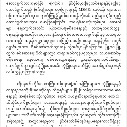
ဆောင်ရွက်ထားရမှာဖြစ် ကြောင်း၊ နိုင်ငံ့စီးပွားမြှင့်တင်ရေးရန်ပုံငွေဖြင့်
ဆောင်ရွက်သည့် စိုက်ပျိုးရေး၊ မွေးမြူရေးနှင့် MSMEs လုပ်ငန်း များအား
စဉ်ဆက်မပြတ် သွားရောက်ကြည့်ရှုစစ်ဆေးရန် လိုအပ်သည်များ ပံ့ပိုးကူညီ
ဆောင်ရွက်ပေးသွား ရမှာဖြစ်ကြောင်း၊ အခြေခံစားသုံးကုန်များ၊ ဆေးဝါ
များ ဈေးကွက်အတွင်း ပြတ်လပ်မှုမရှိစေရေးနှင့် သတ်မှတ်ရည်ညွှန်း
ဈေးနှုန်းများအတိုင်း ရောင်းချနိုင်ရေး စစ်ဆေးဆောင်ရွက်ရန် နှင့် သတ်မှတ်
ထားသည့် အခွန်ဘဏ္ဍာငွေများ အပြည့်အဝရရှိစေရေး အခွန်ပုန်း၊ အခွန်
ရှောင်များအား စိစစ်ဖော်ထုတ်သွားရန် လိုအပ်မှာဖြစ်ကြောင်း၊ မြို့ဝင်/မြို့
ထွက် စစ်ဆေးရေးဂိတ်များတွင် တရားမဝင်ကုန်ပစ္စည်းများ သယ်ဆောင်မှု
မရှိစေရေး စနစ်တကျ စစ်ဆေးသွားရန်နှင့် ဌာနဆိုင်ရာရုံးလုပ်ငန်းများ
ဆောင်ရွက်ရာ တွင် လုံခြုံရေးအသိ၊ လုံခြုံရေးသတိဖြင့် ဆောင်ရွက်သွားရန်
လမ်းညွှန်မှာကြားခဲ့သည်။
ထို့နောက် တိုင်းဒေသကြီးအစိုးရအဖွဲ့ဝင် ဝန်ကြီးများက လုံခြုံရေးနှင့်
တရားဥပဒေစိုးမိုးရေးဆိုင်ရာ ကိစ္စရပ်များ၊ မြို့ပြသန့်ရှင်းသာယာလှပေစေ
ရေးနှင့် အခြေခံစားသုံးကုန်များ ရောင်းဝယ်မှုဆိုင်ရာကိစ္စရပ်များ စက်သုံး
ဆီဆိုင်ရာကိစ္စရပ်များ၊ ဘာသာရေးနှင့် သာသနာရေးဆိုင်ရာကိစ္စရပ်များ၊
တည်ဆောက်ရေးလုပ်ငန်း ဆိုင်ရာကိစ္စရပ်များ၊ တရားရေးဆိုင်ရာကိစ္စရပ်
များအား အသီးသီးတင်ပြဆွေးနွေးခဲ့ကြသည်။ ၎င်းနောက် တိုင်းဒေသကြီး
အစိုးရအဖွဲ့ အတွင်းရေးမှူးက နိုင်ငံတော်စီမံအုပ်ချုပ်ရေးကောင်စီရုံးနှင့်