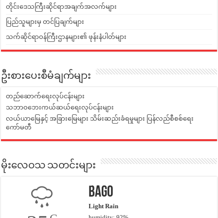
တိုင်းဒေသကြီးဆိုင်ရာအချက်အလက်များ
ပြည်သူများမှ တင်ပြချက်များ
သက်ဆိုင်ရာဝန်ကြီးဌာနများ၏ ဖုန်းနံပါတ်များ
ဦးစားပေးစီမံချက်များ
တည်ဆောက်ရေးလုပ်ငန်းများ
သဘာဝဘေးကယ်ဆယ်ရေးလုပ်ငန်းများ
လယ်ယာမြေနှင့် အခြားမြေများ သိမ်းဆည်းခံရမှုများ ပြန်လည်စီစစ်ရေး
ကော်မတီ
မိုးလေဝသ သတင်းများ
Bago
Light Rain
humidity: 92%