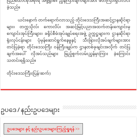
ပြည်ထောင်စုအစိုးရ အဖွဲ့ရုံး၏ ညွှန်ကြားချက်များအား ဖတ်ကြားရှင်းလင်း
ခဲ့သည်။
ယင်းနောက် တက်ရောက်လာသည့် တိုင်းဒေသကြီးအဆင့်ဌာနဆိုင်ရာ
များ၊ တက္ကသိုလ်၊ ကောလိပ်၊ အဆင့်မြင့်ပညာအထက်တန်းကျောင်းမှ
ကျောင်းအုပ်ကြီးများ၊ ခရိုင်စီမံအုပ်ချုပ်ရေးအဖွဲ့ ဥက္ကဋ္ဌများက ဌာနဆိုင်ရာ
ရုံးလုပ်ငန်းများ ပုံမှန်ဆောင်ရွက်နေမှုနှင့် သီးခြားလိုအပ်ချက်များအား
တင်ပြခဲ့ရာ တိုင်းဒေသကြီး ဝန်ကြီးချုပ်က ဌာနတစ်ခုချင်းအလိုက် တင်ပြ
ချက်အပေါ် လိုအပ်သည်များ ဖြည့်စွက်လမ်းညွှန်မှာကြား ခဲ့ကြောင်း
သတင်းရရှိသည်။
တိုင်းဒေသကြီး(ပြန်/ဆက်)
ဥပဒေ / နည်းဥပဒေများ
ဥပဒေများ နှင့် နည်းဥပဒေများကြည့်ရှုရန် >>