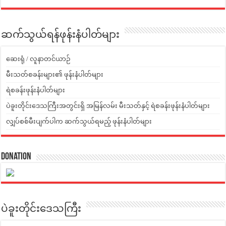
ဆက်သွယ်ရန်ဖုန်းနံပါတ်များ
ဆေးရုံ / လူနာတင်ယာဉ်
မီးသတ်စခန်းများ၏ ဖုန်းနံပါတ်များ
ရဲစခန်းဖုန်းနံပါတ်များ
ပဲခူးတိုင်းဒေသကြီးအတွင်းရှိ အမြန်လမ်း မီးသတ်နှင့် ရဲစခန်းဖုန်းနံပါတ်များ
လျှပ်စစ်မီးပျက်ပါက ဆက်သွယ်ရမည့် ဖုန်းနံပါတ်များ
Donation
ပဲခူးတိုင်းဒေသကြီး