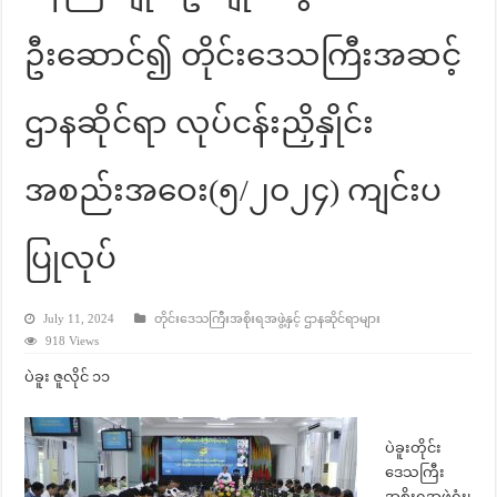
ဦးဆောင်၍ တိုင်းဒေသကြီးအဆင့်
ဌာနဆိုင်ရာ လုပ်ငန်းညှိနှိုင်း
အစည်းအဝေး(၅/၂၀၂၄) ကျင်းပ
ပြုလုပ်
July 11, 2024
တိုင်းဒေသကြီးအစိုးရအဖွဲ့နှင့် ဌာနဆိုင်ရာများ
918 Views
ပဲခူး ဇူလိုင် ၁၁
ပဲခူးတိုင်း
ဒေသကြီး
အစိုးရအဖွဲ့ရုံး၊