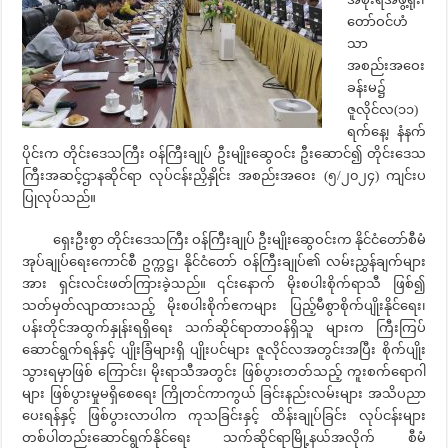
တော်ဝင်ဟံ
သာ
အစည်းအဝေး
ခန်းမ၌
ဇူလိုင်လ(၁၁)
ရက်နေ့၊ နံနက်
ပိုင်းက တိုင်းဒေသကြီး ဝန်ကြီးချုပ် ဦးမျိုးဆွေဝင်း ဦးဆောင်၍ တိုင်းဒေသ
ကြီးအဆင့်ဌာနဆိုင်ရာ လုပ်ငန်းညှိနှိုင်း အစည်းအဝေး (၅/၂၀၂၄) ကျင်းပ
ပြုလုပ်သည်။
ရှေးဦးစွာ တိုင်းဒေသကြီး ဝန်ကြီးချုပ် ဦးမျိုးဆွေဝင်းက နိုင်ငံတော်စီမံ
အုပ်ချုပ်ရေးကောင်စီ ဥက္ကဋ္ဌ၊ နိုင်ငံတော် ဝန်ကြီးချုပ်၏ လမ်းညွှန်ချက်များ
အား ရှင်းလင်းဖတ်ကြားခဲ့သည်။ ၎င်းနောက် မိုးစပါးစိုက်ရာသီ ဖြစ်၍
သတ်မှတ်လျာထားသည့် မိုးစပါးစိုက်ဧကများ ပြည့်မီစွာစိုက်ပျိုးနိုင်ရေး၊
ပန်းတိုင်အထွက်နှုန်းရရှိရေး သက်ဆိုင်ရာတာဝန်ရှိသူ များက ကြီးကြပ်
ဆောင်ရွက်ရန်နှင့် ပျိုးခြံများရှိ ပျိုးပင်များ ဇူလိုင်လအတွင်းအပြီး စိုက်ပျိုး
သွားရမှာဖြစ် ကြောင်း၊ မိုးရာသီအတွင်း ဖြစ်ပွားတတ်သည့် ကူးစက်ရောဂါ
များ ဖြစ်ပွားမှုမရှိစေရေး ကြိုတင်ကာကွယ် ခြင်းနည်းလမ်းများ အသိပညာ
ပေးရန်နှင့် ဖြစ်ပွားလာပါက ကုသခြင်းနှင့် ထိန်းချုပ်ခြင်း လုပ်ငန်းများ
တစ်ပါတည်းဆောင်ရွက်နိုင်ရေး သက်ဆိုင်ရာမြို့နယ်အလိုက် စီမံ