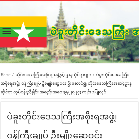
Home
/
တိုင်းဒေသကြီးအစိုးရအဖွဲ့နှင့် ဌာနဆိုင်ရာများ
/
ပဲခူးတိုင်းဒေသကြီး
အစိုးရအဖွဲ့၊ ဝန်ကြီးချုပ် ဦးမျိုးဆွေဝင်း ဦးဆောင်၍ တိုင်းဒေသကြီးအဆင့်ဌာန
ဆိုင်ရာ လုပ်ငန်းညှိနှိုင်း အစည်းအဝေး(၅/၂၀၂၄) ကျင်းပပြုလုပ်
ပဲခူးတိုင်းဒေသကြီးအစိုးရအဖွဲ့၊
ဝန်ကြီးချုပ် ဦးမျိုးဆွေဝင်း