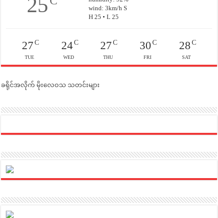
25
C
wind: 3km/h S
H 25 • L 25
C
C
C
C
C
27
24
27
30
28
TUE
WED
THU
FRI
SAT
ခရိုင်အလိုက် မိုးလေဝသ သတင်းများ