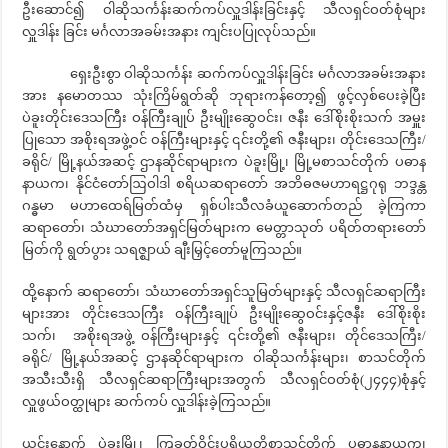
ဦးဆောင်၍ ဝါဆိုသင်္ကန်းဆက်ကပ်လှူဒါန်းခြင်းနှင့် သီလရှင်ဝတ်စုံများ
လှူဒါန်း ခြင်း မင်္ဂလာအခမ်းအနား ကျင်းပပြုလုပ်သည်။
ရှေးဦးစွာ ဝါဆိုသင်္ကန်း ဆက်ကပ်လှူဒါန်းခြင်း မင်္ဂလာအခမ်းအနား
အား နမောတဿ သုံးကြိမ်ရွတ်ဆို ဘုရားကန်တော့၍ ဖွင့်လှစ်ပေးခဲ့ပြီး
ပဲခူးတိုင်းဒေသကြီး ဝန်ကြီးချုပ် ဦးမျိုးဆွေဝင်း၊ ဇနီး ဒေါ်စိုးစိုးသက် အမှူး
ပြုသော အစိုးရအဖွဲ့ဝင် ဝန်ကြီးများနှင့် ၎င်းတို့၏ ဇနီးများ၊ တိုင်းဒေသကြီး/
ခရိုင်/ မြို့နယ်အဆင့် ဌာနဆိုင်ရာများက ပဲခူးမြို့၊ မြို့မစာသင်တိုက် ပဓာန
နာယက၊ နိုင်ငံတော်ဩဝါဒါ စရိယဆရာတော် အဘိဓဇမဟာရဋ္ဌဂုရု ဘဒ္ဒန္တ
ဂန္ဓမာ မဟာထေရ်မြတ်ထံမှ ရှစ်ပါးသီလခံယူဆောက်တည် ခဲ့ကြကာ
ဆရာတော်၊ သံဃာတော်အရှင်မြတ်များက မေတ္တာသုတ် ပရိတ်တရားတော်
မြတ်ကို ရွတ်ပွား သရဇ္ဈာယ် ချီးမြှင့်တော်မူကြသည်။
ထို့နောက် ဆရာတော်၊ သံဃာတော်အရှင်သူမြတ်များနှင့် သီလရှင်ဆရာကြီး
များအား တိုင်းဒေသကြီး ဝန်ကြီးချုပ် ဦးမျိုးဆွေဝင်းနှင့်ဇနီး ဒေါ်စိုးစိုး
သက်၊ အစိုးရအဖွဲ့ ဝန်ကြီးများနှင့် ၎င်းတို့၏ ဇနီးများ၊ တိုင်ဒေသကြီး/
ခရိုင်/ မြို့နယ်အဆင့် ဌာနဆိုင်ရာများက ဝါဆိုသင်္ကန်းများ၊ စာသင်တိုက်
အသီးသီးရှိ သီလရှင်ဆရာကြီးများအတွက် သီလရှင်ဝတ်စုံ(၂၄၄၄)စုံနှင့်
လှူဖွယ်ဝတ္ထုများ ဆက်ကပ် လှူဒါန်းခဲ့ကြသည်။
ယင်းနောက် ပဲခူးမြို့၊ ကြခတ်ဝိုင်းပရိယတ္တိစာသင်တိုက် ပဓာနနာယက၊