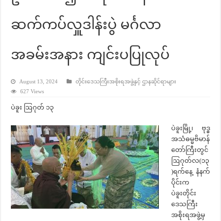
ဆက်ကပ်လှူဒါန်းပွဲ မင်္ဂလာ
အခမ်းအနား ကျင်းပပြုလုပ်
August 13, 2024
တိုင်းဒေသကြီးအစိုးရအဖွဲ့နှင့် ဌာနဆိုင်ရာများ
627 Views
ပဲခူး ဩဂုတ် ၁၃
ပဲခူးမြို့၊ ဗုဒ္ဓ
အသံဓမ္မဗိမာန်
တော်ကြီးတွင်
ဩဂုတ်လ(၁၃
)ရက်နေ့ နံနက်
ပိုင်းက
ပဲခူးတိုင်း
ဒေသကြီး
အစိုးရအဖွဲ့မှ