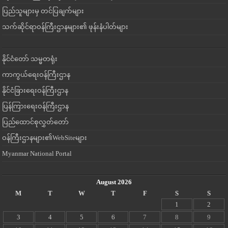
ပြည်သူများမှ တင်ပြချက်များ
သက်ဆိုင်ရာဝန်ကြီးဌာနများ၏ ဖုန်းနံပါတ်များ
နိုင်ငံတော် သမ္မတရုံး
ကာကွယ်ရေးဝန်ကြီးဌာန
နိုင်ငံခြားရေးဝန်ကြီးဌာန
ပြန်ကြားရေးဝန်ကြီးဌာန
ပြည်ထောင်စုလွှတ်တော်
ဝန်ကြီးဌာနများ၏WebSiteများ
Myanmar National Portal
August 2026
M
T
W
T
F
S
S
1
2
3
4
5
6
7
8
9