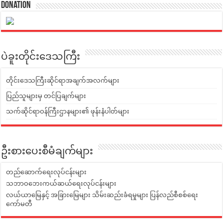
Donation
ပဲခူးတိုင်းဒေသကြီး
တိုင်းဒေသကြီးဆိုင်ရာအချက်အလက်များ
ပြည်သူများမှ တင်ပြချက်များ
သက်ဆိုင်ရာဝန်ကြီးဌာနများ၏ ဖုန်းနံပါတ်များ
ဦးစားပေးစီမံချက်များ
တည်ဆောက်ရေးလုပ်ငန်းများ
သဘာဝဘေးကယ်ဆယ်ရေးလုပ်ငန်းများ
လယ်ယာမြေနှင့် အခြားမြေများ သိမ်းဆည်းခံရမှုများ ပြန်လည်စီစစ်ရေး
ကော်မတီ