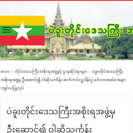
Home
/
တိုင်းဒေသကြီးအစိုးရအဖွဲ့နှင့် ဌာနဆိုင်ရာများ
/
ပဲခူးတိုင်းဒေသကြီး
အစိုးရအဖွဲ့မှ ဦးဆောင်၍ ဝါဆိုသင်္ကန်း ဆက်ကပ်လှူဒါန်းပွဲ မင်္ဂလာအခမ်းအနား
ကျင်းပပြုလုပ်
ပဲခူးတိုင်းဒေသကြီးအစိုးရအဖွဲ့မှ
ဦးဆောင်၍ ဝါဆိုသင်္ကန်း