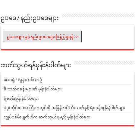
ဥပဒေ / နည်းဥပဒေများ
ဥပဒေများ နှင့် နည်းဥပဒေများကြည့်ရှုရန် >>
ဆက်သွယ်ရန်ဖုန်းနံပါတ်များ
ဆေးရုံ / လူနာတင်ယာဉ်
မီးသတ်စခန်းများ၏ ဖုန်းနံပါတ်များ
ရဲစခန်းဖုန်းနံပါတ်များ
ပဲခူးတိုင်းဒေသကြီးအတွင်းရှိ အမြန်လမ်း မီးသတ်နှင့် ရဲစခန်းဖုန်းနံပါတ်များ
လျှပ်စစ်မီးပျက်ပါက ဆက်သွယ်ရမည့် ဖုန်းနံပါတ်များ