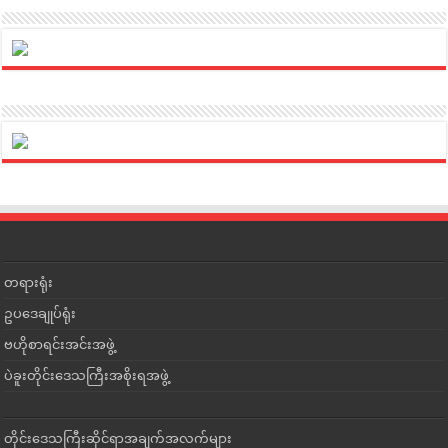
တရားရုံး
ဥပဒေချုပ်ရုံး
ဗဟိုစာရင်းအင်းအဖွဲ့
ပဲခူးတိုင်းဒေသကြီးအစိုးရအဖွဲ့
တိုင်းဒေသကြီးဆိုင်ရာအချက်အလက်များ