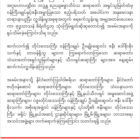
အဂ္ဂမဟာပဏ္ဍိတ ဘဒ္ဒန္တ ဉေယျဓမ္မာဘိဝံသ ဆရာတော် အရှင်သူမြတ်ထံမှ
ဝန်ကြီးချုပ်နှင့်ဇနီးအမှူးပြုသော ဧည့်ပရိသတ် အပေါင်းက အနုမောဒနာ
တရားနာယူပြီး လှူဒါန်းမှုအစုစုအတွက် ရေစက်သွန်းချ အမျှအတမ်းပေးဝေ
ကာ ဗုဒ္ဓသာသနံ စိရံတိဌတု သုံးကြိမ်ရွတ်ဆိုဆုတောင်း၍ အခမ်းအနားကို
ရုပ်သိမ်းခဲ့ကြောင်းသိရ သည်။
ဆက်လက်၍ တိုင်းဒေသကြီး ဝန်ကြီးချုပ် ဦးမျိုးဆွေဝင်း ဇနီး ဒေါ်စိုးစိုး
သက်နှင့် တာဝန်ရှိသူ များက ကြွရောက်လာကြသော ဆရာတော်၊
သံဃာတော်အရှင်သူမြတ်များနှင့် သီလရှင်ဆရာကြီး များအား နေ့ဆွမ်း
ဆက်ကပ်လှူဒါန်းခဲ့ကြသည်။
အခမ်းအနားသို့ နိုင်ငံတော်ဩဝါဒါစရိယ ဆရာတော်ကြီးများ၊ နိုင်ငံတော်
ဗဟိုဝန်ဆောင် ဆရာတော်ကြီးများ၊ တိုင်းဒေသကြီး သံဃနာယက
ဆရာတော်ကြီးများ၊ တိုင်းဒေသကြီးနှင့် မြို့နယ်သီလရှင် အမှုဆောင်အဖွဲ့
ဆရာကြီးများ၊ ပဲခူးတိုင်းဒေသကြီး ဝန်ကြီးချုပ် ဦးမျိုးဆွေဝင်း ဇနီး ဒေါ်စိုး
စိုးသက်၊ အစိုးရအဖွဲ့ဝင် ဝန်ကြီးများနှင့် ၎င်းတို့၏ ဇနီးများ၊ တိုင်းဒေသ
ကြီး/ ခရိုင်/ မြို့နယ်အဆင့် ဌာနဆိုင်ရာများ၊ မြို့မိ/မြို့ဖများ၊ ဘာသာရေး
အသင်းအဖွဲ့များ တက်ရောက်ခဲ့ကြကြောင်း သတင်းရရှိ သည်။