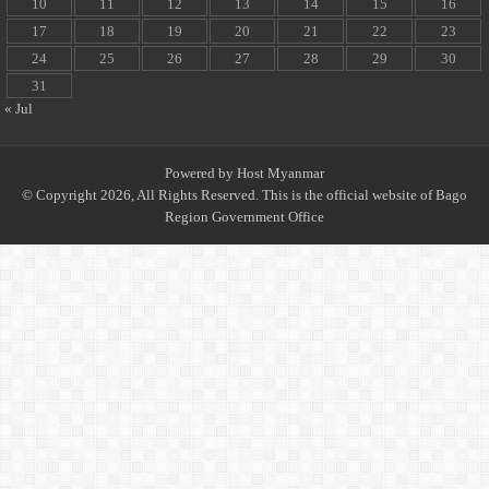
10
11
12
13
14
15
16
17
18
19
20
21
22
23
24
25
26
27
28
29
30
31
« Jul
Powered by
Host Myanmar
© Copyright 2026, All Rights Reserved. This is the official website of Bago
Region Government Office