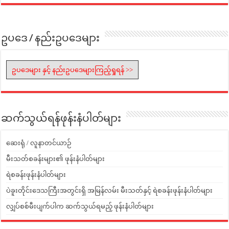
ဥပဒေ / နည်းဥပဒေများ
ဥပဒေများ နှင့် နည်းဥပဒေများကြည့်ရှုရန် >>
ဆက်သွယ်ရန်ဖုန်းနံပါတ်များ
ဆေးရုံ / လူနာတင်ယာဉ်
မီးသတ်စခန်းများ၏ ဖုန်းနံပါတ်များ
ရဲစခန်းဖုန်းနံပါတ်များ
ပဲခူးတိုင်းဒေသကြီးအတွင်းရှိ အမြန်လမ်း မီးသတ်နှင့် ရဲစခန်းဖုန်းနံပါတ်များ
လျှပ်စစ်မီးပျက်ပါက ဆက်သွယ်ရမည့် ဖုန်းနံပါတ်များ