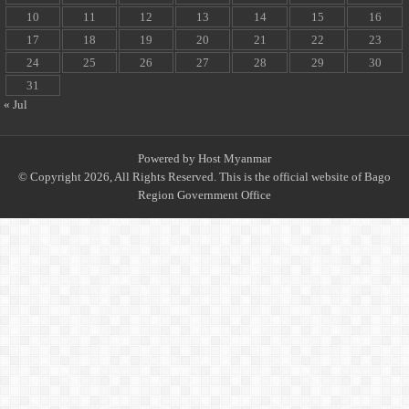
10
11
12
13
14
15
16
17
18
19
20
21
22
23
24
25
26
27
28
29
30
31
« Jul
Powered by
Host Myanmar
© Copyright 2026, All Rights Reserved. This is the official website of Bago
Region Government Office