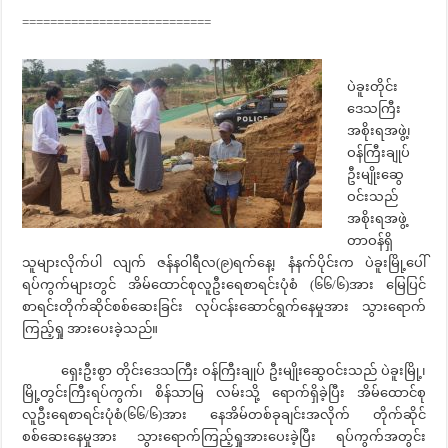
===========================
ပဲခူးတိုင်း
ဒေသကြီး
အစိုးရအဖွဲ့၊
ဝန်ကြီးချုပ်
ဦးမျိုးဆွေ
ဝင်းသည်
အစိုးရအဖွဲ့
တာဝန်ရှိ
သူများလိုက်ပါ လျက် ဇန်နဝါရီလ(၉)ရက်နေ့၊ နံနက်ပိုင်းက ပဲခူးမြို့ပေါ်
ရပ်ကွက်များတွင် အိမ်ထောင်စုလူဦးရေစာရင်းပုံစံ (၆၆/၆)အား မြေပြင်
စာရင်းတိုက်ဆိုင်စစ်ဆေးခြင်း လုပ်ငန်းဆောင်ရွက်နေမှုအား သွားရောက်
ကြည့်ရှု အားပေးခဲ့သည်။
ရှေးဦးစွာ တိုင်းဒေသကြီး ဝန်ကြီးချုပ် ဦးမျိုးဆွေဝင်းသည် ပဲခူးမြို့၊
မြို့တွင်းကြီးရပ်ကွက်၊ စိန်သာမြ လမ်းသို့ ရောက်ရှိခဲ့ပြီး အိမ်ထောင်စု
လူဦးရေစာရင်းပုံစံ(၆၆/၆)အား နေအိမ်တစ်ခုချင်းအလိုက် တိုက်ဆိုင်
စစ်ဆေးနေမှုအား သွားရောက်ကြည့်ရှုအားပေးခဲ့ပြီး ရပ်ကွက်အတွင်း