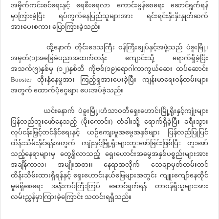
အမှိုက်ကင်းစင်ရေးနှင့် ရေစီးရေလာ ကောင်းမွန်စေရေး ဆောင်ရွက်ရန်
မှာကြားခဲ့ပြီး ရပ်ကွက်နေပြည်သူများအား ရင်းရင်းနှီးနှီးနှုတ်ဆက်
အားပေးစကား ပြောကြားခဲ့သည်။
ထို့နောက် တိုင်းဒေသကြီး ဝန်ကြီးချုပ်နှင့်အဖွဲ့သည် ပဲခူးမြို့၊
အမှတ်(၁)အခြေခံပညာအထက်တန်း ကျောင်းသို့ ရောက်ရှိခဲ့ပြီး
အသက်(၅)နှစ်မှ (၁၂)နှစ်ထိ ကိုဗစ်(၁၉)ရောဂါကာကွယ်ဆေး ထပ်ဆောင်း
Booster ထိုးနှံနေမှုအား ကြည့်ရှုအားပေးခဲ့ပြီး ကျန်းမာရေးဝန်ထမ်းများ
အတွက် ထောက်ပံ့ငွေများ ပေးအပ်ခဲ့သည်။
ယင်းနောက် ပဲခူးမြို့၊ဟံသာဝတီရှေးဟောင်းမြို့ရိုးနှင့်ကျုံးများ
ပြန်လည်တူးဖော်နေသည့် (မိုးကောင်း) တံခါးသို့ ရောက်ရှိခဲ့ပြီး ခရီးသွား
လုပ်ငန်းမြှင့်တင်နိုင်ရေးနှင့် ယဉ်ကျေးမှုအမွေအနှစ်များ ပြန်လည်ပြုပြင်
ထိန်းသိမ်းနိုင်ရန်အတွက် ကျုံးနှင့်မြို့ရိုးများတူးဖော်ခြင်းဖြစ်ပြီး တူးဖော်
သည့်နေရာများမှ တွေ့ရှိလာသည့် ရှေးဟောင်းအမွေအနှစ်ပစ္စည်းများအား
အချိန်ကာလ၊ အမျိုးအစား၊ နေရာအလိုက် သေချာမှတ်တမ်းတင်
ထိန်းသိမ်းထားရှိရန်နှင့် ရှေးဟောင်းနယ်မြေများအတွင်း ကျူးကျော်နေထိုင်
မှုမရှိစေရေး အနီးကပ်ကြီးကြပ် ဆောင်ရွက်ရန် တာဝန်ရှိသူများအား
လမ်းညွှန်မှာကြားခဲ့ကြောင်း သတင်းရရှိသည်။