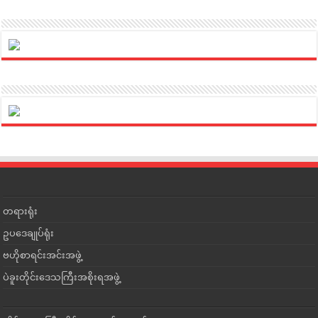
တရားရုံး
ဥပဒေချုပ်ရုံး
ဗဟိုစာရင်းအင်းအဖွဲ့
ပဲခူးတိုင်းဒေသကြီးအစိုးရအဖွဲ့