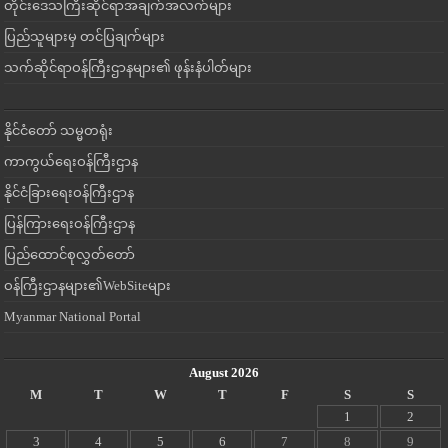
တိုင်းဒေသကြီးဆိုင်ရာအချက်အလက်များ
ပြည်သူများမှ တင်ပြချက်များ
သက်ဆိုင်ရာဝန်ကြီးဌာနများ၏ ဖုန်းနံပါတ်များ
နိုင်ငံတော် သမ္မတရုံး
ကာကွယ်ရေးဝန်ကြီးဌာန
နိုင်ငံခြားရေးဝန်ကြီးဌာန
ပြန်ကြားရေးဝန်ကြီးဌာန
ပြည်ထောင်စုလွှတ်တော်
ဝန်ကြီးဌာနများ၏WebSiteများ
Myanmar National Portal
August 2026
M
T
W
T
F
S
S
1
2
3
4
5
6
7
8
9