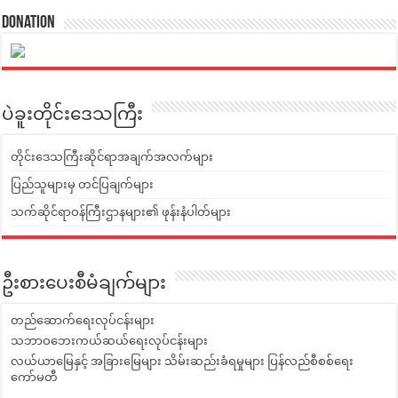
Donation
ပဲခူးတိုင်းဒေသကြီး
တိုင်းဒေသကြီးဆိုင်ရာအချက်အလက်များ
ပြည်သူများမှ တင်ပြချက်များ
သက်ဆိုင်ရာဝန်ကြီးဌာနများ၏ ဖုန်းနံပါတ်များ
ဦးစားပေးစီမံချက်များ
တည်ဆောက်ရေးလုပ်ငန်းများ
သဘာဝဘေးကယ်ဆယ်ရေးလုပ်ငန်းများ
လယ်ယာမြေနှင့် အခြားမြေများ သိမ်းဆည်းခံရမှုများ ပြန်လည်စီစစ်ရေး
ကော်မတီ