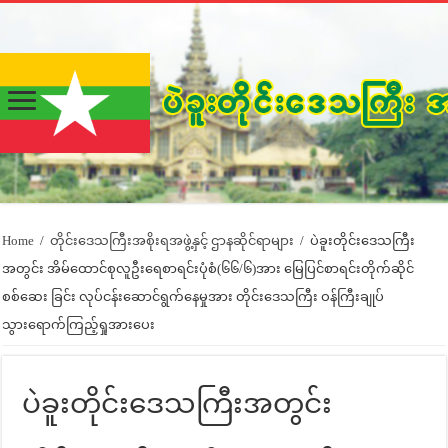
Home
/
တိုင်းဒေသကြီးအစိုးရအဖွဲ့နှင့် ဌာနဆိုင်ရာများ
/
ပဲခူးတိုင်းဒေသကြီး
အတွင်း အိမ်ထောင်စုလူဦးရေစာရင်းပုံစံ(၆၆/၆)အား မြေပြင်စာရင်းတိုက်ဆိုင်
စစ်ဆေး ခြင်း လုပ်ငန်းဆောင်ရွက်နေမှုအား တိုင်းဒေသကြီး ဝန်ကြီးချုပ်
သွားရောက်ကြည့်ရှုအားပေး
ပဲခူးတိုင်းဒေသကြီးအတွင်း