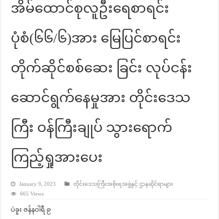
အိမ်ထောင်စုလူဦးရေစာရင်း
ပုံစံ(၆၆/၆)အား မြေပြင်စာရင်း
တိုက်ဆိုင်စစ်ဆေး ခြင်း လုပ်ငန်း
ဆောင်ရွက်နေမှုအား တိုင်းဒေသ
ကြီး ဝန်ကြီးချုပ် သွားရောက်
ကြည့်ရှုအားပေး
January 9, 2023
တိုင်းဒေသကြီးအစိုးရအဖွဲ့နှင့် ဌာနဆိုင်ရာများ
665 Views
ပဲခူး ဇန်နဝါရီ ၉