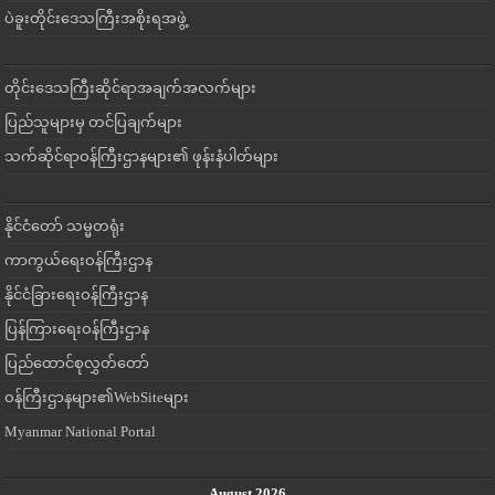
ပဲခူးတိုင်းဒေသကြီးအစိုးရအဖွဲ့
တိုင်းဒေသကြီးဆိုင်ရာအချက်အလက်များ
ပြည်သူများမှ တင်ပြချက်များ
သက်ဆိုင်ရာဝန်ကြီးဌာနများ၏ ဖုန်းနံပါတ်များ
နိုင်ငံတော် သမ္မတရုံး
ကာကွယ်ရေးဝန်ကြီးဌာန
နိုင်ငံခြားရေးဝန်ကြီးဌာန
ပြန်ကြားရေးဝန်ကြီးဌာန
ပြည်ထောင်စုလွှတ်တော်
ဝန်ကြီးဌာနများ၏WebSiteများ
Myanmar National Portal
August 2026