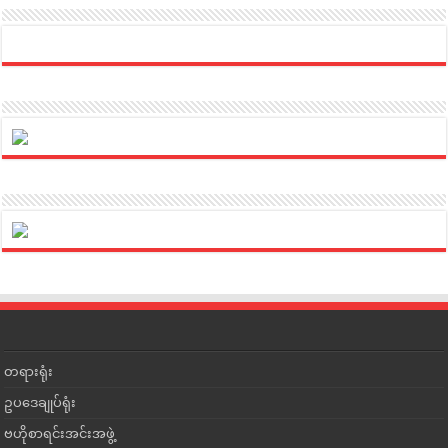
တရားရုံး
ဥပဒေချုပ်ရုံး
ဗဟိုစာရင်းအင်းအဖွဲ့