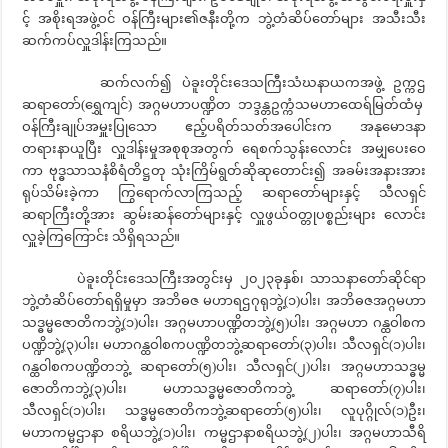
င့် အစိုးရအဖွဲ့ဝင် ဝန်ကြီးများ၏ဇနီးတို့က ဘွဲ့တံဆိပ်တော်များ အသီးသီး
ဆက်ကပ်လှူဒါန်းကြသည်။
ဆက်လက်၍ ပဲခူးတိုင်းဒေသကြီးသံဃနာယကအဖွဲ့ ဥက္ကဌ
ဆရာတော်(ရွှေကျင်) အဂ္ဂမဟာပဏ္ဍိတ ဘဒ္ဒန္တဥက္ကံသမဟာထေရ်မြတ်ထံမှ
ဝန်ကြီးချုပ်အမှူးပြုသော ဧည့်ပရိတ်သတ်အပေါင်းက အနုမောဒနာ
တရားနာယူပြီး လှူဒါန်းမှုအစုစုအတွက် ရေစက်သွန်းလောင်း အမျှပေးဝေ
ကာ ဗုဒ္ဓသာသနံစိရံတိဋ္ဌတု သုံးကြိမ်ရွတ်ဆိုဆုတောင်း၍ အခမ်းအနားအား
ရုပ်သိမ်းခဲ့ကာ ကြွရောက်လာကြသည့် ဆရာတော်များနှင့် သီလရှင်
ဆရာကြီးတို့အား ဆွမ်းဆန်တော်များနှင့် လှူဖွယ်ဝတ္တုပစ္စည်းများ လောင်း
လှူခဲ့ကြကြောင်း သိရှိရသည်။
ပဲခူးတိုင်းဒေသကြီးအတွင်းမှ ၂၀၂၃ခုနှစ်၊ သာသနာတော်ဆိုင်ရာ
ဘွဲ့တံဆိပ်တော်ရရှိမှုမှာ အဘိဓဇ မဟာရဌဂုရုဘွဲ့(၁)ပါး၊ အဘိဓဇအဂ္ဂမဟာ
သဒ္ဓမ္မဇောတိကဘွဲ့(၁)ပါး၊ အဂ္ဂမဟာပဏ္ဍိတဘွဲ့(၅)ပါး၊ အဂ္ဂမဟာ ဂန္ထဝါစက
ပဏ္ဍိဘွဲ့(၃)ပါး၊ မဟာဂန္ထဝါစကပဏ္ဍိတဘွဲ့ဆရာတော်(၃)ပါး၊ သီလရှင်(၁)ပါး၊
ဂန္ထဝါစကပဏ္ဍိတဘွဲ့ ဆရာတော်(၅)ပါး၊ သီလရှင်(၂)ပါး၊ အဂ္ဂမဟာသဒ္ဓမ္မ
ဇောတိကဘွဲ့(၃)ပါး၊ မဟာသဒ္ဓမ္မဇောတိကဘွဲ့ ဆရာတော်(၇)ပါး၊
သီလရှင်(၁)ပါး၊ သဒ္ဓမ္မဇောတိကဘွဲ့ဆရာ‌တော်(၅)ပါး၊ လူပုဂ္ဂိုလ်(၁)ဦး၊
မဟာကမ္မဌာနာ စရိယဘွဲ့(၁)ပါး၊ ကမ္မဌာနာစရိယဘွဲ့(၂)ပါး၊ အဂ္ဂမဟာသီရိ