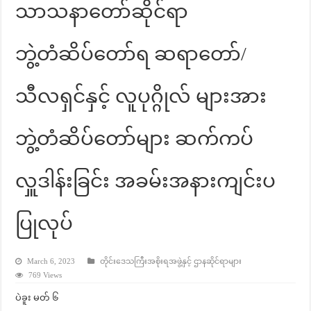
သာသနာတော်ဆိုင်ရာ
ဘွဲ့တံဆိပ်‌တော်ရ ဆရာတော်/
သီလရှင်နှင့် လူပုဂ္ဂိုလ် များအား
ဘွဲ့တံဆိပ်တော်များ ဆက်ကပ်
လှူဒါန်းခြင်း အခမ်းအနားကျင်းပ
ပြုလုပ်
March 6, 2023
တိုင်းဒေသကြီးအစိုးရအဖွဲ့နှင့် ဌာနဆိုင်ရာများ
769 Views
ပဲခူး မတ် ၆