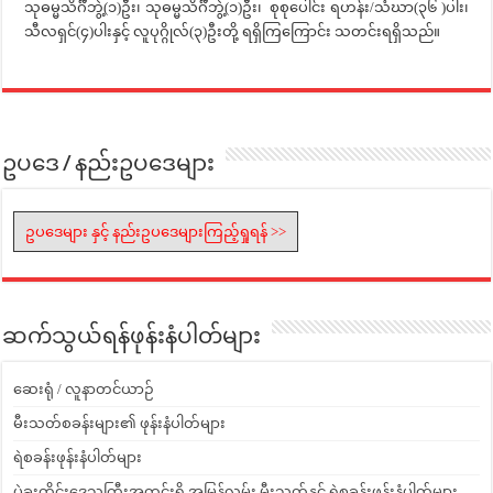
သုဓမ္မသိင်္ဂီဘွဲ့(၁)ဦး၊ သုဓမ္မသိင်္ဂီဘွဲ့(၁)ဦး၊ စုစုပေါင်း ရဟန်း/သံဃာ(၃၆ )ပါး၊
သီလရှင်(၄)ပါးနှင့် လူပုဂ္ဂိုလ်(၃)ဦးတို့ ရရှိ‌ကြကြောင်း သတင်းရရှိသည်။
ဥပဒေ / နည်းဥပဒေများ
ဥပဒေများ နှင့် နည်းဥပဒေများကြည့်ရှုရန် >>
ဆက်သွယ်ရန်ဖုန်းနံပါတ်များ
ဆေးရုံ / လူနာတင်ယာဉ်
မီးသတ်စခန်းများ၏ ဖုန်းနံပါတ်များ
ရဲစခန်းဖုန်းနံပါတ်များ
ပဲခူးတိုင်းဒေသကြီးအတွင်းရှိ အမြန်လမ်း မီးသတ်နှင့် ရဲစခန်းဖုန်းနံပါတ်များ