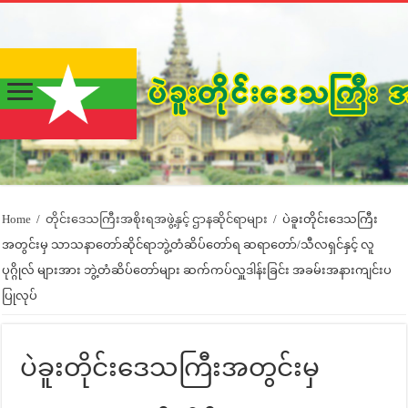
Home
/
တိုင်းဒေသကြီးအစိုးရအဖွဲ့နှင့် ဌာနဆိုင်ရာများ
/
ပဲခူးတိုင်းဒေသကြီး
အတွင်းမှ သာသနာတော်ဆိုင်ရာဘွဲ့တံဆိပ်‌တော်ရ ဆရာတော်/သီလရှင်နှင့် လူ
ပုဂ္ဂိုလ် များအား ဘွဲ့တံဆိပ်တော်များ ဆက်ကပ်လှူဒါန်းခြင်း အခမ်းအနားကျင်းပ
ပြုလုပ်
ပဲခူးတိုင်းဒေသကြီးအတွင်းမှ