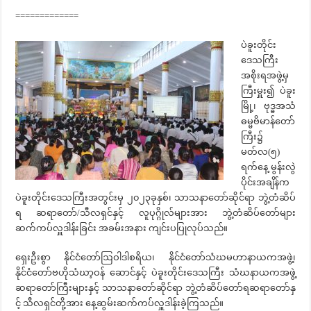
=============
ပဲခူးတိုင်း
ဒေသကြီး
အစိုးရအဖွဲ့မှ
ကြီးမှူး၍ ပဲခူး
မြို့၊ ဗုဒ္ဓအသံ
ဓမ္မဗိမာန်‌တော်
ကြီး၌
မတ်လ(၅)
ရက်နေ့ မွန်းလွဲ
ပိုင်းအချိန်က
ပဲခူးတိုင်းဒေသကြီးအတွင်းမှ ၂၀၂၃ခုနှစ်၊ သာသနာတော်ဆိုင်ရာ ဘွဲ့တံဆိပ်
ရ ဆရာတော်/သီလရှင်နှင့် လူပုဂ္ဂိုလ်များအား ဘွဲ့တံဆိပ်တော်များ
ဆက်ကပ်လှူဒါန်းခြင်း အခမ်းအနား ကျင်းပပြုလုပ်သည်။
ရှေးဦးစွာ နိုင်ငံတော်ဩဝါဒါစရိယ၊ နိုင်ငံတော်သံဃမဟာနာယကအဖွဲ့၊
နိုင်ငံတော်ဗဟိုသံဃာ့ဝန် ဆောင်နှင့် ပဲခူးတိုင်းဒေသကြီး သံဃနာယကအဖွဲ့
ဆရာတော်ကြီးများနှင့် သာသနာတော်ဆိုင်ရာ ဘွဲ့တံဆိပ်တော်ရဆရာတော်နှ
င့် သီလရှင်တို့အား နေ့ဆွမ်းဆက်ကပ်လှူဒါန်းခဲ့ကြသည်။