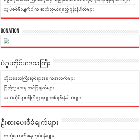
လျှပ်စစ်မီးပျက်ပါက ဆက်သွယ်ရမည့် ဖုန်းနံပါတ်များ
Donation
ပဲခူးတိုင်းဒေသကြီး
တိုင်းဒေသကြီးဆိုင်ရာအချက်အလက်များ
ပြည်သူများမှ တင်ပြချက်များ
သက်ဆိုင်ရာဝန်ကြီးဌာနများ၏ ဖုန်းနံပါတ်များ
ဦးစားပေးစီမံချက်များ
တည်ဆောက်ရေးလုပ်ငန်းများ