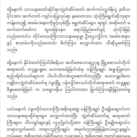
ထို့နောက် သာသနာတော်ဆိုင်ရာဘွဲ့တံဆိပ်တော် ဆက်ကပ်လှူဒါန်းပွဲ ဒုတိယ
ပိုင်းအား ဆက်လက် ကျင်းပပြုလုပ်ရာ နမောတဿ သုံးကြိမ်ရွတ်ဆိုဘုရား
ကန့်တော့၍ အခမ်းအနားကိုဖွင့်လှစ်ပြီး ရွှေတံဆိပ်များ ဆုရှင် အဆိုတော် မ
ထက်ထက်မော်က ထူးမခြားနား ရောင်ခြည်တော်ဖွင့် သုံးပိုဒ်ဖြင့်
လည်းကောင်း၊ တိုင်းဒေသကြီးသာသနာရေးမှူး ဦးဌေးလှိုင်က အခမ်းအနား
ဖွင့် စာတမ်းကိုလည်းကောင်း ဖိတ်ကြား လျှောက်ထား သီဆိုပူဇော်ကြ
သည်။
ထို့နောက် နိုင်ငံတော်ဩဝါဒါစရိယ၊ အဘိဓဇမဟာရဌဂုရု မြို့မစာသင်တိုက်
ဆရာတော် ဘဒ္ဒန္တဂန္ဓမာ မဟာထေရ်မြတ်ထံမှ ဝန်ကြီးချုပ် အမှူးပြုသော
ဧည့်ပရိတ်သတ်များက ငါးပါးသီလခံယူဆောက်တည်ပြီး မဟာဂန္ထဝါစက
ပဏ္ဍိတဘွဲ့တံဆိပ်တော်ရ ပဲခူးမြို့ ပန်းလှိုင်စာသင်တိုက်ဆရာတော် ဘဒ္ဒန္တရာ
ဇိန္ဒမထေရ်မြတ် က သမ္မောဒနီယ ဩဝါဒကထာ မြွက်ကြားချီးမြှင့်တော်မူ
သည်။
ယင်းနောက် ပဲခူးတိုင်းဒေသကြီးအစိုးရအဖွဲ့၊ ဝန်ကြီးချုပ် ဦးမျိုးဆွေဝင်းက
သာသနာရေးဆိုင်ရာများ လျှောက်ထားပြီး ဘွဲ့တံဆိပ်တော်ရ ဆရာတော်
ကြီးများ၊ သီလရှင်များနှင့် လူပုဂ္ဂိုလ်တို့အား ဝန်ကြီးချုပ် ဦးမျိုးဆွေဝင်း၊
တရားလွှတ်တော် တရားသူကြီးချုပ်၊ အမှတ်(၇၇)ခြေမြန်တပ်မဌာနချုပ်၊
တပ်မမှူး၊ အစိုးရအဖွဲ့ ဝန်ကြီးများ၊ ဥပဒေချုပ်၊ အစိုးရအဖွဲ့ အတွင်းရေးမှူးနှ