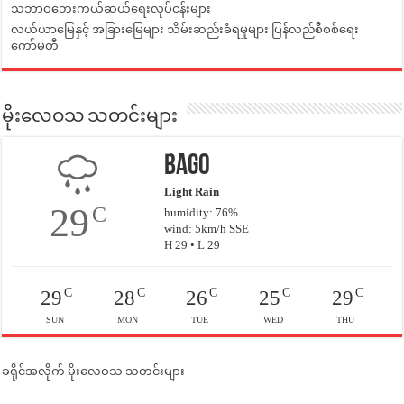
သဘာဝဘေးကယ်ဆယ်ရေးလုပ်ငန်းများ
လယ်ယာမြေနှင့် အခြားမြေများ သိမ်းဆည်းခံရမှုများ ပြန်လည်စီစစ်ရေး
ကော်မတီ
မိုးလေဝသ သတင်းများ
Bago
Light Rain
29
C
humidity: 76%
wind: 5km/h SSE
H 29 • L 29
C
C
C
C
C
29
28
26
25
29
SUN
MON
TUE
WED
THU
ခရိုင်အလိုက် မိုးလေဝသ သတင်းများ