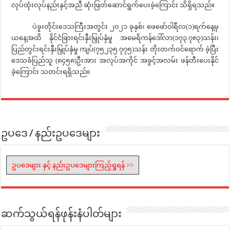
လုပ်ထုံးလုပ်နည်းနှင့်အညီ ဆုံးဖြတ်ဆောင်ရွက်ပေးခဲ့ကြောင်း သိရှိရသည်။
ပဲခူးတိုင်းဒေသကြီးအတွင်း ၂၀၂၁ ခုနှစ်၊ ဖေဖော်ဝါရီလ(၁)ရက်နေ့မှ
ယနေ့အထိ နိုင်ငံခြားရင်းနှီးမြှုပ်နှံမှု အမေရိကန်ဒေါ်လာ(၁၇၃.၇၈၃)သန်း၊
ပြည်တွင်းရင်းနှီးမြှုပ်နှံမှု ကျပ်(၇၅၂၃၅.၇၇၅)သန်း တိုးတက်ဝင်ရောက် ခဲ့ပြီး
ဒေသခံပြည်သူ (၈၄၅၈)ဦးအား အလုပ်အကိုင် အခွင့်အလမ်း ဖန်တီးပေးနိုင်
ခဲ့ကြောင်း သတင်းရရှိသည်။
ဥပဒေ / နည်းဥပဒေများ
ဥပဒေများ နှင့် နည်းဥပဒေများကြည့်ရှုရန် >>
ဆက်သွယ်ရန်ဖုန်းနံပါတ်များ