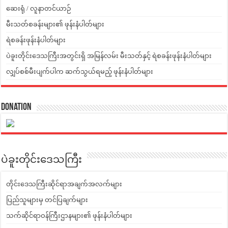
ဆေးရုံ / လူနာတင်ယာဉ်
မီးသတ်စခန်းများ၏ ဖုန်းနံပါတ်များ
ရဲစခန်းဖုန်းနံပါတ်များ
ပဲခူးတိုင်းဒေသကြီးအတွင်းရှိ အမြန်လမ်း မီးသတ်နှင့် ရဲစခန်းဖုန်းနံပါတ်များ
လျှပ်စစ်မီးပျက်ပါက ဆက်သွယ်ရမည့် ဖုန်းနံပါတ်များ
Donation
ပဲခူးတိုင်းဒေသကြီး
တိုင်းဒေသကြီးဆိုင်ရာအချက်အလက်များ
ပြည်သူများမှ တင်ပြချက်များ
သက်ဆိုင်ရာဝန်ကြီးဌာနများ၏ ဖုန်းနံပါတ်များ