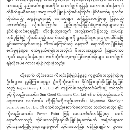
ထားသည့် နည်းလမ်းများအတိုင်း ဆောင်ရွက်ရန်နှင့် သဘာဝပတ်ဝန်းကျင်
ထိခိုက်မှုမရှိစေရေး အထူးသတိပြုရန် လိုအပ်ကြောင်း၊ နိုင်ငံတော်မှ ရသင့်ရ
ထိုက်သည့် အခွန်ငွေများနှင့် ချေးငွေများ အပြည့်အဝရရှိရေး ပြန်လည်
ကောက်ခံရန် လိုအပ်ကြောင်း၊ ပြည်ပရင်းနှီးမြှုပ်နှံမှုလုပ်ငန်းများသည်
နိုင်ငံခြားဝင်ငွေရရှိပြီး တိုင်းပြည်အတွက် အလွန်အကျိုးရှိသည့် လုပ်ငန်း
တစ်ခုဖြစ်၍ လိုအပ်သည့် အခက်အခဲများကို ဌာနဆိုင်ရာများမှ ပူးပေါင်းဖြေ
ရှင်းဆောင်ရွက်ပေးရန် လိုအပ်ကြောင်းနှင့် နွေရာသီ ရောက်ရှိလာပြီဖြစ်၍
စက်မှုဇုန်များ၊ စက်မှုနယ်မြေများအလိုက် မီးဘေးအန္တရာယ် ကြိုတင်ကာ
ကွယ် ရေးလုပ်ငန်းများ၊ ဇာတ်တိုက်လေ့ကျင်ခြင်းလုပ်ငန်းများ ဆောင်ရွက်
ရန်လိုအပ်ကြောင်း ပြောကြားခဲ့သည်။
ထို့နောက် တိုင်းဒေသကြီးရင်းနှီးမြှုပ်နှံမှုနှင့် ကုမ္ပဏီများညွှန်ကြားမှု
ဦးစီးဌာန၊ ညွှန်ကြားရေးမှူး ဦးကိုကိုလတ်က နိုင်ငံခြားရင်းနှီးမြှုပ်နှံမှုဖြစ်
သည့် Jagon Beauty Co., Ltd ၏ ကုန်ကြမ်းပစ္စည်းထပ်မံတိုးချဲ့ တင်သွင်း
ခွင့်ကိုလည်းကောင်း၊ Sun Good Garments Co., Ltd ၏ စက်ရုံတည်ဆောက်
ရေးကာလ သက်တမ်း တိုးခြင်းကိုလည်းကောင်း၊ Myanmar Shwekyin
Solar Power Co., Ltd ၏ စက်ရုံတည်ဆောက်ရေးကာလ သက်တမ်းတိုးခြင်း
ကိုလည်းကောင်း Power Point ဖြင့် အသေးစိတ်တင်ပြခဲ့ရာ၊ တက်
ရောက်လာသည့် တိုင်းဒေသကြီးရင်းနှီးမြှုပ်နှံမှုကော်မတီ အဖွဲ့ဝင်များက
ဝိုင်းဝန်းအကြံပြုဆွေးနွေးခဲ့မှုပေါ် တိုင်းဒေသကြီး ဝန်ကြီးချုပ်က ဥပဒေ၊