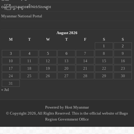
ဝန်ကြီးဌာနများ၏WebSiteများ
Myanmar National Portal
August 2026
M
T
W
T
F
S
S
1
2
3
4
5
6
7
8
9
10
11
12
13
14
15
16
17
18
19
20
21
22
23
24
25
26
27
28
29
30
31
« Jul
Powered by
Host Myanmar
© Copyright 2026, All Rights Reserved. This is the official website of Bago
Region Government Office