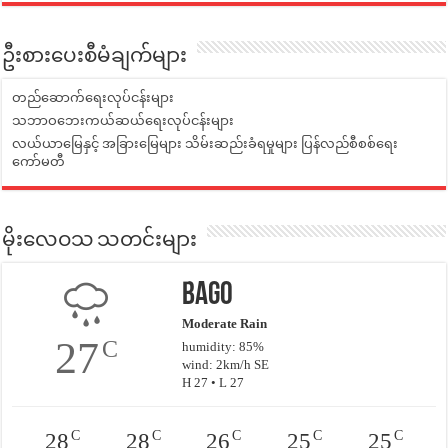
ဦးစားပေးစီမံချက်များ
တည်ဆောက်ရေးလုပ်ငန်းများ
သဘာဝဘေးကယ်ဆယ်ရေးလုပ်ငန်းများ
လယ်ယာမြေနှင့် အခြားမြေများ သိမ်းဆည်းခံရမှုများ ပြန်လည်စီစစ်ရေး
ကော်မတီ
မိုးလေဝသ သတင်းများ
Bago
Moderate Rain
27
C
humidity: 85%
wind: 2km/h SE
H 27 • L 27
C
C
C
C
C
28
28
26
25
25