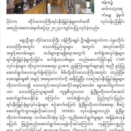
ခန်းမ၌
မတ်လ(၃၀)ရ
က်နေ့၊ နံနက်
ပိုင်းက တိုင်းဒေသကြီးရင်းနှီးမြှုပ်နှံမှုကော်မတီ လုပ်ငန်းညှိနှိုင်း
အစည်းအဝေးအမှတ်စဉ်(၃/၂၀၂၃) ကျင်းပပြု လုပ်ခဲ့သည်။
ရှေးဦးစွာ တိုင်းဒေသကြီး ဝန်ကြီးချုပ် ဦးမျိုးဆွေဝင်းက ပဲခူးတိုင်း
ဒေသကြီးအတွင်း ဒေသခံပြည်သူများ အတွက် အလုပ်အကိုင်
အခွင့်အလမ်းများ ပေါများစွာရရှိရေးအတွက် စက်ရုံအလုပ်ရုံများ
ရင်းနှီးမြှုပ်နှံမှုတိုးခြင်း၊ စက်ရုံအသစ်များ တည်ဆောက်ခြင်းနှင့် CMP
လုပ်ငန်းများ တိုးပွားလာစေရေး ဥပဒေ၊ ညွှန်ကြားချက်များနှင့် အညီ ခွင့်ပြု
ဆောင်ရွက်ပေးလျက်ရှိကြောင်း၊ မိမိတို့တိုင်းဒေသကြီးအတွင်း တည်ငြိမ်
အေးချမ်းမှု၏ အခွင့် အရေးကောင်းကို အမှီပြုပြီး လစဉ်ရင်းနှီးမြှုပ်နှံမှုများ
တိုးတက်လာ၍ ဒေသတွင်းအလုပ်အကိုင်အခွင့်အလမ်း များပေါ်ထွက်လာ
ကာ ဒေသခံပြည်သူများ၏ လူမှုစီးပွားဘဝ ဖွံ့ဖြိုးတိုးတက်အောင်
ဆောင်ရွက်ပေးနိုင်ခဲ့ ကြောင်း၊ ထပ်မံ၍လည်း ပြည်တွင်း/ပြည်ပ
ရင်းနှီးမြှုပ်နှံမှုလုပ်ငန်းများ စဉ်ဆက်မပြတ် ဖွံ့ဖြိုးတိုးတက်စေရေး စီစဉ်
ဆောင်ရွက်သွားရန်လိုအပ်သလို MSMEs လုပ်ငန်းများလည်း ဖွံ့ဖြိုး
တိုးတက်စေရေး ဘက်ပေါင်းစုံမှ ပံ့ပိုး ကူညီဆောင်ရွက်မှုများ အရှိန်အဟုန်
မပြတ် ဖြည့်ဆည်းဆောင်ရွက်ပေးရန်လိုအပ်ကြောင်း၊ ကုန်ကြမ်းပစ္စည်း
များ တင်သွင်းခြင်းနှင့် ဓာတုပစ္စည်းများ သိုလှောင်သုံးစွဲရာတွင် သတ်မှတ်