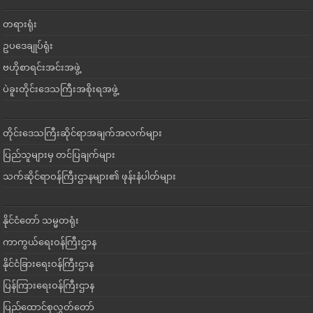
တရားရုံး
ဥပဒေချုပ်ရုံး
ဗဟိုစာရင်းအင်းအဖွဲ့
ပဲခူးတိုင်းဒေသကြီးအစိုးရအဖွဲ့
တိုင်းဒေသကြီးဆိုင်ရာအချက်အလက်များ
ပြည်သူများမှ တင်ပြချက်များ
သက်ဆိုင်ရာဝန်ကြီးဌာနများ၏ ဖုန်းနံပါတ်များ
နိုင်ငံတော် သမ္မတရုံး
ကာကွယ်ရေးဝန်ကြီးဌာန
နိုင်ငံခြားရေးဝန်ကြီးဌာန
ပြန်ကြားရေးဝန်ကြီးဌာန
ပြည်ထောင်စုလွှတ်တော်