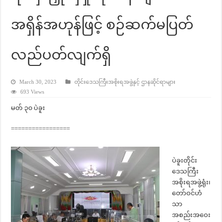
အရှိန်အဟုန်ဖြင့် စဉ်ဆက်မပြတ်
လည်ပတ်လျက်ရှိ
March 30, 2023
တိုင်းဒေသကြီးအစိုးရအဖွဲ့နှင့် ဌာနဆိုင်ရာများ
693 Views
မတ် ၃၀ ပဲခူး
=================
ပဲခူးတိုင်း
ဒေသကြီး
အစိုးရအဖွဲ့ရုံး၊
တော်ဝင်ဟံ
သာ
အစည်းအဝေး