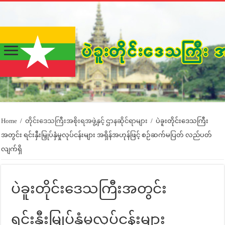
Home
/
တိုင်းဒေသကြီးအစိုးရအဖွဲ့နှင့် ဌာနဆိုင်ရာများ
/
ပဲခူးတိုင်းဒေသကြီး
အတွင်း ရင်းနှီးမြှုပ်နှံမှုလုပ်ငန်းများ အရှိန်အဟုန်ဖြင့် စဉ်ဆက်မပြတ် လည်ပတ်
လျက်ရှိ
ပဲခူးတိုင်းဒေသကြီးအတွင်း
ရင်းနှီးမြှုပ်နှံမှုလုပ်ငန်းများ