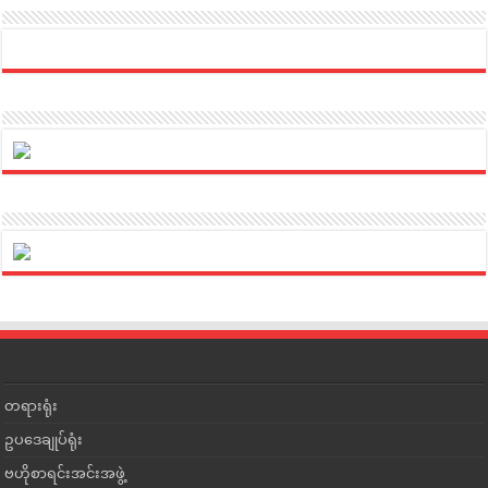
တရားရုံး
ဥပဒေချုပ်ရုံး
ဗဟိုစာရင်းအင်းအဖွဲ့