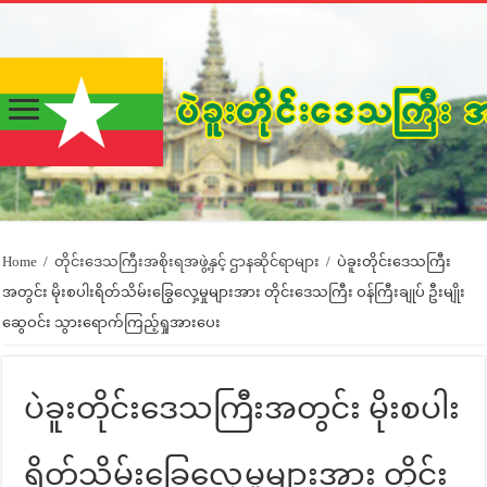
Home
/
တိုင်းဒေသကြီးအစိုးရအဖွဲ့နှင့် ဌာနဆိုင်ရာများ
/
ပဲခူးတိုင်းဒေသကြီး
အတွင်း မိုးစပါးရိတ်သိမ်းခြွေလှေ့မှုများအား တိုင်းဒေသကြီး ဝန်ကြီးချုပ် ဦးမျိုး
ဆွေဝင်း သွားရောက်ကြည့်ရှုအားပေး
ပဲခူးတိုင်းဒေသကြီးအတွင်း မိုးစပါး
ရိတ်သိမ်းခြွေလှေ့မှုများအား တိုင်း