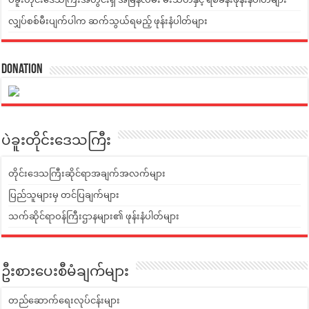
လျှပ်စစ်မီးပျက်ပါက ဆက်သွယ်ရမည့် ဖုန်းနံပါတ်များ
Donation
ပဲခူးတိုင်းဒေသကြီး
တိုင်းဒေသကြီးဆိုင်ရာအချက်အလက်များ
ပြည်သူများမှ တင်ပြချက်များ
သက်ဆိုင်ရာဝန်ကြီးဌာနများ၏ ဖုန်းနံပါတ်များ
ဦးစားပေးစီမံချက်များ
တည်ဆောက်ရေးလုပ်ငန်းများ