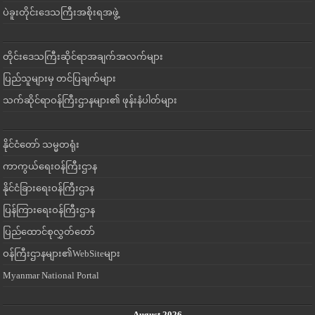
ပဲခူးတိုင်းဒေသကြီးအစိုးရအဖွဲ့
တိုင်းဒေသကြီးဆိုင်ရာအချက်အလက်များ
ပြည်သူများမှ တင်ပြချက်များ
သက်ဆိုင်ရာဝန်ကြီးဌာနများ၏ ဖုန်းနံပါတ်များ
နိုင်ငံတော် သမ္မတရုံး
ကာကွယ်ရေးဝန်ကြီးဌာန
နိုင်ငံခြားရေးဝန်ကြီးဌာန
ပြန်ကြားရေးဝန်ကြီးဌာန
ပြည်ထောင်စုလွှတ်တော်
ဝန်ကြီးဌာနများ၏WebSiteများ
Myanmar National Portal
August 2026