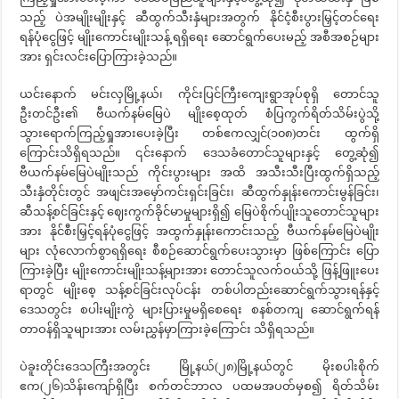
သည့် ပဲအမျိုးမျိုးနှင့် ဆီထွက်သီးနှံများအတွက် နိုင်ငံ့စီးပွားမြှင့်တင်ရေး
ရန်ပုံငွေဖြင့် မျိုးကောင်းမျိုးသန့် ရရှိရေး ဆောင်ရွက်ပေးမည့် အစီအစဉ်များ
အား ရှင်းလင်းပြောကြားခဲ့သည်။
ယင်းနောက် မင်းလှမြို့နယ်၊ ကိုင်းပြင်ကြီးကျေးရွာအုပ်စုရှိ တောင်သူ
ဦးတင်ဦး၏ ဗီယက်နမ်မြေပဲ မျိုးစေ့ထုတ် စံပြကွက်ရိတ်သိမ်းပွဲသို့
သွားရောက်ကြည့်ရှုအားပေးခဲ့ပြီး တစ်ဧကလျှင်(၁၀၈)တင်း ထွက်ရှိ
ကြောင်းသိရှိရသည်။ ၎င်းနောက် ဒေသခံတောင်သူများနှင့် တွေ့ဆုံ၍
ဗီယက်နမ်မြေပဲမျိုးသည် ကိုင်းပွားများ အထိ အသီးသီးပြီးထွက်ရှိသည့်
သီးနှံတိုင်းတွင် အဖျင်းအမှော်ကင်းရှင်းခြင်း၊ ဆီထွက်နှုန်းကောင်းမွန်ခြင်း၊
ဆီသန့်စင်ခြင်းနှင့် ဈေးကွက်ခိုင်မာမှုများရှိ၍ မြေပဲစိုက်ပျိုးသူတောင်သူများ
အား နိုင်စီးမြှင့်ရန်ပုံငွေဖြင့် အထွက်နှုန်းကောင်းသည့် ဗီယက်နမ်မြေပဲမျိုး
များ လုံလောက်စွာရရှိရေး စီစဉ်ဆောင်ရွက်ပေးသွားမှာ ဖြစ်ကြောင်း ပြော
ကြားခဲ့ပြီး မျိုးကောင်းမျိုးသန့်များအား တောင်သူလက်ဝယ်သို့ ဖြန့်ဖြူးပေး
ရာတွင် မျိုးစေ့ သန့်စင်ခြင်းလုပ်ငန်း တစ်ပါတည်းဆောင်ရွက်သွားရန်နှင့်
ဒေသတွင်း စပါးမျိုးကွဲ များပြားမှုမရှိစေရေး စနစ်တကျ ဆောင်ရွက်ရန်
တာဝန်ရှိသူများအား လမ်းညွှန်မှာကြားခဲ့ကြောင်း သိရှိရသည်။
ပဲခူးတိုင်းဒေသကြီးအတွင်း မြို့နယ်(၂၈)မြို့နယ်တွင် မိုးစပါးစိုက်
ဧက(၂၆)သိန်းကျော်ရှိပြီး စက်တင်ဘာလ ပထမအပတ်မှစ၍ ရိတ်သိမ်း