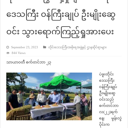
ဒေသကြီး ဝန်ကြီးချုပ် ဦးမျိုးဆွေ
ဝင်း သွားရောက်ကြည့်ရှုအားပေး
September 23, 2023
တိုင်းဒေသကြီးအစိုးရအဖွဲ့နှင့် ဌာနဆိုင်ရာများ
844 Views
သာယာဝတီ စက်တင်ဘာ ၂၃
ပဲခူးတိုင်း
ဒေသကြီး
ဝန်ကြီးချုပ်
ဦးမျိုးဆွေ
ဝင်းသည်
စက်တင်ဘာ
လ(၂၂)ရက်
နေ့၊ မွန်းလွဲ
ပိုင်းက