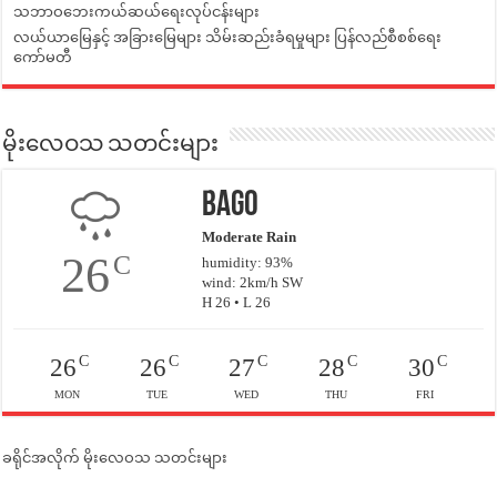
သဘာဝဘေးကယ်ဆယ်ရေးလုပ်ငန်းများ
လယ်ယာမြေနှင့် အခြားမြေများ သိမ်းဆည်းခံရမှုများ ပြန်လည်စီစစ်ရေး
ကော်မတီ
မိုးလေဝသ သတင်းများ
Bago
Moderate Rain
26
C
humidity: 93%
wind: 2km/h SW
H 26 • L 26
C
C
C
C
C
26
26
27
28
30
MON
TUE
WED
THU
FRI
ခရိုင်အလိုက် မိုးလေဝသ သတင်းများ