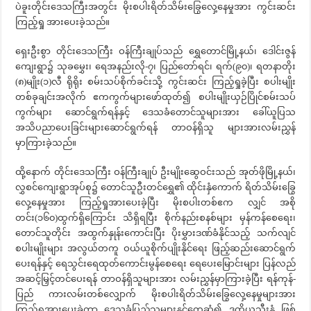
ပဲခူးတိုင်းဒေသကြီးအတွင်း မိုးစပါးရိတ်သိမ်းခြွေလှေ့နေမှုအား ကွင်းဆင်း
ကြည့်ရှု အားပေးခဲ့သည်။
ရှေးဦးစွာ တိုင်းဒေသကြီး ဝန်ကြီးချုပ်သည် ရွှေတောင်မြို့နယ်၊ ဒေါင်းဇွန်
ကျေးရွာ၌ သုခမွှေး၊ ရေအနည်းလို-၇၊ ပြည်တော်ရင်၊ ရက်(၉၀)၊ ရတနာတိုး
(၈)မျိုး(၁)လီ ရိုရိုး စမ်းသပ်စိုက်ခင်းသို့ ကွင်းဆင်း ကြည့်ရှုခဲ့ပြီး စပါးမျိုး
တစ်ခုချင်းအလိုက် ဧကကွက်များဖော်ထုတ်၍ စပါးမျိုးယှဉ်ပြိုင်စမ်းသပ်
ကွက်များ ဆောင်ရွက်ရန်နှင့် ဒေသခံတောင်သူများအား ခေါ်ယူပြသ
အသိပညာပေးခြင်းများဆောင်ရွက်ရန် တာဝန်ရှိသူ များအားလမ်းညွှန်
မှာကြားခဲ့သည်။
ထို့နောက် တိုင်းဒေသကြီး ဝန်ကြီးချုပ် ဦးမျိုးဆွေဝင်းသည် အုတ်ဖိုမြို့နယ်၊
လွှစင်ကျေးရွာအုပ်စု၌ တောင်သူဦးတင်ရွှေ၏ ထိုင်းနှံကောက် ရိတ်သိမ်းခြွေ
လှေ့နေမှုအား ကြည့်ရှုအားပေးခဲ့ပြီး မိုးစပါးတစ်ဧက လျှင် အစို
တင်း(၁၆၀)ထွက်ရှိကြောင်း သိရှိရပြီး စိုက်နည်းစနစ်များ မှန်ကန်စေရေး၊
တောင်သူတိုင်း အထွက်နှုန်းကောင်းပြီး ပိုးမွှားဒဏ်ခံနိုင်သည့် သက်လျင်
စပါးမျိုးများ အလွယ်တကူ ဝယ်ယူစိုက်ပျိုးနိုင်ရေး ဖြည့်ဆည်းဆောင်ရွက်
ပေးရန်နှင့် ရေသွင်းရေထုတ်ကောင်းမွန်စေရေး ရေပေးမြောင်းများ ပြန်လည်
အဆင့်မြှင့်တင်ပေးရန် တာဝန်ရှိသူများအား လမ်းညွှန်မှာကြားခဲ့ပြီး ရန်ကုန်-
ပြည် ကားလမ်းတစ်လျှောက် မိုးစပါးရိတ်သိမ်းခြွေလှေ့နေမှုများအား
ကြည့်ရှုအားပေးခဲ့ကာ ဒေသခံပြည်သူများနှင့်တွေ့ဆုံ၍ ဒုတိယသီးနှံ ဖြစ်