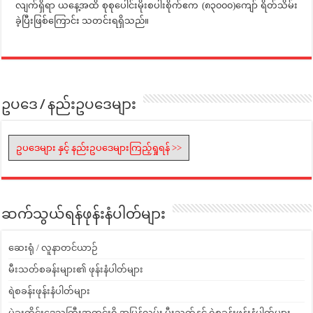
လျက်ရှိရာ ယနေ့အထိ စုစုပေါင်းမိုးစပါးစိုက်ဧက (၈၃၀၀၀)ကျော် ရိတ်သိမ်း
ခဲ့ပြီးဖြစ်ကြောင်း သတင်းရရှိသည်။
ဥပဒေ / နည်းဥပဒေများ
ဥပဒေများ နှင့် နည်းဥပဒေများကြည့်ရှုရန် >>
ဆက်သွယ်ရန်ဖုန်းနံပါတ်များ
ဆေးရုံ / လူနာတင်ယာဉ်
မီးသတ်စခန်းများ၏ ဖုန်းနံပါတ်များ
ရဲစခန်းဖုန်းနံပါတ်များ
ပဲခူးတိုင်းဒေသကြီးအတွင်းရှိ အမြန်လမ်း မီးသတ်နှင့် ရဲစခန်းဖုန်းနံပါတ်များ