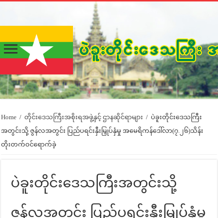
Home
/
တိုင်းဒေသကြီးအစိုးရအဖွဲ့နှင့် ဌာနဆိုင်ရာများ
/
ပဲခူးတိုင်းဒေသကြီး
အတွင်းသို့ ဇွန်လအတွင်း ပြည်ပရင်းနှီးမြှုပ်နှံမှု အမေရိကန်ဒေါ်လာ(၇.၂၆)သိန်း
တိုးတက်ဝင်ရောက်ခဲ့
ပဲခူးတိုင်းဒေသကြီးအတွင်းသို့
ဇွန်လအတွင်း ပြည်ပရင်းနှီးမြှုပ်နှံမှု