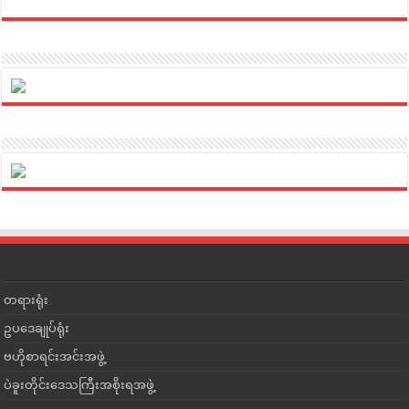
တရားရုံး
ဥပဒေချုပ်ရုံး
ဗဟိုစာရင်းအင်းအဖွဲ့
ပဲခူးတိုင်းဒေသကြီးအစိုးရအဖွဲ့