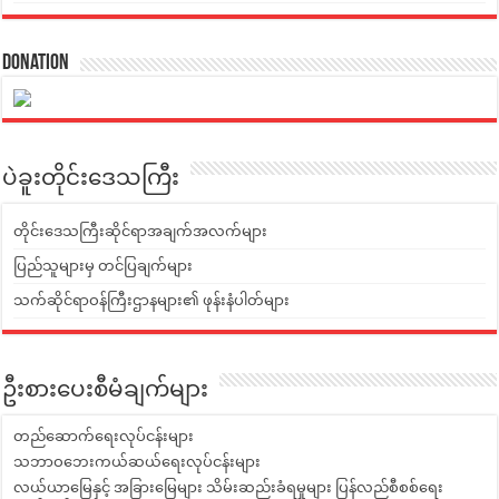
Donation
ပဲခူးတိုင်းဒေသကြီး
တိုင်းဒေသကြီးဆိုင်ရာအချက်အလက်များ
ပြည်သူများမှ တင်ပြချက်များ
သက်ဆိုင်ရာဝန်ကြီးဌာနများ၏ ဖုန်းနံပါတ်များ
ဦးစားပေးစီမံချက်များ
တည်ဆောက်ရေးလုပ်ငန်းများ
သဘာဝဘေးကယ်ဆယ်ရေးလုပ်ငန်းများ
လယ်ယာမြေနှင့် အခြားမြေများ သိမ်းဆည်းခံရမှုများ ပြန်လည်စီစစ်ရေး