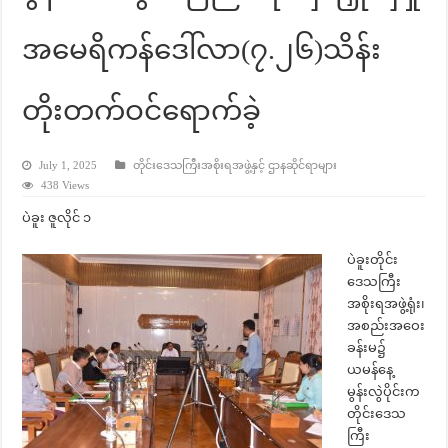
အမေရိကန်ဒေါ်လာ(၇.၂၆)သိန်း
တိုးတက်ဝင်ရောက်ခဲ့
July 1, 2025
တိုင်းဒေသကြီးအစိုးရအဖွဲ့နှင့် ဌာနဆိုင်ရာများ
438 Views
ပဲခူး ဇူလိုင် ၁
ပဲခူးတိုင်း
ဒေသကြီး
အစိုးရအဖွဲ့ရုံး၊
အစည်းအဝေး
ခန်းမ၌
ယမန်နေ့
မွန်းလွဲပိုင်းက
တိုင်းဒေသ
ကြီး