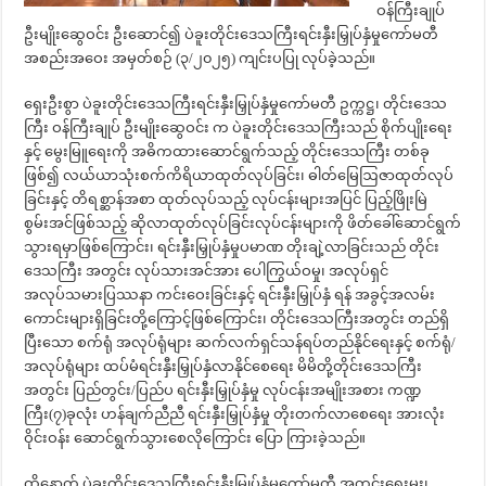
ဝန်ကြီးချုပ်
ဦးမျိုးဆွေဝင်း ဦးဆောင်၍ ပဲခူးတိုင်းဒေသကြီးရင်းနှီးမြှုပ်နှံမှုကော်မတီ
အစည်းအဝေး အမှတ်စဉ် (၃/၂၀၂၅) ကျင်းပပြု လုပ်ခဲ့သည်။
ရှေးဦးစွာ ပဲခူးတိုင်းဒေသကြီးရင်းနှီးမြှုပ်နှံမှုကော်မတီ ဥက္ကဋ္ဌ၊ တိုင်းဒေသ
ကြီး ဝန်ကြီးချုပ် ဦးမျိုးဆွေဝင်း က ပဲခူးတိုင်းဒေသကြီးသည် စိုက်ပျိုးရေး
နှင့် မွေးမြူရေးကို အဓိကထားဆောင်ရွက်သည့် တိုင်းဒေသကြီး တစ်ခု
ဖြစ်၍ လယ်ယာသုံးစက်ကိရိယာထုတ်လုပ်ခြင်း၊ ဓါတ်မြေဩဇာထုတ်လုပ်
ခြင်းနှင့် တိရစ္ဆာန်အစာ ထုတ်လုပ်သည့် လုပ်ငန်းများအပြင် ပြည့်ဖြိုးမြဲ
စွမ်းအင်ဖြစ်သည့် ဆိုလာထုတ်လုပ်ခြင်းလုပ်ငန်းများကို ဖိတ်ခေါ်ဆောင်ရွက်
သွားရမှာဖြစ်ကြောင်း၊ ရင်းနှီးမြှုပ်နှံမှုပမာဏ တိုးချဲ့လာခြင်းသည် တိုင်း
ဒေသကြီး အတွင်း လုပ်သားအင်အား ပေါကြွယ်ဝမှု၊ အလုပ်ရှင်
အလုပ်သမားပြဿနာ ကင်းဝေးခြင်းနှင့် ရင်းနှီးမြှုပ်နှံ ရန် အခွင့်အလမ်း
ကောင်းများရှိခြင်းတို့ကြောင့်ဖြစ်ကြောင်း၊ တိုင်းဒေသကြီးအတွင်း တည်ရှိ
ပြီးသော စက်ရုံ အလုပ်ရုံများ ဆက်လက်ရှင်သန်ရပ်တည်နိုင်ရေးနှင့် စက်ရုံ/
အလုပ်ရုံများ ထပ်မံရင်းနှီးမြှုပ်နှံလာနိုင်စေရေး မိမိတို့တိုင်းဒေသကြီး
အတွင်း ပြည်တွင်း/ပြည်ပ ရင်းနှီးမြှုပ်နှံမှု လုပ်ငန်းအမျိုးအစား ကဏ္ဍ
ကြီး(၇)ခုလုံး ဟန်ချက်ညီညီ ရင်းနှီးမြှုပ်နှံမှု တိုးတက်လာစေရေး အားလုံး
ဝိုင်းဝန်း ဆောင်ရွက်သွားစေလိုကြောင်း ပြော ကြားခဲ့သည်။
ထို့နောက် ပဲခူးတိုင်းဒေသကြီးရင်းနှီးမြှုပ်နှံမှုကော်မတီ အတွင်းရေးမှူး၊