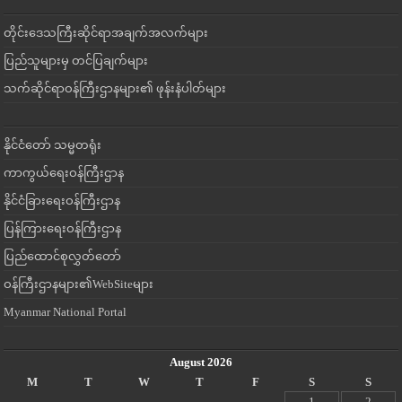
တိုင်းဒေသကြီးဆိုင်ရာအချက်အလက်များ
ပြည်သူများမှ တင်ပြချက်များ
သက်ဆိုင်ရာဝန်ကြီးဌာနများ၏ ဖုန်းနံပါတ်များ
နိုင်ငံတော် သမ္မတရုံး
ကာကွယ်ရေးဝန်ကြီးဌာန
နိုင်ငံခြားရေးဝန်ကြီးဌာန
ပြန်ကြားရေးဝန်ကြီးဌာန
ပြည်ထောင်စုလွှတ်တော်
ဝန်ကြီးဌာနများ၏WebSiteများ
Myanmar National Portal
August 2026
M
T
W
T
F
S
S
1
2