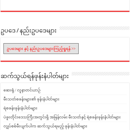
ဥပဒေ / နည်းဥပဒေများ
ဥပဒေများ နှင့် နည်းဥပဒေများကြည့်ရှုရန် >>
ဆက်သွယ်ရန်ဖုန်းနံပါတ်များ
ဆေးရုံ / လူနာတင်ယာဉ်
မီးသတ်စခန်းများ၏ ဖုန်းနံပါတ်များ
ရဲစခန်းဖုန်းနံပါတ်များ
ပဲခူးတိုင်းဒေသကြီးအတွင်းရှိ အမြန်လမ်း မီးသတ်နှင့် ရဲစခန်းဖုန်းနံပါတ်များ
လျှပ်စစ်မီးပျက်ပါက ဆက်သွယ်ရမည့် ဖုန်းနံပါတ်များ