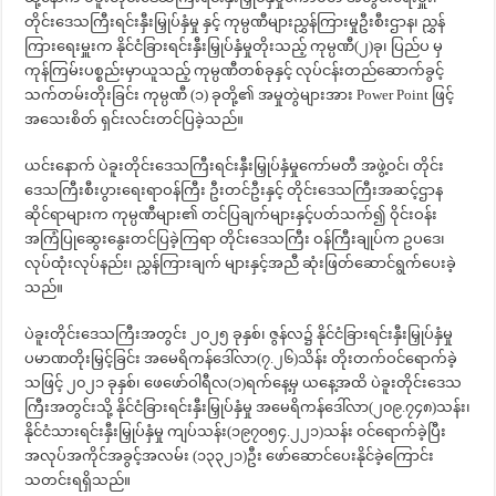
တိုင်းဒေသကြီးရင်းနှီးမြှုပ်နှံမှု နှင့် ကုမ္ပဏီများညွှန်ကြားမှုဦးစီးဌာန၊ ညွှန်
ကြားရေးမှူးက နိုင်ငံခြားရင်းနှီးမြှုပ်နှံမှုတိုးသည့် ကုမ္ပဏီ(၂)ခု၊ ပြည်ပ မှ
ကုန်ကြမ်းပစ္စည်းမှာယူသည့် ကုမ္ပဏီတစ်ခုနှင့် လုပ်ငန်းတည်ဆောက်ခွင့်
သက်တမ်းတိုးခြင်း ကုမ္ပဏီ (၁) ခုတို့၏ အမှုတွဲများအား Power Point ဖြင့်
အသေးစိတ် ရှင်းလင်းတင်ပြခဲ့သည်။
ယင်းနောက် ပဲခူးတိုင်းဒေသကြီးရင်းနှီးမြှုပ်နှံမှုကော်မတီ အဖွဲ့ဝင်၊ တိုင်း
ဒေသကြီးစီးပွားရေးရာဝန်ကြီး ဦးတင်ဦးနှင့် တိုင်းဒေသကြီးအဆင့်ဌာန
ဆိုင်ရာများက ကုမ္ပဏီများ၏ တင်ပြချက်များနှင့်ပတ်သက်၍ ဝိုင်းဝန်း
အကြံပြုဆွေးနွေးတင်ပြခဲ့ကြရာ တိုင်းဒေသကြီး ဝန်ကြီးချုပ်က ဥပဒေ၊
လုပ်ထုံးလုပ်နည်း၊ ညွှန်ကြားချက် များနှင့်အညီ ဆုံးဖြတ်ဆောင်ရွက်ပေးခဲ့
သည်။
ပဲခူးတိုင်းဒေသကြီးအတွင်း ၂၀၂၅ ခုနှစ်၊ ဇွန်လ၌ နိုင်ငံခြားရင်းနှီးမြှုပ်နှံမှု
ပမာဏတိုးမြှင့်ခြင်း အမေရိကန်ဒေါ်လာ(၇.၂၆)သိန်း တိုးတက်ဝင်ရောက်ခဲ့
သဖြင့် ၂၀၂၁ ခုနှစ်၊ ဖေဖော်ဝါရီလ(၁)ရက်နေ့မှ ယနေ့အထိ ပဲခူးတိုင်းဒေသ
ကြီးအတွင်းသို့ နိုင်ငံခြားရင်းနှီးမြှုပ်နှံမှု အမေရိကန်ဒေါ်လာ(၂၀၉.၇၄၈)သန်း၊
နိုင်ငံသားရင်းနှီးမြှုပ်နှံမှု ကျပ်သန်း(၁၉၇၀၅၄.၂၂၁)သန်း ဝင်ရောက်ခဲ့ပြီး
အလုပ်အကိုင်အခွင့်အလမ်း (၁၃၃၂၁)ဦး ဖော်ဆောင်ပေးနိုင်ခဲ့ကြောင်း
သတင်းရရှိသည်။