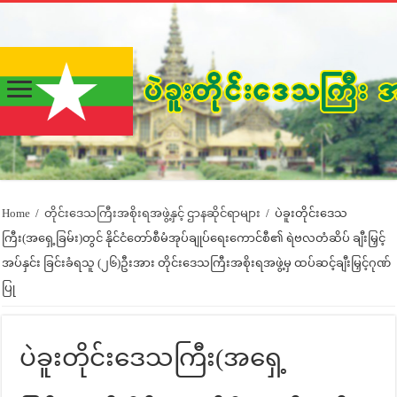
Home
/
တိုင်းဒေသကြီးအစိုးရအဖွဲ့နှင့် ဌာနဆိုင်ရာများ
/
ပဲခူးတိုင်းဒေသ
ကြီး(အရှေ့ခြမ်း)တွင် နိုင်ငံတော်စီမံအုပ်ချုပ်ရေးကောင်စီ၏ ရဲဗလတံဆိပ် ချီးမြှင့်
အပ်နှင်း ခြင်းခံရသူ (၂၆)ဦးအား တိုင်းဒေသကြီးအစိုးရအဖွဲ့မှ ထပ်ဆင့်ချီးမြှင့်ဂုဏ်
ပြု
ပဲခူးတိုင်းဒေသကြီး(အရှေ့