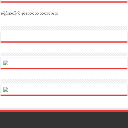
ခရိုင်အလိုက် မိုးလေဝသ သတင်းများ