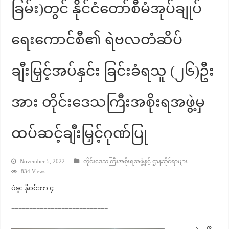
ခြမ်း)တွင် နိုင်ငံတော်စီမံအုပ်ချုပ်
ရေးကောင်စီ၏ ရဲဗလတံဆိပ်
ချီးမြှင့်အပ်နှင်း ခြင်းခံရသူ (၂၆)ဦး
အား တိုင်းဒေသကြီးအစိုးရအဖွဲ့မှ
ထပ်ဆင့်ချီးမြှင့်ဂုဏ်ပြု
November 5, 2022
တိုင်းဒေသကြီးအစိုးရအဖွဲ့နှင့် ဌာနဆိုင်ရာများ
834 Views
ပဲခူး နိုဝင်ဘာ ၄
===========================