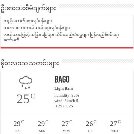
ဦးစားပေးစီမံချက်များ
တည်ဆောက်ရေးလုပ်ငန်းများ
သဘာဝဘေးကယ်ဆယ်ရေးလုပ်ငန်းများ
လယ်ယာမြေနှင့် အခြားမြေများ သိမ်းဆည်းခံရမှုများ ပြန်လည်စီစစ်ရေး
ကော်မတီ
မိုးလေဝသ သတင်းများ
Bago
Light Rain
25
C
humidity: 95%
wind: 3km/h S
H 25 • L 25
C
C
C
C
C
29
29
27
26
27
SAT
SUN
MON
TUE
WED