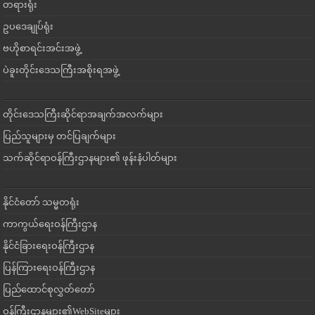
တရားရုံး
ဥပဒေချုပ်ရုံး
ဗဟိုစာရင်းအင်းအဖွဲ့
ပဲခူးတိုင်းဒေသကြီးအစိုးရအဖွဲ့
တိုင်းဒေသကြီးဆိုင်ရာအချက်အလက်များ
ပြည်သူများမှ တင်ပြချက်များ
သက်ဆိုင်ရာဝန်ကြီးဌာနများ၏ ဖုန်းနံပါတ်များ
နိုင်ငံတော် သမ္မတရုံး
ကာကွယ်ရေးဝန်ကြီးဌာန
နိုင်ငံခြားရေးဝန်ကြီးဌာန
ပြန်ကြားရေးဝန်ကြီးဌာန
ပြည်ထောင်စုလွှတ်တော်
ဝန်ကြီးဌာနများ၏WebSiteများ