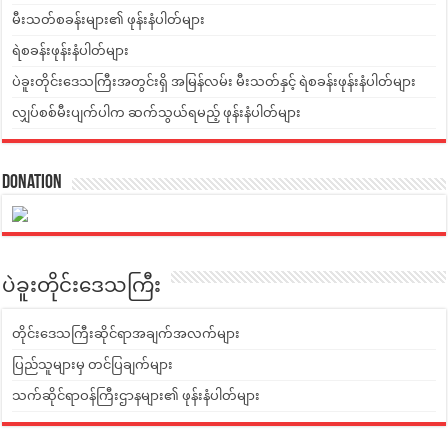
မီးသတ်စခန်းများ၏ ဖုန်းနံပါတ်များ
ရဲစခန်းဖုန်းနံပါတ်များ
ပဲခူးတိုင်းဒေသကြီးအတွင်းရှိ အမြန်လမ်း မီးသတ်နှင့် ရဲစခန်းဖုန်းနံပါတ်များ
လျှပ်စစ်မီးပျက်ပါက ဆက်သွယ်ရမည့် ဖုန်းနံပါတ်များ
Donation
ပဲခူးတိုင်းဒေသကြီး
တိုင်းဒေသကြီးဆိုင်ရာအချက်အလက်များ
ပြည်သူများမှ တင်ပြချက်များ
သက်ဆိုင်ရာဝန်ကြီးဌာနများ၏ ဖုန်းနံပါတ်များ