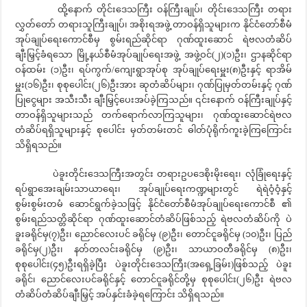
ထို့နောက် တိုင်းဒေသကြီး ဝန်ကြီးချုပ်၊ တိုင်းဒေသကြီး တရား
လွှတ်တော် တရားသူကြီးချုပ်၊ အစိုးရအဖွဲ့ တာဝန်ရှိသူများက နိုင်ငံတော်စီမံ
အုပ်ချုပ်ရေးကောင်စီမှ စွမ်းရည်ဆိုင်ရာ ဂုဏ်ထူးဆောင် ရဲဗလတံဆိပ်
ချီးမြှင့်ခံရသော မြို့နယ်စီမံအုပ်ချုပ်ရေးအဖွဲ့ အဖွဲ့ဝင်(၂)(၁)ဦး၊ ဌာနဆိုင်ရာ
ဝန်ထမ်း (၁)ဦး၊ ရပ်ကွက်/ကျေးရွာအုပ်စု အုပ်ချုပ်ရေးမှူး(၈)ဦးနှင့် ရာအိမ်
မှူး(၁၆)ဦး၊ စုစုပေါင်း(၂၆)ဦးအား ဆုတံဆိပ်များ၊ ဂုဏ်ပြုမှတ်တမ်းနှင့် ဂုဏ်
ပြုငွေများ အသီးသီး ချီးမြှင့်ပေးအပ်ခဲ့ကြသည်။ ၎င်းနောက် ဝန်ကြီးချုပ်နှင့်
တာဝန်ရှိသူများသည် တက်ရောက်လာကြသူများ၊ ဂုဏ်ထူးဆောင်ရဲဗလ
တံဆိပ်ရရှိသူများနှင့် စုပေါင်း မှတ်တမ်းတင် ဓါတ်ပုံရိုက်ကူးခဲ့ကြကြောင်း
သိရှိရသည်။
ပဲခူးတိုင်းဒေသကြီးအတွင်း တရားဥပဒေစိုးမိုးရေး၊ လုံခြုံရေးနှင့်
ရပ်ရွာအေးချမ်းသာယာရေး၊ အုပ်ချုပ်ရေးကဏ္ဍများတွင် ရဲရဲဝံ့ဝံ့နှင့်
စွမ်းစွမ်းတမံ ဆောင်ရွက်ခဲ့သဖြင့် နိုင်ငံတော်စီမံအုပ်ချုပ်ရေးကောင်စီ ၏
စွမ်းရည်သတ္တိဆိုင်ရာ ဂုဏ်ထူးဆောင်တံဆိပ်ဖြစ်သည့် ရဲဗလတံဆိပ်ကို ပဲ
ခူးခရိုင်မှ(၇)ဦး၊ ညောင်လေးပင် ခရိုင်မှ (၉)ဦး၊ တောင်ငူခရိုင်မှ (၁၀)ဦး၊ ပြည်
ခရိုင်မှ(၂)ဦး၊ နတ်တလင်းခရိုင်မှ (၉)ဦး၊ သာယာဝတီခရိုင်မှ (၈)ဦး၊
စုစုပေါင်း(၄၅)ဦးရရှိခဲ့ပြီး ပဲခူးတိုင်းဒေသကြီး(အရှေ့ခြမ်း)ဖြစ်သည့် ပဲခူး
ခရိုင်၊ ညောင်လေးပင်ခရိုင်နှင့် တောင်ငူခရိုင်တို့မှ စုစုပေါင်း(၂၆)ဦး ရဲဗလ
တံဆိပ်တံဆိပ်ချီးမြှင့် အပ်နှင်းခံခဲ့ရကြောင်း သိရှိရသည်။