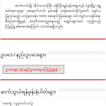
ဆက်လက်၍ တိုင်းဒေသကြီး ဝန်ကြီးချုပ်နှင့်အဖွဲ့သည် ပဲခူးမြို့၊ ရွှေ
မော်ဓောဘုရား အနောက်ဘက် မုခ်အနီး တန်ဆောင်တိုင်ပွဲတော် ကျင်းပ
ပြုလုပ်မည့် ယာဉ်နားဝန်း၊ SMSE အရောင်းပြခန်းများ ခင်းကျင်းပသနိုင်ရေး
စီစဉ်ထားရှိမှုနှင့် စတုဒီသာကျွေးမွေးမည့် မဏ္ဍပ်များအား လှည့်လည်
ကြည့်ရှု စစ်ဆေးခဲ့ကြောင်း သတင်းရရှိသည်။
ဥပဒေ / နည်းဥပဒေများ
ဥပဒေများ နှင့် နည်းဥပဒေများကြည့်ရှုရန် >>
ဆက်သွယ်ရန်ဖုန်းနံပါတ်များ
ဆေးရုံ / လူနာတင်ယာဉ်