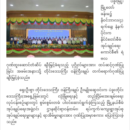
ပဲခူးမြို့၊
မြို့တော်
ခန်းမ၌
နိုဝင်ဘာလ(၄)
ရက်နေ့၊ နံနက်
ပိုင်းက
နိုင်ငံတော်စီမံ
အုပ်ချုပ်ရေး
ကောင်စီ၏ ရဲ
ဗလ
ဂုဏ်ထူးဆောင်တံဆိပ် ချီးမြှင့်ခံရသည့် ပုဂ္ဂိုလ်များအား ထပ်ဆင့်ဂုဏ်ပြု
ခြင်း အခမ်းအနားသို့ တိုင်းဒေသကြီး ဝန်ကြီးချုပ် တက်ရောက်ဂုဏ်ပြု
ချီးမြှင့်ခဲ့သည်။
ရှေးဦးစွာ တိုင်းဒေသကြီး ဝန်ကြီးချုပ် ဦးမျိုးဆွေဝင်းက ပဲခူးတိုင်း
ဒေသကြီး(အရှေ့ခြမ်း)တွင် လုံခြုံရေးနှင့် တည်ငြိမ်အေးချမ်းရေး
လုပ်ငန်းစဉ်များတွင် စွမ်းစွမ်းတမံ ပါဝင်ဆောင်ရွက်ခဲ့ကြသည့် မြို့နယ်စီမံ
အုပ်ချုပ်ရေးအဖွဲ့ဝင်၊ ဌာနဆိုင်ရာဝန်ထမ်း၊ ရပ်ကွက်/ကျေးရွာအုပ်စု
အုပ်ချုပ်ရေးမှူးများနှင့် ရာအိမ်မှူးများအား ဂုဏ်ပြုအမှာစကား ပြောကြားခဲ့
သည်။