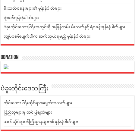
မီးသတ်စခန်းများ၏ ဖုန်းနံပါတ်များ
ရဲစခန်းဖုန်းနံပါတ်များ
ပဲခူးတိုင်းဒေသကြီးအတွင်းရှိ အမြန်လမ်း မီးသတ်နှင့် ရဲစခန်းဖုန်းနံပါတ်များ
လျှပ်စစ်မီးပျက်ပါက ဆက်သွယ်ရမည့် ဖုန်းနံပါတ်များ
Donation
ပဲခူးတိုင်းဒေသကြီး
တိုင်းဒေသကြီးဆိုင်ရာအချက်အလက်များ
ပြည်သူများမှ တင်ပြချက်များ
သက်ဆိုင်ရာဝန်ကြီးဌာနများ၏ ဖုန်းနံပါတ်များ