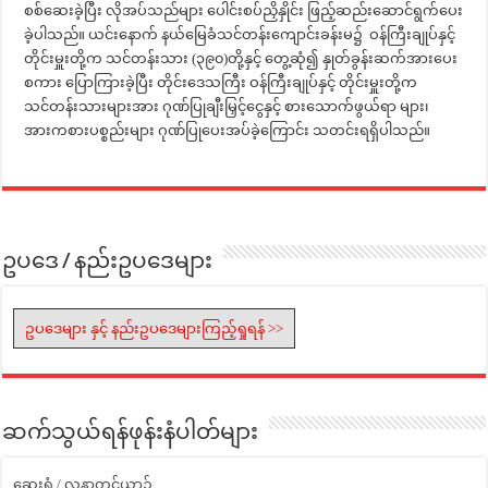
စစ်ဆေးခဲ့ပြီး လိုအပ်သည်များ ပေါင်းစပ်ညှိနှိုင်း ဖြည့်ဆည်းဆောင်ရွက်ပေး
ခဲ့ပါသည်။ ယင်းနောက် နယ်မြေခံသင်တန်းကျောင်းခန်းမ၌ ဝန်ကြီးချုပ်နှင့်
တိုင်းမှူးတို့က သင်တန်းသား (၃၉၀)တို့နှင့် တွေ့ဆုံ၍ နှုတ်ခွန်းဆက်အားပေး
စကား ပြောကြားခဲ့ပြီး တိုင်းဒေသကြီး ဝန်ကြီးချုပ်နှင့် တိုင်းမှူးတို့က
သင်တန်းသားများအား ဂုဏ်ပြုချီးမြှင့်ငွေနှင့် စားသောက်ဖွယ်ရာ များ၊
အားကစားပစ္စည်းများ ဂုဏ်ပြုပေးအပ်ခဲ့ကြောင်း သတင်းရရှိပါသည်။
ဥပဒေ / နည်းဥပဒေများ
ဥပဒေများ နှင့် နည်းဥပဒေများကြည့်ရှုရန် >>
ဆက်သွယ်ရန်ဖုန်းနံပါတ်များ
ဆေးရုံ / လူနာတင်ယာဉ်