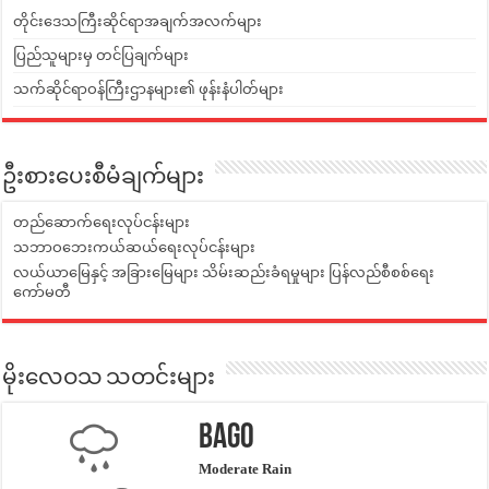
တိုင်းဒေသကြီးဆိုင်ရာအချက်အလက်များ
ပြည်သူများမှ တင်ပြချက်များ
သက်ဆိုင်ရာဝန်ကြီးဌာနများ၏ ဖုန်းနံပါတ်များ
ဦးစားပေးစီမံချက်များ
တည်ဆောက်ရေးလုပ်ငန်းများ
သဘာဝဘေးကယ်ဆယ်ရေးလုပ်ငန်းများ
လယ်ယာမြေနှင့် အခြားမြေများ သိမ်းဆည်းခံရမှုများ ပြန်လည်စီစစ်ရေး
ကော်မတီ
မိုးလေဝသ သတင်းများ
Bago
Moderate Rain