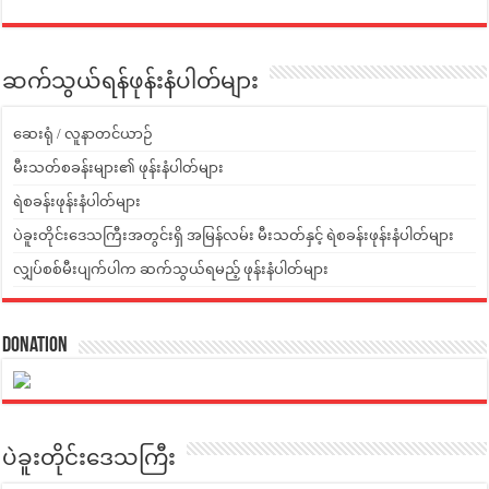
ဆက်သွယ်ရန်ဖုန်းနံပါတ်များ
ဆေးရုံ / လူနာတင်ယာဉ်
မီးသတ်စခန်းများ၏ ဖုန်းနံပါတ်များ
ရဲစခန်းဖုန်းနံပါတ်များ
ပဲခူးတိုင်းဒေသကြီးအတွင်းရှိ အမြန်လမ်း မီးသတ်နှင့် ရဲစခန်းဖုန်းနံပါတ်များ
လျှပ်စစ်မီးပျက်ပါက ဆက်သွယ်ရမည့် ဖုန်းနံပါတ်များ
Donation
ပဲခူးတိုင်းဒေသကြီး