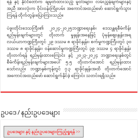
ရန် နှင့် နိုင်ငံတော်က ချမှတ်ထားသည့် မူဝါဒများ၊ လမ်းညွှန်ချက်များနှင့်
အညီ အားလုံးက ဝိုင်းဝန်းကြိုးပမ်း အကောင်အထည်ဖော် ဆောင်ရွက်သွား
ကြရန် တိုက်တွန်းပြောကြားသည်။
ပဲခူးတိုင်းဒေသကြီး၏ ၂၀၂၄-၂၀၂၅ဘဏ္ဍာရေးနှစ်၊ ဒေသန္တရစီမံကိန်း
ရည်မှန်းချက်များတွင် တိုးတက် မှုနှုန်းအနေဖြင့် ပုံမှန်ဈေးနှုန်းအရ
လယ်ယာကဏ္ဍကြီးတွင် ၂၉ ဒဿမ ၈ ရာခိုင်နှုန်း၊ စက်မှုကဏ္ဍကြီးတွင် ၃၀
ဒဿမ ၈ ရာခိုင်နှုန်း၊ ဝန်ဆောင်မှုကဏ္ဍကြီးတွင် ၃၉ ဒဿမ ၄ ရာခိုင်နှုန်း
တိုးတက်ရန် ရည်မှန်းထားကြောင်း နှင့် ၂၀၂၃-၂၀၂၄ ဘဏ္ဍာရေးနှစ်တွင်
စီမံကိန်းရည်မှန်းချက်များအပေါ် ၅.၅ တိုးတက်အောင် ရည်မှန်းထား
သော်လည်း ဘဏ္ဍာနှစ်ကုန်တွင် ၇.၃ ရာခိုင်နှုန်းအထိ တိုးတက်အောင်
အကောင်အထည်ဖော် ဆောင်ရွက်နိုင်ခဲ့ ကြောင်း သတင်းရရှိသည်။
ဥပဒေ / နည်းဥပဒေများ
ဥပဒေများ နှင့် နည်းဥပဒေများကြည့်ရှုရန် >>