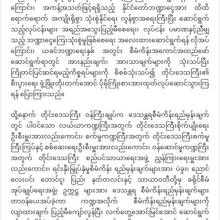
ကြောင်း၊ အကန့်အသတ်ဖြင့်ရရှိသည့် နိုင်ငံတော်ဘဏ္ဍာငွေအား ထိထိ
ရောက်ရောက် အကျိုးရှိစွာ သုံးစွဲနိုင်ရေး လွန်စွာအရေးကြီးပြီး ဆောင်ရွက်
သည့်လုပ်ငန်းများ အရည်အသွေးပြည့်မီစေရေး၊ လုပ်ငန်း ပမာဏနှင့်ညီမျှ
သည့် ဘဏ္ဍာငွေကြေးသုံးစွဲမှုဖြစ်စေရေး အလေးထားဆောင်ရွက်ရန် လိုအပ်
ကြောင်း၊ ယခင်ဘဏ္ဍာရေးနှစ် အတွင်း စီမံကိန်းအကောင်အထည်ဖော်
ဆောင်ရွက်ရာတွင် အားနည်းချက်၊ အားသာချက်များကို သုံးသပ်ပြီး
ကြိုတင်ပြင်ဆင်ရမည့်ကိစ္စရပ်များကို စိစစ်သုံးသပ်၍ တိုင်းဒေသကြီး၏
စီးပွားရေး ဖွံ့ဖြိုးတိုးတက်အောင် ပိုမိုကြိုးစားအားထုတ်လုပ်ဆောင်သွားကြ
ရန် ပြောကြားသည်။
ထို့နောက် တိုင်းဒေသကြီး ဝန်ကြီးချုပ်က ဒေသန္တရစီမံကိန်းရည်မှန်းချက်
တွင် ပါဝင်သော လယ်ယာကဏ္ဍကြီးအတွက် တိုင်းဒေသကြီးစိုက်ပျိုးရေး
ဦးစီးမှူးအားလည်းကောင်း၊ စက်မှုကဏ္ဍကြီးအတွက် တိုင်းဒေသကြီးစက်မှု
ကြီးကြပ်နှင့် စစ်ဆေးရေးဦးစီးမှူးအားလည်းကောင်း၊ ဝန်ဆောင်မှုကဏ္ဍကြီး
အတွက် တိုင်းဒေသကြီး စည်ပင်သာယာရေးအဖွဲ့ ညွှန်ကြားရေးမှူးအား
လည်းကောင်း၊ ရင်းနှီးမြှုပ်နှံမှုစိမံကိန်း ရည်မှန်းချက်များအား ပဲခူး၊ ညောင်
လေးပင်၊ တောင်ငူ၊ ပြည်၊ နတ်တလင်းနှင့် သာယာဝတီတို့မှ ခရိုင်စီမံ
အုပ်ချုပ်ရေးအဖွဲ့၊ ဥက္ကဋ္ဌ များအား ဒေသန္တရ စီမံကိန်းရည်မှန်းချက်များ
တာဝန်ပေးအပ်ခဲ့ကာ ကဏ္ဍအလိုက် စီမံကိန်းရည်မှန်းချက်များကို
လျာထားချက် ပြည့်မီကျော်လွန်ပြီး လက်တွေ့အောင်မြင်အောင် ဆောင်ရွက်