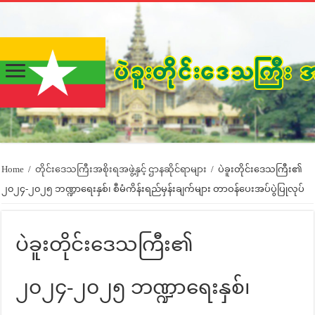
Home
/
တိုင်းဒေသကြီးအစိုးရအဖွဲ့နှင့် ဌာနဆိုင်ရာများ
/
ပဲခူးတိုင်းဒေသကြီး၏
၂၀၂၄-၂၀၂၅ ဘဏ္ဍာရေးနှစ်၊ စီမံကိန်းရည်မှန်းချက်များ တာဝန်ပေးအပ်ပွဲပြုလုပ်
ပဲခူးတိုင်းဒေသကြီး၏
၂၀၂၄-၂၀၂၅ ဘဏ္ဍာရေးနှစ်၊