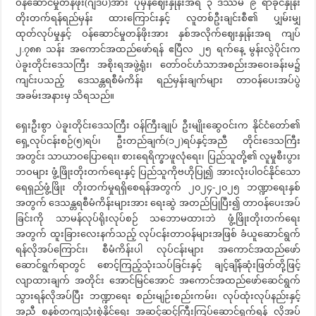
ဝန်ဆောင်မှုတန်ဖိုး(ဂျီဒီပီ)အား ပုံမှန်ဈေးနှုန်းအရ ၃ ဒဿမ ၉ ရာခိုင်နှုန်း
တိုးတက်ရန်ရည်မှန်း ထားကြောင်းနှင့် လူတစ်ဦးချင်းစီ၏ ပျှမ်းမျှ
ထုတ်လုပ်မှုနှင့် ဝန်ဆောင်မှုတန်ဖိုးအား နှစ်အလိုက်ဈေးနှုန်းအရ ကျပ်
၂.၇၈၈ သန်း အကောင်အထည်ဖော်ရန် ဧပြီလ ၂၅ ရက်နေ့ မွန်းလွဲပိုင်းက
ပဲခူးတိုင်းဒေသကြီး အစိုးရအဖွဲ့ရုံး၊ တော်ဝင်ဟံသာအစည်းအဝေးခန်းမ၌
ကျင်းပသည့် ဒေသန္တရစီမံကိန်း ရည်မှန်းချက်များ တာဝန်ပေးအပ်ပွဲ
အခမ်းအနားမှ သိရသည်။
ရှေးဦးစွာ ပဲခူးတိုင်းဒေသကြီး ဝန်ကြီးချုပ် ဦးမျိုးဆွေဝင်းက နိုင်ငံတော်၏
ရှေ့လုပ်ငန်းစဉ်(၅)ရပ်၊ ဦးတည်ချက်(၁၂)ရပ်နှင့်အညီ တိုင်းဒေသကြီး
အတွင်း သာယာဝပြောရေး၊ စားရေရိက္ခာဖူလုံရေး၊ ပြည်သူတို့၏ လူမှုစီးပွား
ဘဝများ ဖွံ့ဖြိုးတိုးတက်ရေးနှင့် ပြည်သူကိုဗဟိုပြု၍ အားလုံးပါဝင်နိုင်သော
ရေရှည်ဖွံ့ဖြိုး တိုးတက်မှုရရှိစေရန်အတွက် ၂၀၂၄-၂၀၂၅ ဘဏ္ဍာရေးနှစ်
အတွက် ဒေသန္တရစီမံကိန်းများအား ရေးဆွဲ အတည်ပြုပြီး၍ တာဝန်ပေးအပ်
ခြင်းကို သာမန်လုပ်ရိုးလုပ်စဉ် သဘောမထားဘဲ ဖွံ့ဖြိုးတိုးတက်ရေး
အတွက် ထူးခြားလေးနက်သည့် လုပ်ငန်းတာဝန်များအဖြစ် ခံယူဆောင်ရွက်
ရန်လိုအပ်ကြောင်း၊ စီမံကိန်းပါ လုပ်ငန်းများ အကောင်အထည်ဖော်
ဆောင်ရွက်ရာတွင် စောင့်ကြည့်သုံးသပ်ခြင်းနှင့် ချင့်ချိန်ဆုံးဖြတ်တို့ဖြင့်
လျာထားချက် အတိုင်း အောင်မြင်အောင် အကောင်အထည်ဖော်ဆေင်ရွက်
သွားရန်လိုအပ်ပြီး ဘဏ္ဍာရေး စည်းမျဉ်းစည်းကမ်း၊ လုပ်ထုံးလုပ်နည်းနှင့်
အညီ စနစ်တကျသုံးစွဲနိုင်ရေး အဆင့်ဆင့်ကြီးကြပ်ဆောင်ရွက်ရန် လိုအပ်