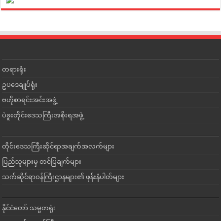
တရားရုံး
ဥပဒေချုပ်ရုံး
ဗဟိုစာရင်းအင်းအဖွဲ့
ပဲခူးတိုင်းဒေသကြီးအစိုးရအဖွဲ့
တိုင်းဒေသကြီးဆိုင်ရာအချက်အလက်များ
ပြည်သူများမှ တင်ပြချက်များ
သက်ဆိုင်ရာဝန်ကြီးဌာနများ၏ ဖုန်းနံပါတ်များ
နိုင်ငံတော် သမ္မတရုံး