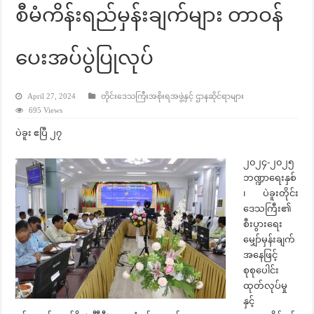
စီမံကိန်းရည်မှန်းချက်များ တာဝန်
ပေးအပ်ပွဲပြုလုပ်
April 27, 2024
တိုင်းဒေသကြီးအစိုးရအဖွဲ့နှင့် ဌာနဆိုင်ရာများ
695 Views
ပဲခူး ဧပြီ ၂၇
၂၀၂၄-၂၀၂၅
ဘဏ္ဍာရေးနှစ်
၊ ပဲခူးတိုင်း
ဒေသကြီး၏
စီးပွားရေး
မျှော်မှန်းချက်
အနေဖြင့်
စုစုပေါင်း
ထုတ်လုပ်မှု
နှင့်