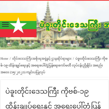
Home
/
တိုင်းဒေသကြီးအစိုးရအဖွဲ့နှင့် ဌာနဆိုင်ရာများ
/
ပဲခူးတိုင်းဒေသကြီး ကိုဗ
စ်-၁၉ ထိန်းချုပ်ရေးနှင့် အရေးပေါ်တုံ့ပြန်ရေးကော်မတီ လုပ်ငန်းညှိနှိုင်း အစည်း
အဝေး (၁၅/၂၀၂၁) ကျင်းပပြုလုပ်
ပဲခူးတိုင်းဒေသကြီး ကိုဗစ်-၁၉
ထိန်းချုပ်ရေးနှင့် အရေးပေါ်တုံ့ပြန်