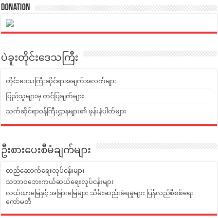
Donation
ပဲခူးတိုင်းဒေသကြီး
တိုင်းဒေသကြီးဆိုင်ရာအချက်အလက်များ
ပြည်သူများမှ တင်ပြချက်များ
သက်ဆိုင်ရာဝန်ကြီးဌာနများ၏ ဖုန်းနံပါတ်များ
ဦးစားပေးစီမံချက်များ
တည်ဆောက်ရေးလုပ်ငန်းများ
သဘာဝဘေးကယ်ဆယ်ရေးလုပ်ငန်းများ
လယ်ယာမြေနှင့် အခြားမြေများ သိမ်းဆည်းခံရမှုများ ပြန်လည်စီစစ်ရေး
ကော်မတီ