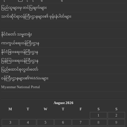
ပြည်သူများမှ တင်ပြချက်များ
သက်ဆိုင်ရာဝန်ကြီးဌာနများ၏ ဖုန်းနံပါတ်များ
နိုင်ငံတော် သမ္မတရုံး
ကာကွယ်ရေးဝန်ကြီးဌာန
နိုင်ငံခြားရေးဝန်ကြီးဌာန
ပြန်ကြားရေးဝန်ကြီးဌာန
ပြည်ထောင်စုလွှတ်တော်
ဝန်ကြီးဌာနများ၏WebSiteများ
Myanmar National Portal
August 2026
M
T
W
T
F
S
S
1
2
3
4
5
6
7
8
9