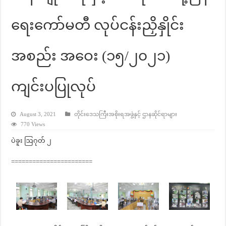
ရေးကော်မတီ လုပ်ငန်းညှိနှိုင်း
အစည်း အဝေး (၁၅/၂၀၂၁)
ကျင်းပပြုလုပ်
August 3, 2021
တိုင်းဒေသကြီးအစိုးရအဖွဲ့နှင့် ဌာနဆိုင်ရာများ
770 Views
ပဲခူး ဩဂုတ် ၂
=======================