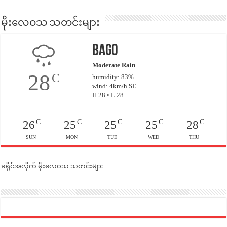
မိုးလေဝသ သတင်းများ
Bago
Moderate Rain
28
C
humidity: 83%
wind: 4km/h SE
H 28 • L 28
C
C
C
C
C
26
25
25
25
28
SUN
MON
TUE
WED
THU
ခရိုင်အလိုက် မိုးလေဝသ သတင်းများ