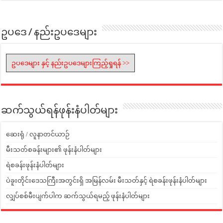
ဥပဒေ / နည်းဥပဒေများ
ဥပဒေများ နှင့် နည်းဥပဒေများကြည့်ရှုရန် >>
ဆက်သွယ်ရန်ဖုန်းနံပါတ်များ
ဆေးရုံ / လူနာတင်ယာဉ်
မီးသတ်စခန်းများ၏ ဖုန်းနံပါတ်များ
ရဲစခန်းဖုန်းနံပါတ်များ
ပဲခူးတိုင်းဒေသကြီးအတွင်းရှိ အမြန်လမ်း မီးသတ်နှင့် ရဲစခန်းဖုန်းနံပါတ်များ
လျှပ်စစ်မီးပျက်ပါက ဆက်သွယ်ရမည့် ဖုန်းနံပါတ်များ