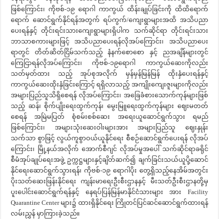
ဖြစ်ကြောင်း၊ ကိုဗစ်-၁၉ ရောဂါ ကာကွယ် ထိန်းချုပ်ခြင်းကို ထိထိရောက်
ရောက် ဆောင်ရွက်နိုင်ရန်အတွက် ရပ်ကွက်/ကျေးရွာများအထိ အသိပညာ
ပေးရန်နှင့် တိုင်းရင်းသားကျေးရွာများရှိပါက သက်ဆိုင်ရာ တိုင်းရင်းသား
ဘာသာစကားများဖြင့် အသိပညာပေးရန်လိုအပ်ကြောင်း၊ အသိပညာပေး
ရာတွင် တိတ်ဆိတ်ငြိမ်သက်သည့် နံနက်စောစော နှင့် ညအချိန်များတွင်
ကြေငြာရန်လိုအပ်ကြောင်း၊ ကိုဗစ်-၁၉ရောဂါ ကာကွယ်ဆေးကိုလည်း
သတ်မှတ်ထား သည့် အုပ်စုအလိုက် မှန်မှန်မြန်မြန် ထိုးနှံပေးရန်နှင့်
ကာကွယ်ဆေးထိုးနှံခြင်းကြောင့် ရရှိလာသည့် အကျိုးကျေးဇူးများကိုလည်း
အများပြည်သူသိရှိစေရန် လိုအပ်ကြောင်း၊ အခြေခံစားသောက်ကုန်များဖြစ်
သည့် ဆန်၊ စိုက်ပျိုးရေးထွက်ကုန်၊ မွေးမြူရေးထွက်ကုန်များ ဈေးမတတ်
စေရန် အမြဲမပြတ် စုံစမ်းစစ်ဆေး အရေးယူဆောင်ရွက်သွား ရမည်
ဖြစ်ကြောင်း၊ အများသုံးဆေးဝါးများအား အများပြည်သူ ဈေးနှုန်း
သက်သာ စွာဖြင့် လွယ်ကူစွာဝယ်ယူနိုင်ရေး စီစဉ်ဆောင်ရွက်ပေးရန် လိုအပ်
ကြောင်း၊ မြို့နယ်အလိုက် အောက်စီဂျင် လိုအပ်မှုအပေါ် သက်ဆိုင်ရာခရိုင်
စီမံအုပ်ချုပ်ရေးအဖွဲ့ ဥက္ကဋ္ဌများနှင့်ချိတ်ဆက်၍ ချက်ခြင်းသယ်ယူပို့ဆောင်
နိုင်ရေးဆောင်ရွက်သွားရန်၊ ကိုဗစ်-၁၉ ရောဂါပိုး တွေ့ရှိသည့်နေအိမ်အတွင်း
ပိုးသတ်ဆေးဖြန်းနိုင်ရေး ကျန်းမာရေးဦးစီးဌာနနှင့် မီးသတ်ဦးစီးဌာနတို့မှ
ပူးပေါင်းဆောင်ရွက်ရန်နှင့် နေရပ်ပြန်မြန်မာနိုင်ငံသားများ အား Facility
Quarantine Center များ၌ ထားရှိနိုင်ရေး ကြိုတင်ပြင်ဆင်ဆောင်ရွက်ထားရန်
လမ်းညွှန် မှာကြားခဲ့သည်။