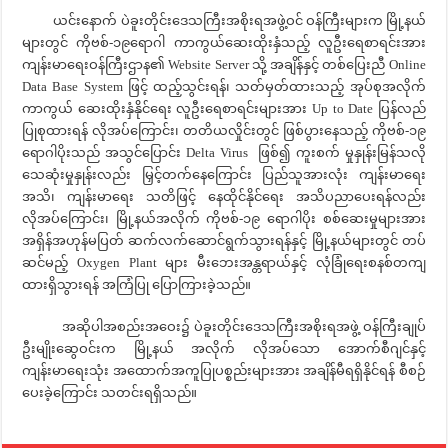
ယင်းနောက် ပဲခူးတိုင်းဒေသကြီးအစိုးရအဖွဲ့ဝင် ဝန်ကြီးများက မြို့နယ်
များတွင် ကိုဗစ်-၁၉ရောဂါ ကာကွယ်ဆေးထိုးနှံသည့် လူဦးရေစာရင်းအား
ကျန်းမာရေးဝန်ကြီးဌာန၏ Website Server သို့ အချိန်နှင့် တစ်ပြေးညီ Online
Data Base System ဖြင့် ထည့်သွင်းရန်၊ သတ်မှတ်ထားသည့် အုပ်စုအလိုက်
ကာကွယ် ဆေးထိုးနှံနိုင်ရေး လူဦးရေစာရင်းများအား Up to Date ပြန်လည်
ပြုစုထားရန် လိုအပ်ကြောင်း၊ တတိယလှိုင်းတွင် ဖြစ်ပွားနေသည့် ကိုဗစ်-၁၉
ရောဂါပိုးသည် အသွင်ပြောင်း Delta Virus ဖြစ်၍ ကူးစက် မှုနှုန်းမြန်သလို
သေဆုံးမှုနှုန်းလည်း မြှင့်တက်နေကြောင်း ပြည်သူအားလုံး ကျန်းမာရေး
အသိ၊ ကျန်းမာရေး သတိဖြင့် နေထိုင်နိုင်ရေး အသိပညာပေးရန်လည်း
လိုအပ်ကြောင်း၊ မြို့နယ်အလိုက် ကိုဗစ်-၁၉ ရောဂါပိုး စစ်ဆေးမှုများအား
အရှိန်အဟုန်မပြတ် ဆက်လက်ဆောင်ရွက်သွားရန်နှင့် မြို့နယ်များတွင် တပ်
ဆင်မည့် Oxygen Plant များ မီးဘေးအန္တရာယ်နှင့် လုံခြုံရေးစနစ်တကျ
ထားရှိသွားရန် အကြံပြု ပြောကြားခဲ့သည်။
အဆိုပါအစည်းအဝေး၌ ပဲခူးတိုင်းဒေသကြီးအစိုးရအဖွဲ့ ဝန်ကြီးချုပ်
ဦးမျိုးဆွေဝင်းက မြို့နယ် အလိုက် လိုအပ်သော အောက်စီဂျင်နှင့်
ကျန်းမာရေးသုံး အထောက်အကူပြုပစ္စည်းများအား အချိန်မီရရှိနိုင်ရန် စီစဉ်
ပေးခဲ့ကြောင်း သတင်းရရှိသည်။