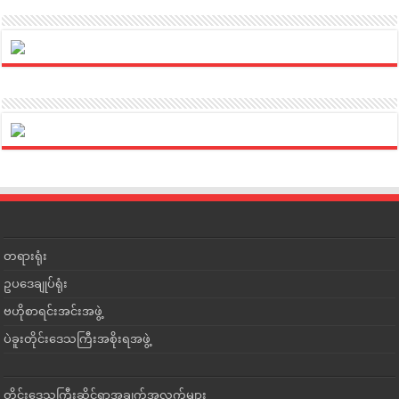
တရားရုံး
ဥပဒေချုပ်ရုံး
ဗဟိုစာရင်းအင်းအဖွဲ့
ပဲခူးတိုင်းဒေသကြီးအစိုးရအဖွဲ့
တိုင်းဒေသကြီးဆိုင်ရာအချက်အလက်များ