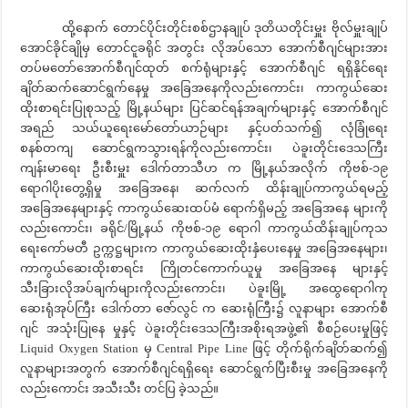
ထို့နောက် တောင်ပိုင်းတိုင်းစစ်ဌာနချုပ် ဒုတိယတိုင်းမှူး ဗိုလ်မှူးချုပ်
အောင်ခိုင်ချိုမှ တောင်ငူခရိုင် အတွင်း လိုအပ်သော အောက်စီဂျင်များအား
တပ်မတော်အောက်စီဂျင်ထုတ် စက်ရုံများနှင့် အောက်စီဂျင် ရရှိနိုင်ရေး
ချိတ်ဆက်ဆောင်ရွက်နေမှု အခြေအနေကိုလည်းကောင်း၊ ကာကွယ်ဆေး
ထိုးစာရင်းပြုစုသည့် မြို့နယ်များ ပြင်ဆင်ရန်အချက်များနှင့် အောက်စီဂျင်
အရည် သယ်ယူရေးမော်တော်ယာဉ်များ နှင့်ပတ်သက်၍ လုံခြုံရေး
စနစ်တကျ ဆောင်ရွကသွားရန်ကိုလည်းကောင်း၊ ပဲခူးတိုင်းဒေသကြီး
ကျန်းမာရေး ဦးစီးမှူး ဒေါက်တာသီဟ က မြို့နယ်အလိုက် ကိုဗစ်-၁၉
ရောဂါပိုးတွေ့ရှိမှု အခြေအနေ၊ ဆက်လက် ထိန်းချုပ်ကာကွယ်ရမည့်
အခြေအနေများနှင့် ကာကွယ်ဆေးထပ်မံ ရောက်ရှိမည့် အခြေအနေ များကို
လည်းကောင်း၊ ခရိုင်/မြို့နယ် ကိုဗစ်-၁၉ ရောဂါ ကာကွယ်ထိန်းချုပ်ကုသ
ရေးကော်မတီ ဥက္ကဋ္ဌများက ကာကွယ်ဆေးထိုးနှံပေးနေမှု အခြေအနေများ၊
ကာကွယ်ဆေးထိုးစာရင်း ကြိုတင်ကောက်ယူမှု အခြေအနေ များနှင့်
သီးခြားလိုအပ်ချက်များကိုလည်းကောင်း၊ ပဲခူးမြို့ အထွေရောဂါကု
ဆေးရုံအုပ်ကြီး ဒေါက်တာ ဇော်လွင် က ဆေးရုံကြီး၌ လူနာများ အောက်စီ
ဂျင် အသုံးပြုနေ မှုနှင့် ပဲခူးတိုင်းဒေသကြီးအစိုးရအဖွဲ့၏ စီစဉ်ပေးမှုဖြင့်
Liquid Oxygen Station မှ Central Pipe Line ဖြင့် တိုက်ရိုက်ချိတ်ဆက်၍
လူနာများအတွက် အောက်စီဂျင်ရရှိရေး ဆောင်ရွက်ပြီးစီးမှု အခြေအနေကို
လည်းကောင်း အသီးသီး တင်ပြ ခဲ့သည်။