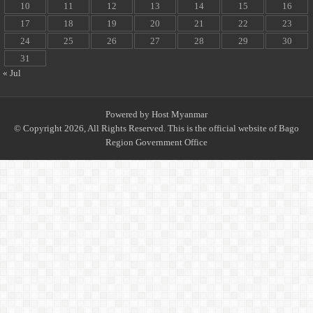
10
11
12
13
14
15
16
17
18
19
20
21
22
23
24
25
26
27
28
29
30
31
« Jul
Powered by
Host Myanmar
© Copyright 2026, All Rights Reserved. This is the official website of Bago
Region Government Office