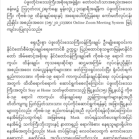
ပဲခူးတိုင်းဒေသကြီးအစိုးရအဖွဲ့ရုံး၊ တော်ဝင်ဟံသာအစည်းအဝေး
ခန်းမ၌ ဩဂုတ်လ(၂)ရက်နေ့၊ မွန်းလွဲ(၂:၃၀)နာရီအချိန်က ပဲခူးတိုင်းဒေသ
ကြီး ကိုဗစ်-၁၉ ထိန်းချုပ်ရေးနှင့် အရေးပေါ်တုံ့ပြန်ရေး ကော်မတီလုပ်ငန်း
ညှိနှိုင်း အစည်းအဝေး (၁၅/၂၀၂၁)အား Online Zoom Meeting System ဖြင့်
ကျင်းပပြုလုပ်သည်။
ရှေးဦးစွာ ပဲခူးတိုင်းဒေသကြီးဝန်ကြီးချုပ် ဦးမျိုးဆွေဝင်းက
နိုင်ငံတော်စီမံအုပ်ချုပ်ရေးကောင်စီ ဥက္ကဋ္ဌ၊ ပြည်ထောင်စုသမ္မတမြန်မာနိုင်ငံ
တော် အိမ်စောင့်အစိုးရ၊ နိုင်ငံတော်ဝန်ကြီးချုပ်၏ ကိုဗစ်-၁၉ ရောဂါ ကာ
ကွယ်၊ ထိန်းချုပ်၊ ကုသရေးဆိုင်ရာ ဆဌမအကြိမ် လုပ်ငန်းညှိနှိုင်း
အစည်းအဝေး လမ်းညွှန်ချက်များအား ဖတ်ကြားရှင်းလင်းပြီး ရုံးပိတ်ရက်
ရှည်ကာလအား ကိုဗစ်-၁၉ ရောဂါ ကာကွယ်ထိန်းချုပ်နိုင်ရေး လုပ်ငန်းများ
အတွက် ထိထိရောက်ရောက် ဆောင်ရွက်စေလိုကြောင်း၊ ပဲခူးတိုင်းဒေသ
ကြီးအတွင်း Stay at Home သတ်မှတ်ထားသည့် မြို့နယ်(၁၅) မြို့နယ်၌ ကိုဗ
စ်-၁၉ ရောဂါ ကာကွယ်၊ ထိန်းချုပ်ရေး ညွှန်ကြားချက်များနှင့်အညီ
တိတိကျကျ ပြတ်ပြတ်သားသား လုပ်ကိုင်ဆောင်ရွက်ရန်နှင့် အခြားမြို့နယ်
များတွင်လည်း ကိုဗစ်-၁၉ စည်းကမ်းနှင့်အညီ လုပ်ကိုင်ရန်လိုအပ်ကြောင်း၊
နေအိမ်ပြင်ပထွက်ရင် အဖြစ်မနေ Mask တပ်ရန်သတိပေးချက်အပြင်
နေအိမ်၌ သက်ကြီးဘိုးဘွားနှင့် နာတာရှည် ရောဂါခံစား နေရသူများရှိပါက
နေအိမ်အတွင်း၌လည်း Mask တပ်ခြင်းနှင့် လေဝင်လေထွက် ကောင်းသော
နေရာတွင် နေထိုင်ရန် အသိပညာပေးခြင်းကိုလည်း ဆောင်ရွက်ရမည်