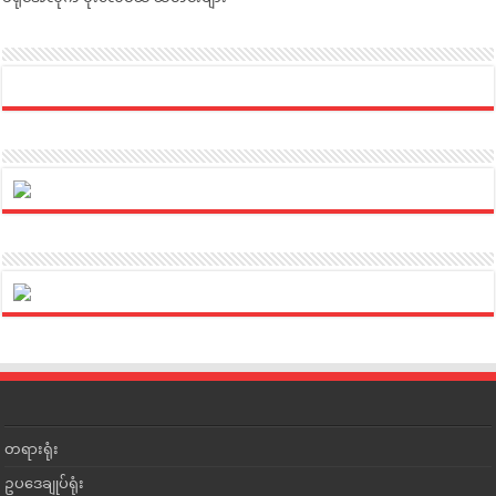
တရားရုံး
ဥပဒေချုပ်ရုံး