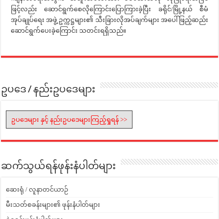
ဖြင့်လည်း ဆောင်ရွက်စေလိုကြောင်းပြောကြားခဲ့ပြီး ခရိုင်/မြို့နယ် စီမံ
အုပ်ချုပ်ရေး အဖွဲ့ ဥက္ကဋ္ဌများ၏ သီးခြားလိုအပ်ချက်များ အပေါ် ဖြည့်ဆည်း
ဆောင်ရွက်ပေးခဲ့ကြောင်း သတင်းရရှိသည်။
ဥပဒေ / နည်းဥပဒေများ
ဥပဒေများ နှင့် နည်းဥပဒေများကြည့်ရှုရန် >>
ဆက်သွယ်ရန်ဖုန်းနံပါတ်များ
ဆေးရုံ / လူနာတင်ယာဉ်
မီးသတ်စခန်းများ၏ ဖုန်းနံပါတ်များ