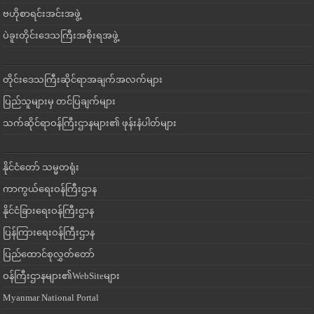
ဗဟိုစာရင်းအင်းအဖွဲ့
ပဲခူးတိုင်းဒေသကြီးအစိုးရအဖွဲ့
တိုင်းဒေသကြီးဆိုင်ရာအချက်အလက်များ
ပြည်သူများမှ တင်ပြချက်များ
သက်ဆိုင်ရာဝန်ကြီးဌာနများ၏ ဖုန်းနံပါတ်များ
နိုင်ငံတော် သမ္မတရုံး
ကာကွယ်ရေးဝန်ကြီးဌာန
နိုင်ငံခြားရေးဝန်ကြီးဌာန
ပြန်ကြားရေးဝန်ကြီးဌာန
ပြည်ထောင်စုလွှတ်တော်
ဝန်ကြီးဌာနများ၏WebSiteများ
Myanmar National Portal