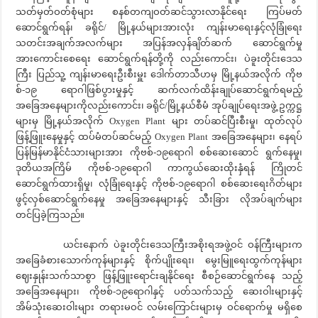
သတ်မှတ်ဝတ်စုံများ စနစ်တကျဝတ်ဆင်သွားလာနိုင်ရေး ကြပ်မတ်
ဆောင်ရွက်ရန်၊ ခရိုင်/ မြို့နယ်များအားလုံး ကျန်းမာရေးနှင့်လုံခြုံရေး
သတင်းအချက်အလက်များ အပြန်အလှန်ချိတ်ဆက် ဆောင်ရွက်မှု
အားကောင်းစေရေး ဆောင်ရွက်ရန်တို့ကို လည်းကောင်း၊ ပဲခူးတိုင်းဒေသ
ကြီး ပြည်သူ့ ကျန်းမာရေးဦးစီးမှူး ဒေါက်တာသီဟမှ မြို့နယ်အလိုက် ကိုဗ
စ်-၁၉ ရောဂါဖြစ်ပွားမှုနှင့် ဆက်လက်ထိန်းချုပ်ဆောင်ရွက်ရမည့်
အခြေအနေများကိုလည်းကောင်း၊ ခရိုင်/မြို့နယ်စီမံ အုပ်ချုပ်ရေးအဖွဲ့ ဥက္ကဋ္ဌ
များမှ မြို့နယ်အလိုက် Oxygen Plant များ တပ်ဆင်ပြီးစီးမှု၊ ထုတ်လုပ်
ဖြန့်ဖြူးနေမှုနှင့် ထပ်မံတပ်ဆင်မည့် Oxygen Plant အခြေအနေများ၊ နေရပ်
ပြန်မြန်မာနိုင်ငံသားများအား ကိုဗစ်-၁၉ရောဂါ စစ်ဆေးဆောင် ရွက်နေမှု၊
ဒုတိယအကြိမ် ကိုဗစ်-၁၉ရောဂါ ကာကွယ်ဆေးထိုးနှံရန် ကြိုတင်
ဆောင်ရွက်ထားရှိမှု၊ လုံခြုံရေးနှင့် ကိုဗစ်-၁၉ရောဂါ စစ်ဆေးရေးဂိတ်များ
ဖွင့်လှစ်ဆောင်ရွက်နေမှု အခြေအနေများနှင့် သီးခြား လိုအပ်ချက်များ
တင်ပြခဲ့ကြသည်။
ယင်းနောက် ပဲခူးတိုင်းဒေသကြီးအစိုးရအဖွဲ့ဝင် ဝန်ကြီးများက
အခြေခံစားသောက်ကုန်များနှင့် စိုက်ပျိုးရေး၊ မွေးမြူရေးထွက်ကုန်များ
ဈေးနှုန်းသက်သာစွာ ဖြန့်ဖြူးရောင်းချနိုင်ရေး စီစဉ်ဆောင်ရွက်နေ သည့်
အခြေအနေများ၊ ကိုဗစ်-၁၉ရောဂါနှင့် ပတ်သက်သည့် ဆေးဝါးများနှင့်
အိမ်သုံးဆေးဝါးများ တရားမဝင် လမ်းကြောင်းများမှ ဝင်ရောက်မှု မရှိစေ