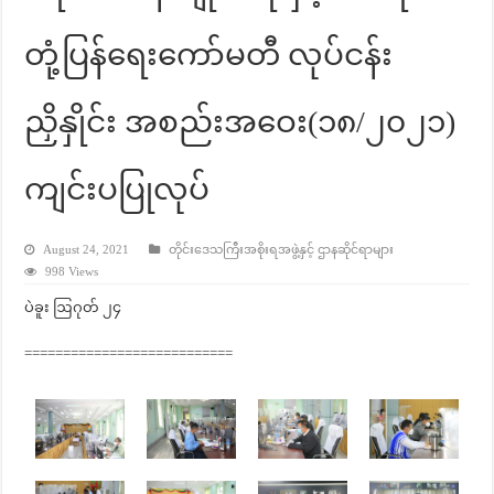
တုံ့ပြန်ရေးကော်မတီ လုပ်ငန်း
ညှိနှိုင်း အစည်းအဝေး(၁၈/၂၀၂၁)
ကျင်းပပြုလုပ်
August 24, 2021
တိုင်းဒေသကြီးအစိုးရအဖွဲ့နှင့် ဌာနဆိုင်ရာများ
998 Views
ပဲခူး ဩဂုတ် ၂၄
===========================