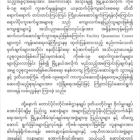
သည့်အခွင့်အရေးအား အကောင်းဆုံး အသုံးချ၍ မြို့နယ်အလိုက် ကိုဗ
စ်-၁၉ ရောဂါ ကူးစက်မှုနှုန်းများ ယခုထက်ပိုမိုကျဆင်းစေရေး ထိထိ
ရောက်ရောက် တင်းတင်းကြပ်ကြပ် ကြိုးပမ်းဆောင်ရွက်ကြရန်လိုကြောင်း၊
ရောဂါပိုးကူးစက်မှုအများစု သည် ကျေးလက်နေပြည်သူများဖြစ်၍
ကျေးရွာများ၌ အသိပညာပေးခြင်းလုပ်ငန်းအား အရှိန်အဟုန်မပြတ်
ဆက်လက်ဆောင်ရွက်သွားရမည်ဖြစ်ကြောင်း၊ Facility Quarantine Center
များတွင် ကျန်းမာရေးဝန်ကြီးဌာနမှ ထုတ်ပြန်ထားသည့် စည်းကမ်းသတ်
မှတ်ချက်များအတိုင်း နေထိုင်နိုင်ရေး စဉ်ဆက်မပြတ် အသိပညာပေးရန်၊
လူစုလူဝေးဖြစ်ပေါ်ခြင်းမှတစ်ဆင့် ကိုဗစ်-၁၉ ရောဂါကူးစက်မှုများ
များပြားလာခြင်း ဖြစ်၍ မြို့နယ်အလိုက် မည်သည့်အကြောင်းပြချက်နှင့်
အမျှ လူစုလူဝေးမဖြစ်ပေါ်စေရေး စနစ်တကျ ကြီးကြပ်ဆောင်ရွက် သွားရန်
နှင့် ဒုတိယအကြိမ် ကိုဗစ်-၁၉ရောဂါ ကာကွယ်ဆေးထိုးနှံရတော့မည်ဖြစ်၍
ဆေးထိုးမည့်စုရပ်များအား လုံခြုံရေးအမြင်ဖြင့် ကြိုတင်ပြင်ဆောင်ရွက်
ထားရန် လမ်းညွှန်မှာ ကြားခဲ့ သည်။
ထို့နောက် တောင်ပိုင်းတိုင်းစစ်ဌာနချုပ် ဒုတိယတိုင်းမှူး ဗိုလ်မှူးချုပ်
အောင်ခိုင်ချိုမှ ပြည်သူ့ ဆေးရုံများ အများပြည်သူပိုမိုယုံကြည့်လက်ခံနိုင်
ရေးအတွက် မြို့နယ်စီမံအုပ်ချုပ်ရေးအဖွဲ့များမှ ပြည်သူများ နှင့် ထိတွေ့
ဆောင် ရွက်ခြင်းများပြုလုပ်ရန်၊ ကိုဗစ်-၁၉ရောဂါဖြစ်ပြီး လူနာများအား
ဓါတ်မှန်ရိုက်ပေးရန်၊ စေတနာ့ဝန်ထမ်းများနှင့် ပရဟိတအသင်းအဖွဲ့များ
အနေဖြင့် လူနာများ၊ အောက်စီဂျင်အိုးများ သယ်ယူပို့ ဆောင်ရာတွင်