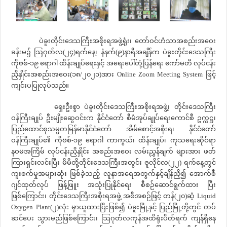
ပဲခူးတိုင်းဒေသကြီးအစိုးရအဖွဲ့ရုံး၊ တော်ဝင်ဟံသာအစည်းအဝေး
ခန်းမ၌ ဩဂုတ်လ(၂၄)ရက်နေ့၊ နံနက်(၉)နာရီအချိန်က ပဲခူးတိုင်းဒေသကြီး
ကိုဗစ်-၁၉ ရောဂါ ထိန်းချုပ်ရေးနှင့် အရေးပေါ်တုံ့ပြန်ရေး ကော်မတီ လုပ်ငန်း
ညှိနှိုင်းအစည်းအဝေး(၁၈/၂၀၂၁)အား Online Zoom Meeting System ဖြင့်
ကျင်းပပြုလုပ်သည်။
ရှေးဦးစွာ ပဲခူးတိုင်းဒေသကြီးအစိုးရအဖွဲ့၊ တိုင်းဒေသကြီး
ဝန်ကြီးချုပ် ဦးမျိုးဆွေဝင်းက နိုင်ငံတော် စီမံအုပ်ချုပ်ရေးကောင်စီ ဥက္ကဋ္ဌ၊
ပြည်ထောင်စုသမ္မတမြန်မာနိုင်ငံတော် အိမ်စောင့်အစိုးရ၊ နိုင်ငံတော်
ဝန်ကြီးချုပ်၏ ကိုဗစ်-၁၉ ရောဂါ ကာကွယ်၊ ထိန်းချုပ်၊ ကုသရေးဆိုင်ရာ
နဝမအကြိမ် လုပ်ငန်းညှိနှိုင်း အစည်းအဝေး လမ်းညွှန်ချက် များအား ဖတ်
ကြားရှင်းလင်းပြီး မိမိတို့တိုင်းဒေသကြီးအတွင်း ဇူလိုင်လ(၂၂) ရက်နေ့တွင်
ကူးစက်မှုအများဆုံး ဖြစ်ခဲ့သည့် လူနာအရေအတွက်နှင့်ချိန်ညှိ၍ အောက်စီ
ဂျင်ထုတ်လုပ် ဖြန့်ဖြူး အသုံးပြုနိုင်ရေး စီစဉ်ဆောင်ရွက်ထား ပြီး
ဖြစ်ကြောင်း၊ တိုင်းဒေသကြီးအစိုးရအဖွဲ့ အစီအစဉ်ဖြင့် တန်(၂၀)ဆံ့ Liquid
Oxygen Plant(၂)လုံး မှာယူထားပြီးဖြစ်၍ ပဲခူးမြို့နှင့် ပြည်မြို့တို့တွင် တပ်
ဆင်ပေး သွားမည်ဖြစ်ကြောင်း၊ ဩဂုတ်လကုန်အထိရုံးပိတ်ရက် ကျန်ရှိနေ