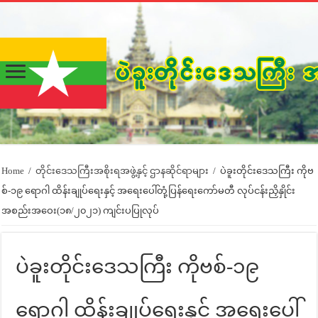
Home
/
တိုင်းဒေသကြီးအစိုးရအဖွဲ့နှင့် ဌာနဆိုင်ရာများ
/
ပဲခူးတိုင်းဒေသကြီး ကိုဗ
စ်-၁၉ ရောဂါ ထိန်းချုပ်ရေးနှင့် အရေးပေါ်တုံ့ပြန်ရေးကော်မတီ လုပ်ငန်းညှိနှိုင်း
အစည်းအဝေး(၁၈/၂၀၂၁) ကျင်းပပြုလုပ်
ပဲခူးတိုင်းဒေသကြီး ကိုဗစ်-၁၉
ရောဂါ ထိန်းချုပ်ရေးနှင့် အရေးပေါ်