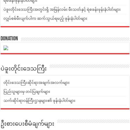
ရဲစခန်းဖုန်းနံပါတ်များ
ပဲခူးတိုင်းဒေသကြီးအတွင်းရှိ အမြန်လမ်း မီးသတ်နှင့် ရဲစခန်းဖုန်းနံပါတ်များ
လျှပ်စစ်မီးပျက်ပါက ဆက်သွယ်ရမည့် ဖုန်းနံပါတ်များ
Donation
ပဲခူးတိုင်းဒေသကြီး
တိုင်းဒေသကြီးဆိုင်ရာအချက်အလက်များ
ပြည်သူများမှ တင်ပြချက်များ
သက်ဆိုင်ရာဝန်ကြီးဌာနများ၏ ဖုန်းနံပါတ်များ
ဦးစားပေးစီမံချက်များ