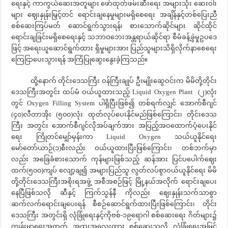
ရေးနှင့် ကာကွယ်ဆေးအတူများ ဖော်ထုတ်ဖမ်းဆီးရေး အများသုံး ဆေးဝါး
များ ဈေးနှုန်းမြှင့်တင် ရောင်းချနေမှုများမရှိစေရေး အချိန်နှင့်တစ်ပြေးညီ
စစ်ဆေးကြပ်မတ် ဆောင်ရွက်သွားရန်၊ စားသောက်ဆိုင်များ ဆိုင်ထိုင်
ရောင်းချခြင်းမရှိစေရေးနှင့် သဘာဝဘေးအန္တရာယ်ဆိုင်ရာ စီမံခန့်ခွဲမှုဥပဒေ
ဖြင့် အရေးယူဆောင်ရွက်ထား ရှိမှုများအား ပြည်သူများသိရှိလိုက်နာစေရေး
ကြေငြာပေးသွားရန် အကြံပြုဆွေးနွေးခဲ့ကြသည်။
ထို့နောက် တိုင်းဒေသကြီး ဝန်ကြီးချုပ် ဦးမျိုးဆွေဝင်းက မိမိတို့တိုင်း
ဒေသကြီးအတွင်း ထပ်မံ ဝယ်ယူထားသည့် Liquid Oxygen Plant (၂)လုံး
တွင် Oxygen Filling System ပါရှိပြီးဖြစ်၍ တစ်ရက်လျှင် အောက်စီဂျင်
(၄၀)လီတာအိုး (၅၀၀)လုံး ထုတ်လုပ်ပေးနိုင်မည်ဖြစ်ကြောင်း၊ တိုင်းဒေသ
ကြီး အတွင်း အောက်စီဂျင်လိုအပ်ချက်အား အပြည့်အဝထောက်ပံ့ပေးနိုင်
ရေး ကြိုတင်မျှော်မှန်းကာ Liquid Oxygen သယ်ယူနိုင်ရေး
မော်တော်ယာဉ်(၁)စီးလည်း ဝယ်ယူထားပြီးဖြစ်ကြောင်း၊ တစ်ဘက်မှာ
လည်း အခြေခံစားသောက် ကုန်များဖြစ်သည့် ဆန်အား ပြင်ပပေါက်ဈေး
ထက်(၅၀၀)ကျပ် လျော့ချ၍ အများပြည်သူ လွတ်လပ်စွာဝယ်ယူနိုင်ရေး မိမိ
တို့တိုင်းဒေသကြီးအစိုးရအဖွဲ့ အစီအစဉ်ဖြင့် မြို့နယ်အလိုက် ရောင်းချပေး
နေပြီဖြစ်သလို ဆီနှင့် ကြက်သွန်နီ ကိုလည်း ဈေးနှုန်းသက်သာစွာ
ဆက်လက်ရောင်းချပေးရန် စီစဉ်ဆောင်ရွက်ထားပြီးဖြစ်ကြောင်း၊ တိုင်း
ဒေသကြီး အတွင်းရှိ လုံခြုံရေးနှင့်ကိုဗစ်-၁၉ရောဂါ စစ်ဆေးရေး ဂိတ်များ၌
ကျန်းမာရေးအတွက် အထူးအလေးထား စစ်ဆေးသလို လုံခြုံရေးအမြင်