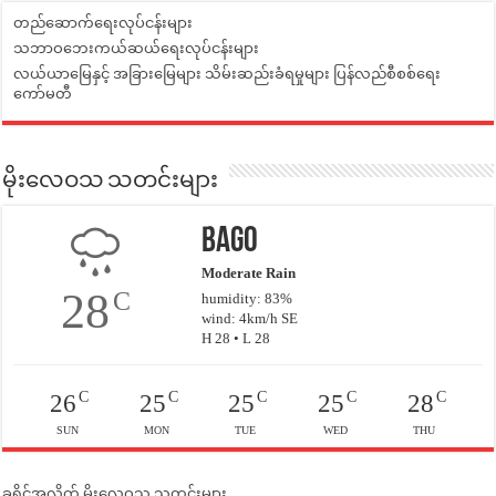
တည်ဆောက်ရေးလုပ်ငန်းများ
သဘာဝဘေးကယ်ဆယ်ရေးလုပ်ငန်းများ
လယ်ယာမြေနှင့် အခြားမြေများ သိမ်းဆည်းခံရမှုများ ပြန်လည်စီစစ်ရေး
ကော်မတီ
မိုးလေဝသ သတင်းများ
Bago
Moderate Rain
28
C
humidity: 83%
wind: 4km/h SE
H 28 • L 28
C
C
C
C
C
26
25
25
25
28
SUN
MON
TUE
WED
THU
ခရိုင်အလိုက် မိုးလေဝသ သတင်းများ