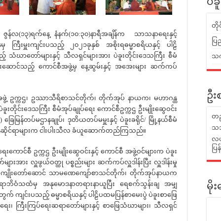
ပဲခ
တိ
င် ဇွန်လ(၁၃)ရက်နေ့ နံနက်(၁၀:၃၀)နာရီအချိန်က သာသနာရေးနှင့်
ပြည
 ကြီးမှူးကျင်းပသည့် ၂၀၂၁ခုနှစ် အစိုးရဓမ္မာစရိယနှင့် ပါဠိ
 သံဃာတော်များနှင့် သီလရှင်များအား ပဲခူးတိုင်းဒေသကြီး စီမံ
သက်
 ဦးဆောင်သည့် ကောင်စီအဖွဲ့မှ နေ့ဆွမ်းနှင့် အအေးများ ဆက်ကပ်
ဦးစ
့ ဥက္ကဌ၊ ဥဿာသီရိစာသင်တိုက်၊ တိုက်အုပ် နာယက၊ မဟာဂန္ထ
ခူးတိုင်းဒေသကြီး စီမံအုပ်ချုပ်ရေး ကောင်စီဥက္ကဌ ဦးမျိုးဆွေဝင်း
တည
ေမြန်တပ်မဌာနချုပ်၊ ဒုတိယတပ်မမှူးနှင့် ပဲခူးခရိုင်/ မြို့နယ်စီမံ
သဘ
ား၊ ဌာနဆိုင်ရာများက ငါးပါးသီလ ခံယူဆောက်တည်‌ကြသည်။
လယ်
ပြ
ကောင်စီ ဥက္ကဌ ဦးမျိုးဆွေဝင်းနှင့် ကောင်စီ အဖွဲ့ဝင်များက ပဲခူး
ား လှူဖွယ်ဝတ္ထု ပစ္စည်းများ ဆက်ကပ်လှူဒါန်းပြီး လှူဒါန်းမှု
အကျိုးတော်ဆောင် သာမဏေကျော်စာသင်တိုက်၊ တိုက်အုပ်နာယက
ကာရာဘိဝံသထံမှ အနုမောဒနာတရားနာယူပြီး ရေစက်သွန်းချ အမျှ
မိ
 ကျင်းပသည့် ဓမ္မာစရိယနှင့် ပါဠိပထမပြန်စာမေးပွဲ ပဲခူးစာဖြေ
 ကြီးကြပ်ရေးဆရာတော်များနှင့် စာဖြေသံဃာများ၊ သီလရှင်