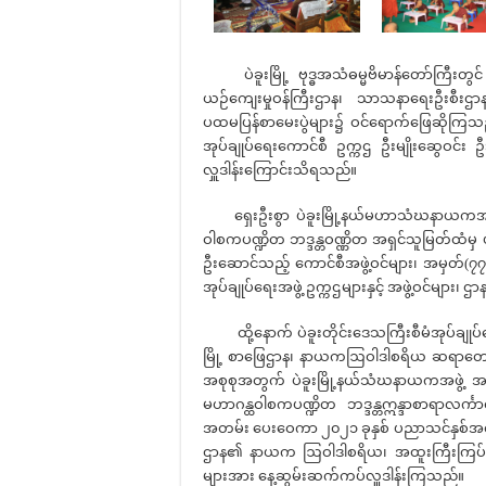
ပဲခူးမြို့ ဗုဒ္ဓအသံဓမ္မဗိမာန်တော်ကြီးတွ
ယဉ်ကျေးမှုဝန်ကြီးဌာန၊ သာသနာရေးဦးစီးဌာနမှ
ပထမပြန်စာမေးပွဲများ၌ ဝင်ရောက်ဖြေဆိုကြသည့်
အုပ်ချုပ်ရေးကောင်စီ ဥက္ကဌ ဦးမျိုးဆွေဝင်း
လှူဒါန်းကြောင်းသိရသည်။
ရှေးဦးစွာ ပဲခူးမြို့နယ်မဟာသံဃနာယကအဖွဲ
ဝါစကပဏ္ဍိတ ဘဒ္ဒန္တဝဏ္ဏိတ အရှင်သူမြတ်ထံမှ ပဲ
ဦးဆောင်သည့် ကောင်စီအဖွဲ့ဝင်များ၊ အမှတ်(၇၇) ခြ
အုပ်ချုပ်ရေးအဖွဲ့ ဥက္ကဌများနှင့် အဖွဲ့ဝင်မျ
ထို့နောက် ပဲခူးတိုင်းဒေသကြီးစီမံအုပ်ချုပ်ရေး
မြို့ စာဖြေဌာန၊ နာယကဩဝါဒါစရိယ ဆရာတော်များအ
အစုစုအတွက် ပဲခူးမြို့နယ်သံဃနာယကအဖွဲ့ 
မဟာဂန္ထဝါစကပဏ္ဍိတ ဘဒ္ဒန္တဣန္ဒာစာရာလင်္
အတမ်း ပေးဝေကာ ၂၀၂၁ ခုနှစ် ပညာသင်နှစ်အတွက်
ဌာန၏ နာယက ဩဝါဒါစရိယ၊ အထူးကြီးကြပ်ရေး၊
များအား နေ့ဆွမ်းဆက်ကပ်လှူဒါန်းကြသည်။