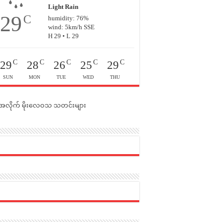
Light Rain
29
C
humidity: 76%
wind: 5km/h SSE
H 29 • L 29
C
C
C
C
C
29
28
26
25
29
SUN
MON
TUE
WED
THU
င်အလိုက် မိုးလေဝသ သတင်းများ