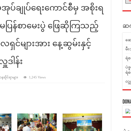
မံအုပ်ချုပ်ရေးကောင်စီမှ အစိုးရ
ထမပြန်စာမေးပွဲ ဖြေဆိုကြသည့်
ဆက်
ဆေ
လရှင်များအား နေ့ဆွမ်းနှင့်
မီး
ရဲစ
ူဒါန်း
ပဲခ
ရဲစ
ဌာနဆိုင်ရာများ
1,245 Views
လျှ
Don