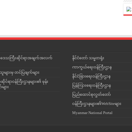
င်းဒေသကြီးဆိုင်ရာအချက်အလက်
နိုင်ငံတော် သမ္မတရုံး
ကာကွယ်ရေးဝန်ကြီးဌာန
သူများမှ တင်ပြချက်များ
နိုင်ငံခြားရေးဝန်ကြီးဌာန
ိုင်ရာဝန်ကြီးဌာနများ၏ ဖုန်း
ပြန်ကြားရေးဝန်ကြီးဌာန
တ်များ
ပြည်ထောင်စုလွှတ်တော်
ဝန်ကြီးဌာနများ၏WebSiteများ
Myanmar National Portal