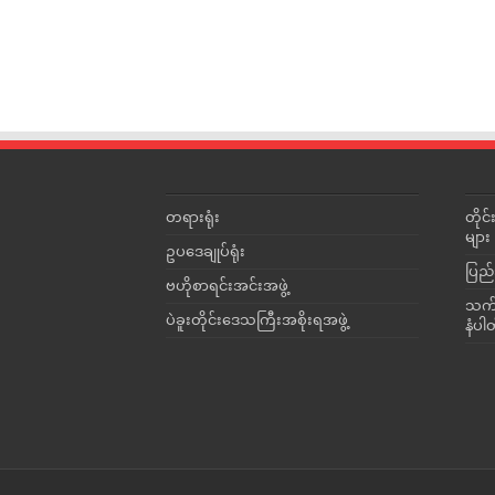
တရားရုံး
တို
များ
ဥပဒေချုပ်ရုံး
ပြည်
ဗဟိုစာရင်းအင်းအဖွဲ့
သက်ဆ
ပဲခူးတိုင်းဒေသကြီးအစိုးရအဖွဲ့
နံပါ