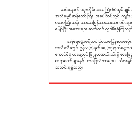
ယင်းနောက် ပဲခူးတိုင်းဒေသကြီးစီမံအုပ်ချုပ်ရေး
အသံဓမ္မဗိမာန်တော်ကြီး အပေါ်ထပ်တွင် ကျင်းပပ
ပထမကြီးတန်း ဘာသာပြန်ဘာသာအား ဝင်ရောက် ဖ
မြှော်ပြီး အအေးများ ဆက်ကပ် လှူဒါန်းခဲ့ကြသည
အစိုးရဓမ္မာစရိယပါဠိပထမပြန်စာမေးပွဲကို ပ
အသီးသီးတွင် ဇွန်လ(၁)ရက်နေ့ (၁၃)ရက်နေ့အထိ ကျ
ကောင်စီမှ ယနေ့တွင် မြို့နယ်အသီးသီးရှိ စာ
ဆရာတော်များနှင့် စာဖြေသံဃာများ၊ သီလရှင်
သတင်းရရှိသည်။