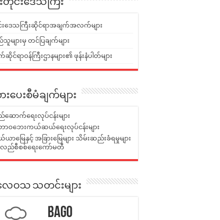
ူးတိုင်းဒေသကြီး
ုင်းဒေသကြီးဆိုင်ရာအချက်အလက်များ
်သူများမှ တင်ပြချက်များ
ဆိုင်ရာဝန်ကြီးဌာနများ၏ ဖုန်းနံပါတ်များ
ားပေးစီမံချက်များ
်ဆောက်ရေးလုပ်ငန်းများ
ာဝဘေးကယ်ဆယ်ရေးလုပ်ငန်းများ
ယာမြေနှင့် အခြားမြေများ သိမ်းဆည်းခံရမှုများ
န်လည်စီစစ်ရေးကော်မတီ
ုးလေဝသ သတင်းများ
Bago