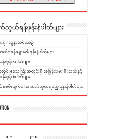
သွယ်ရန်ဖုန်းနံပါတ်များ
းရုံ / လူနာတင်ယာဉ်
သတ်စခန်းများ၏ ဖုန်းနံပါတ်များ
ခန်းဖုန်းနံပါတ်များ
ူးတိုင်းဒေသကြီးအတွင်းရှိ အမြန်လမ်း မီးသတ်နှင့်
ခန်းဖုန်းနံပါတ်များ
ပ်စစ်မီးပျက်ပါက ဆက်သွယ်ရမည့် ဖုန်းနံပါတ်များ
ation