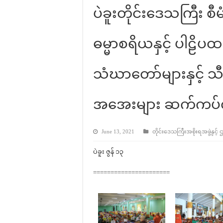
ပဲခူးတိုင်းဒေသကြီး စီ
ဓမ္မာစရိယနှင့် ပါဠိပ
သံဃာတော်များနှင့် သီ
အ‌အေးများ ဆက်ကပ်လှ
June 13, 2021
တိုင်းဒေသကြီးအစိုးရအဖွဲ့နှင့် 
ပဲခူး ဇွန် ၁၃
======================