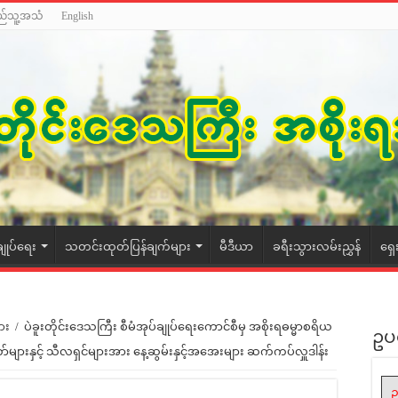
ည်သူ့အသံ
English
ချုပ်ရေး
သတင်းထုတ်ပြန်ချက်များ
မီဒီယာ
ခရီးသွားလမ်းညွှန်
ရှေ
ား
/
ပဲခူးတိုင်းဒေသကြီး စီမံအုပ်ချုပ်ရေးကောင်စီမှ အစိုးရဓမ္မာစရိယ
ဥပ
များနှင့် သီလရှင်များအား နေ့ဆွမ်းနှင့်အ‌အေးများ ဆက်ကပ်လှူဒါန်း
ဥ