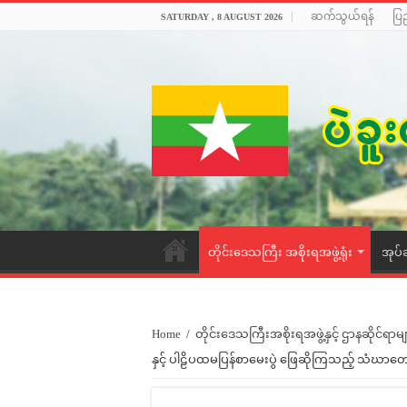
ဆက်သွယ်ရန်
ပြ
SATURDAY , 8 AUGUST 2026
တိုင်းဒေသကြီး အစိုးရအဖွဲ့ရုံး
အုပ်
Home
/
တိုင်းဒေသကြီးအစိုးရအဖွဲ့နှင့် ဌာနဆိုင်ရာမျ
နှင့် ပါဠိပထမပြန်စာမေးပွဲ ဖြေဆိုကြသည့် သံဃာတော်