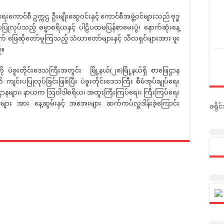
ကောင်စီ ဥက္ကဌ ဦးမျိုးဆွေဝင်းနှင့် ကောင်စီအဖွဲ့ဝင်များသည် ဗုဒ္ဓ
ြုလုပ်သည့် ဓမ္မာစရိယနှင့် ပါဠိပထမပြန်စာမေးပွဲ၊ နောက်ဆုံးနေ့
ြေဆိုတော်မူကြသည့် သံဃာတော်များနှင့် သီလရှင်များအား ဖူး
်။
ဲခူးတိုင်းဒေသကြီးအတွင်း မြို့နယ်(၂၈)မြို့နယ်ရှိ စာဖြေဌာန
င်းပပြုလုပ်ခြင်းဖြစ်ပြီး ပဲခူးတိုင်းဒေသကြီး စီမံအုပ်ချုပ်ရေး
ဖြေဌာနများ၊ နာယက ဩဝါဒါစရိယ၊ အထူးကြီးကြပ်ရေး၊ ကြီးကြပ်ရေး
များ အား နေ့ဆွမ်းနှင့် အအေးများ ဆက်ကပ်လှူဒါန်းခဲ့ကြောင်း
ခရို