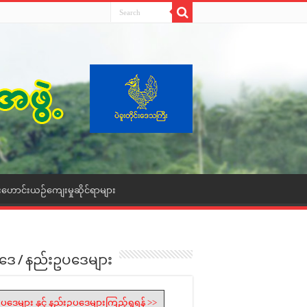
းဟောင်းယဉ်ကျေးမှုဆိုင်ရာများ
ဒေ / နည်းဥပဒေများ
ပဒေများ နှင့် နည်းဥပဒေများကြည့်ရှုရန် >>