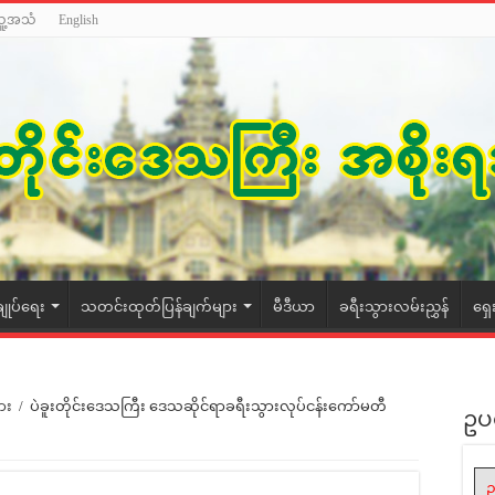
သူ့အသံ
English
ချုပ်ရေး
သတင်းထုတ်ပြန်ချက်များ
မီဒီယာ
ခရီးသွားလမ်းညွှန်
ရှေ
ား
/
ပဲခူးတိုင်းဒေသကြီး ဒေသဆိုင်ရာခရီးသွားလုပ်ငန်းကော်မတီ
ဥပ
ဥ