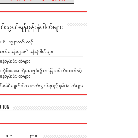
သွယ်ရန်ဖုန်းနံပါတ်များ
းရုံ / လူနာတင်ယာဉ်
သတ်စခန်းများ၏ ဖုန်းနံပါတ်များ
ခန်းဖုန်းနံပါတ်များ
ူးတိုင်းဒေသကြီးအတွင်းရှိ အမြန်လမ်း မီးသတ်နှင့်
ခန်းဖုန်းနံပါတ်များ
ပ်စစ်မီးပျက်ပါက ဆက်သွယ်ရမည့် ဖုန်းနံပါတ်များ
ation