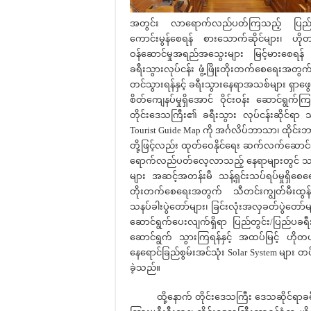
အတွင်း လာရောက်လည်ပတ်ကြသည့် ပြည်တွင
ကောင်းမွန်စေရန် စားသောက်ဆိုင်များ၊ ဟိုတ
ဝန်ဆောင်မှုအရည်အသွေးများ မြင့်မားစေရန်
ခရီးသွားလုပ်ငန်း ဖွံ့ဖြိုးတိုးတက်စေရေးအတွက်
တင်သွားရန်နှင့် ခရီးသွားနေရာအသစ်များ ရ
စိတ်ကျေနပ်မှုရှိအောင် ဝိုင်းဝန်း ဆောင်ရွက်ကြရ
တိုင်းဒေသကြီး၏ ခရီးသွား လုပ်ငန်းဆိုင်ရာ
Tourist Guide Map ကို အင်္ဂလိပ်ဘာသာ၊ ထိုင
တို့ဖြင့်လည်း ထုတ်ဝေနိုင်ရေး ဆက်လက်ဆောင်ရ
ရောက်လည်ပတ်လေ့လာသည့် နေရာများတွင် သန့်ရှ
များ အဆင့်အတန်းမီ သန့်ရှင်းသပ်ရပ်မှုရှိစေရေးက
တိုးတက်စေရေးအတွက် သီတင်းကျွတ်မီးထွန်းပွဲ
သနပ်ခါးပွဲတော်များ၊ ခြင်းလုံးအလှခတ်ပွဲတော်မ
ဆောင်ရွက်ပေးလျက်ရှိရာ ပြည်တွင်း/ပြည်ပခရီးသ
ဆောင်ရွက် သွားကြရန်နှင့် အထပ်မြင့် ဟိုတယ်
နေရောင်ခြည်စွမ်းအင်သုံး Solar System များ တပ
ခဲ့သည်။
ထို့နောက် တိုင်းဒေသကြီး ဒေသဆိုင်ရာခရီးသွာ