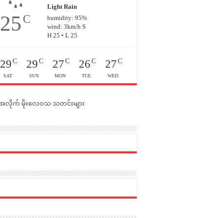
Light Rain
25
C
humidity: 95%
wind: 3km/h S
H 25 • L 25
C
C
C
C
C
29
29
27
26
27
SAT
SUN
MON
TUE
WED
င်အလိုက် မိုးလေဝသ သတင်းများ