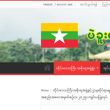
ဆက်သွယ်ရန်
ပြည်
FRIDAY , 7 AUGUST 2026
တိုင်းဒေသကြီး အစိုးရအဖွဲ့ရုံး
အုပ်
Home
/
တိုင်းဒေသကြီးအစိုးရအဖွဲ့နှင့် ဌာနဆိုင်ရာမျ
အစည်းအဝေးအမှတ်စဉ်(၁/၂၀၂၅) ကျင်းပပြုလုပ်