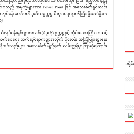
ယ်နှင့်တည်းခိုရိပ်သာလိုင်စင် သက်တမ်းတိုး ခြင်း၊ ဧည့်လမ်းညွှန်
ခြင်းစသည့် အမှုတွဲများအား Power Point ဖြင့် အသေးစိတ်ရှင်းလင်း
းလုပ်ငန်းကော်မတီ ဒုတိယဥက္ကဋ္ဌ စီးပွားရေးရာဝန်ကြီး ဦးတင်ဦးက
်။
ရှင်များအသင်း(ပဲခူးဇုံ) ဥက္ကဋ္ဌနှင့် တိုင်းဒေသကြီး အဆင့်
ိုးတက်စေရေး သက်ဆိုင်ရာကဏ္ဍအလိုက် ဝိုင်းဝန်း အကြံပြုဆွေးနွေး
လိုအပ်သည်များ အသေးစိတ်ဖြည့်စွက် လမ်းညွှန်မှာကြားခဲ့ကြောင်း
ခရို