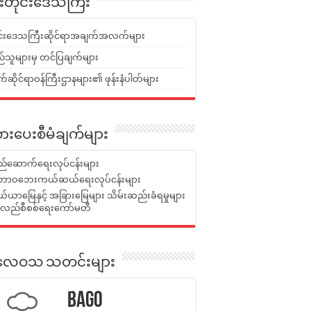
ူးတိုင်းဒေသကြီး
ုင်းဒေသကြီးဆိုင်ရာအချက်အလက်များ
်သူများမှ တင်ပြချက်များ
ဆိုင်ရာဝန်ကြီးဌာနများ၏ ဖုန်းနံပါတ်များ
ားပေးစီမံချက်များ
်ဆောက်ရေးလုပ်ငန်းများ
ာဝဘေးကယ်ဆယ်ရေးလုပ်ငန်းများ
ယာမြေနှင့် အခြားမြေများ သိမ်းဆည်းခံရမှုများ
န်လည်စီစစ်ရေးကော်မတီ
ုးလေဝသ သတင်းများ
Bago