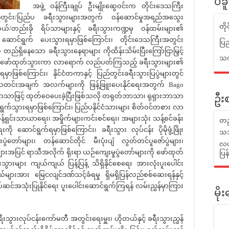
ပဲခ
အဖွဲ့ ဝန်ကြီးချုပ် ဦးမျိုးဆွေဝင်းက တိုင်းဒေသကြီး
်း/ပြည်ပ ခရီးသွားများအတွက် ဝန်ဆောင်မှုအရည်အသွေး
တိ
ယ်/တည်းခို ရိပ်သာများနှင့် ခရီးသွားကဏ္ဍမှ ဝန်ထမ်းများ၏
 ဆောင်ရွက် ပေးသွားရမှာဖြစ်ကြောင်း၊ တိုင်းဒေသကြီးအတွင်း
ပြည
 တည်ရှိနေသော ခရီးသွားနေရာများ ကိုထိန်းသိမ်းပြီးကြော်ငြာမြှင့်
သက်
ှာဖွေဖော်ထုတ်သွားကာ လာရောက် လည်ပတ်ကြသည့် ခရီးသွားများ၏
မှာဖြစ်ကြောင်း၊ နိုင်ငံတကာနှင့် ပြည်တွင်းခရီးသွားပြပွဲများတွင်
 သတင်းအချက် အလက်များကို ဖြန့်ဖြူးပေးနိုင်ရေးအတွက် Bago
်းဘာသာဖြင့် ထုတ်ဝေပေးခဲ့ပြီးဖြစ်သလို တရုတ်ဘာသာ၊ ရုရှားဘာသာ
ဦးစ
ွက်သွားရမှာဖြစ်ကြောင်း၊ ပြည်ပနိုင်ငံသားများ စိတ်ဝင်တစား လာ
င်းသာယာရေး၊ အမှိုက်များကင်းစင်ရေး၊ အများသုံး သန့်စင်ခန်း
တည
ို ဆောင်ရွက်ရမှာဖြစ်ကြောင်း၊ ခရီးသွား လုပ်ငန်း ပိုမိုဖွံ့ဖြိုး
သဘ
တော်များ၊ တန်ဆောင်တိုင် မီးပုံးပျံ လွတ်တင်ပူဇော်ပွဲများ၊
လယ်
ျားအပြင် ရာသီအလိုက် ရိုးရာ ယဉ်ကျေးမှုပွဲတော်များကို ဖော်ထုတ်
ပြ
ွားများ ကျယ်ကျယ် ပြန့်ပြန့် သိရှိနိုင်စေရေး အားလုံးပူးပေါင်း
များအား မြေငလျင်ဒဏ်သင့်ခံရမှု ရှိမရှိပြန်လည်စစ်ဆေးရန်နှင့်
်ဆင်အသုံးပြုနိုင်ရေး ပူးပေါင်းဆောင်ရွက်ကြရန် လမ်းညွှန်မှာကြား
မိ
းလုပ်ငန်းကော်မတီ အတွင်းရေးမှူး၊ ဟိုတယ်နှင့် ခရီးသွားညွှန်