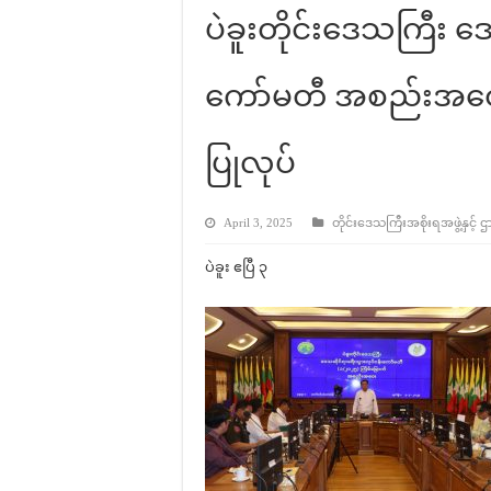
ပဲခူးတိုင်းဒေသကြီး ဒ
ကော်မတီ အစည်းအဝေး
ပြုလုပ်
April 3, 2025
တိုင်းဒေသကြီးအစိုးရအဖွဲ့နှင့် ဌ
ပဲခူး ဧပြီ ၃