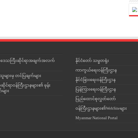
င်းဒေသကြီးဆိုင်ရာအချက်အလက်
နိုင်ငံတော် သမ္မတရုံး
ကာကွယ်ရေးဝန်ကြီးဌာန
သူများမှ တင်ပြချက်များ
နိုင်ငံခြားရေးဝန်ကြီးဌာန
ိုင်ရာဝန်ကြီးဌာနများ၏ ဖုန်း
ပြန်ကြားရေးဝန်ကြီးဌာန
တ်များ
ပြည်ထောင်စုလွှတ်တော်
ဝန်ကြီးဌာနများ၏WebSiteများ
Myanmar National Portal