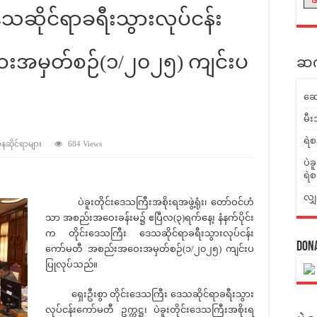
ေသဆိုင်ရာခရီးသွားလုပ်ငန်း
အမှတ်စဉ်(၁/၂၀၂၅) ကျင်းပ
ဆက်
ဆေ
မီး
ရဲစ
ာနဆိုင်ရာများ
684 Views
ပဲခ
ရဲစ
လျှ
ပဲခူးတိုင်းဒေသကြီးအစိုးရအဖွဲ့ရုံး၊ တော်ဝင်ဟံ
သာ အစည်းအဝေးခန်းမ၌ ဧပြီလ(၃)ရက်နေ့၊ နံနက်ပိုင်း
က တိုင်းဒေသကြီး ဒေသဆိုင်ရာခရီးသွားလုပ်ငန်း
Don
ကော်မတီ အစည်းအဝေးအမှတ်စဉ်(၁/၂၀၂၅) ကျင်းပ
ပြုလုပ်သည်။
ရှေးဦးစွာ တိုင်းဒေသကြီး ဒေသဆိုင်ရာခရီးသွား
လုပ်ငန်းကော်မတီ ဥက္ကဋ္ဌ၊ ပဲခူးတိုင်းဒေသကြီးအစိုးရ