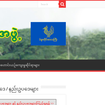
းဟောင်းယဉ်ကျေးမှုဆိုင်ရာများ
ဒေ / နည်းဥပဒေများ
ပဒေများ နှင့် နည်းဥပဒေများကြည့်ရှုရန် >>