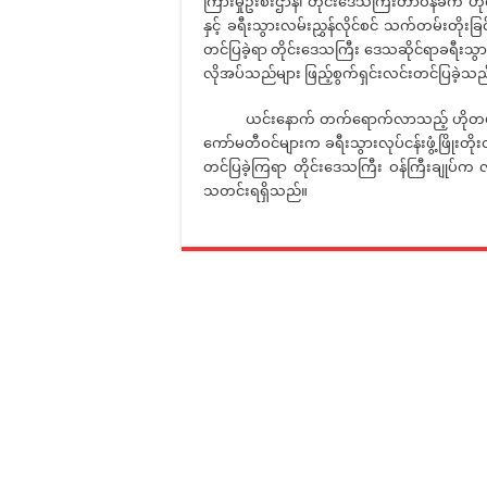
ကြားမှုဦးစီးဌာန၊ တိုင်းဒေသကြီးတာဝန်ခံက ဟိုတ
နှင့် ခရီးသွားလမ်းညွှန်လိုင်စင် သက်တမ်းတိုး
တင်ပြခဲ့ရာ တိုင်းဒေသကြီး ဒေသဆိုင်ရာခရီးသွာ
လိုအပ်သည်များ ဖြည့်စွက်ရှင်းလင်းတင်ပြခဲ့သည
ယင်းနောက် တက်ရောက်လာသည့် ဟိုတယ်လုပ်ငန်း
ကော်မတီဝင်များက ခရီးသွားလုပ်ငန်းဖွံ့ဖြိုးတ
တင်ပြခဲ့ကြရာ တိုင်းဒေသကြီး ဝန်ကြီးချုပ်က 
သတင်းရရှိသည်။