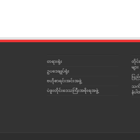
တရားရုံး
တို
များ
ဥပဒေချုပ်ရုံး
ပြည်
ဗဟိုစာရင်းအင်းအဖွဲ့
သက်ဆ
ပဲခူးတိုင်းဒေသကြီးအစိုးရအဖွဲ့
နံပါ