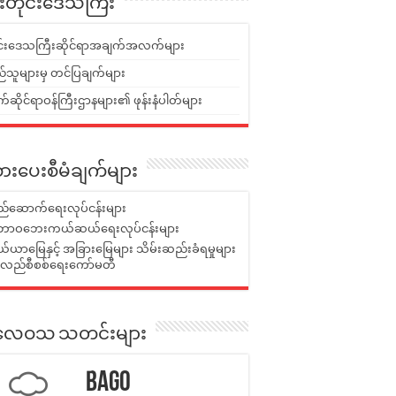
ူးတိုင်းဒေသကြီး
ုင်းဒေသကြီးဆိုင်ရာအချက်အလက်များ
်သူများမှ တင်ပြချက်များ
ဆိုင်ရာဝန်ကြီးဌာနများ၏ ဖုန်းနံပါတ်များ
ားပေးစီမံချက်များ
်ဆောက်ရေးလုပ်ငန်းများ
ာဝဘေးကယ်ဆယ်ရေးလုပ်ငန်းများ
ယာမြေနှင့် အခြားမြေများ သိမ်းဆည်းခံရမှုများ
န်လည်စီစစ်ရေးကော်မတီ
ုးလေဝသ သတင်းများ
Bago