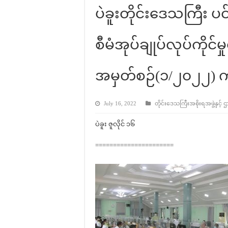
ပဲခူးတိုင်းဒေသကြီး
စီမံအုပ်ချုပ်လုပ်ကို
အမှတ်စဉ်(၁/၂၀၂၂) ကျ
July 16, 2022
တိုင်းဒေသကြီးအစိုးရအဖွဲ့နှင့် ဌ
ပဲခူး ဇူလိုင် ၁၆
======================