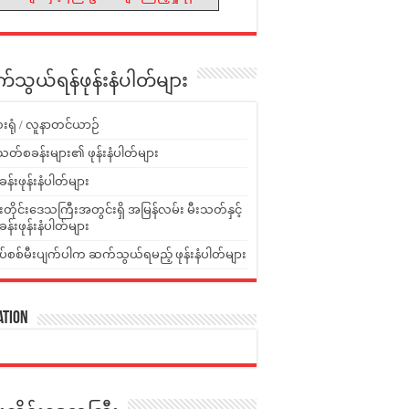
သွယ်ရန်ဖုန်းနံပါတ်များ
းရုံ / လူနာတင်ယာဉ်
သတ်စခန်းများ၏ ဖုန်းနံပါတ်များ
ခန်းဖုန်းနံပါတ်များ
ူးတိုင်းဒေသကြီးအတွင်းရှိ အမြန်လမ်း မီးသတ်နှင့်
ခန်းဖုန်းနံပါတ်များ
ပ်စစ်မီးပျက်ပါက ဆက်သွယ်ရမည့် ဖုန်းနံပါတ်များ
ation