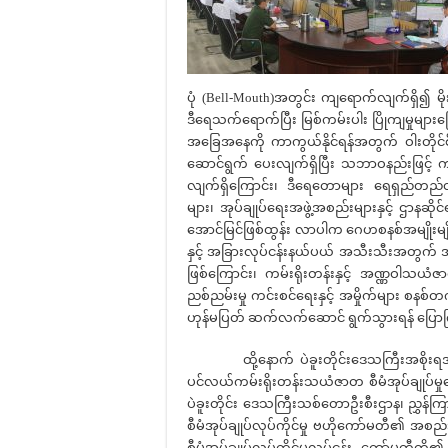
ပုံ (Bell-Mouth)အတွင်း ကျရောက်လျက်ရှိ၍ 
ဒီရေသက်ရောက်ပြီး မြစ်ကမ်းပါး ပြိုကျမှုများကြေ
အခြေအနေကို ကာကွယ်နိုင်ရန်အတွက် ဝါးတိုင်စိုက
ဆောင်ရွက် ပေးလျက်ရှိပြီး သဘာဝနည်းဖြင့် ကာ
လျက်ရှိကြောင်း၊ ဒီရေတောများ ရေရှည်တည်တံ
များ၊ အုပ်ချုပ်ရေးအဖွဲ့အစည်းများနှင့် ဌာနဆို
အောင်မြင်ဖြစ်ထွန်း လာပါက ဂေဟစနစ်အမျိုးမျို
နှင့် အခြားလုပ်ငန်းနယ်ပယ် အသီးသီးအတွက် 
ဖြစ်ကြောင်း၊ ကမ်းရိုးတန်းနှင့် အဏ္ဏဝါသယံ
ညစ်ညမ်းမှု ကင်းစင်ရေးနှင့် အမှိုက်များ စနစ်
ဟုန်မပြတ် ဆက်လက်ဆောင် ရွက်သွားရန် ပြော
ထို့နောက် ပဲခူးတိုင်းဒေသကြီးအစိုးရအဖွ
ပင်လယ်ကမ်းရိုးတန်းသယံဇာတ စီမံအုပ်ချုပ်မ
ပဲခူးတိုင်း ဒေသကြီးသစ်တောဦးစီးဌာန၊ ညွှန်ကြ
စီမံအုပ်ချုပ်လုပ်ကိုင်မှု ဗဟိုကော်မတီ၏ အစည
စီမံအုပ်ချုပ်လုပ်ကိုင်မှုလုပ်ငန်း ကော်မတီတ