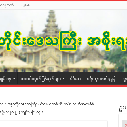
ည်သူ့အသံ
English
ချုပ်ရေး
သတင်းထုတ်ပြန်ချက်များ
မီဒီယာ
ခရီးသွားလမ်းညွှန်
ရှေ
ား
/
ပဲခူးတိုင်းဒေသကြီး ပင်လယ်ကမ်းရိုးတန်း သယံဇာတစီမံ
ဥပ
စဉ်(၁/၂၀၂၂) ကျင်းပပြုလုပ်
ဥ