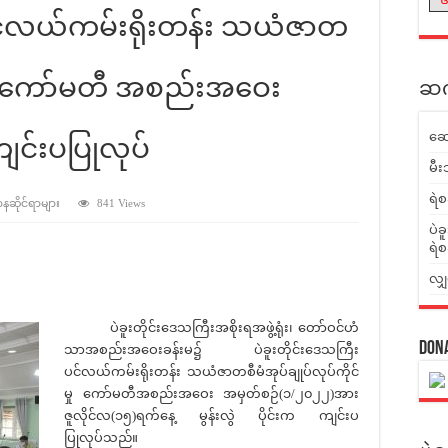
 ပင်လယ်ကမ်းရိုးတန်း သယံဇာတ
င်မှုကော်မတီ အစည်းအဝေး
ဆက်
ဆေ
င်းပပြုလုပ်
မီး
ရဲစ
ာနဆိုင်ရာများ
841 Views
ပဲခ
ရဲစ
လျှ
ပဲခူးတိုင်းဒေသကြီးအစိုးရအဖွဲ့ရုံး၊ တော်ဝင်ဟံ
Don
သာအစည်းအဝေးခန်းမ၌ ပဲခူးတိုင်းဒေသကြီး
ပင်လယ်ကမ်းရိုးတန်း သယံဇာတစီမံအုပ်ချုပ်လုပ်ကိုင်
မှု ကော်မတီအစည်းအဝေး အမှတ်စဉ်(၁/၂၀၂၂)အား
ဇူလိုင်လ(၁၅)ရက်နေ့ မွန်းလွဲ ပိုင်းက ကျင်းပ
ပြုလုပ်သည်။