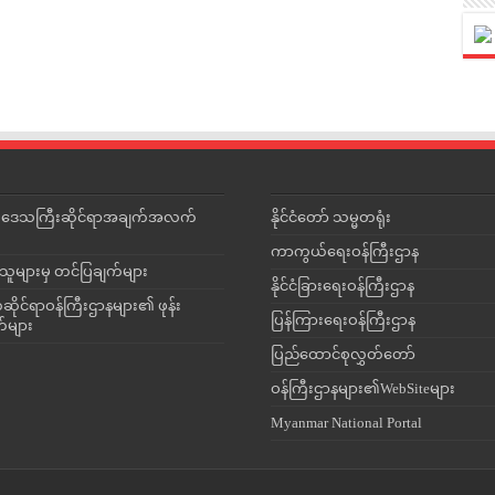
င်းဒေသကြီးဆိုင်ရာအချက်အလက်
နိုင်ငံတော် သမ္မတရုံး
ကာကွယ်ရေးဝန်ကြီးဌာန
သူများမှ တင်ပြချက်များ
နိုင်ငံခြားရေးဝန်ကြီးဌာန
ိုင်ရာဝန်ကြီးဌာနများ၏ ဖုန်း
ပြန်ကြားရေးဝန်ကြီးဌာန
တ်များ
ပြည်ထောင်စုလွှတ်တော်
ဝန်ကြီးဌာနများ၏WebSiteများ
Myanmar National Portal