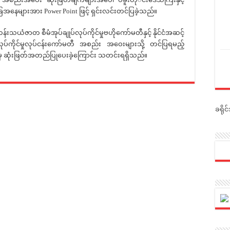
ြေအနေများအား Power Point ဖြင့် ရှင်းလင်းတင်ပြခဲ့သည်။
ယံဇာတ စီမံအုပ်ချုပ်လုပ်ကိုင်မှုဗဟိုကော်မတီနှင့် နိုင်ငံအဆင့်
ုပ်ကိုင်မှုလုပ်ငန်းကော်မတီ အစည်း အဝေးများသို့ တင်ပြရမည့်
ပ်မှ ဆုံးဖြတ်အတည်ပြုပေးခဲ့ကြောင်း သတင်းရရှိသည်။
ခရို