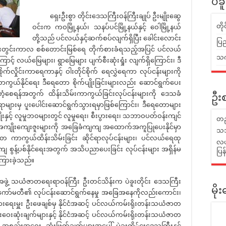
ပဲခ
ရှေးဦးစွာ တိုင်းဒေသကြီးဝန်ကြီးချုပ် ဦးမျိုးဆွေ
တိ
ဝင်းက ကဝမြို့နယ်၊ သနပ်ပင်မြို့နယ်နှင့် ဝေါမြို့နယ်
တို့သည် ပင်လယ်နှင့်ဆက်စပ်လျက်ရှိပြီး ခေါင်းလောင်း
ပြည
မိုးတွင်းကာလ စစ်တောင်းမြစ်ရေ တိုက်စားခံရသည့်အပြင် ပင်လယ်
သက်
ာင့် လယ်မြေများ၊ ရွာမြေများ ပျက်စီးဆုံးရှုံး လျက်ရှိကြောင်း၊ ဒီ
်လှိုင်းကာရေကာနှင့် ဝါးတိုင်စိုက် ရေလွှဲရေကာ လုပ်ငန်းများကို
ကွယ်နိုင်ရေး ဒီရေတော စိုက်ပျိုးခြင်းများလည်း ဆောင်ရွက်ပေး
့စေရန်အတွက် ထိန်းသိမ်းကာကွယ်ခြင်းလုပ်ငန်းများကို ဒေသခံ
ဦးစ
င်ရာများမှ ပူးပေါင်းဆောင်ရွက်သွားရမှာဖြစ်ကြောင်း၊ ဒီရေတောများ
းနှင့် လူမှုဘဝများတွင် လူမှုရေး၊ စီးပွားရေး၊ သဘာဝပတ်ဝန်းကျင်
တည
အကျိုးကျေးဇူးများကို အခြေခံကျကျ အထောက်အကူပြုပေးနိုင်မှာ
သဘ
ဇာတ ကာကွယ်ထိန်းသိမ်းခြင်း ဆိုင်ရာလုပ်ငန်းများ၊ ပင်လယ်ရေထု
လယ်
တကျ စွန့်ပစ်နိုင်ရေးအတွက် အသိပညာပေးခြင်း လုပ်ငန်းများ အရှိန်မ
ပြ
ကြားခဲ့သည်။
ဲ့ သယံဇာတရေးရာဝန်ကြီး ဦးတင်သိန်းက ပဲခူးတိုင်း ဒေသကြီး
မိ
ှုကော်မတီ၏ လုပ်ငန်းဆောင်ရွက်နေမှု အခြေအနေကိုလည်းကောင်း၊
ားရေးမှူး ဦးဖေချစ်မှ နိုင်ငံအဆင့် ပင်လယ်ကမ်းရိုးတန်းသယံဇာတ
်းဝေးဆုံးချက်များနှင့် နိုင်ငံအဆင့် ပင်လယ်ကမ်းရိုးတန်းသယံဇာတ
ို့၏ အစည်းအဝေး ဆုံးဖြတ်ချက်များအပေါ် ပဲခူးတို်ငးဒေသကြီးနှင့်