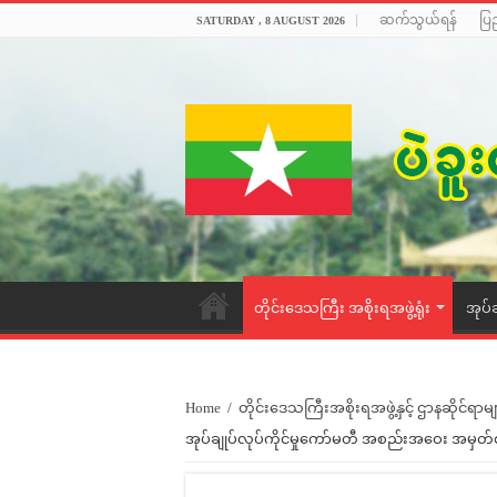
ဆက်သွယ်ရန်
ပြ
SATURDAY , 8 AUGUST 2026
တိုင်းဒေသကြီး အစိုးရအဖွဲ့ရုံး
အုပ်
Home
/
တိုင်းဒေသကြီးအစိုးရအဖွဲ့နှင့် ဌာနဆိုင်ရာမျ
အုပ်ချုပ်လုပ်ကိုင်မှုကော်မတီ အစည်းအဝေး အမှတ်