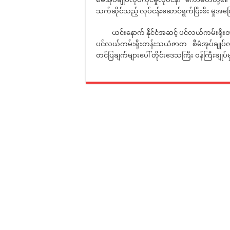
သက်ဆိုင်သည့် လုပ်ငန်းဆောင်ရွက်ပြီးစီး မှုအခ
ယင်းနောက် နိုင်ငံအဆင့် ပင်လယ်ကမ်းရိုးတန်းသ
ပင်လယ်ကမ်းရိုးတန်းသယံဇာတ စီမံအုပ်ချုပ်လ
တင်ပြချက်များပေါ် တိုင်းဒေသကြီး ဝန်ကြီးချု