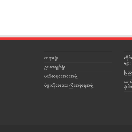
တရားရုံး
တို
များ
ဥပဒေချုပ်ရုံး
ပြည်
ဗဟိုစာရင်းအင်းအဖွဲ့
သက်ဆ
ပဲခူးတိုင်းဒေသကြီးအစိုးရအဖွဲ့
နံပါ