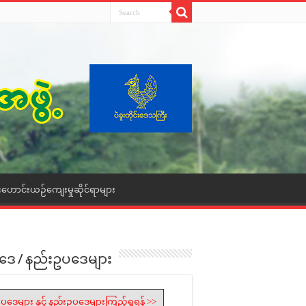
းဟောင်းယဉ်ကျေးမှုဆိုင်ရာများ
ဒေ / နည်းဥပဒေများ
ပဒေများ နှင့် နည်းဥပဒေများကြည့်ရှုရန် >>