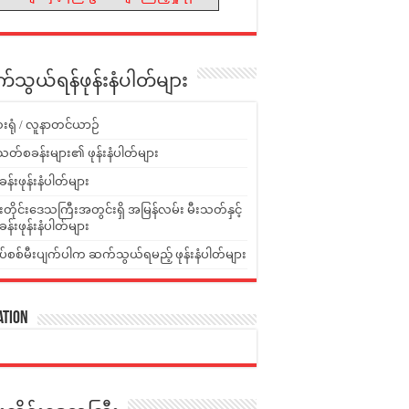
သွယ်ရန်ဖုန်းနံပါတ်များ
းရုံ / လူနာတင်ယာဉ်
သတ်စခန်းများ၏ ဖုန်းနံပါတ်များ
ခန်းဖုန်းနံပါတ်များ
ူးတိုင်းဒေသကြီးအတွင်းရှိ အမြန်လမ်း မီးသတ်နှင့်
ခန်းဖုန်းနံပါတ်များ
ပ်စစ်မီးပျက်ပါက ဆက်သွယ်ရမည့် ဖုန်းနံပါတ်များ
ation