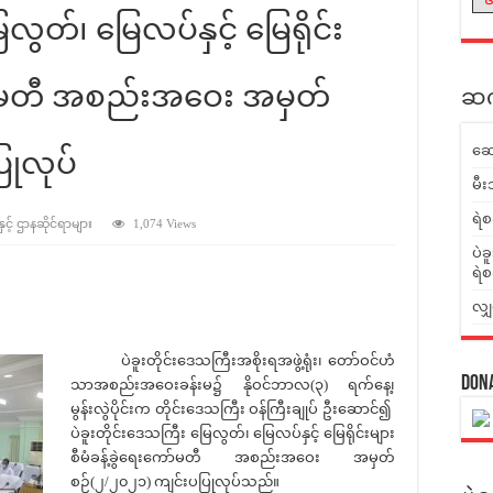
လွတ်၊ မြေလပ်နှင့် မြေရိုင်း
ော်မတီ အစည်းအဝေး အမှတ်
ဆက်
ဆေ
ြုလုပ်
မီး
ရဲစ
ှင့် ဌာနဆိုင်ရာများ
1,074 Views
ပဲခ
ရဲစ
လျှ
ပဲခူးတိုင်းဒေသကြီးအစိုးရအဖွဲ့ရုံး၊ တော်ဝင်ဟံ
Don
သာအစည်းအဝေးခန်းမ၌ နိုဝင်ဘာလ(၃) ရက်နေ့၊
မွန်းလွဲပိုင်းက တိုင်းဒေသကြီး ဝန်ကြီးချုပ် ဦးဆောင်၍
ပဲခူးတိုင်းဒေသကြီး မြေလွတ်၊ မြေလပ်နှင့် မြေရိုင်းများ
စီမံခန့်ခွဲရေးကော်မတီ အစည်းအဝေး အမှတ်
စဉ်(၂/၂၀၂၁) ကျင်းပပြုလုပ်သည်။