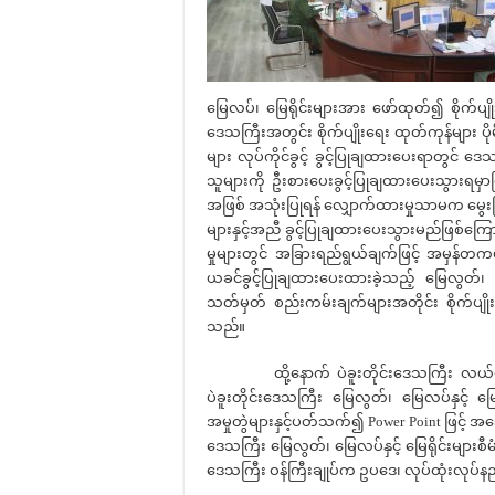
မြေလပ်၊ မြေရိုင်းများအား ဖော်ထုတ်၍ စိုက်ပ
ဒေသကြီးအတွင်း စိုက်ပျိုးရေး ထုတ်ကုန်များ ပိုမ
များ လုပ်ကိုင်ခွင့် ခွင့်ပြုချထားပေးရာတွင် ဒေသ
သူများကို ဦးစားပေးခွင့်ပြုချထားပေးသွားရမှာဖြ
အဖြစ် အသုံးပြုရန် လျှောက်ထားမှုသာမက မွ
များနှင့်အညီ ခွင့်ပြုချထားပေးသွားမည်ဖြစ်ကြောင
မှုများတွင် အခြားရည်ရွယ်ချက်ဖြင့် အမှန်တကယ်
ယခင်ခွင့်ပြုချထားပေးထားခဲ့သည့် မြေလွတ်၊ မြေလ
သတ်မှတ် စည်းကမ်းချက်များအတိုင်း စိုက်ပျိုး လ
သည်။
ထို့နောက် ပဲခူးတိုင်းဒေသကြီး လယ်ယာမြေစီ
ပဲခူးတိုင်းဒေသကြီး မြေလွတ်၊ မြေလပ်နှင့် မြ
အမှုတွဲများနှင့်ပတ်သက်၍ Power Point ဖြင့် အ
ဒေသကြီး မြေလွတ်၊ မြေလပ်နှင့် မြေရိုင်းများစီမံ
ဒေသကြီး ဝန်ကြီးချုပ်က ဥပဒေ၊ လုပ်ထုံးလုပ်နည