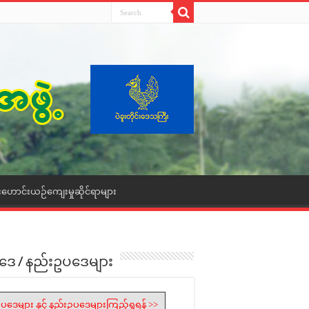
းဟောင်းယဉ်ကျေးမှုဆိုင်ရာများ
ဒေ / နည်းဥပဒေများ
ပဒေများ နှင့် နည်းဥပဒေများကြည့်ရှုရန် >>