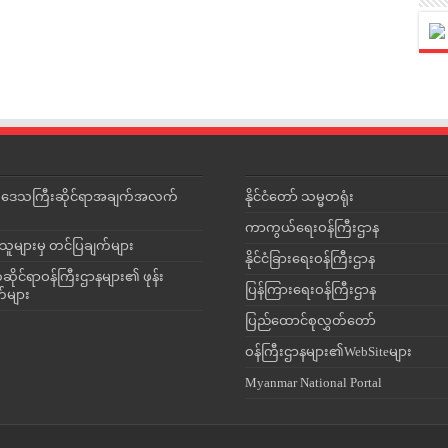
င်းဒေသကြီးဆိုင်ရာအချက်အလက်
နိုင်ငံတော် သမ္မတရုံး
ကာကွယ်ရေးဝန်ကြီးဌာန
သူများမှ တင်ပြချက်များ
နိုင်ငံခြားရေးဝန်ကြီးဌာန
ိုင်ရာဝန်ကြီးဌာနများ၏ ဖုန်း
ပြန်ကြားရေးဝန်ကြီးဌာန
တ်များ
ပြည်ထောင်စုလွှတ်တော်
ဝန်ကြီးဌာနများ၏WebSiteများ
Myanmar National Portal