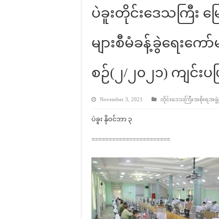
ပဲခူးတိုင်းဒေသကြီး မြေ
များစီမံခန့်ခွဲရေးက
စဉ်(၂/၂၀၂၁) ကျင်းပပ
November 3, 2021
တိုင်းဒေသကြီးအစိုးရအဖွဲ့န
ပဲခူး နိုဝင်ဘာ ၃
=======================