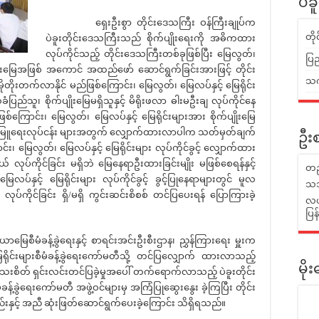
ပဲခ
ရှေးဦးစွာ တိုင်းဒေသကြီး ဝန်ကြီးချုပ်က
တိ
ပဲခူးတိုင်းဒေသကြီးသည် စိုက်ပျိုးရေးကို အဓိကထား
လုပ်ကိုင်သည့် တိုင်းဒေသကြီးတစ်ခုဖြစ်ပြီး မြေလွတ်၊
ပြည
ျိုးမြေအဖြစ် အကောင် အထည်ဖော် ဆောင်ရွက်ခြင်းအားဖြင့် တိုင်း
သက်
ိုတိုးတက်လာနိုင် မည်ဖြစ်ကြောင်း၊ မြေလွတ်၊ မြေလပ်နှင့် မြေရိုင်း
ခံပြည်သူ၊ စိုက်ပျိုးမြေမရှိသူနှင့် မိရိုးဖလာ ဓါးမဦးချ လုပ်ကိုင်နေ
စ်ကြောင်း၊ မြေလွတ်၊ မြေလပ်နှင့် မြေရိုင်းများအား စိုက်ပျိုးမြေ
ေးမြူရေးလုပ်ငန်း များအတွက် လျှောက်ထားလာပါက သတ်မှတ်ချက်
ဦးစ
်း၊ မြေလွတ်၊ မြေလပ်နှင့် မြေရိုင်းများ လုပ်ကိုင်ခွင့် လျှောက်ထား
 လုပ်ကိုင်ခြင်း မရှိဘဲ မြေနေရာဦးထားခြင်းမျိုး မဖြစ်စေရန်နှင့်
တည
ပ်နှင့် မြေရိုင်းများ လုပ်ကိုင်ခွင့် ခွင့်ပြုနေရာများတွင် မူလ
သဘ
ုပ်ကိုင်ခြင်း ရှိ/မရှိ ကွင်းဆင်းစိစစ် တင်ပြပေးရန် ပြောကြားခဲ့
လယ်
ပြ
မံခန့်ခွဲရေးနှင့် စာရင်းအင်းဦးစီးဌာန၊ ညွှန်ကြားရေး မှူးက
ေရိုင်းများစီမံခန့်ခွဲရေးကော်မတီသို့ တင်ပြလျှောက် ထားလာသည့်
မိ
သေးစိတ် ရှင်းလင်းတင်ပြခဲ့မှုအပေါ် တက်ရောက်လာသည့် ပဲခူးတိုင်း
ခန့်ခွဲရေးကော်မတီ အဖွဲ့ဝင်များမှ အကြံပြုဆွေးနွေး ခဲ့ကြပြီး တိုင်း
်းနှင့် အညီ ဆုံးဖြတ်ဆောင်ရွက်ပေးခဲ့ကြောင်း သိရှိရသည်။