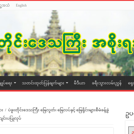
သူ့အသံ
English
ချုပ်ရေး
သတင်းထုတ်ပြန်ချက်များ
မီဒီယာ
ခရီးသွားလမ်းညွှန်
ရှေ
ား
/
ပဲခူးတိုင်းဒေသကြီး မြေလွတ်၊ မြေလပ်နှင့် မြေရိုင်းများစီမံခန့်ခွဲ
ဥပ
င်းပပြုလုပ်
ဥ