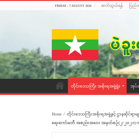
ဆက်သွယ်ရန်
ပြည်
FRIDAY , 7 AUGUST 2026
တိုင်းဒေသကြီး အစိုးရအဖွဲ့ရုံး
အုပ်
Home
/
တိုင်းဒေသကြီးအစိုးရအဖွဲ့နှင့် ဌာနဆိုင်ရာမျ
ရေးကော်မတီ အစည်းအဝေး အမှတ်စဉ်(၂/၂၀၂၁) ကျ