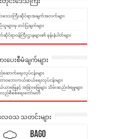
ူးတိုင်းဒေသကြီး
ုင်းဒေသကြီးဆိုင်ရာအချက်အလက်များ
်သူများမှ တင်ပြချက်များ
ဆိုင်ရာဝန်ကြီးဌာနများ၏ ဖုန်းနံပါတ်များ
ားပေးစီမံချက်များ
်ဆောက်ရေးလုပ်ငန်းများ
ာဝဘေးကယ်ဆယ်ရေးလုပ်ငန်းများ
ယာမြေနှင့် အခြားမြေများ သိမ်းဆည်းခံရမှုများ
န်လည်စီစစ်ရေးကော်မတီ
ုးလေဝသ သတင်းများ
Bago