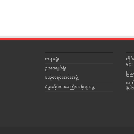
တရားရုံး
တို
များ
ဥပဒေချုပ်ရုံး
ပြည်
ဗဟိုစာရင်းအင်းအဖွဲ့
သက်ဆ
ပဲခူးတိုင်းဒေသကြီးအစိုးရအဖွဲ့
နံပါ