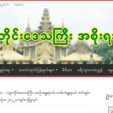
သူ့အသံ
English
ချုပ်ရေး
သတင်းထုတ်ပြန်ချက်များ
မီဒီယာ
ခရီးသွားလမ်းညွှန်
ရှေ
ား
/
ပဲခူးတိုင်းဒေသကြီး ယာဉ်အန္တရာယ်၊ လမ်းအန္တရာယ် ကင်းရှင်း
ဥပ
စဉ်(၁/၂၀၂၂) ကျင်းပပြုလုပ်
ဥ