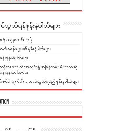
သွယ်ရန်ဖုန်းနံပါတ်များ
းရုံ / လူနာတင်ယာဉ်
သတ်စခန်းများ၏ ဖုန်းနံပါတ်များ
ခန်းဖုန်းနံပါတ်များ
ူးတိုင်းဒေသကြီးအတွင်းရှိ အမြန်လမ်း မီးသတ်နှင့်
ခန်းဖုန်းနံပါတ်များ
ပ်စစ်မီးပျက်ပါက ဆက်သွယ်ရမည့် ဖုန်းနံပါတ်များ
ation