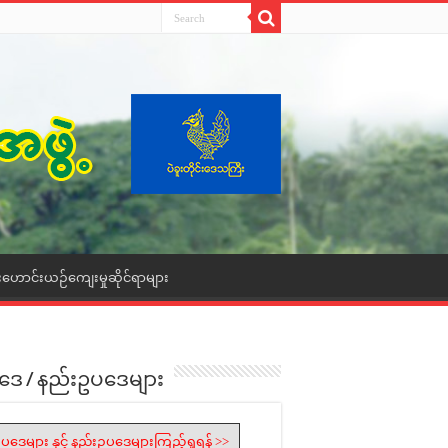
းဟောင်းယဉ်ကျေးမှုဆိုင်ရာများ
ဒေ / နည်းဥပဒေများ
ပဒေများ နှင့် နည်းဥပဒေများကြည့်ရှုရန် >>