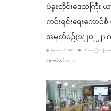
ပဲခူးတိုင်းဒေသကြီး 
ကင်းရှင်းရေးကောင်စီ 
အမှတ်စဉ်(၁/၂၀၂၂) ကျ
September 22, 2022
တိုင်းဒေသကြီးအစိုးရအဖွဲ့
ပဲခူး စက်တင်ဘာ ၂၁
==============