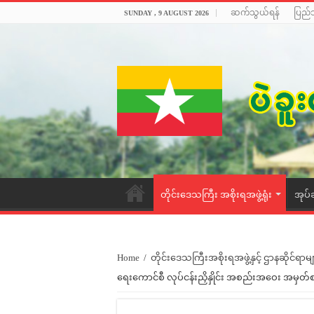
ဆက်သွယ်ရန်
ပြည်
SUNDAY , 9 AUGUST 2026
တိုင်းဒေသကြီး အစိုးရအဖွဲ့ရုံး
အုပ်
Home
/
တိုင်းဒေသကြီးအစိုးရအဖွဲ့နှင့် ဌာနဆိုင်ရာမျ
ရေးကောင်စီ လုပ်ငန်းညှိနှိုင်း အစည်းအဝေး အမှတ်