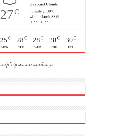
Overcast Clouds
27
C
humidity: 89%
wind: 4km/h SSW
H 27 • L 27
C
C
C
C
C
25
28
28
28
30
MON
TUE
WED
THU
FRI
င်အလိုက် မိုးလေဝသ သတင်းများ