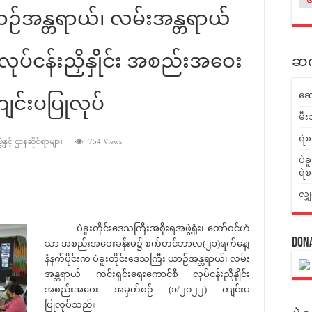
ယာဉ်အန္တရာယ်၊ လမ်းအန္တရာယ်
လုပ်ငန်းညှိနှိုင်း အစည်းအဝေး
ဆက်
ဆေ
င်းပပြုလုပ်
မီး
ရဲစ
နှင့် ဌာနဆိုင်ရာများ
754 Views
ပဲခ
ရဲစ
လျှ
ပဲခူးတိုင်းဒေသကြီးအစိုးရအဖွဲ့ရုံး၊ တော်ဝင်ဟံ
Don
သာ အစည်းအဝေးခန်းမ၌ စက်တင်ဘာလ(၂၁)ရက်နေ့၊
နံနက်ပိုင်းက ပဲခူးတိုင်းဒေသကြီး ယာဉ်အန္တရာယ်၊ လမ်း
အန္တရာယ် ကင်းရှင်းရေးကောင်စီ လုပ်ငန်းညှိနှိုင်း
အစည်းအဝေး အမှတ်စဉ် (၁/၂၀၂၂) ကျင်းပ
ပြုလုပ်သည်။