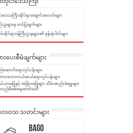
ူးတိုင်းဒေသကြီး
ုင်းဒေသကြီးဆိုင်ရာအချက်အလက်များ
်သူများမှ တင်ပြချက်များ
ဆိုင်ရာဝန်ကြီးဌာနများ၏ ဖုန်းနံပါတ်များ
ားပေးစီမံချက်များ
်ဆောက်ရေးလုပ်ငန်းများ
ာဝဘေးကယ်ဆယ်ရေးလုပ်ငန်းများ
ယာမြေနှင့် အခြားမြေများ သိမ်းဆည်းခံရမှုများ
န်လည်စီစစ်ရေးကော်မတီ
ုးလေဝသ သတင်းများ
Bago