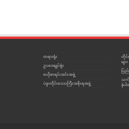
တရားရုံး
တို
များ
ဥပဒေချုပ်ရုံး
ပြည်
ဗဟိုစာရင်းအင်းအဖွဲ့
သက်ဆ
ပဲခူးတိုင်းဒေသကြီးအစိုးရအဖွဲ့
နံပါ