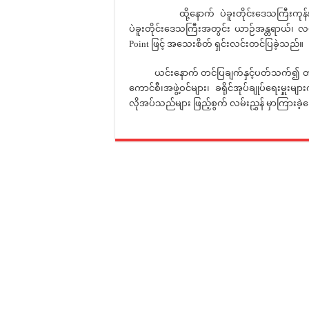
ထို့နောက် ပဲခူးတိုင်းဒေသကြီးကုန်းလမ်းပိ
ပဲခူးတိုင်းဒေသကြီးအတွင်း ယာဉ်အန္တရာယ်၊ 
Point ဖြင့် အသေးစိတ် ရှင်းလင်းတင်ပြခဲ့သည်။
ယင်းနောက် တင်ပြချက်နှင့်ပတ်သက်၍ တက်ရ
ကောင်စီ၊အဖွဲ့ဝင်များ၊ ခရိုင်အုပ်ချုပ်ရေးမှူ
လိုအပ်သည်များ ဖြည့်စွက် လမ်းညွှန် မှာကြားခ