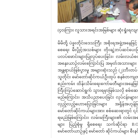
(၄၀)ကြား လူသားအရင်းအမြစ်များ ဆုံးရှုံးရလျက
မိမိတို့ ပဲခူးတိုင်းဒေသကြီး အစိုးရအဖွဲ့အနေဖ
စေရေး မီးပွိုင့်အသစ်များ တိုးချဲ့တပ်ဆင်ပေးခြ
ပလပ်ဖောင်းများပြုလုပ်ပေးခြင်း၊ လမ်းလယ်စတီလ
အနှေးယာဉ်လမ်းကြောင်းပြ အမှတ်အသားများ ပြ
အန္တရာယ်ဖြစ်ပွားမှု အများဆုံးသည် (၂)ဘီးတပ်
သူတိုင်း မော်တော်ဆိုင်ကယ်ဦးထုပ် စနစ်တကျတ
စည်းကမ်း ထိန်းသိမ်းရေးကော်မတီများအနေဖြင
ကြီးကြပ်ဆောင်ရွက် သွားရမှာဖြစ်သလို စစ်ဆ
မည်ကြောင်း၊ အသိပညာပေးခြင်း လုပ်ငန်းများကိ
လှည့်လည့်ဟောပြောခြင်းများ အရှိန်အဟုန်
မော်တော်ဆိုင်ကယ်များအား စစ်ဆေးရာတွင် ၎င်း
ရမည်ဖြစ်ကြောင်း၊ လမ်းမကြီးများ၏ လမ်းအရည
များ ပြည့်စုံမှု ရှိစေရေး သက်ဆိုင်ရာ B.O.T
မော်တော်ယာဉ်နှင့် မော်တော် ဆိုင်ကယ်များ စီးန