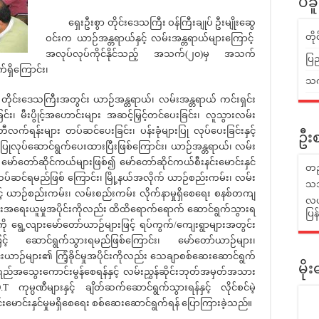
ပဲခ
ရှေးဦးစွာ တိုင်းဒေသကြီး ဝန်ကြီးချုပ် ဦးမျိုးဆွေ
တိ
ဝင်းက ယာဉ်အန္တရာယ်နှင့် လမ်းအန္တရာယ်များကြောင့်
အလုပ်လုပ်ကိုင်နိုင်သည့် အသက်(၂၀)မှ အသက်
ပြည
်ရှိကြောင်း၊
သက်
ြင့် တိုင်းဒေသကြီးအတွင်း ယာဉ်အန္တရာယ်၊ လမ်းအန္တရာယ် ကင်းရှင်း
င်း၊ မီးပွိုင့်အဟောင်းများ အဆင့်မြှင့်တင်ပေးခြင်း၊ လူသွားလမ်း
က်ရန်းများ တပ်ဆင်ပေးခြင်း၊ ပန်းခုံများပြု လုပ်ပေးခြင်းနှင့်
ဦးစ
ုလုပ်ဆောင်ရွက်ပေးထားပြီးဖြစ်ကြောင်း၊ ယာဉ်အန္တရာယ်၊ လမ်း
 မော်တော်ဆိုင်ကယ်များဖြစ်၍ မော်တော်ဆိုင်ကယ်စီးနင်းမောင်းနှင်
တည
ပ်ဆင်ရမည်ဖြစ် ကြောင်း၊ မြို့နယ်အလိုက် ယာဉ်စည်းကမ်း၊ လမ်း
သဘ
့် ယာဉ်စည်းကမ်း၊ လမ်းစည်းကမ်း လိုက်နာမှုရှိစေရေး စနစ်တကျ
လယ်
ေးအရေးယူမှုအပိုင်းကိုလည်း ထိထိရောက်ရောက် ဆောင်ရွက်သွားရ
ပြ
ု ရွေ့လျားမော်တော်ယာဉ်များဖြင့် ရပ်ကွက်/ကျေးရွာများအတွင်း
ဖြင့် ဆောင်ရွက်သွားရမည်ဖြစ်ကြောင်း၊ မော်တော်ယာဉ်များ၊
ယာဉ်များ၏ ကြံ့ခိုင်မှုအပိုင်းကိုလည်း သေချာစစ်ဆေးဆောင်ရွက်
မိ
်အသွေးကောင်းမွန်စေရန်နှင့် လမ်းညွှန်ဆိုင်းဘုတ်အမှတ်အသား
 ကုမ္ပဏီများနှင့် ချိတ်ဆက်ဆောင်ရွက်သွားရန်နှင့် လိုင်စင်မဲ့
င်းမောင်းနှင်မှုမရှိစေရေး စစ်ဆေးဆောင်ရွက်ရန် ပြောကြားခဲ့သည်။