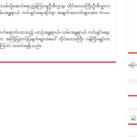
ု့ဆောင်ရေးညွှန်ကြားမှုဦးစီးဌာန၊ တိုင်းဒေသကြီးဦးစီးမှူးက
လမ်းအန္တရာယ် ကင်းရှင်းရေးဆိုင်ရာ အချက်အလက်များအား Power
ောက်လာသည့် ယာဉ်အန္တရာယ်၊ လမ်းအန္တရာယ် ကင်းရှင်းရေး
းများက အကြံပြုတင်ပြချက်များအပေါ် တိုင်းဒေသကြီး ဝန်ကြီးချုပ်က
ဲ့ကြောင်း သတင်းရရှိသည်။
ခရို