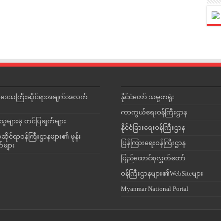
င်းဒေသကြီးဆိုင်ရာအချက်အလက်
နိုင်ငံတော် သမ္မတရုံး
ကာကွယ်ရေးဝန်ကြီးဌာန
သူများမှ တင်ပြချက်များ
နိုင်ငံခြားရေးဝန်ကြီးဌာန
ိုင်ရာဝန်ကြီးဌာနများ၏ ဖုန်း
ပြန်ကြားရေးဝန်ကြီးဌာန
တ်များ
ပြည်ထောင်စုလွှတ်တော်
ဝန်ကြီးဌာနများ၏WebSiteများ
Myanmar National Portal