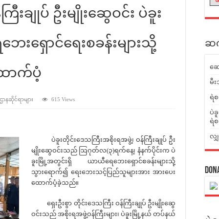
ကြီးချုပ် ဦးမျိုးဆွေဝင်း ပဲခူး
ေဘေးရှောင်ရေးစခန်းများသို့
ဆက်
ဆေ
ာက်ပံ့
မီး
ရဲစ
 ဌာနဆိုင်ရာများ
615 Views
ပဲခ
ရဲစ
လျှ
ပဲခူးတိုင်းဒေသကြီးအစိုးရအဖွဲ့၊ ဝန်ကြီးချုပ် ဦး
မျိုးဆွေဝင်းသည် ဩဂုတ်လ(၃)ရက်နေ့၊ နံနက်ပိုင်းက ပဲ
ခူးမြို့အတွင်းရှိ ယာယီရေဘေးရှောင်စခန်းများသို့
Don
သွားရောက်၍ ရေးဘေးသင့်ပြည်သူများအား အားပေး
ထောက်ပံ့ခဲ့သည်။
ရှေးဦးစွာ တိုင်းဒေသကြီး ဝန်ကြီးချုပ် ဦးမျိုးဆွေ
ဝင်းသည် အစိုးရအဖွဲ့ဝန်ကြီးများ၊ ပဲခူးမြို့နယ် တပ်နယ်