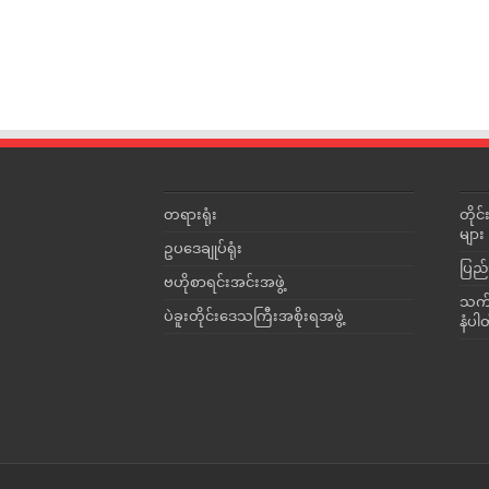
တရားရုံး
တို
များ
ဥပဒေချုပ်ရုံး
ပြည်
ဗဟိုစာရင်းအင်းအဖွဲ့
သက်ဆ
ပဲခူးတိုင်းဒေသကြီးအစိုးရအဖွဲ့
နံပါ