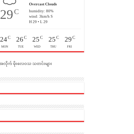
Overcast Clouds
29
C
humidity: 80%
wind: 3km/h S
H 29 • L 29
C
C
C
C
C
24
26
25
25
29
MON
TUE
WED
THU
FRI
င်အလိုက် မိုးလေဝသ သတင်းများ