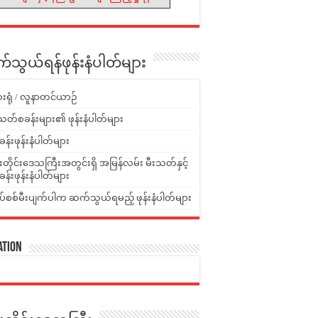
သွယ်ရန်ဖုန်းနံပါတ်များ
းရုံ / လူနာတင်ယာဉ်
သတ်စခန်းများ၏ ဖုန်းနံပါတ်များ
ခန်းဖုန်းနံပါတ်များ
ူးတိုင်းဒေသကြီးအတွင်းရှိ အမြန်လမ်း မီးသတ်နှင့်
ခန်းဖုန်းနံပါတ်များ
ပ်စစ်မီးပျက်ပါက ဆက်သွယ်ရမည့် ဖုန်းနံပါတ်များ
ation