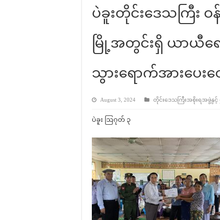
ပဲခူးတိုင်းဒေသကြီး ဝန်
မြို့အတွင်းရှိ ယာယီရ
သွားရောက်အားပေးထေ
August 3, 2024
တိုင်းဒေသကြီးအစိုးရအဖွဲ့နှင့်
ပဲခူး ဩဂုတ် ၃