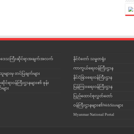
င်းဒေသကြီးဆိုင်ရာအချက်အလက်
နိုင်ငံတော် သမ္မတရုံး
ကာကွယ်ရေးဝန်ကြီးဌာန
သူများမှ တင်ပြချက်များ
နိုင်ငံခြားရေးဝန်ကြီးဌာန
ိုင်ရာဝန်ကြီးဌာနများ၏ ဖုန်း
ပြန်ကြားရေးဝန်ကြီးဌာန
တ်များ
ပြည်ထောင်စုလွှတ်တော်
ဝန်ကြီးဌာနများ၏WebSiteများ
Myanmar National Portal