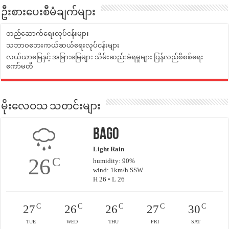
ဦးစားပေးစီမံချက်များ
တည်ဆောက်ရေးလုပ်ငန်းများ
သဘာဝဘေးကယ်ဆယ်ရေးလုပ်ငန်းများ
လယ်ယာမြေနှင့် အခြားမြေများ သိမ်းဆည်းခံရမှုများ ပြန်လည်စီစစ်ရေး
ကော်မတီ
မိုးလေဝသ သတင်းများ
Bago
Light Rain
26
C
humidity: 90%
wind: 1km/h SSW
H 26 • L 26
C
C
C
C
C
27
26
26
27
30
TUE
WED
THU
FRI
SAT