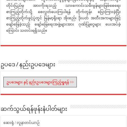
တိုင်းပြည်မှ အားကိုးရသည့် သားကောင်းသမီးမွန်များဖြစ်စေရေး
စာကြည့်တိုက်သို့ စေလွှတ်ပေးကြပါရန် တိုက်တွန်း ပြောကြားခဲ့ပြီး
စာကြည့်တိုက်ဖွင့်ပွဲတွင် မြန်မာ့ရိုးရာ အိုးစည်၊ ဒိုးပတ် အတီးအကများဖြင့်
ဖျော်ဖြေခဲ့သည့် ဖျော်ဖြေရေးအဖွဲ့များအား ဂုဏ်ပြုငွေများ ပေးအပ်ခဲ့
ကြောင်း သတင်းရရှိသည်။
ဥပဒေ / နည်းဥပဒေများ
ဥပဒေများ နှင့် နည်းဥပဒေများကြည့်ရှုရန် >>
ဆက်သွယ်ရန်ဖုန်းနံပါတ်များ
ဆေးရုံ / လူနာတင်ယာဉ်