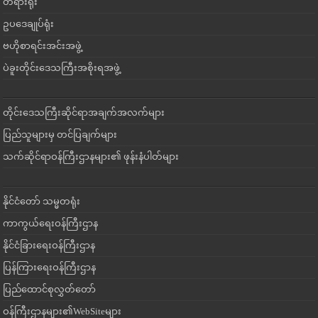
တရားရုံး
ဥပဒေချုပ်ရုံး
ဗဟိုစာရင်းအင်းအဖွဲ့
ပဲခူးတိုင်းဒေသကြီးအစိုးရအဖွဲ့
တိုင်းဒေသကြီးဆိုင်ရာအချက်အလက်များ
ပြည်သူများမှ တင်ပြချက်များ
သက်ဆိုင်ရာဝန်ကြီးဌာနများ၏ ဖုန်းနံပါတ်များ
နိုင်ငံတော် သမ္မတရုံး
ကာကွယ်ရေးဝန်ကြီးဌာန
နိုင်ငံခြားရေးဝန်ကြီးဌာန
ပြန်ကြားရေးဝန်ကြီးဌာန
ပြည်ထောင်စုလွှတ်တော်
ဝန်ကြီးဌာနများ၏WebSiteများ