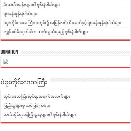
မီးသတ်စခန်းများ၏ ဖုန်းနံပါတ်များ
ရဲစခန်းဖုန်းနံပါတ်များ
ပဲခူးတိုင်းဒေသကြီးအတွင်းရှိ အမြန်လမ်း မီးသတ်နှင့် ရဲစခန်းဖုန်းနံပါတ်များ
လျှပ်စစ်မီးပျက်ပါက ဆက်သွယ်ရမည့် ဖုန်းနံပါတ်များ
Donation
ပဲခူးတိုင်းဒေသကြီး
တိုင်းဒေသကြီးဆိုင်ရာအချက်အလက်များ
ပြည်သူများမှ တင်ပြချက်များ
သက်ဆိုင်ရာဝန်ကြီးဌာနများ၏ ဖုန်းနံပါတ်များ