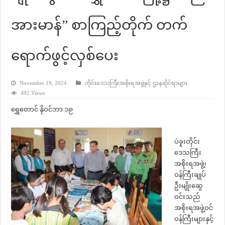
အားမာန်” စာကြည့်တိုက် တက်
ရောက်ဖွင့်လှစ်ပေး
November 19, 2024
တိုင်းဒေသကြီးအစိုးရအဖွဲ့နှင့် ဌာနဆိုင်ရာများ
492 Views
ရွှေတောင် နိုဝင်ဘာ ၁၉
ပဲခူးတိုင်း
ဒေသကြီး
အစိုးရအဖွဲ့၊
ဝန်ကြီးချုပ်
ဦးမျိုးဆွေ
ဝင်းသည်
အစိုးရအဖွဲ့ဝင်
ဝန်ကြီးများနှင့်