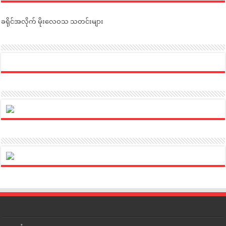
ခရိုင်အလိုက် မိုးလေဝသ သတင်းများ