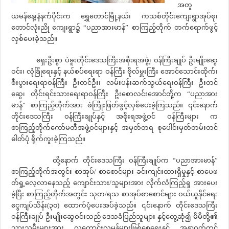
အတူ
ယမန်နေ့၊နံနက်ပိုင်းက ရွှေတောင်မြို့နယ်၊ ကသစ်တိုင်းကျေးရွာအုပ်စု၊
တောင်လုံးညို ကျေးရွာ၌ “ပညာအားမာန်” စာကြည့်တိုက် တက်ရောက်ဖွင့်
လှစ်ပေးခဲ့သည်။
ရှေးဦးစွာ ပဲခူးတိုင်းဒေသကြီးအစိုးရအဖွဲ့၊ ဝန်ကြီးချုပ် ဦးမျိုးဆွေ
ဝင်း၊ လုံခြုံရေးနှင့် နယ်စပ်ရေးရာ ဝန်ကြီး ဗိုလ်မှူးကြီး အောင်သောင်းထိုက်၊
စီးပွားရေးရာဝန်ကြီး ဦးတင်ဦး၊ လမ်းပန်းဆက်သွယ်ရေးဝန်ကြီး ဦးတင်
ဆွေ၊ တိုင်းရင်းသားရေးရာဝန်ကြီး ဦးစောလင်းအောင်တို့က “ပညာအား
မာန်” စာကြည့်တိုက်အား ဖဲကြိုးဖြတ်ဖွင့်လှစ်ပေးခဲ့ကြသည်။ ၎င်းနောက်
တိုင်းဒေသကြီး ဝန်ကြီးချုပ်နှင့် အစိုးရအဖွဲ့ဝင် ဝန်ကြီးများ က
စာကြည့်တိုက်ကော်မတီအဖွဲ့ဝင်များနှင့် အမှတ်တရ စုပေါင်းမှတ်တမ်းတင်
ဓါတ်ပုံ ရိုက်ကူးခဲ့ကြသည်။
ထို့နောက် တိုင်းဒေသကြီး ဝန်ကြီးချုပ်က “ပညာအားမာန်”
စာကြည့်တိုက်အတွင်း စာအုပ်/ စာစောင်များ ခင်းကျင်းထားရှိမှုနှင့် စာပေဖ
တ်ရှု့လေ့လာနေသည့် ကျောင်းသား/သူများအား လိုက်လံကြည့်ရှု အားပေး
ခဲ့ပြီး စာကြည့်တိုက်အတွင်း သုတ/ရသ စာအုပ်စာစောင်များ ဝယ်ယူနိုင်ရေး
ငွေကျပ်သိန်း(၃၀) ထောက်ပံ့ပေးအပ်ခဲ့သည်။ ၎င်းနောက် တိုင်းဒေသကြီး
ဝန်ကြီးချုပ် ဦးမျိုးဆွေဝင်းသည် ဒေသခံပြည်သူများ နှင့်တွေ့ဆုံ၍ မိမိတို့၏
သားသမီးများအား လူကောင်းလူမွန်များဖြစ်စေရေးနှင့် အနာဂတ်တွင်