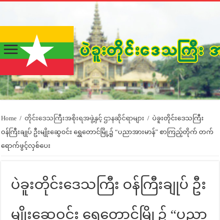
Home
/
တိုင်းဒေသကြီးအစိုးရအဖွဲ့နှင့် ဌာနဆိုင်ရာများ
/
ပဲခူးတိုင်းဒေသကြီး
ဝန်ကြီးချုပ် ဦးမျိုးဆွေဝင်း ရွှေတောင်မြို့၌ “ပညာအားမာန်” စာကြည့်တိုက် တက်
ရောက်ဖွင့်လှစ်ပေး
ပဲခူးတိုင်းဒေသကြီး ဝန်ကြီးချုပ် ဦး
မျိုးဆွေဝင်း ရွှေတောင်မြို့၌ “ပညာ