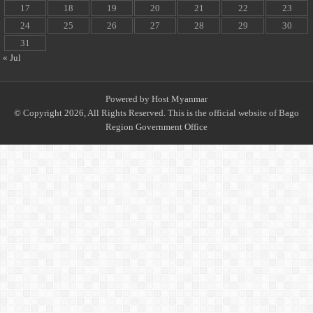
17
18
19
20
21
22
23
24
25
26
27
28
29
30
31
« Jul
Powered by
Host Myanmar
© Copyright 2026, All Rights Reserved. This is the official website of Bago
Region Government Office