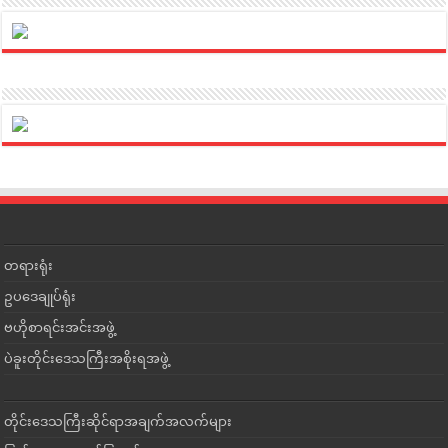
တရားရုံး
ဥပဒေချုပ်ရုံး
ဗဟိုစာရင်းအင်းအဖွဲ့
ပဲခူးတိုင်းဒေသကြီးအစိုးရအဖွဲ့
တိုင်းဒေသကြီးဆိုင်ရာအချက်အလက်များ