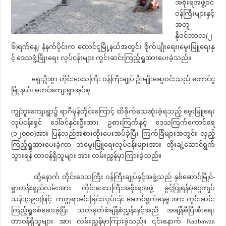
အစိုးရအဖွဲ့ဝင်
ဝန်ကြီးများနှင့်
အတူ
နိုဝင်ဘာလ(၂
၆)ရက်နေ့၊ နံနက်ပိုင်းက တောင်ငူမြို့နယ်အတွင်း စိုက်ပျိုးရေး၊မွေးမြူရေးနှ
င့် ဒေသဖွံ့ဖြိုးရေး လုပ်ငန်းများ ကွင်းဆင်းကြည့်ရှုအားပေးခဲ့သည်။
ရှေးဦးစွာ တိုင်းဒေသကြီး ဝန်ကြီးချုပ် ဦးမျိုးဆွေဝင်းသည် တောင်ငူ
မြို့နယ်၊ မဟင်ကျေးရွာအုပ်စု
ကျွဲဘူးကျေးရွာ၌ ရာဂီမုန်တိုင်းကြောင့် ထိခိုက်သေဆုံးခဲ့ရသည့် မွေးမြူရေး
လုပ်ငန်းရှင် ဒေါ်ခင်နှင်းဦးအား ဥစားကြက်နှင့် ဒေသကြက်ကောင်ရေ
(၁၂၀၀၀)အား ပြန်လည်အစားထိုးပေးအပ်ခဲ့ပြီး ကြက်ခြံများအတွင်း လှည့်
ကြည့်ရှုအားပေးခဲ့ကာ ဘဲမွေးမြူရေးလုပ်ငန်းများအား တိုးချဲ့ဆောင်ရွက်
သွားရန် တာဝန်ရှိသူများ အား လမ်းညွှန်မှာကြားခဲ့သည်။
ထို့နောက် တိုင်းဒေသကြီး ဝန်ကြီးချုပ်နှင့်အဖွဲ့သည် နှစ်ဆောင်မြိုင်-
ရွာတန်းရှည်လမ်းအား တိုင်းဒေသကြီးအစိုးရအဖွဲ့ ခွင့်ပြုရန်ပုံငွေကျပ်
သန်း(၁၉၀)ဖြင့် ကတ္တရာခင်းခြင်းလုပ်ငန်း ဆောင်ရွက်နေမှု အား ကွင်းဆင်း
ကြည့်ရှုစစ်ဆေးခဲ့ပြီး သတ်မှတ်စံချိန်စံညွှန်းနှင့်အညီ အချိန်မီပြီးစီးရေး
တာဝန်ရှိသူများ အား လမ်းညွှန်မှာကြားခဲ့သည်။ ၎င်းနောက် Kanbawza