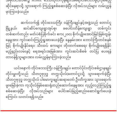
အမှတ်(၁)လမ်း၌ MSME ဒေသထုတ်ကုန်များအရောင်းစင်တာဖွင့်လှစ်မည့်
ဆိုင်နေရာသို့ သွားရောက် ကြည့်ရှုစစ်ဆေးခဲ့ပြီး လိုအပ်သည်များ လမ်းညွှန်
မှာကြားခဲ့သည်။
ဆက်လက်၍ တိုင်းဒေသကြီး ဝန်ကြီးချုပ်နှင့်အဖွဲ့သည် တောင်ငူ
မြို့နယ်၊ ဆင်ဆိပ်ကျေးရွာအုပ်စု၊ ခပေါင်းတိန်ကျေးရွာ တစ်ကွင်း
တစ်ဆက်တည်း မတ်ပဲစံပြစိုက်ခင်း ဧက(၂၀၀) စိုက်ပျိုးအောင်မြင်ဖြစ်ထွန်း
နေမှုအား ကွင်းဆင်းကြည့်ရှုအားပေးခဲ့ပြီး နွေနှမ်းအား ဘောင်ကြီးတင်စနစ်
ဖြင့် စိုက်ပျိုးနိုင်ရေး၊ သီးထပ် ဧကများ တိုးတက်စေရေး စိုက်ပျိုးရေရှိနိုင်
မည့်နည်းလမ်းနှင့် ရေအရင်းအမြစ်အား ကွင်းဆင်းစိစစ် တင်ပြ ပေးရန်
တာဝန်ရှိသူများအား လမ်းညွှန်မှာကြားခဲ့သည်။
ယင်းနောက် တိုင်းဒေသကြီး ဝန်ကြီးချုပ်၊ တောင်ပိုင်းတိုင်းစစ်ဌာနချုပ်
တိုင်းမှူးတို့သည် သီတဂူဗုဒုဒ္ဓ တက္ကသိုလ်(တောင်ငူ)သို့ သွားရောက်ခဲ့ပြီး
သီတဂူဗုဒုဒ္ဓ တက္ကသိုလ် ပါမောက္ခချုပ်ဆရာတော် ဦးတိက္ခအား သွားရောက်
ဖူးမြော်ခဲ့ကာ ကုသိုလ်ဖြစ်ဆေးရုံတည်ဆောက်နေမှုအား လှည့်လည်ကြည့်ရှု
စစ်ဆေးခဲ့ပြီး လိုအပ်သည်များ ပေါင်းစပ်ဖြည့်ဆည်းဆောင်ရွက်ပေးခဲ့
ကြောင်း သတင်းရရှိသည်။