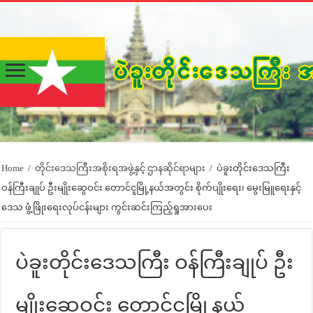
Home
/
တိုင်းဒေသကြီးအစိုးရအဖွဲ့နှင့် ဌာနဆိုင်ရာများ
/
ပဲခူးတိုင်းဒေသကြီး
ဝန်ကြီးချုပ် ဦးမျိုးဆွေဝင်း တောင်ငူမြို့နယ်အတွင်း စိုက်ပျိုးရေး၊ မွေးမြူရေးနှင့်
ဒေသ ဖွံ့ဖြိုးရေးလုပ်ငန်းများ ကွင်းဆင်းကြည့်ရှုအားပေး
ပဲခူးတိုင်းဒေသကြီး ဝန်ကြီးချုပ် ဦး
မျိုးဆွေဝင်း တောင်ငူမြို့နယ်