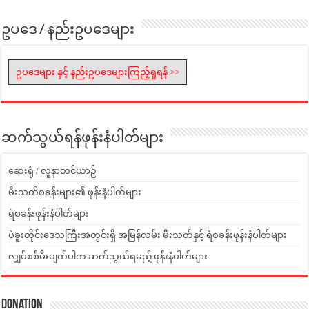
ဥပဒေ / နည်းဥပဒေများ
ဥပဒေများ နှင့် နည်းဥပဒေများကြည့်ရှုရန် >>
ဆက်သွယ်ရန်ဖုန်းနံပါတ်များ
ဆေးရုံ / လူနာတင်ယာဉ်
မီးသတ်စခန်းများ၏ ဖုန်းနံပါတ်များ
ရဲစခန်းဖုန်းနံပါတ်များ
ပဲခူးတိုင်းဒေသကြီးအတွင်းရှိ အမြန်လမ်း မီးသတ်နှင့် ရဲစခန်းဖုန်းနံပါတ်များ
လျှပ်စစ်မီးပျက်ပါက ဆက်သွယ်ရမည့် ဖုန်းနံပါတ်များ
Donation