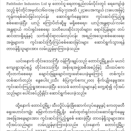
Pathfinder Industries Ltd မှ တောင်ငူ-ရေတာရှည်လမ်းပိုင်းတွင် ရေကျော်ခဲ့
သည့် မိုင်တိုင်အမှတ်(၁၆၀/၀)မှ (၁၆၃/၇)အထိ (၂၄)ပေအကျယ် (၁)ပေအမြင့်
ကွန်ကရစ်ခင်းခြင်းလုပ်ငန်း ဆောင်ရွက်နေမှုအား ကွင်းဆင်းကြည့်ရှု
စစ်ဆေးခဲ့ပြီး ယာဉ် ကြောပိတ်ဆို့မှု မရှိစေရေး၊ ယာဉ်အန္တရာယ်/လမ်း
အန္တရာယ် ကင်းရှင်းစေရေး သတိပေးဆိုင်းဘုတ်များ၊ ရောင်ပြန်များ တပ်
ဆင်ထားရှိရန်နှင့် သက်ဆိုင်ရာလမ်းလုပ်ငန်း အရည်အသွေးစစ်ဆေးရေး
အဖွဲ့များက ကွင်းဆင်းကြီးကြပ်စစ်ဆေးခြင်းများ ဆောင်ရွက်သွားရန်
တာဝန်ရှိသူများအား လမ်းညွှန်မှာကြားခဲ့သည်။
ယင်းနောက် တိုင်းဒေသကြီး ဝန်ကြီးချုပ်သည် တောင်ငူမြို့နယ်၊ မဟင်
ကျေးရွာအုပ်စု၌ တိုင်းဒေသကြီး အစိုးရအဖွဲ့အစီအစဉ်ဖြင့် သီးထပ်ဧက
တိုးတက်စေရေး ချောင်းဖြူချောင်းတူးဖော်ပေးခဲ့မှုကြောင့် တစ်ကွင်း
တစ်ဆက်တည်း နွေစပါး(၂)သီး စံပြကွက်ဧက(၂၀၀) စိုက်ပျိုးနေမှုအား
ကွင်းဆင်းကြည့်ရှုအားပေးခဲ့ပြီး ဒေသခံ တောင်သူများနှင့်‌ တွေ့ဆုံ၍ လိုအပ်
သည်များ ပေါင်းစပ်ညှိနှိုင်း ဆောင်ရွက်ပေးခဲ့သည်။
ထို့နောက် တောင်ငူမြို့၊ ထီးလှိုင်ပန်းခြံဆောက်လုပ်နေမှုနှင့် ကေတုမတီ
ရှေးဟောင်းကျုံး မြောက်ဘက်မြို့ရိုး ဖော်ထုတ်ရှင်းလင်းဆောင်ရွက်နေမှု
အခြေအနေများအား ကွင်းဆင်းကြည့်ရှုစစ် ဆေးခဲ့ပြီး တာဝန်ရှိသူများအား
လိုအပ်သည်များ လမ်းညွှန်မှာကြားခဲ့သည်။ ၎င်းနောက် တောင်ငူမြို့၊