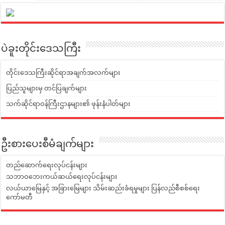
ပဲခူးတိုင်းဒေသကြီး
တိုင်းဒေသကြီးဆိုင်ရာအချက်အလက်များ
ပြည်သူများမှ တင်ပြချက်များ
သက်ဆိုင်ရာဝန်ကြီးဌာနများ၏ ဖုန်းနံပါတ်များ
ဦးစားပေးစီမံချက်များ
တည်ဆောက်ရေးလုပ်ငန်းများ
သဘာဝဘေးကယ်ဆယ်ရေးလုပ်ငန်းများ
လယ်ယာမြေနှင့် အခြားမြေများ သိမ်းဆည်းခံရမှုများ ပြန်လည်စီစစ်ရေး
ကော်မတီ