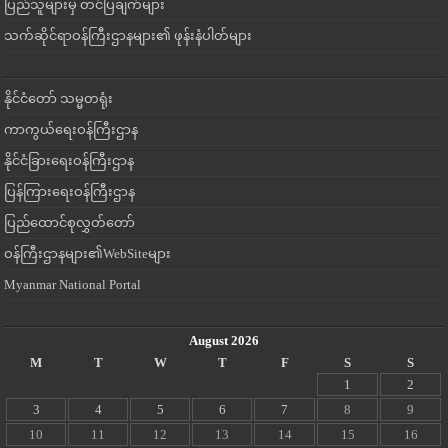
ပြည်သူများမှ တင်ပြချက်များ
သက်ဆိုင်ရာဝန်ကြီးဌာနများ၏ ဖုန်းနံပါတ်များ
နိုင်ငံတော် သမ္မတရုံး
ကာကွယ်ရေးဝန်ကြီးဌာန
နိုင်ငံခြားရေးဝန်ကြီးဌာန
ပြန်ကြားရေးဝန်ကြီးဌာန
ပြည်ထောင်စုလွှတ်တော်
ဝန်ကြီးဌာနများ၏WebSiteများ
Myanmar National Portal
August 2026
M
T
W
T
F
S
S
1
2
3
4
5
6
7
8
9
10
11
12
13
14
15
16