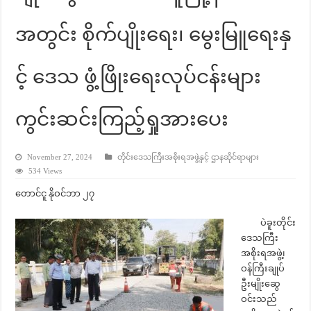
အတွင်း စိုက်ပျိုးရေး၊ မွေးမြူရေးနှ
င့် ဒေသ ဖွံ့ဖြိုးရေးလုပ်ငန်းများ
ကွင်းဆင်းကြည့်ရှုအားပေး
November 27, 2024
တိုင်းဒေသကြီးအစိုးရအဖွဲ့နှင့် ဌာနဆိုင်ရာများ
534 Views
တောင်ငူ နိုဝင်ဘာ ၂၇
ပဲခူးတိုင်း
ဒေသကြီး
အစိုးရအဖွဲ့၊
ဝန်ကြီးချုပ်
ဦးမျိုးဆွေ
ဝင်းသည်