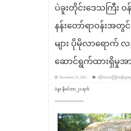
ပဲခူးတိုင်းဒေသကြီး ဝန
နန်းတော်ရာဝန်းအတွင်း
များ ပိုမိုလာရောက် လ
ဆောင်ရွက်ထားရှိမှုအာ
November 21, 2021
တိုင်းဒေသကြီးအစိုးရအဖွဲ့
ပဲခူး နိုဝင်ဘာ ၂၁ ရက်
==============