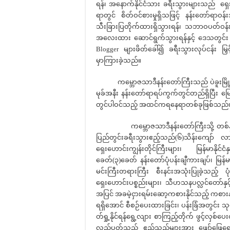
ရန်၊ အနောက်နိုင်ငံသား ခရီးသွားများသည် ရ
ရာတွင် စိတ်ဝင်စားမှုရှိသဖြင့် နန်းတော်ရာဝ
သီးခြားပြတိုက်ထားရှိသွားရန်၊ သဘာဝပတ်ဝန်းကျင
အလေးထား ဆောင်ရွက်သွားရန်နှင့် ဒေသတွင်
Blogger များဖိတ်ခေါ်၍ ခရီးသွားလုပ်ငန်း မြှင
မှာကြားခဲ့သည်။
ကမ္ဘောဇသာဒီနန်းတော်ကြီးသည် ပဲခူးမြို့
မုခ်အနီး နန်းတော်ရာရပ်ကွက်တွင်တည်ရှိပြီး မ
တွင်ပါဝင်သည့် အထင်ကရနေရာတစ်ခုဖြစ်သည်
ကမ္ဘောဇသာဒီနန်းတော်ကြီးသို့ တစ်နှစ်လျှင် 
ပြည်တွင်းခရီးသွားဧည့်သည်(၆)သိန်းကျော
ရှေးဟောင်းကျွန်းတိုင်ကြီးများ၊ မြန်မာနိုင်င
ခေတ်(၃)ခေတ် နန်းတော်ပုံပန်းချီကားချပ်၊ မြန်
မင်းကြီးတရားကြီး စီးနင်းအသုံးပြုခဲ့သည့် 
ရှေးဟောင်းပစ္စည်းများ၊ သီဟသနပလ္လင်တော်နှင့
အပြင် အခမဲ့ငှားရမ်းဆော့ကစားနိုင်သည့် ကစားနည်း
ရရှိအောင် စီစဉ်ပေးထားခြင်း၊ ပန်းခြံအတွင်း 
တ်ရှု့နိုင်ရန်ရွေ့လျား စာကြည့်တိုက် ဖွင့်လှစ်
လည်ပတ်သည့် ဧည့်သည်များအား ဖျော်ဖြေရေး