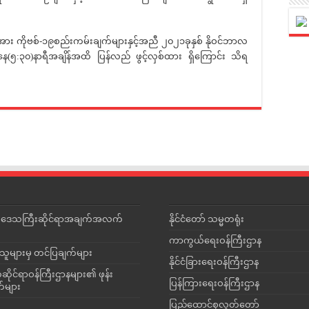
ဗစ်-၁၉စည်းကမ်းချက်များနှင့်အညီ ၂၀၂၁ခုနှစ် နိုဝင်ဘာလ
နေ(၅:၃၀)နာရီအချိန်အထိ ပြန်လည် ဖွင့်လှစ်ထား ရှိကြောင်း သိရ
င်းဒေသကြီးဆိုင်ရာအချက်အလက်
နိုင်ငံတော် သမ္မတရုံး
ကာကွယ်ရေးဝန်ကြီးဌာန
သူများမှ တင်ပြချက်များ
နိုင်ငံခြားရေးဝန်ကြီးဌာန
ိုင်ရာဝန်ကြီးဌာနများ၏ ဖုန်း
ပြန်ကြားရေးဝန်ကြီးဌာန
တ်များ
ပြည်ထောင်စုလွှတ်တော်