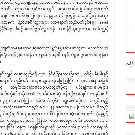
ှေးဟောင်း ပစ္စည်းများနှင့် သဘာဝပတ်ဝန်းကျင် ဂေဟစနစ် လေ့လာ
န်းအတွင်း တူးဖော်တွေ့ရှိထားသည့် ရှေးဟောင်းပစ္စည်းများအတွက်
် စိမ်းလန်းစိုပြေရေး၊ သန့်ရှင်းသပ်ရပ်မှုရှိစေရေးတို့ကို အထူး
း သာမက ပြည်ပခရီးသွားများ လာရောက်လည်ပတ်နိုင်ရေး Travel
့်နိုင်ရေး စီစဉ်ဆောင်ရွက်သွားရန် တာဝန်ရှိသူများအား လမ်းညွှန်
ကျက်သ‌ရေဆောင် ဆုတောင်းပြည့်ရွှေမော်ဓောဘုရား တောင်ဘက်
ြေဧရိယာ(၆၄)ဧကခန့် အကျယ်အဝန်းရှိသည့် ပဲခူးရှေးဟောင်း ဇုန်ထဲ
။
ခရို
ကမ္ဘာလှည့်ခရီးသွား နိုင်ငံခြားသားဦးရေ(၂)သိန်း နီးပါးနှင့်
် လာရောက်လည်ပတ် အနားယူအပန်းဖြေကြပြီး လေ့လာစရာအဖြစ်
ံနှင့် သမိုင်းထင်ရှားမင်း(၃)ပါးတို့၏ပုံတူ ပန်းချီကားချပ်များ၊
မာမင်းတို့၏ကန်တော့ခံ အခမ်းအနားပုံ ပန်းချီကားချပ်၊ ဘုရင့်နောင်
ပုံတူရထားတော်ကြီး၊ နန်းတော်ကုန်း တူးဖော်စဉ်က တွေ့ရှိသည့်
် အသုံးအဆောင်ပစ္စည်းများ၊ နန်းဆောင်များ၊ ပြတိုက်များရှိသည့်
မျိုးစုံ ဂိမ်းများဆော့ကစားနိုင်ခြင်း၊ အခမဲ့အင်တာနက် သုံးစွဲခွင့်
သုတ၊ ရသနှင့် အင်္ဂလိပ်၊ မြန်မာ ကလေးစာအုပ်ပေါင်း(၁၀၀၀)ကျော် ဖ
ပေးထားခြင်း၊ နေ့ထူး၊ နေ့မြတ်များနှင့် ပွဲတော်ရက်များတွင် လာရောက်
 အစီအစဉ်များ နှင့် တင်ဆက်ပေးခြင်းများ ဆောင်ရွက်ထားရှိ