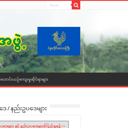
းဟောင်းယဉ်ကျေးမှုဆိုင်ရာများ
ဒေ / နည်းဥပဒေများ
ပဒေများ နှင့် နည်းဥပဒေများကြည့်ရှုရန် >>