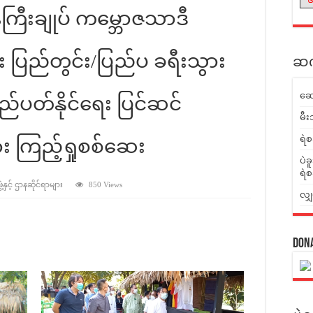
်ကြီးချုပ် ကမ္ဘောဇသာဒီ
 ပြည်တွင်း/ပြည်ပ ခရီးသွား
ဆက်
ဆေ
ည်ပတ်နိုင်ရေး ပြင်ဆင်
မီး
ရဲစ
း ကြည့်ရှုစစ်ဆေး
ပဲခ
ရဲစ
နှင့် ဌာနဆိုင်ရာများ
850 Views
လျှ
Don