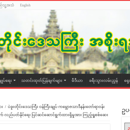
ည်သူ့အသံ
English
ချုပ်ရေး
သတင်းထုတ်ပြန်ချက်များ
မီဒီယာ
ခရီးသွားလမ်းညွှန်
ရှေ
ား
/
ပဲခူးတိုင်းဒေသကြီး ဝန်ကြီးချုပ် ကမ္ဘောဇသာဒီနန်းတော်ရာဝန်း
ဥပ
ာက် လည်ပတ်နိုင်ရေး ပြင်ဆင်ဆောင်ရွက်ထားရှိမှုအား ကြည့်ရှုစစ်ဆေး
ဥ