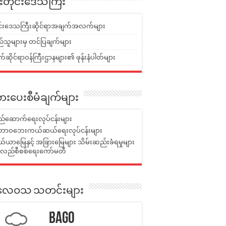
ူးတိုင်းဒေသကြီး
ုင်းဒေသကြီးဆိုင်ရာအချက်အလက်များ
်သူများမှ တင်ပြချက်များ
ဆိုင်ရာဝန်ကြီးဌာနများ၏ ဖုန်းနံပါတ်များ
ားပေးစီမံချက်များ
်ဆောက်ရေးလုပ်ငန်းများ
ာဝဘေးကယ်ဆယ်ရေးလုပ်ငန်းများ
ယာမြေနှင့် အခြားမြေများ သိမ်းဆည်းခံရမှုများ
န်လည်စီစစ်ရေးကော်မတီ
ုးလေဝသ သတင်းများ
Bago