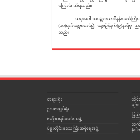
ကြောင်း သိရသည်။
ယခုအခါ ကမ္ဘောဇသာဒီနန်းတော်ကြီးအား ကို
(၁၀)ရက်နေ့မှစတင်၍ နေ့စဉ်နံနက်(၉)နာရီမှ ည
သည်။
တရားရုံး
တို
များ
ဥပဒေချုပ်ရုံး
ပြည်
ဗဟိုစာရင်းအင်းအဖွဲ့
သက်ဆ
ပဲခူးတိုင်းဒေသကြီးအစိုးရအဖွဲ့
နံပါ