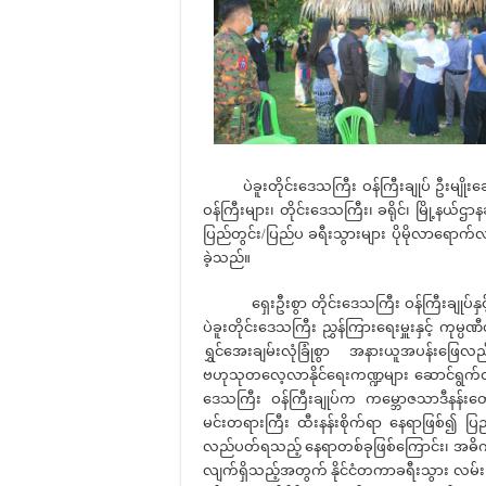
ပဲခူးတိုင်းဒေသကြီး ဝန်ကြီးချုပ် ဦးမျိုးဆွေ
ဝန်ကြီးများ၊ တိုင်းဒေသကြီး၊ ခရိုင်၊ မြို့နယ်ဌာ
ပြည်တွင်း/ပြည်ပ ခရီးသွားများ ပိုမိုလာရောက်
ခဲ့သည်။
ရှေးဦးစွာ တိုင်းဒေသကြီး ဝန်ကြီးချုပ်နှင့်
ပဲခူးတိုင်းဒေသကြီး ညွှန်ကြားရေးမှူးနှင့် ကုမ
ရွှင်အေးချမ်းလုံခြုံစွာ အနားယူအပန်းဖြေလ
ဗဟုသုတလေ့လာနိုင်ရေးကဏ္ဍများ ဆောင်ရွက်ထားရ
ဒေသကြီး ဝန်ကြီးချုပ်က ကမ္ဘောဇသာဒီနန်းတေ
မင်းတရားကြီး ထီးနန်းစိုက်ရာ နေရာဖြစ်၍ ပ
လည်ပတ်ရသည့် နေရာတစ်ခုဖြစ်ကြောင်း၊ အဓိကအားဖြင
လျက်ရှိသည့်အတွက် နိုင်ငံတကာခရီးသွား လမ်းညွ