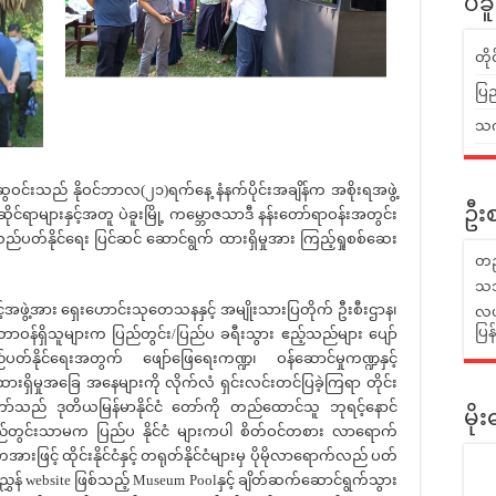
ပဲခ
တိ
ပြည
သက်
ဝင်းသည် နိုဝင်ဘာလ(၂၁)ရက်နေ့ နံနက်ပိုင်းအချိန်က အစိုးရအဖွဲ့
ဦးစ
နဆိုင်ရာများနှင့်အတူ ပဲခူးမြို့ ကမ္ဘောဇသာဒီ နန်းတော်ရာဝန်းအတွင်း
လည်ပတ်နိုင်ရေး ပြင်ဆင် ဆောင်ရွက် ထားရှိမှုအား ကြည့်ရှုစစ်ဆေး
တည
သဘ
အဖွဲ့အား ရှေးဟောင်းသုတေသနနှင့် အမျိုးသားပြတိုက် ဦးစီးဌာန၊
လယ်
ပြ
္ပဏီတာဝန်ရှိသူများက ပြည်တွင်း/ပြည်ပ ခရီးသွား ဧည့်သည်များ ပျော်
ည်ပတ်နိုင်ရေးအတွက် ဖျော်ဖြေရေးကဏ္ဍ၊ ဝန်ဆောင်မှုကဏ္ဍနှင့်
ှိမှုအခြေ အနေများကို လိုက်လံ ရှင်းလင်းတင်ပြခဲ့ကြရာ တိုင်း
ာ်သည် ဒုတိယမြန်မာနိုင်ငံ တော်ကို တည်ထောင်သူ ဘုရင့်နောင်
မိ
ြည်တွင်းသာမက ပြည်ပ နိုင်ငံ များကပါ စိတ်ဝင်တစား လာရောက်
့် ထိုင်းနိုင်ငံနှင့် တရုတ်နိုင်ငံများမှ ပိုမိုလာရောက်လည် ပတ်
ှန် website ဖြစ်သည့် Museum Poolနှင့် ချိတ်ဆက်ဆောင်ရွက်သွား