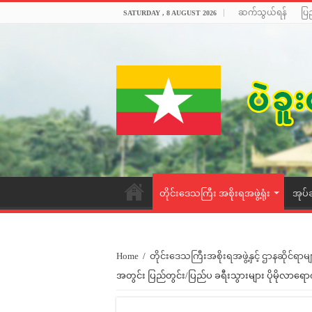
ဆက်သွယ်ရန်
ပြ
SATURDAY , 8 AUGUST 2026
တိုင်းဒေသကြီး အစိုးရအဖွဲ့ရုံး
အုပ်
Home
/
တိုင်းဒေသကြီးအစိုးရအဖွဲ့နှင့် ဌာနဆိုင်ရာမျ
အတွင်း ပြည်တွင်း/ပြည်ပ ခရီးသွားများ ပိုမိုလာရေ