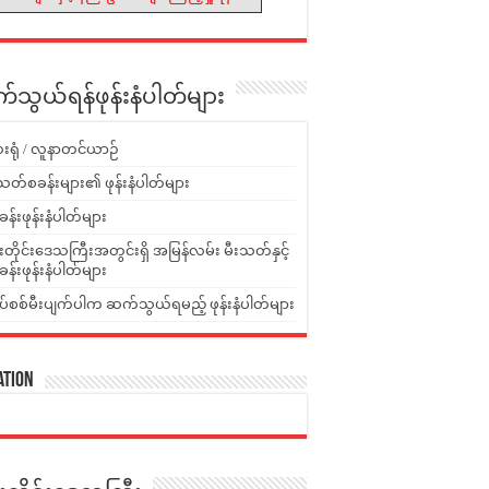
သွယ်ရန်ဖုန်းနံပါတ်များ
းရုံ / လူနာတင်ယာဉ်
သတ်စခန်းများ၏ ဖုန်းနံပါတ်များ
ခန်းဖုန်းနံပါတ်များ
ူးတိုင်းဒေသကြီးအတွင်းရှိ အမြန်လမ်း မီးသတ်နှင့်
ခန်းဖုန်းနံပါတ်များ
ပ်စစ်မီးပျက်ပါက ဆက်သွယ်ရမည့် ဖုန်းနံပါတ်များ
ation