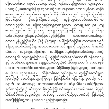
မျိုးဆွေဝင်းက ရေဝပ်ဒေသများသည် ကျန်းမာပျော်ရွှင်သော လူနေမှုဘဝ
များကို ပံ့ပိုးပေးလျက်ရှိရာ လူသားတိုင်း၏ အနာဂတ် ကောင်းမွန်သာယာနိုင်
စေရေးအတွက် ရေဝပ်ဒေသများကို ထိန်းသိမ်းကာကွယ် သွားရန် လိုအပ်မှာ
ဖြစ်ကြောင်း၊ မိုးယွန်းကြီးအင်းသည် ကုန်းတွင်းရေဝပ်ဒေသဖြစ်ကာ
ဆောင်းခိုငှက်များ၊ မျိုးသုဉ်းရန်အန္တရာယ်ရှိသော ငှက်မျိုးစိတ်များ ကျ
ရောက်ကျက်စားခြင်းနှင့်အတူ အရှေ့အာရှ-ဩစတြေးလျ ငှက်ပျံသန်းရာ
လမ်းကြောင်းကွန်ရက်နယ်မြေတစ်ခုဖြစ်ခြင်း၊ သဘာဝဂေဟစနစ်များ
ကောင်းမွန်မှုရှိခြင်း၊ ဇီဝမျိုးစုံမျိုးကွဲများ ပေါကြွယ်ဝခြင်း၊ သဘာဝအခြေခံ
ခရီးသွားလုပ်ငန်းဆိုင်ရာ အလာအလားကောင်းများ ရှိ သည့်အတွက် အာဆီ
ယံအမွေ အနှစ်ဥယျာဉ်အဖြစ် အဆိုပြုတင်သွင်းခြင်းလုပ်ငန်းစဉ်များကို
ဆောင်ရွက် လျက်ရှိကြောင်း၊ မိုးယွန်းကြီးအင်းရေဝပ်ဒေသ၏ ဝန်ဆောင်မှု
နှင့် သယံဇာတများအား ရေရှည်ထုတ်ယူသုံးစွဲ နိုင်ရေးအတွက် ဂေဟစနစ်
များ သဘာဝအတိုင်း ကောင်းမွန်စွာတည်ရှိနိုင်ရေး ပြည်သူလူထု အသိပညာ
ပေးခြင်း၊ လူထုအခြေပြု ထိန်းသိမ်းရေးလုပ်ငန်းများ တိုးမြှင့်ဆောင်ရွက်
ခြင်းတို့ကို ဆောင်ရွက်သွားကြရမှာ ဖြစ်ကြောင်း ပြောကြားခဲ့သည်။ ၎င်း
နောက် သယံဇာတနှင့် သဘာဝပတ်ဝန်းကျင် ထိန်းသိမ်းရေးဝန်ကြီးဌာန၊
ဒုတိယဝန်ကြီး ဦးမင်းသူက မိုးယွန်းကြီးအင်းရေဝပ်ဒေသ၏ အရေးပါပုံနှင့်
ထိန်းသိမ်းစောင့်ရှောက်မှုမှ တစ်ဆင့် ဒေသခံပြည်သူများထံသို့ ပြန်လည်
အကျိုးပြုပုံတို့အား ရှင်းလင်းပြောကြားခဲ့သည်။