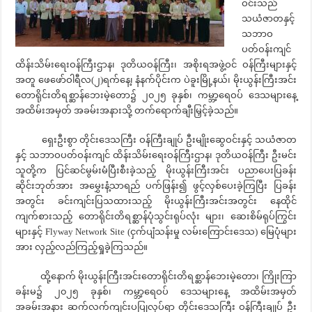
ဝင်းသည်
သယံဇာတနှင့်
သဘာဝ
ပတ်ဝန်းကျင်
ထိန်းသိမ်းရေးဝန်ကြီးဌာန၊ ဒုတိယဝန်ကြီး၊ အစိုးရအဖွဲ့ဝင် ဝန်ကြီးများနှင့်
အတူ ဖေဖော်ဝါရီလ(၂)ရက်နေ့၊ နံနက်ပိုင်းက ပဲခူးမြို့နယ်၊ မိုးယွန်းကြီးအင်း
တောရိုင်းတိရစ္ဆာန်ဘေးမဲ့တော၌ ၂၀၂၅ ခုနှစ်၊ ကမ္ဘာ့ရေဝပ် ဒေသများနေ့
အထိမ်းအမှတ် အခမ်းအနားသို့ တက်ရောက်ချီးမြှင့်ခဲ့သည်။
ရှေးဦးစွာ တိုင်းဒေသကြီး ဝန်ကြီးချုပ် ဦးမျိုးဆွေဝင်းနှင့် သယံဇာတ
နှင့် သဘာဝပတ်ဝန်းကျင် ထိန်းသိမ်းရေးဝန်ကြီးဌာန၊ ဒုတိယဝန်ကြီး ဦးမင်း
သူတို့က ပြင်ဆင်မွမ်းမံပြီးစီးခဲ့သည့် မိုးယွန်းကြီးအင်း ပညာပေးပြခန်း
ဆိုင်းဘုတ်အား အမွှေးနံ့သာရည် ပက်ဖြန်း၍ ဖွင့်လှစ်ပေးခဲ့ကြပြီး ပြခန်း
အတွင်း ခင်းကျင်းပြသထားသည့် မိုးယွန်းကြီးအင်းအတွင်း နေထိုင်
ကျက်စားသည့် တောရိုင်းတိရစ္ဆာန်ပုံသွင်းရုပ်လုံး များ၊ ဆေးစိမ်ရုပ်ကြွင်း
များနှင့် Flyway Network Site (ငှက်ပျံသန်းမှု လမ်းကြောင်းဒေသ) မြေပုံများ
အား လှည့်လည်ကြည့်ရှုခဲ့ကြသည်။
ထို့နောက် မိုးယွန်းကြီးအင်းတောရိုင်းတိရစ္ဆာန်ဘေးမဲ့တော၊ ကြိုးကြာ
ခန်းမ၌ ၂၀၂၅ ခုနှစ်၊ ကမ္ဘာ့ရေဝပ် ဒေသများနေ့ အထိမ်းအမှတ်
အခမ်းအနား ဆက်လက်ကျင်းပပြုလုပ်ရာ တိုင်းဒေသကြီး ဝန်ကြီးချုပ် ဦး