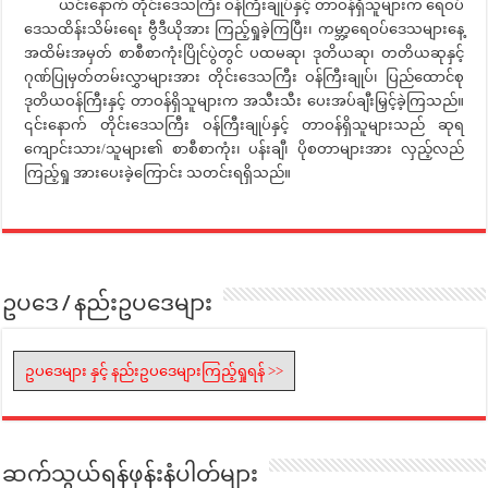
ယင်းနောက် တိုင်းဒေသကြီး ဝန်ကြီးချုပ်နှင့် တာဝန်ရှိသူများက ရေဝပ်
ဒေသထိန်းသိမ်းရေး ဗွီဒီယိုအား ကြည့်ရှုခဲ့ကြပြီး၊ ကမ္ဘာ့ရေဝပ်ဒေသများနေ့
အထိမ်းအမှတ် စာစီစာကုံးပြိုင်ပွဲတွင် ပထမဆု၊ ဒုတိယဆု၊ တတိယဆုနှင့်
ဂုဏ်ပြုမှတ်တမ်းလွှာများအား တိုင်းဒေသကြီး ဝန်ကြီးချုပ်၊ ပြည်ထောင်စု
ဒုတိယဝန်ကြီးနှင့် တာဝန်ရှိသူများက အသီးသီး ပေးအပ်ချီးမြှင့်ခဲ့ကြသည်။
၎င်းနောက် တိုင်းဒေသကြီး ဝန်ကြီးချုပ်နှင့် တာဝန်ရှိသူများသည် ဆုရ
ကျောင်းသား/သူများ၏ စာစီစာကုံး၊ ပန်းချီ၊ ပိုစတာများအား လှည့်လည်
ကြည့်ရှု အားပေးခဲ့ကြောင်း သတင်းရရှိသည်။
ဥပဒေ / နည်းဥပဒေများ
ဥပဒေများ နှင့် နည်းဥပဒေများကြည့်ရှုရန် >>
ဆက်သွယ်ရန်ဖုန်းနံပါတ်များ