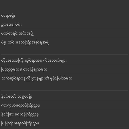
တရားရုံး
ဥပဒေချုပ်ရုံး
ဗဟိုစာရင်းအင်းအဖွဲ့
ပဲခူးတိုင်းဒေသကြီးအစိုးရအဖွဲ့
တိုင်းဒေသကြီးဆိုင်ရာအချက်အလက်များ
ပြည်သူများမှ တင်ပြချက်များ
သက်ဆိုင်ရာဝန်ကြီးဌာနများ၏ ဖုန်းနံပါတ်များ
နိုင်ငံတော် သမ္မတရုံး
ကာကွယ်ရေးဝန်ကြီးဌာန
နိုင်ငံခြားရေးဝန်ကြီးဌာန
ပြန်ကြားရေးဝန်ကြီးဌာန