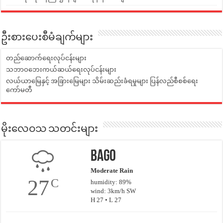
ဦးစားပေးစီမံချက်များ
တည်ဆောက်ရေးလုပ်ငန်းများ
သဘာဝဘေးကယ်ဆယ်ရေးလုပ်ငန်းများ
လယ်ယာမြေနှင့် အခြားမြေများ သိမ်းဆည်းခံရမှုများ ပြန်လည်စီစစ်ရေး
ကော်မတီ
မိုးလေဝသ သတင်းများ
Bago
Moderate Rain
27
C
humidity: 89%
wind: 3km/h SW
H 27 • L 27