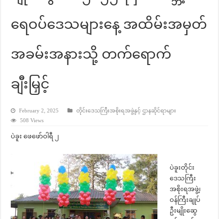
ရေဝပ်ဒေသများနေ့ အထိမ်းအမှတ်
အခမ်းအနားသို့ တက်ရောက်
ချီးမြှင့်
February 2, 2025
တိုင်းဒေသကြီးအစိုးရအဖွဲ့နှင့် ဌာနဆိုင်ရာများ
508 Views
ပဲခူး ဖေဖော်ဝါရီ ၂
ပဲခူးတိုင်း
ဒေသကြီး
အစိုးရအဖွဲ့၊
ဝန်ကြီးချုပ်
ဦးမျိုးဆွေ