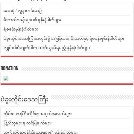
ဆေးရုံ / လူနာတင်ယာဉ်
မီးသတ်စခန်းများ၏ ဖုန်းနံပါတ်များ
ရဲစခန်းဖုန်းနံပါတ်များ
ပဲခူးတိုင်းဒေသကြီးအတွင်းရှိ အမြန်လမ်း မီးသတ်နှင့် ရဲစခန်းဖုန်းနံပါတ်များ
လျှပ်စစ်မီးပျက်ပါက ဆက်သွယ်ရမည့် ဖုန်းနံပါတ်များ
Donation
ပဲခူးတိုင်းဒေသကြီး
တိုင်းဒေသကြီးဆိုင်ရာအချက်အလက်များ
ပြည်သူများမှ တင်ပြချက်များ
သက်ဆိုင်ရာဝန်ကြီးဌာနများ၏ ဖုန်းနံပါတ်များ