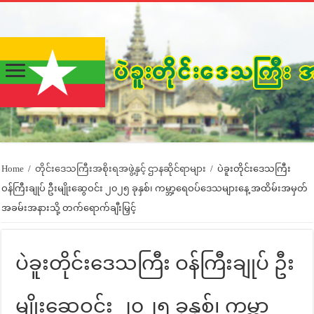
Home
/
တိုင်းဒေသကြီးအစိုးရအဖွဲ့နှင့် ဌာနဆိုင်ရာများ
/
ပဲခူးတိုင်းဒေသကြီး
ဝန်ကြီးချုပ် ဦးမျိုးဆွေဝင်း ၂၀၂၅ ခုနှစ်၊ ကမ္ဘာ့ရေဝပ်ဒေသများနေ့ အထိမ်းအမှတ်
အခမ်းအနားသို့ တက်ရောက်ချီးမြှင့်
ပဲခူးတိုင်းဒေသကြီး ဝန်ကြီးချုပ် ဦး
မျိုးဆွေဝင်း ၂၀၂၅ ခုနှစ်၊ ကမ္ဘာ့